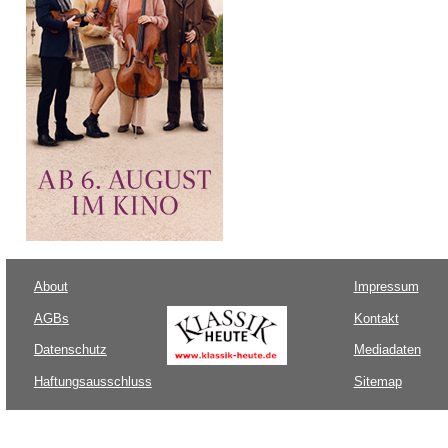
About
Impressum
AGBs
Kontakt
Datenschutz
Mediadaten
Haftungsausschluss
Sitemap