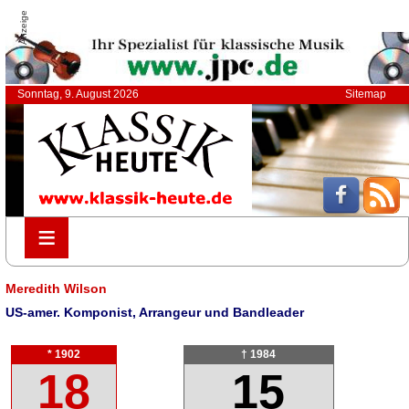
Anzeige
Sonntag, 9. August 2026
Sitemap
≡
≡
Meredith Wilson
US-amer. Komponist, Arrangeur und Bandleader
* 1902
† 1984
18
15