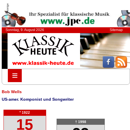
Anzeige
Sonntag, 9. August 2026
Sitemap
≡
≡
Bob Wells
US-amer. Komponist und Songwriter
* 1922
15
† 1998