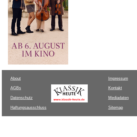
About
Impressum
AGBs
Kontakt
Datenschutz
Mediadaten
Haftungsausschluss
Sitemap