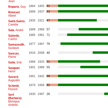
Jean
1864
1955
81
Ropartz
, Guy
1869
1937
63
Roussel
,
Albert
1835
1921
47
Saint-Saëns
,
Camille
1899
1968
57
Sala
, André
1885
1961
71
Salzedo
,
Carlos
1877
1967
79
Samazeuilh
,
Gustave
1916
2008
40
Sancan
,
Pierre
1866
1925
51
Satie
, Erik
1901
1989
55
Sauguet
,
Henri
1861
1942
68
Savard
,
Augustin
1870
1958
82
Schmitt
,
Florent
1930
1997
26
Serf
(Barbara)
,
Monique
Andrée