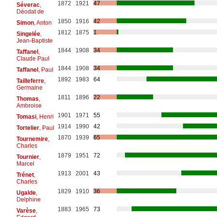
1872
1921
47
Séverac
,
Déodat de
1850
1916
42
Simon
, Anton
1812
1875
1
Singelée
,
Jean-Baptiste
1844
1908
34
Taffanel
,
Claude Paul
1844
1908
34
Taffanel
, Paul
1892
1983
64
Tailleferre
,
Germaine
1811
1896
22
Thomas
,
Ambroise
1901
1971
55
Tomasi
, Henri
1914
1990
42
Tortelier
, Paul
1870
1939
65
Tournemire
,
Charles
1879
1951
72
Tournier
,
Marcel
1913
2001
43
Trénet
,
Charles
1829
1910
36
Ugalde
,
Delphine
1883
1965
73
Varèse
,