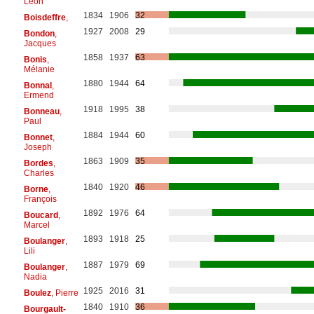
Léon
1834
1906
32
Boisdeffre
,
1927
2008
29
Bondon
,
Jacques
1858
1937
63
Bonis
,
Mélanie
1880
1944
64
Bonnal
,
Ermend
1918
1995
38
Bonneau
,
Paul
1884
1944
60
Bonnet
,
Joseph
1863
1909
35
Bordes
,
Charles
1840
1920
46
Borne
,
François
1892
1976
64
Boucard
,
Marcel
1893
1918
25
Boulanger
,
Lili
1887
1979
69
Boulanger
,
Nadia
1925
2016
31
Boulez
, Pierre
1840
1910
36
Bourgault-