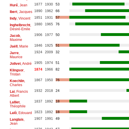
1877
1930
53
Huré
, Jean
1890
1962
66
Ibert
, Jacques
1851
1931
57
Indy
, Vincent
1880
1965
76
Inghelbrecht
,
Désiré-Emile
1906
1977
50
Jacob
,
Maxime
1846
1925
51
Jaëll
, Marie
1924
2009
32
Jarre
,
Maurice
1905
1974
51
Jolivet
, André
1874
1966
82
Klingsor
,
Tristan
1867
1950
76
Koechlin
,
Charles
1932
2018
24
Lai
, Francis
Albert
1837
1892
18
Lalliet
,
Théophile
1823
1892
18
Lalò
, Edouard
1907
1991
49
Langlais
,
Jean