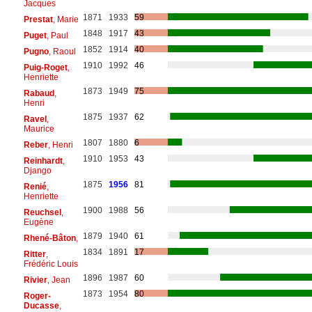
Jacques
1871
1933
59
Prestat
, Marie
1848
1917
43
Puget
, Paul
1852
1914
40
Pugno
, Raoul
1910
1992
46
Puig-Roget
,
Henriette
1873
1949
75
Rabaud
,
Henri
1875
1937
62
Ravel
,
Maurice
1807
1880
6
Reber
, Henri
1910
1953
43
Reinhardt
,
Django
1875
1956
81
Renié
,
Henriette
1900
1988
56
Reuchsel
,
Eugène
1879
1940
61
Rhené-Bâton
,
1834
1891
17
Ritter
,
Frédéric Louis
1896
1987
60
Rivier
, Jean
1873
1954
80
Roger-
Ducasse
,