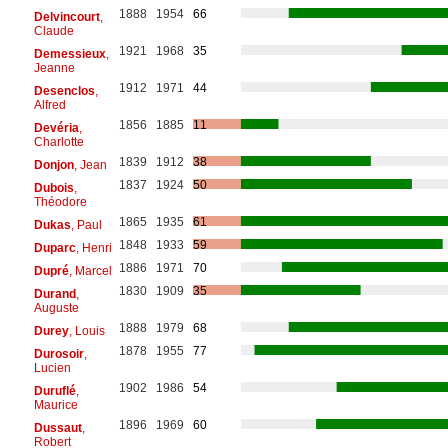
1888
1954
66
Delvincourt
,
Claude
1921
1968
35
Demessieux
,
Jeanne
1912
1971
44
Desenclos
,
Alfred
1856
1885
11
Devéria
,
Charlotte
1839
1912
38
Donjon
, Jean
1837
1924
50
Dubois
,
Théodore
1865
1935
61
Dukas
, Paul
1848
1933
59
Duparc
, Henri
1886
1971
70
Dupré
, Marcel
1830
1909
35
Durand
,
Auguste
1888
1979
68
Durey
, Louis
1878
1955
77
Durosoir
,
Lucien
1902
1986
54
Duruflé
,
Maurice
1896
1969
60
Dussaut
,
Robert