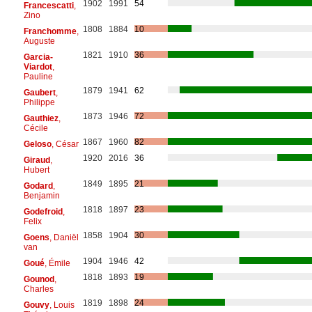
1902
1991
54
Francescatti
,
Zino
1808
1884
10
Franchomme
,
Auguste
1821
1910
36
Garcia-
Viardot
,
Pauline
1879
1941
62
Gaubert
,
Philippe
1873
1946
72
Gauthiez
,
Cécile
1867
1960
82
Geloso
, César
1920
2016
36
Giraud
,
Hubert
1849
1895
21
Godard
,
Benjamin
1818
1897
23
Godefroid
,
Felix
1858
1904
30
Goens
, Daniël
van
1904
1946
42
Goué
, Émile
1818
1893
19
Gounod
,
Charles
1819
1898
24
Gouvy
, Louis