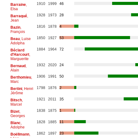
1910
1999
46
Barraine
,
Elsa
1928
1973
28
Barraqué
,
Jean
1816
1878
4
Bazin
,
François
1850
1927
53
Beau
, Luise
Adolpha
1884
1964
72
Béclard
d'Harcourt
,
Marguerite
1932
2020
24
Bernaud
,
Alain
1906
1991
50
Berthomieu
,
Marc
1798
1876
2
Bertini
, Henri
Jérôme
1921
2011
35
Bitsch
,
Marcel
1838
1875
1
Bizet
,
Georges
1828
1885
11
Blanc
,
Adolphe
1862
1897
23
Boëllmann
,