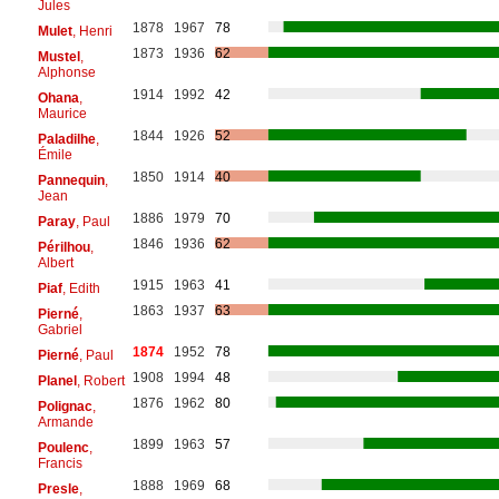
Jules
1878
1967
78
Mulet
, Henri
1873
1936
62
Mustel
,
Alphonse
1914
1992
42
Ohana
,
Maurice
1844
1926
52
Paladilhe
,
Émile
1850
1914
40
Pannequin
,
Jean
1886
1979
70
Paray
, Paul
1846
1936
62
Périlhou
,
Albert
1915
1963
41
Piaf
, Edith
1863
1937
63
Pierné
,
Gabriel
1874
1952
78
Pierné
, Paul
1908
1994
48
Planel
, Robert
1876
1962
80
Polignac
,
Armande
1899
1963
57
Poulenc
,
Francis
1888
1969
68
Presle
,