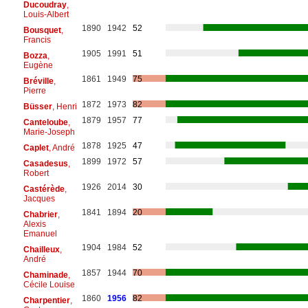
Ducoudray
,
Louis-Albert
1890
1942
52
Bousquet
,
Francis
1905
1991
51
Bozza
,
Eugène
1861
1949
75
Bréville
,
Pierre
1872
1973
82
Büsser
, Henri
1879
1957
77
Canteloube
,
Marie-Joseph
1878
1925
47
Caplet
, André
1899
1972
57
Casadesus
,
Robert
1926
2014
30
Castérède
,
Jacques
1841
1894
20
Chabrier
,
Alexis
Emanuel
1904
1984
52
Chailleux
,
André
1857
1944
70
Chaminade
,
Cécile Louise
1860
1956
82
Charpentier
,