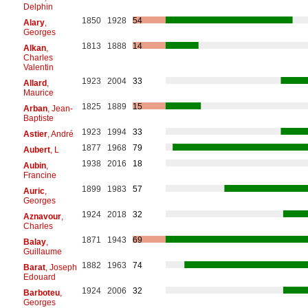
Delphin
1850
1928
54
Alary
,
Georges
1813
1888
14
Alkan
,
Charles
Valentin
1923
2004
33
Allard
,
Maurice
1825
1889
15
Arban
, Jean-
Baptiste
1923
1994
33
Astier
, André
1877
1968
79
Aubert
, L
1938
2016
18
Aubin
,
Francine
1899
1983
57
Auric
,
Georges
1924
2018
32
Aznavour
,
Charles
1871
1943
69
Balay
,
Guillaume
1882
1963
74
Barat
, Joseph
Edouard
1924
2006
32
Barboteu
,
Georges