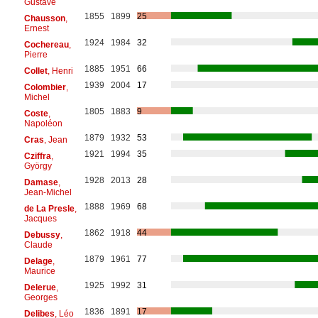
Gustave
1855
1899
25
Chausson
,
Ernest
1924
1984
32
Cochereau
,
Pierre
1885
1951
66
Collet
, Henri
1939
2004
17
Colombier
,
Michel
1805
1883
9
Coste
,
Napoléon
1879
1932
53
Cras
, Jean
1921
1994
35
Cziffra
,
György
1928
2013
28
Damase
,
Jean-Michel
1888
1969
68
de La Presle
,
Jacques
1862
1918
44
Debussy
,
Claude
1879
1961
77
Delage
,
Maurice
1925
1992
31
Delerue
,
Georges
1836
1891
17
Delibes
, Léo