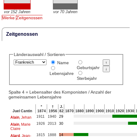
vor 152 Jahren
vor 70 Jahren
Werke
Zeitgenossen
Zeitgenossen
Länderauswahl / Sortieren
Name
Geburtsjahr
Lebensjahre
Sterbejahr
Spalte 4 = Lebensalter des Komponisten / Anzahl der
gemeinsamen Lebensjahre
*
†
J.
Juel Cantin
1874
1956
82
1870
1880
1890
1900
1910
1920
1930
1911
1940
29
Alain
, Jehan
1926
2013
30
Alain
, Marie
Claire
1815
1888
14
Alard
, Jean-