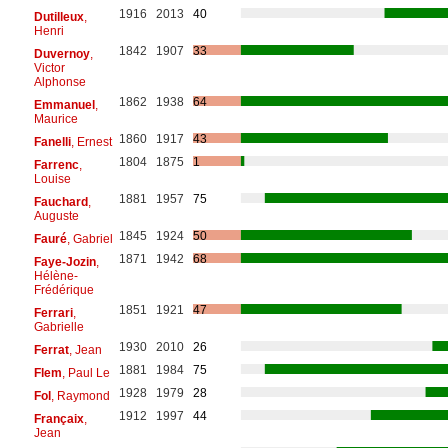
1916
2013
40
Dutilleux
,
Henri
1842
1907
33
Duvernoy
,
Victor
Alphonse
1862
1938
64
Emmanuel
,
Maurice
1860
1917
43
Fanelli
, Ernest
1804
1875
1
Farrenc
,
Louise
1881
1957
75
Fauchard
,
Auguste
1845
1924
50
Fauré
, Gabriel
1871
1942
68
Faye-Jozin
,
Hélène-
Frédérique
1851
1921
47
Ferrari
,
Gabrielle
1930
2010
26
Ferrat
, Jean
1881
1984
75
Flem
, Paul Le
1928
1979
28
Fol
, Raymond
1912
1997
44
Françaix
,
Jean