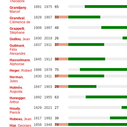
Théodore
1891
1975
65
Grandjany
,
Marcel
1828
1907
33
Grandval
,
Clémence de
1908
1997
48
Grappelli
,
Stéphane
1930
2019
26
Guillou
, Jean
1837
1911
37
Guilmant
,
Félix
Alexandre
1845
1912
38
Hasselmans
,
Alphonse
1886
1978
70
Heger
, Robert
1830
1911
37
Herman
,
Jules
1847
1903
29
Holmès
,
Augusta
1892
1955
63
Honegger
,
Arthur
1929
2021
27
Houdy
,
Pierick
1917
1992
39
Hubeau
, Jean
1858
1948
74
Hüe
, Georges