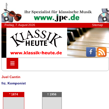
Anzeige
Freitag, 7. August 2026
Sitemap
≡
≡
Juel Cantin
frz. Komponist
* 1874
† 1956