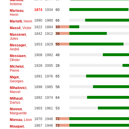
Antoine
1874
1934
60
Marteau
,
Henri
1890
1980
66
Martelli
, Henri
1822
1884
10
Massé
, Victor
1842
1912
38
Massenet
,
Jules
1853
1929
55
Messager
,
André
1908
1992
48
Messiaen
,
Olivier
1928
2005
28
Michelot
,
Pierre
1891
1976
65
Migot
,
Georges
1898
1985
58
Mihalovici
,
Marcel
1892
1974
64
Milhaud
,
Darius
1903
1961
53
Monnot
,
Marguerite
1870
1946
72
Moreau
, Léon
1867
1946
72
Mouquet
,