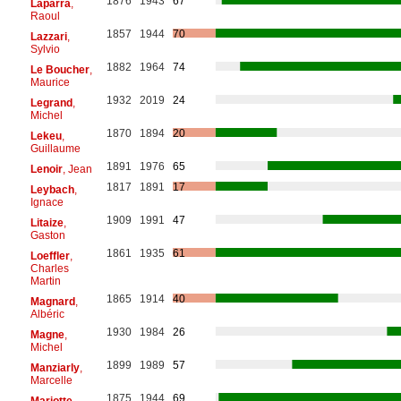
1876
1943
67
Laparra
,
Raoul
1857
1944
70
Lazzari
,
Sylvio
1882
1964
74
Le Boucher
,
Maurice
1932
2019
24
Legrand
,
Michel
1870
1894
20
Lekeu
,
Guillaume
1891
1976
65
Lenoir
, Jean
1817
1891
17
Leybach
,
Ignace
1909
1991
47
Litaize
,
Gaston
1861
1935
61
Loeffler
,
Charles
Martin
1865
1914
40
Magnard
,
Albéric
1930
1984
26
Magne
,
Michel
1899
1989
57
Manziarly
,
Marcelle
1875
1944
69
Mariotte
,