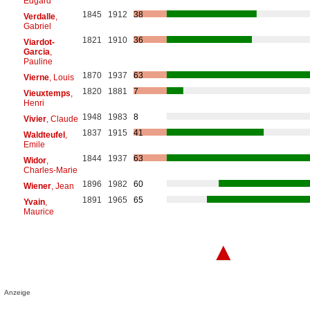
Edgard
1845
1912
38
Verdalle
,
Gabriel
1821
1910
36
Viardot-
Garcia
,
Pauline
1870
1937
63
Vierne
, Louis
1820
1881
7
Vieuxtemps
,
Henri
1948
1983
8
Vivier
, Claude
1837
1915
41
Waldteufel
,
Emile
1844
1937
63
Widor
,
Charles-Marie
1896
1982
60
Wiener
, Jean
1891
1965
65
Yvain
,
Maurice
▲
Anzeige