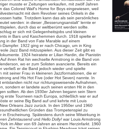
riger musste er Zeitungen verkaufen, mit zwölf Jahren
in das Colored Waif's Home for Boys eingewiesen, weil
Silvesternacht mit dem Revolver seines Onkels in die
hossen hatte. Trotzdem kann das als sein persönliches
eutet werden: in dieser „Besserungsanstalt“ lernte er
ttspielen, durch das er weltberümt werden sollte.
schlug er sich mit Gelegenheitsjobs und kleinen
ts in Bars und Kaschemmen durch. 1918 spielte er
lang in der Band von Fate Marable auf einem
pi-Dampfer. 1922 ging er nach Chicago, um in King
reole Jazz Band mitzuspielen. Aus dieser Zeit gibt es
okumente. 1924 heiratete er Lilian Hardin, die Pianistin
 Auf ihren Rat hin wechselte Armstrong in die Band von
Henderson, wo er zum Solisten avancierte. Bereits ein
r verließ er die Band jedoch wieder und spielte
mit seiner Frau in kleineren Jazzformationen, die er
strong and His Hot Five (oder Hot Seven) nannte. In
it entstanden nicht nur richtungsweisende Aufnahmen,
en, sondern er landete auch seinen ersten Hit in den
lgen sollten. Ab den 1930er Jahren begann sein Stern
ng erste Tourneen nach Europa, schließlich war er auf
ste er seine Big Band auf und kehrte mit Louis
s New Orleans Jazz zurück. In den 1950er und 1960
 gesundheitlichen Gründen das Trompetenspiel zu
 in Erscheinung. Spätestens durch seine Mitwirkung in
eren Zehntausend
und
Hello Dolly!
war Louis Armstrong
w York im Alter von 69 Jahren an einem Herzinfarkt. 1960
Fame. Ein Tenniscourt in Flushing Meadows trägt seinen