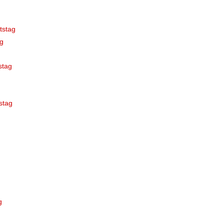
tstag
g
stag
stag
g