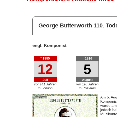
George Butterworth 110. Tod
engl. Komponist
* 1885
† 1916
12
5
Juli
August
vor 141 Jahren
vor 110 Jahren
in London
in Pozières
Am 5. Aug
Komponist
wurde am 
jedoch ba
Musikunte