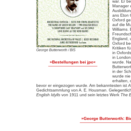
war. Er b
Manager d
Ausbildun
ans Eton 
Oxford ge
auf die M
Williams.
Freundsch
England, 
Oxford be
Kritiken 
George Butterworth / BIS
in Oxfords
in London
wurde. Na
»Bestellungen bei jpc«
Butterwort
in der Sc
wurde nie
erhalten, 
bevor er eingezogen wurde. Am bekanntesten ist
A
Gedichtsammlung von A. E. Housman. Gelegentlich
English Idylls
von 1911 und sein letztes Werk
The B
»George Butterworth: B