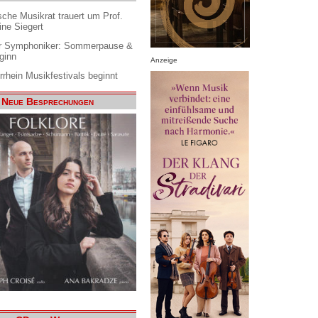
che Musikrat trauert um Prof.
ine Siegert
 Symphoniker: Sommerpause &
ginn
Anzeige
rrhein Musikfestivals beginnt
Neue Besprechungen