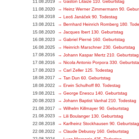
11.08.2019
→ Gaston Litaize 110. Geburtstag
11.08.2020
→ Heinz Werner Zimmermann 90. Gebur
12.08.2018
→ Leoš Janáček 90. Todestag
13.08.2021
→ Bernhard Heinrich Romberg 180. Tode
15.08.2020
→ Jacques Ibert 130. Geburtstag
16.08.2023
→ Gabriel Pierné 160. Geburtstag
16.08.2025
→ Heinrich Marschner 230. Geburtstag
17.08.2016
→ Johann Kaspar Mertz 210. Geburtstag
17.08.2016
→ Nicola Antonio Porpora 330. Geburtst
17.08.2023
→ Carl Zeller 125. Todestag
18.08.2017
→ Tan Dun 60. Geburtstag
18.08.2022
→ Erwin Schulhoff 80. Todestag
19.08.2021
→ George Enescu 140. Geburtstag
20.08.2023
→ Johann Baptist Vanhal 210. Todestag
21.08.2017
→ Wilhelm Killmayer 90. Geburtstag
21.08.2023
→ Lili Boulanger 130. Geburtstag
22.08.2018
→ Karlheinz Stockhausen 90. Geburtstag
22.08.2022
→ Claude Debussy 160. Geburtstag
22.08.2024
→ Luca Marenzio 425. Todestag