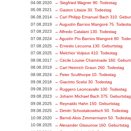
04.08.2020
→ Siegfried Wagner 90. Todestag
05.08.2021
→ Gaston Litaize 30. Todestag
06.08.2014
→ Carl Philipp Emanuel Bach 310. Gebur
07.08.2019
→ Augustín Barrios Mangoré 75. Todesta
07.08.2023
→ Alfredo Catalani 130. Todestag
07.08.2024
→ Agustín Pío Barrios Mangoré 80. Tode
07.08.2025
→ Ernesto Lecuona 130. Geburtstag
07.08.2025
→ Melchior Vulpius 410. Todestag
08.08.2017
→ Cécile Louise Chaminade 160. Geburt
08.08.2019
→ Carl Heinrich Graun 260. Todestag
08.08.2024
→ Peter Sculthorpe 10. Todestag
09.08.2018
→ Giacinto Scelsi 30. Todestag
09.08.2019
→ Ruggero Leoncavallo 100. Todestag
09.08.2023
→ Johann Michael Bach 375. Geburtstag
09.08.2025
→ Reynaldo Hahn 150. Geburtstag
09.08.2025
→ Dimitri Schostakowitsch 50. Todestag
10.08.2020
→ Bernd-Alois Zimmermann 50. Todesta
10.08.2025
→ Alexander Glasunow 160. Geburtstag