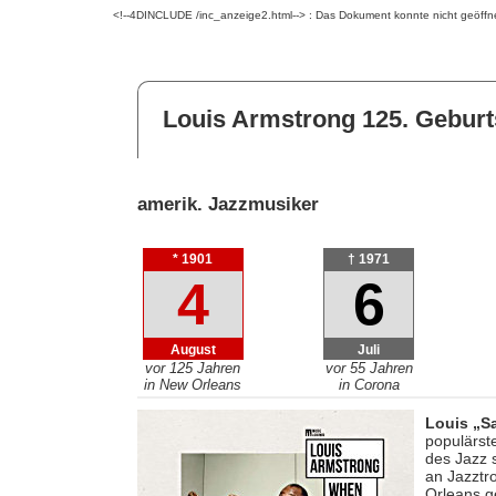
<!--4DINCLUDE /inc_anzeige2.html--> : Das Dokument konnte nicht geöffn
Louis Armstrong 125. Geburt
amerik. Jazzmusiker
* 1901
† 1971
4
6
August
Juli
vor 125 Jahren
vor 55 Jahren
in New Orleans
in Corona
Louis „S
populärst
des Jazz 
an Jazztr
Orleans g