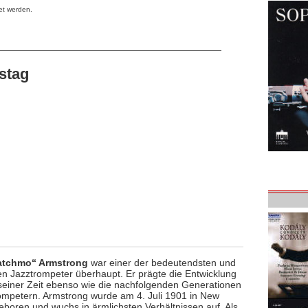
et werden.
stag
atchmo“ Armstrong
war einer der bedeutendsten und
en Jazztrompeter überhaupt. Er prägte die Entwicklung
seiner Zeit ebenso wie die nachfolgenden Generationen
ompetern. Armstrong wurde am 4. Juli 1901 in New
eboren und wuchs in ärmlichsten Verhältnissen auf. Als