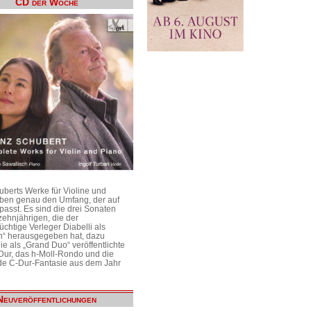
CD der Woche
uberts Werke für Violine und
aben genau den Umfang, der auf
passt. Es sind die drei Sonaten
ehnjährigen, die der
üchtige Verleger Diabelli als
n“ herausgegeben hat, dazu
e als „Grand Duo“ veröffentlichte
Dur, das h-Moll-Rondo und die
e C-Dur-Fantasie aus dem Jahr
Neuveröffentlichungen