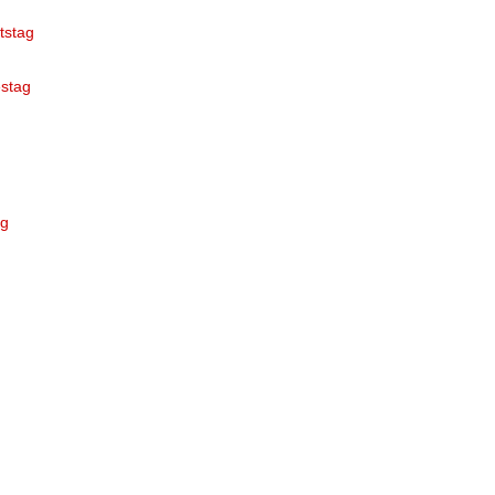
tstag
stag
ag