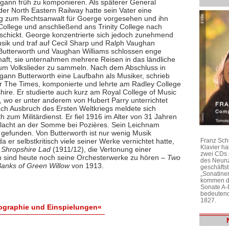
egann früh zu komponieren. Als späterer General
er North Eastern Railway hatte sein Vater eine
g zum Rechtsanwalt für Goerge vorgesehen und ihn
College und anschließend ans Trinity College nach
schickt. George konzentrierte sich jedoch zunehmend
usik und traf auf Cecil Sharp und Ralph Vaughan
 Butterworth und Vaughan Williams schlossen enge
aft, sie unternahmen mehrere Reisen in das ländliche
um Volkslieder zu sammeln. Nach dem Abschluss in
gann Butterworth eine Laufbahn als Musiker, schrieb
für The Times, komponierte und lehrte am Radley College
hire. Er studierte auch kurz am Royal College of Music
, wo er unter anderem von Hubert Parry unterrichtet
ch Ausbruch des Ersten Weltkriegs meldete sich
h zum Militärdienst. Er fiel 1916 im Alter von 31 Jahren
hlacht an der Somme bei Pozières. Sein Leichnam
 gefunden. Von Butterworth ist nur wenig Musik
Franz Sch
da er selbstkritisch viele seiner Werke vernichtet hatte,
Klavier h
 Shropshire Lad
(1911/12), die Vertonung einer
zwei CDs 
 sind heute noch seine Orchesterwerke zu hören –
Two
des Neunz
anks of Green Willow
von 1913.
geschäftst
„Sonatine
kommen di
Sonate A-
bedeutend
1827.
iographie und Einspielungen«