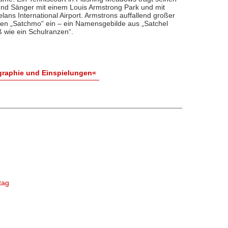
d Sänger mit einem Louis Armstrong Park und mit
ns International Airport. Armstrons auffallend großer
en „Satchmo“ ein – ein Namensgebilde aus „Satchel
ß wie ein Schulranzen“.
graphie und Einspielungen«
tag