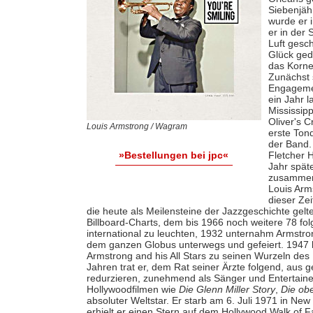
Siebenjäh
wurde er 
er in der 
Luft gesc
Glück ged
das Korne
Zunächst 
Engagemen
ein Jahr 
Mississip
Oliver's C
Louis Armstrong / Wagram
erste Tond
der Band.
Fletcher 
»Bestellungen bei jpc«
Jahr späte
zusammen 
Louis Arm
dieser Ze
die heute als Meilensteine der Jazzgeschichte gelt
Billboard-Charts, dem bis 1966 noch weitere 78 fo
international zu leuchten, 1932 unternahm Armstro
dem ganzen Globus unterwegs und gefeiert. 1947 lö
Armstrong and his All Stars zu seinen Wurzeln de
Jahren trat er, dem Rat seiner Ärzte folgend, aus
redurzieren, zunehmend als Sänger und Entertainer
Hollywoodfilmen wie
Die Glenn Miller Story
,
Die ob
absoluter Weltstar. Er starb am 6. Juli 1971 in Ne
erhielt er einen Stern auf dem Hollywood Walk of 