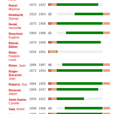
1875
1937
47
Ravel
,
Maurice
1910
1953
32
Reinhardt
,
Django
1875
1956
52
Renié
,
Henriette
1900
1988
42
Reuchsel
,
Eugène
1879
1940
50
Rhené-
Bâton
,
1834
1891
1
Ritter
,
Frédéric
Louis
1896
1987
46
Rivier
, Jean
1873
1954
52
Roger-
Ducasse
,
Jean
1864
1955
52
Ropartz
, Guy
1869
1937
47
Roussel
,
Albert
1835
1921
31
Saint-Saëns
,
Camille
1899
1968
43
Sala
, André