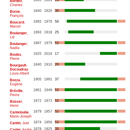
Bordes
,
Charles
1840
1920
30
Borne
,
François
1892
1976
50
Boucard
,
Marcel
1893
1918
25
Boulanger
,
Lili
1887
1979
52
Boulanger
,
Nadia
1925
2016
17
Boulez
,
Pierre
1840
1910
20
Bourgault-
Ducoudray
,
Louis-Albert
1905
1991
37
Bozza
,
Eugène
1861
1949
52
Bréville
,
Pierre
1872
1973
52
Büsser
,
Henri
1879
1957
52
Canteloube
,
Marie-Joseph
1874
1956
52
Cantin
, Juel
1878
1925
35
Caplet
, André