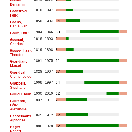
Godard
,
Benjamin
1818
1897
7
Godefroid
,
Felix
1858
1904
14
Goens
,
Daniël van
1904
1946
38
Goué
, Émile
1818
1893
3
Gounod
,
Charles
1819
1898
8
Gouvy
, Louis
Théodore
1891
1975
51
Grandjany
,
Marcel
1828
1907
17
Grandval
,
Clémence de
1908
1997
34
Grappelli
,
Stéphane
1930
2019
12
Guillou
, Jean
1837
1911
21
Guilmant
,
Félix
Alexandre
1845
1912
22
Hasselmans
,
Alphonse
1886
1978
52
Heger
,
Robert