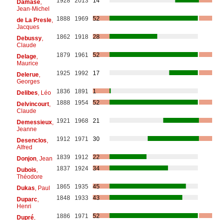
1928
2013
14
Damase
,
Jean-Michel
1888
1969
52
de La Presle
,
Jacques
1862
1918
28
Debussy
,
Claude
1879
1961
52
Delage
,
Maurice
1925
1992
17
Delerue
,
Georges
1836
1891
1
Delibes
, Léo
1888
1954
52
Delvincourt
,
Claude
1921
1968
21
Demessieux
,
Jeanne
1912
1971
30
Desenclos
,
Alfred
1839
1912
22
Donjon
, Jean
1837
1924
34
Dubois
,
Théodore
1865
1935
45
Dukas
, Paul
1848
1933
43
Duparc
,
Henri
1886
1971
52
Dupré
,