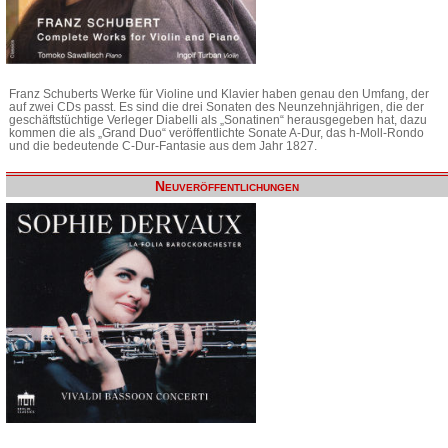
Franz Schuberts Werke für Violine und Klavier haben genau den Umfang, der
auf zwei CDs passt. Es sind die drei Sonaten des Neunzehnjährigen, die der
geschäftstüchtige Verleger Diabelli als „Sonatinen“ herausgegeben hat, dazu
kommen die als „Grand Duo“ veröffentlichte Sonate A-Dur, das h-Moll-Rondo
und die bedeutende C-Dur-Fantasie aus dem Jahr 1827.
Neuveröffentlichungen