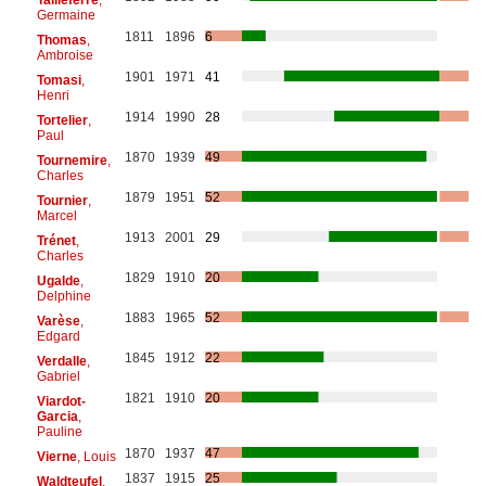
Germaine
1811
1896
6
Thomas
,
Ambroise
1901
1971
41
Tomasi
,
Henri
1914
1990
28
Tortelier
,
Paul
1870
1939
49
Tournemire
,
Charles
1879
1951
52
Tournier
,
Marcel
1913
2001
29
Trénet
,
Charles
1829
1910
20
Ugalde
,
Delphine
1883
1965
52
Varèse
,
Edgard
1845
1912
22
Verdalle
,
Gabriel
1821
1910
20
Viardot-
Garcia
,
Pauline
1870
1937
47
Vierne
, Louis
1837
1915
25
Waldteufel
,