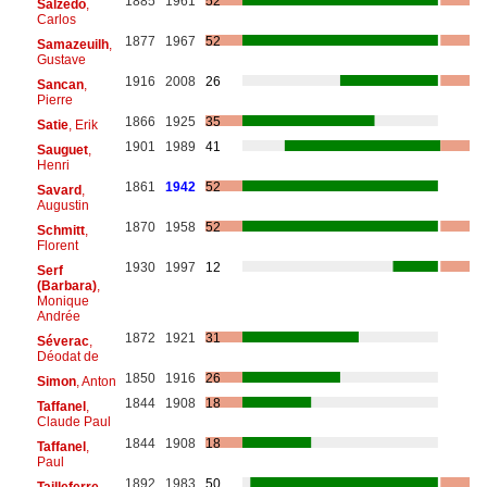
1885
1961
52
Salzedo
,
Carlos
1877
1967
52
Samazeuilh
,
Gustave
1916
2008
26
Sancan
,
Pierre
1866
1925
35
Satie
, Erik
1901
1989
41
Sauguet
,
Henri
1861
1942
52
Savard
,
Augustin
1870
1958
52
Schmitt
,
Florent
1930
1997
12
Serf
(Barbara)
,
Monique
Andrée
1872
1921
31
Séverac
,
Déodat de
1850
1916
26
Simon
, Anton
1844
1908
18
Taffanel
,
Claude Paul
1844
1908
18
Taffanel
,
Paul
1892
1983
50
Tailleferre
,