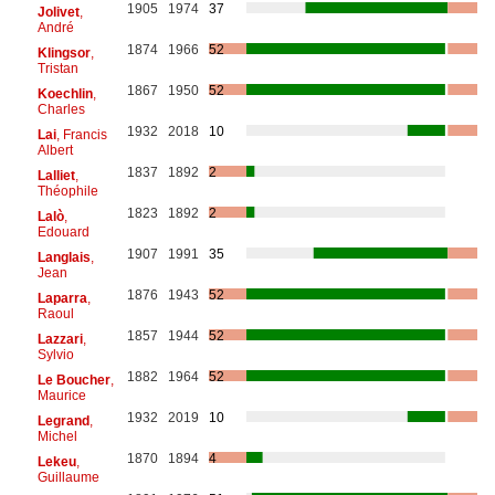
1905
1974
37
Jolivet
,
André
1874
1966
52
Klingsor
,
Tristan
1867
1950
52
Koechlin
,
Charles
1932
2018
10
Lai
, Francis
Albert
1837
1892
2
Lalliet
,
Théophile
1823
1892
2
Lalò
,
Edouard
1907
1991
35
Langlais
,
Jean
1876
1943
52
Laparra
,
Raoul
1857
1944
52
Lazzari
,
Sylvio
1882
1964
52
Le Boucher
,
Maurice
1932
2019
10
Legrand
,
Michel
1870
1894
4
Lekeu
,
Guillaume