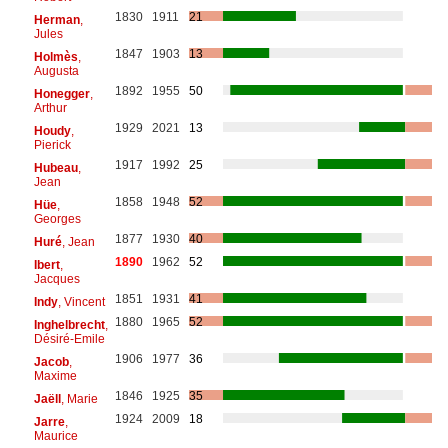
1830
1911
21
Herman
,
Jules
1847
1903
13
Holmès
,
Augusta
1892
1955
50
Honegger
,
Arthur
1929
2021
13
Houdy
,
Pierick
1917
1992
25
Hubeau
,
Jean
1858
1948
52
Hüe
,
Georges
1877
1930
40
Huré
, Jean
1890
1962
52
Ibert
,
Jacques
1851
1931
41
Indy
, Vincent
1880
1965
52
Inghelbrecht
,
Désiré-Emile
1906
1977
36
Jacob
,
Maxime
1846
1925
35
Jaëll
, Marie
1924
2009
18
Jarre
,
Maurice