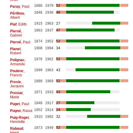
1886
1979
52
Paray
, Paul
1846
1936
46
Périlhou
,
Albert
1915
1963
27
Piaf
, Edith
1863
1937
47
Pierné
,
Gabriel
1874
1952
52
Pierné
, Paul
1908
1994
34
Planel
,
Robert
1876
1962
52
Polignac
,
Armande
1899
1963
43
Poulenc
,
Francis
1888
1969
52
Presle
,
Jacques
1871
1933
43
Prestat
,
Marie
1848
1917
27
Puget
, Paul
1852
1914
24
Pugno
, Raoul
1910
1992
32
Puig-Roget
,
Henriette
1873
1949
52
Rabaud
,
Henri