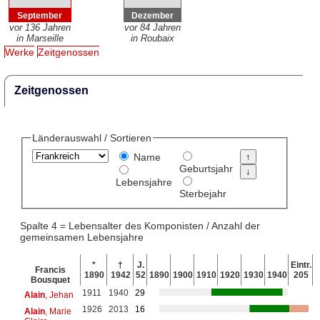
September
Dezember
vor 136 Jahren
vor 84 Jahren
in Marseille
in Roubaix
Werke
Zeitgenossen
Zeitgenossen
Länderauswahl / Sortieren
Name
Geburtsjahr
Lebensjahre
Sterbejahr
Spalte 4 = Lebensalter des Komponisten / Anzahl der
gemeinsamen Lebensjahre
*
†
J.
Eintr.
Francis
1890
1942
52
1890
1900
1910
1920
1930
1940
205
Bousquet
1911
1940
29
Alain
, Jehan
1926
2013
16
Alain
, Marie