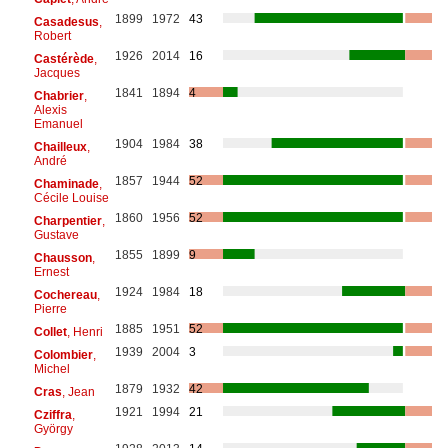
1899
1972
43
Casadesus
,
Robert
1926
2014
16
Castérède
,
Jacques
1841
1894
4
Chabrier
,
Alexis
Emanuel
1904
1984
38
Chailleux
,
André
1857
1944
52
Chaminade
,
Cécile Louise
1860
1956
52
Charpentier
,
Gustave
1855
1899
9
Chausson
,
Ernest
1924
1984
18
Cochereau
,
Pierre
1885
1951
52
Collet
, Henri
1939
2004
3
Colombier
,
Michel
1879
1932
42
Cras
, Jean
1921
1994
21
Cziffra
,
György