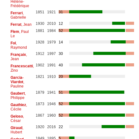
Hélène-
Frédérique
1851
1921
31
Ferrari
,
Gabrielle
1930
2010
12
Ferrat
, Jean
1881
1984
52
Flem
, Paul
Le
1928
1979
14
Fol
,
Raymond
1912
1997
30
Françaix
,
Jean
1902
1991
40
Francescatti
,
Zino
1821
1910
20
Garcia-
Viardot
,
Pauline
1879
1941
51
Gaubert
,
Philippe
1873
1946
52
Gauthiez
,
Cécile
1867
1960
52
Geloso
,
César
1920
2016
22
Giraud
,
Hubert
1849
1895
5