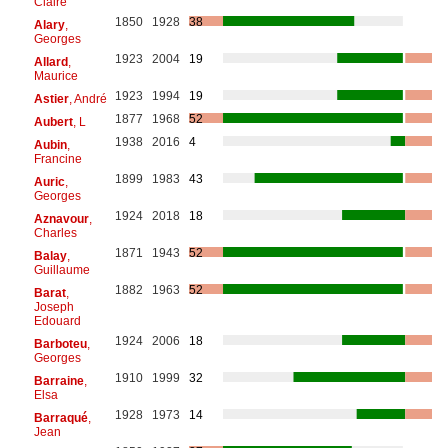
Claire
1850
1928
38
Alary
,
Georges
1923
2004
19
Allard
,
Maurice
1923
1994
19
Astier
, André
1877
1968
52
Aubert
, L
1938
2016
4
Aubin
,
Francine
1899
1983
43
Auric
,
Georges
1924
2018
18
Aznavour
,
Charles
1871
1943
52
Balay
,
Guillaume
1882
1963
52
Barat
,
Joseph
Edouard
1924
2006
18
Barboteu
,
Georges
1910
1999
32
Barraine
,
Elsa
1928
1973
14
Barraqué
,
Jean