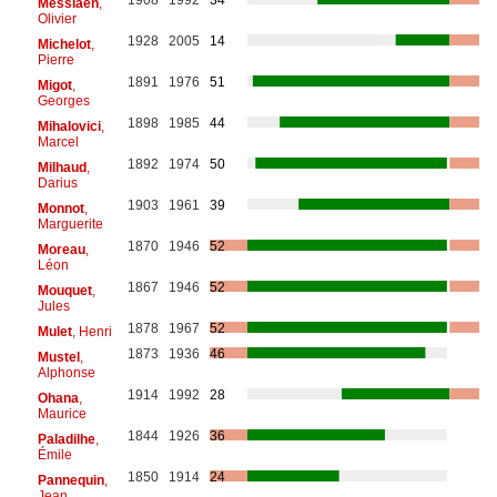
Messiaen
,
Olivier
1928
2005
14
Michelot
,
Pierre
1891
1976
51
Migot
,
Georges
1898
1985
44
Mihalovici
,
Marcel
1892
1974
50
Milhaud
,
Darius
1903
1961
39
Monnot
,
Marguerite
1870
1946
52
Moreau
,
Léon
1867
1946
52
Mouquet
,
Jules
1878
1967
52
Mulet
, Henri
1873
1936
46
Mustel
,
Alphonse
1914
1992
28
Ohana
,
Maurice
1844
1926
36
Paladilhe
,
Émile
1850
1914
24
Pannequin
,
Jean