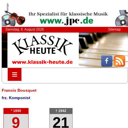
Anzeige
Samstag, 8. August 2026
Sitemap
≡
≡
Francis Bousquet
frz. Komponist
* 1890
† 1942
9
21