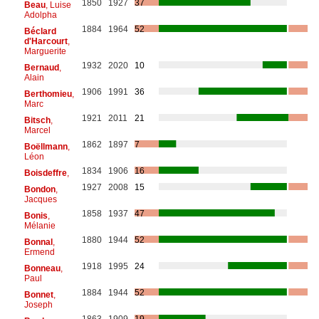
1850
1927
37
Beau
, Luise
Adolpha
1884
1964
52
Béclard
d'Harcourt
,
Marguerite
1932
2020
10
Bernaud
,
Alain
1906
1991
36
Berthomieu
,
Marc
1921
2011
21
Bitsch
,
Marcel
1862
1897
7
Boëllmann
,
Léon
1834
1906
16
Boisdeffre
,
1927
2008
15
Bondon
,
Jacques
1858
1937
47
Bonis
,
Mélanie
1880
1944
52
Bonnal
,
Ermend
1918
1995
24
Bonneau
,
Paul
1884
1944
52
Bonnet
,
Joseph
1863
1909
19