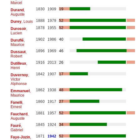
Marcel
1830
1909
19
Durand
,
Auguste
1888
1979
52
Durey
, Louis
1878
1955
52
Durosoir
,
Lucien
1902
1986
40
Duruflé
,
Maurice
1896
1969
46
Dussaut
,
Robert
1916
2013
26
Dutilleux
,
Henri
1842
1907
17
Duvernoy
,
Victor
Alphonse
1862
1938
48
Emmanuel
,
Maurice
1860
1917
27
Fanelli
,
Ernest
1881
1957
52
Fauchard
,
Auguste
1845
1924
34
Fauré
,
Gabriel
1871
1942
52
Faye-Jozin
,