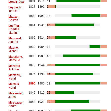
1891
1976
51
Lenoir
, Jean
1817
1891
1
Leybach
,
Ignace
1909
1991
33
Litaize
,
Gaston
1861
1935
45
Loeffler
,
Charles
Martin
1865
1914
24
Magnard
,
Albéric
1930
1984
12
Magne
,
Michel
1899
1989
43
Manziarly
,
Marcelle
1875
1944
52
Mariotte
,
Antoine
1874
1934
44
Marteau
,
Henri
1890
1980
52
Martelli
,
Henri
1842
1912
22
Massenet
,
Jules
1853
1929
39
Messager
,
André
1908
1992
34