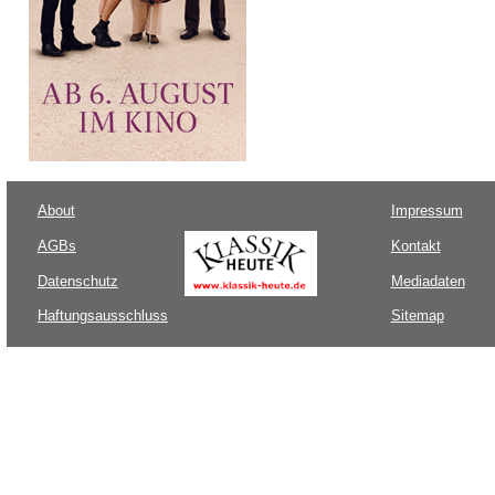
About
Impressum
AGBs
Kontakt
Datenschutz
Mediadaten
Haftungsausschluss
Sitemap