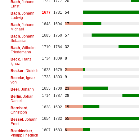
1722
1777
20
Bach
, Johann
Ernst
1677
1731
54
Bach
, Johann
Ludwig
1648
1694
17
Bach
, Johann
Michael
1685
1750
57
Bach
, Johann
Sebastian
1710
1784
32
Bach
, Wilhelm
Friedemann
1734
1809
8
Beck
, Franz
Ignaz
1623
1679
2
Becker
, Dietrich
1733
1803
9
Beecke
, Ignaz
von
1655
1700
23
Beer
, Johann
1714
1787
28
Berlin
, Johan
Daniel
1628
1692
15
Bernhard
,
Christoph
1654
1732
55
Bessel
, Johann
Ernst
1607
1683
6
Boeddecker
,
Philipp Friedrich