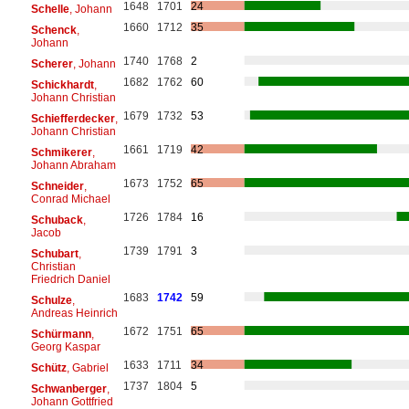
1648
1701
24
Schelle
, Johann
1660
1712
35
Schenck
,
Johann
1740
1768
2
Scherer
, Johann
1682
1762
60
Schickhardt
,
Johann Christian
1679
1732
53
Schiefferdecker
,
Johann Christian
1661
1719
42
Schmikerer
,
Johann Abraham
1673
1752
65
Schneider
,
Conrad Michael
1726
1784
16
Schuback
,
Jacob
1739
1791
3
Schubart
,
Christian
Friedrich Daniel
1683
1742
59
Schulze
,
Andreas Heinrich
1672
1751
65
Schürmann
,
Georg Kaspar
1633
1711
34
Schütz
, Gabriel
1737
1804
5
Schwanberger
,
Johann Gottfried