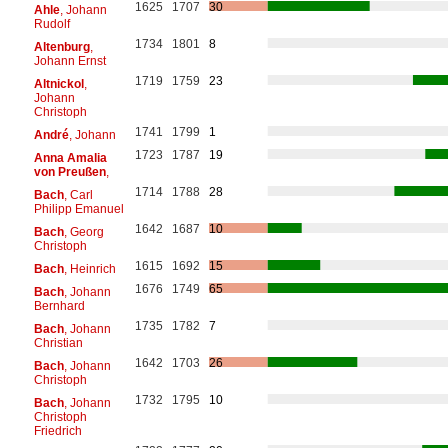
1625
1707
30
Ahle
, Johann
Rudolf
1734
1801
8
Altenburg
,
Johann Ernst
1719
1759
23
Altnickol
,
Johann
Christoph
1741
1799
1
André
, Johann
1723
1787
19
Anna Amalia
von Preußen
,
1714
1788
28
Bach
, Carl
Philipp Emanuel
1642
1687
10
Bach
, Georg
Christoph
1615
1692
15
Bach
, Heinrich
1676
1749
65
Bach
, Johann
Bernhard
1735
1782
7
Bach
, Johann
Christian
1642
1703
26
Bach
, Johann
Christoph
1732
1795
10
Bach
, Johann
Christoph
Friedrich