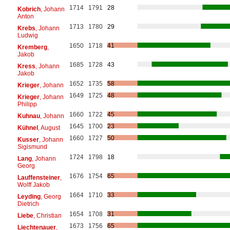
1714
1791
28
Kobrich
, Johann
Anton
1713
1780
29
Krebs
, Johann
Ludwig
1650
1718
41
Kremberg
,
Jakob
1685
1728
43
Kress
, Johann
Jakob
1652
1735
58
Krieger
, Johann
1649
1725
48
Krieger
, Johann
Philipp
1660
1722
45
Kuhnau
, Johann
1645
1700
23
Kühnel
, August
1660
1727
50
Kusser
, Johann
Sigismund
1724
1798
18
Lang
, Johann
Georg
1676
1754
65
Lauffensteiner
,
Wolff Jakob
1664
1710
33
Leyding
, Georg
Dietrich
1654
1708
31
Liebe
, Christian
1673
1756
65
Liechtenauer
,