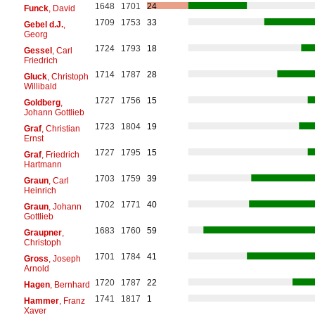
1648
1701
24
Funck
, David
1709
1753
33
Gebel d.J.
,
Georg
1724
1793
18
Gessel
, Carl
Friedrich
1714
1787
28
Gluck
, Christoph
Willibald
1727
1756
15
Goldberg
,
Johann Gottlieb
1723
1804
19
Graf
, Christian
Ernst
1727
1795
15
Graf
, Friedrich
Hartmann
1703
1759
39
Graun
, Carl
Heinrich
1702
1771
40
Graun
, Johann
Gottlieb
1683
1760
59
Graupner
,
Christoph
1701
1784
41
Gross
, Joseph
Arnold
1720
1787
22
Hagen
, Bernhard
1741
1817
1
Hammer
, Franz
Xaver