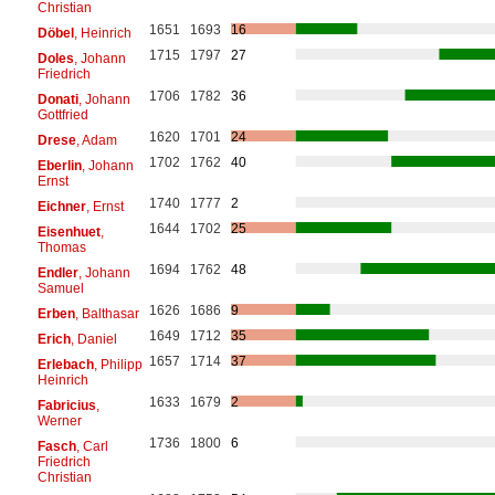
Christian
1651
1693
16
Döbel
, Heinrich
1715
1797
27
Doles
, Johann
Friedrich
1706
1782
36
Donati
, Johann
Gottfried
1620
1701
24
Drese
, Adam
1702
1762
40
Eberlin
, Johann
Ernst
1740
1777
2
Eichner
, Ernst
1644
1702
25
Eisenhuet
,
Thomas
1694
1762
48
Endler
, Johann
Samuel
1626
1686
9
Erben
, Balthasar
1649
1712
35
Erich
, Daniel
1657
1714
37
Erlebach
, Philipp
Heinrich
1633
1679
2
Fabricius
,
Werner
1736
1800
6
Fasch
, Carl
Friedrich
Christian