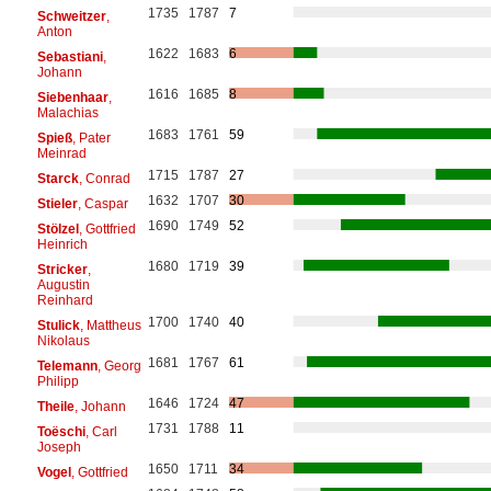
1735
1787
7
Schweitzer
,
Anton
1622
1683
6
Sebastiani
,
Johann
1616
1685
8
Siebenhaar
,
Malachias
1683
1761
59
Spieß
, Pater
Meinrad
1715
1787
27
Starck
, Conrad
1632
1707
30
Stieler
, Caspar
1690
1749
52
Stölzel
, Gottfried
Heinrich
1680
1719
39
Stricker
,
Augustin
Reinhard
1700
1740
40
Stulick
, Mattheus
Nikolaus
1681
1767
61
Telemann
, Georg
Philipp
1646
1724
47
Theile
, Johann
1731
1788
11
Toëschi
, Carl
Joseph
1650
1711
34
Vogel
, Gottfried