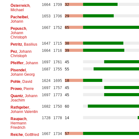
1664
1709
32
Österreich
,
Michael
1653
1706
29
Pachelbel
,
Johann
1667
1752
65
Pepusch
,
Johann
Christoph
1647
1715
38
Petritz
, Basilius
1664
1716
39
Pez
, Johann
Christoph
1697
1761
45
Pfeiffer
, Johann
1687
1755
55
Pisendel
,
Johann Georg
1624
1695
18
Pohle
, David
1697
1757
45
Prowo
, Pierre
1697
1773
45
Quantz
, Johann
Joachim
1682
1750
60
Rathgeber
,
Johann Valentin
1728
1778
14
Raupach
,
Hermann
Friedrich
1667
1734
57
Reiche
, Gottfried