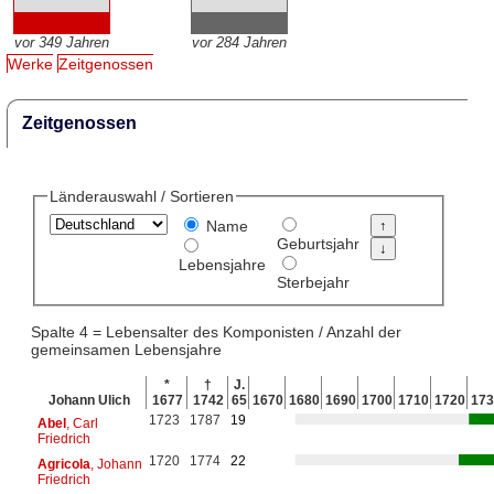
vor 349 Jahren
vor 284 Jahren
Werke
Zeitgenossen
Zeitgenossen
Länderauswahl / Sortieren
Name
Geburtsjahr
Lebensjahre
Sterbejahr
Spalte 4 = Lebensalter des Komponisten / Anzahl der
gemeinsamen Lebensjahre
*
†
J.
Johann Ulich
1677
1742
65
1670
1680
1690
1700
1710
1720
173
1723
1787
19
Abel
, Carl
Friedrich
1720
1774
22
Agricola
, Johann
Friedrich