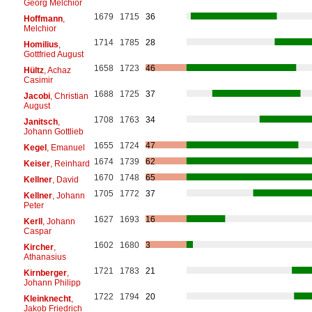
Georg Melchior
1679
1715
36
Hoffmann
,
Melchior
1714
1785
28
Homilius
,
Gottfried August
1658
1723
46
Hültz
, Achaz
Casimir
1688
1725
37
Jacobi
, Christian
August
1708
1763
34
Janitsch
,
Johann Gottlieb
1655
1724
47
Kegel
, Emanuel
1674
1739
62
Keiser
, Reinhard
1670
1748
65
Kellner
, David
1705
1772
37
Kellner
, Johann
Peter
1627
1693
16
Kerll
, Johann
Caspar
1602
1680
3
Kircher
,
Athanasius
1721
1783
21
Kirnberger
,
Johann Philipp
1722
1794
20
Kleinknecht
,
Jakob Friedrich