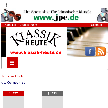
Anzeige
Samstag, 8. August 2026
Sitemap
≡
≡
Johann Ulich
dt. Komponist
* 1677
† 1742