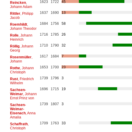
1623
1722
45
Reincken
,
Johann Adam
1637
1690
13
Rittler
, Philipp
Jacob
1684
1756
58
Roemhildt
,
Johann Theodor
1716
1785
26
Rolle
, Johann
Heinrich
1710
1790
32
Röllig
, Johann
Georg
1617
1684
7
Rosenmüller
,
Johann
1653
1700
23
Rothe
, Johann
Christoph
1739
1796
3
Rust
, Friedrich
Wilhelm
1696
1715
19
Sachsen-
Weimar
, Johann
Ernst Prinz von
1739
1807
3
Sachsen-
Weimar-
Eisenach
, Anna
Amalia
1709
1763
33
Schaffrath
,
Christoph