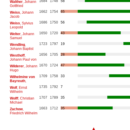
1684
1748
58
Walther
, Johann
Gottfried
1662
1754
65
Weiss
, Johann
Jacob
1686
1750
56
Weiss
, Sylvius
Leopold
1650
1720
43
Welter
, Johann
Samuel
1723
1797
19
Wendling
,
Johann Baptist
1656
1705
28
Westhoff
,
Johann Paul von
1670
1724
47
Wilderer
, Johann
Hugo
1709
1758
33
Wilhelmine von
Bayreuth
,
1735
1792
7
Wolf
, Ernst
Wilhelm
1707
1789
35
Wolff
, Christian
Michael
1663
1712
35
Zachow
,
Friedrich Wilhelm
▲