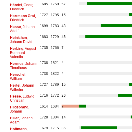
1685
1759
57
Händel
, Georg
Friedrich
1727
1795
15
Hartmann Graf
,
Friedrich
1699
1783
43
Hasse
, Johann
Adolf
1683
1729
46
Heinichen
,
Johann David
1735
1766
7
Herbing
, August
Bernhard
Valentin
1738
1821
4
Hermes
, Johann
Timotheus
1738
1822
4
Herschel
,
William
1727
1789
15
Hertel
, Johann
Wilhelm
1716
1772
26
Hesse
, Ludwig
Christian
1614
1684
7
Hildebrand
,
Johann
1728
1804
14
Hiller
, Johann
Adam
1679
1715
36
Hoffmann
,