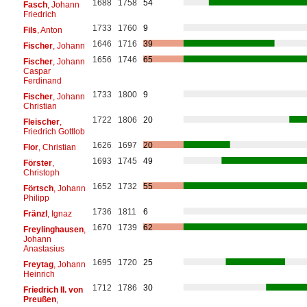
1688
1758
54
Fasch
, Johann
Friedrich
1733
1760
9
Fils
, Anton
1646
1716
39
Fischer
, Johann
1656
1746
65
Fischer
, Johann
Caspar
Ferdinand
1733
1800
9
Fischer
, Johann
Christian
1722
1806
20
Fleischer
,
Friedrich Gottlob
1626
1697
20
Flor
, Christian
1693
1745
49
Förster
,
Christoph
1652
1732
55
Förtsch
, Johann
Philipp
1736
1811
6
Fränzl
, Ignaz
1670
1739
62
Freylinghausen
,
Johann
Anastasius
1695
1720
25
Freytag
, Johann
Heinrich
1712
1786
30
Friedrich II. von
Preußen
,