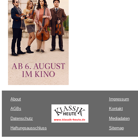
About
Impressum
AGBs
Kontakt
Datenschutz
Mediadaten
Haftungsausschluss
Sitemap