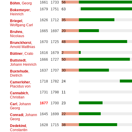
1661
1733
56
Böhm
, Georg
1679
1751
63
Bokemeyer
,
Heinrich
1626
1712
35
Briegel
,
Wolfgang Carl
1665
1697
20
Bruhns
,
Nicolaus
1670
1725
48
Brunckhorst
,
Arnold Matthias
1616
1679
2
Büttner
, Crato
1666
1727
50
Buttstedt
,
Johann Heinrich
1637
1707
30
Buxtehude
,
Dietrich
1718
1782
24
Camerloher
,
Placidus von
1731
1798
11
Cannabich
,
Christian
1677
1700
23
Carl
, Johann
Georg
1645
1699
22
Conradi
, Johann
Georg
1628
1715
38
Dedekind
,
Constantin