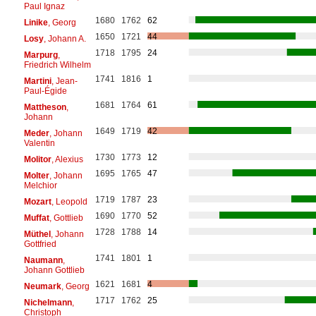
Paul Ignaz
1680
1762
62
Linike
, Georg
1650
1721
44
Losy
, Johann A.
1718
1795
24
Marpurg
,
Friedrich Wilhelm
1741
1816
1
Martini
, Jean-
Paul-Égide
1681
1764
61
Mattheson
,
Johann
1649
1719
42
Meder
, Johann
Valentin
1730
1773
12
Molitor
, Alexius
1695
1765
47
Molter
, Johann
Melchior
1719
1787
23
Mozart
, Leopold
1690
1770
52
Muffat
, Gottlieb
1728
1788
14
Müthel
, Johann
Gottfried
1741
1801
1
Naumann
,
Johann Gottlieb
1621
1681
4
Neumark
, Georg
1717
1762
25
Nichelmann
,
Christoph