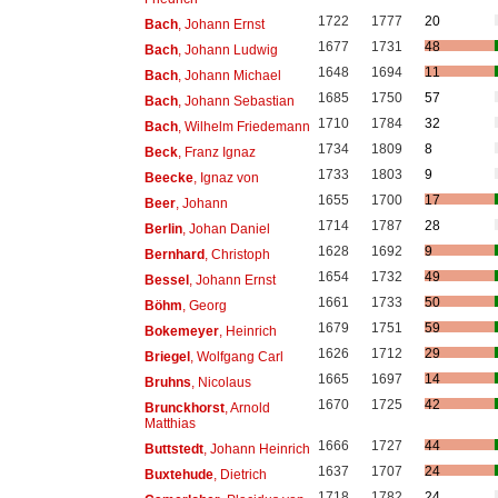
1722
1777
20
Bach
, Johann Ernst
1677
1731
48
Bach
, Johann Ludwig
1648
1694
11
Bach
, Johann Michael
1685
1750
57
Bach
, Johann Sebastian
1710
1784
32
Bach
, Wilhelm Friedemann
1734
1809
8
Beck
, Franz Ignaz
1733
1803
9
Beecke
, Ignaz von
1655
1700
17
Beer
, Johann
1714
1787
28
Berlin
, Johan Daniel
1628
1692
9
Bernhard
, Christoph
1654
1732
49
Bessel
, Johann Ernst
1661
1733
50
Böhm
, Georg
1679
1751
59
Bokemeyer
, Heinrich
1626
1712
29
Briegel
, Wolfgang Carl
1665
1697
14
Bruhns
, Nicolaus
1670
1725
42
Brunckhorst
, Arnold
Matthias
1666
1727
44
Buttstedt
, Johann Heinrich
1637
1707
24
Buxtehude
, Dietrich
1718
1782
24