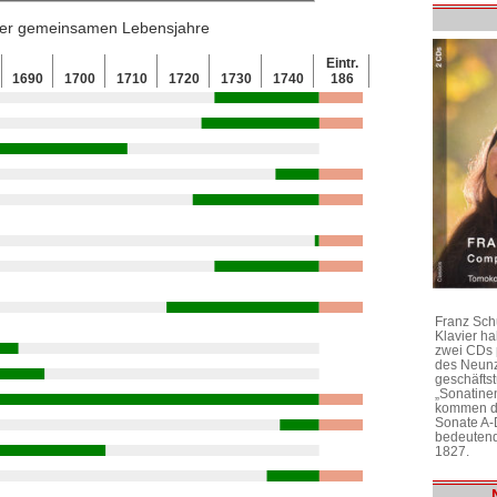
 der gemeinsamen Lebensjahre
Eintr.
1690
1700
1710
1720
1730
1740
186
Franz Sch
Klavier h
zwei CDs 
des Neunz
geschäftst
„Sonatine
kommen di
Sonate A-
bedeutend
1827.