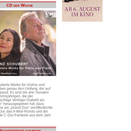
CD der Woche
uberts Werke für Violine und
aben genau den Umfang, der auf
passt. Es sind die drei Sonaten
ehnjährigen, die der
üchtige Verleger Diabelli als
n“ herausgegeben hat, dazu
e als „Grand Duo“ veröffentlichte
Dur, das h-Moll-Rondo und die
e C-Dur-Fantasie aus dem Jahr
Neuveröffentlichungen