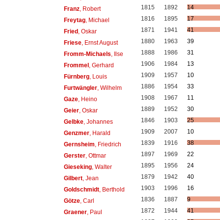
1815
1892
14
Franz
, Robert
1816
1895
17
Freytag
, Michael
1871
1941
41
Fried
, Oskar
1880
1963
39
Friese
, Ernst August
1888
1986
31
Fromm-Michaels
, Ilse
1906
1984
13
Frommel
, Gerhard
1909
1957
10
Fürnberg
, Louis
1886
1954
33
Furtwängler
, Wilhelm
1908
1967
11
Gaze
, Heino
1889
1952
30
Geier
, Oskar
1846
1903
25
Gelbke
, Johannes
1909
2007
10
Genzmer
, Harald
1839
1916
38
Gernsheim
, Friedrich
1897
1969
22
Gerster
, Ottmar
1895
1956
24
Gieseking
, Walter
1879
1942
40
Gilbert
, Jean
1903
1996
16
Goldschmidt
, Berthold
1836
1887
9
Götze
, Carl
1872
1944
41
Graener
, Paul