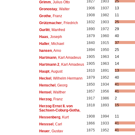
1827
1903
25
Grimm
, Julius Otto
1906
1937
13
Gronostay
, Walter
1908
1982
11
Grothe
, Franz
1832
1903
25
Grützmacher
, Friedrich
1890
1972
29
Gurlitt
, Manfred
1879
1960
40
Haas
, Joseph
1840
1915
37
Haller
, Michael
1894
1950
25
hansen
, Arno
1905
1963
14
Hartmann
, Karl Amadeus
1905
1963
14
Hartmann 2
, Karl Amadeus
1810
1891
13
Haupt
, August
1879
1952
40
Heckel
, Wilhelm Hermann
1850
1934
41
Henschel
, Georg
1857
1956
41
Hensel
, Walther
1917
1986
2
Herzog
, Franz
1818
1893
15
Herzog Ernst II. von
Sachsen-Coburg-Gotha
,
1908
1994
11
Hessenberg
, Kurt
1866
1933
41
Hesssel
, Carl
1875
1952
41
Heuer
, Gustav