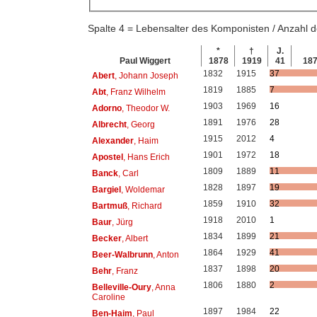
Spalte 4 = Lebensalter des Komponisten / Anzahl
*
†
J.
Paul Wiggert
1878
1919
41
18
1832
1915
37
Abert
, Johann Joseph
1819
1885
7
Abt
, Franz Wilhelm
1903
1969
16
Adorno
, Theodor W.
1891
1976
28
Albrecht
, Georg
1915
2012
4
Alexander
, Haim
1901
1972
18
Apostel
, Hans Erich
1809
1889
11
Banck
, Carl
1828
1897
19
Bargiel
, Woldemar
1859
1910
32
Bartmuß
, Richard
1918
2010
1
Baur
, Jürg
1834
1899
21
Becker
, Albert
1864
1929
41
Beer-Walbrunn
, Anton
1837
1898
20
Behr
, Franz
1806
1880
2
Belleville-Oury
, Anna
Caroline
1897
1984
22
Ben-Haim
, Paul