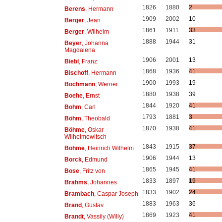
1826
1880
2
Berens
, Hermann
1909
2002
10
Berger
, Jean
1861
1911
33
Berger
, Wilhelm
1888
1944
31
Beyer
, Johanna
Magdalena
1906
2001
13
Biebl
, Franz
1868
1936
41
Bischoff
, Hermann
1900
1993
19
Bochmann
, Werner
1880
1938
39
Boehe
, Ernst
1844
1920
41
Bohm
, Carl
1793
1881
3
Böhm
, Theobald
1870
1938
41
Böhme
, Oskar
Wilhelmowitsch
1843
1915
37
Böhme
, Heinrich Wilhelm
1906
1944
13
Borck
, Edmund
1865
1945
41
Bose
, Fritz von
1833
1897
19
Brahms
, Johannes
1833
1902
24
Brambach
, Caspar Joseph
1883
1963
36
Brand
, Gustav
1869
1923
41
Brandt
, Vassily (Willy)