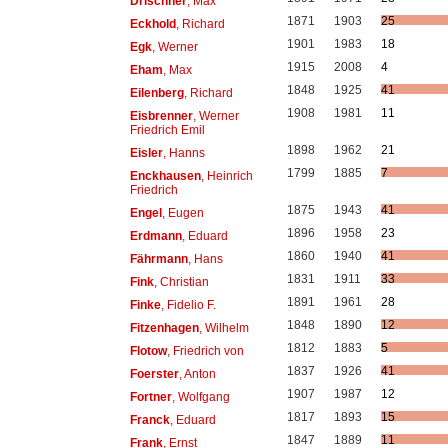
Drischner
, Max
1871
1903
25
Eckhold
, Richard
1901
1983
18
Egk
, Werner
1915
2008
4
Eham
, Max
1848
1925
41
Eilenberg
, Richard
1908
1981
11
Eisbrenner
, Werner
Friedrich Emil
1898
1962
21
Eisler
, Hanns
1799
1885
7
Enckhausen
, Heinrich
Friedrich
1875
1943
41
Engel
, Eugen
1896
1958
23
Erdmann
, Eduard
1860
1940
41
Fährmann
, Hans
1831
1911
33
Fink
, Christian
1891
1961
28
Finke
, Fidelio F.
1848
1890
12
Fitzenhagen
, Wilhelm
1812
1883
5
Flotow
, Friedrich von
1837
1926
41
Foerster
, Anton
1907
1987
12
Fortner
, Wolfgang
1817
1893
15
Franck
, Eduard
1847
1889
11
Frank
, Ernst