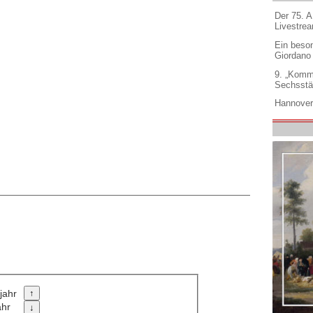
Der 75. 
Livestre
Ein beso
Giordano
9. „Komm
Sechsstä
Hannover
jahr
ahr