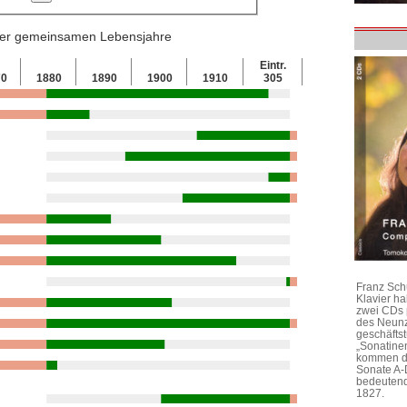
 der gemeinsamen Lebensjahre
Eintr.
70
1880
1890
1900
1910
305
Franz Sch
Klavier h
zwei CDs 
des Neunz
geschäftst
„Sonatine
kommen di
Sonate A-
bedeutend
1827.