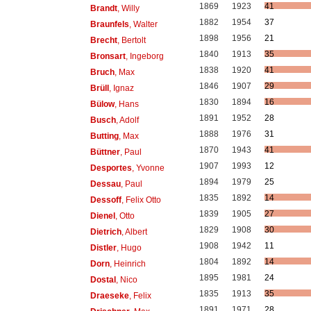
1869
1923
41
Brandt
, Willy
1882
1954
37
Braunfels
, Walter
1898
1956
21
Brecht
, Bertolt
1840
1913
35
Bronsart
, Ingeborg
1838
1920
41
Bruch
, Max
1846
1907
29
Brüll
, Ignaz
1830
1894
16
Bülow
, Hans
1891
1952
28
Busch
, Adolf
1888
1976
31
Butting
, Max
1870
1943
41
Büttner
, Paul
1907
1993
12
Desportes
, Yvonne
1894
1979
25
Dessau
, Paul
1835
1892
14
Dessoff
, Felix Otto
1839
1905
27
Dienel
, Otto
1829
1908
30
Dietrich
, Albert
1908
1942
11
Distler
, Hugo
1804
1892
14
Dorn
, Heinrich
1895
1981
24
Dostal
, Nico
1835
1913
35
Draeseke
, Felix
1891
1971
28