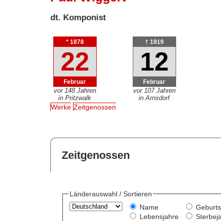
dt. Komponist
* 1878
† 1919
22
12
Februar
Februar
vor 148 Jahren
vor 107 Jahren
in Pritzwalk
in Arnsdorf
Werke
Zeitgenossen
Zeitgenossen
Länderauswahl / Sortieren
Name
Geburts
Lebensjahre
Sterbej