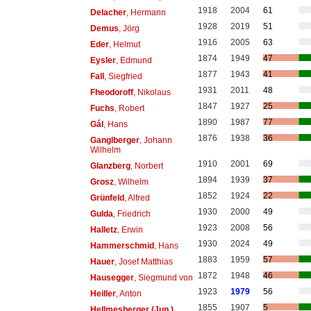
1918
2004
61
Delacher
, Hermann
1928
2019
51
Demus
, Jörg
1916
2005
63
Eder
, Helmut
1874
1949
47
Eysler
, Edmund
1877
1943
41
Fall
, Siegfried
1931
2011
48
Fheodoroff
, Nikolaus
1847
1927
25
Fuchs
, Robert
1890
1987
77
Gál
, Hans
1876
1938
36
Ganglberger
, Johann
Wilhelm
1910
2001
69
Glanzberg
, Norbert
1894
1939
37
Grosz
, Wilhelm
1852
1924
22
Grünfeld
, Alfred
1930
2000
49
Gulda
, Friedrich
1923
2008
56
Halletz
, Erwin
1930
2024
49
Hammerschmid
, Hans
1883
1959
57
Hauer
, Josef Matthias
1872
1948
46
Hausegger
, Siegmund von
1923
1979
56
Heiller
, Anton
1855
1907
5
Hellmesberger (Jun.)
,