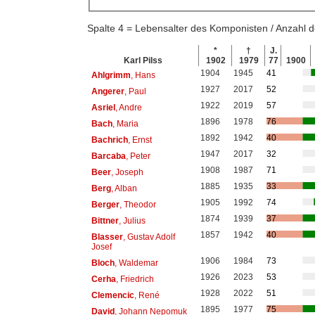
Spalte 4 = Lebensalter des Komponisten / Anzahl
*
†
J.
Karl Pilss
1902
1979
77
1900
1904
1945
41
Ahlgrimm
, Hans
1927
2017
52
Angerer
, Paul
1922
2019
57
Asriel
, Andre
1896
1978
76
Bach
, Maria
1892
1942
40
Bachrich
, Ernst
1947
2017
32
Barcaba
, Peter
1908
1987
71
Beer
, Joseph
1885
1935
33
Berg
, Alban
1905
1992
74
Berger
, Theodor
1874
1939
37
Bittner
, Julius
1857
1942
40
Blasser
, Gustav Adolf
Josef
1906
1984
73
Bloch
, Waldemar
1926
2023
53
Cerha
, Friedrich
1928
2022
51
Clemencic
, René
1895
1977
75
David
, Johann Nepomuk