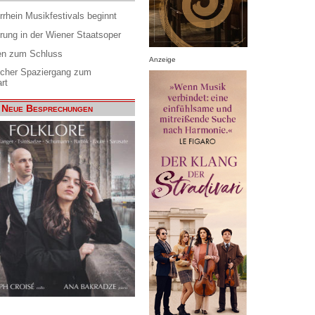
rrhein Musikfestivals beginnt
rung in der Wiener Staatsoper
en zum Schluss
Anzeige
scher Spaziergang zum
rt
Neue Besprechungen