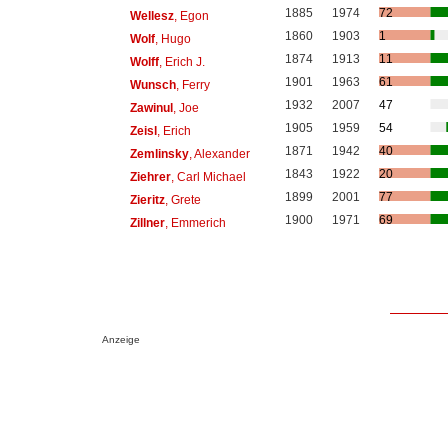
1885
1974
72
Wellesz
, Egon
1860
1903
1
Wolf
, Hugo
1874
1913
11
Wolff
, Erich J.
1901
1963
61
Wunsch
, Ferry
1932
2007
47
Zawinul
, Joe
1905
1959
54
Zeisl
, Erich
1871
1942
40
Zemlinsky
, Alexander
1843
1922
20
Ziehrer
, Carl Michael
1899
2001
77
Zieritz
, Grete
1900
1971
69
Zillner
, Emmerich
Anzeige