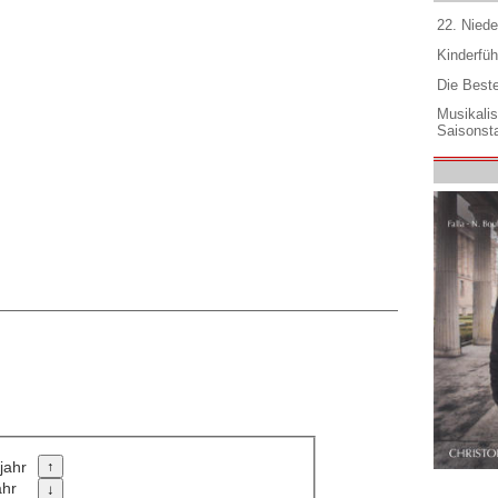
22. Niede
Kinderfüh
Die Best
Musikali
Saisonsta
jahr
ahr