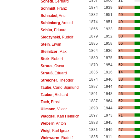
1957
2000
22
Schedl
, Gerhard
1874
1939
37
Schmidt
, Franz
1882
1951
49
Schnabel
, Artur
1874
1951
49
Schönberg
, Arnold
1856
1933
31
Schütt
, Eduard
1879
1952
50
Sieczynski
, Rudolf
1885
1958
56
Stein
, Erwin
1864
1936
34
Steinitzer
, Max
1880
1975
73
Stolz
, Robert
1870
1954
52
Straus
, Oscar
1835
1916
14
Strauß
, Eduard
1874
1940
38
Streicher
, Theodor
1897
1944
42
Taube
, Carlo Sigmund
1891
1948
46
Tauber
, Richard
1887
1964
62
Toch
, Ernst
1898
1944
42
Ullmann
, Viktor
1897
1973
71
Waggerl
, Karl Heinrich
1883
1945
43
Webern
, Anton
1881
1949
47
Weigl
, Karl Ignaz
1835
1911
9
Weinwurm
, Rudolf