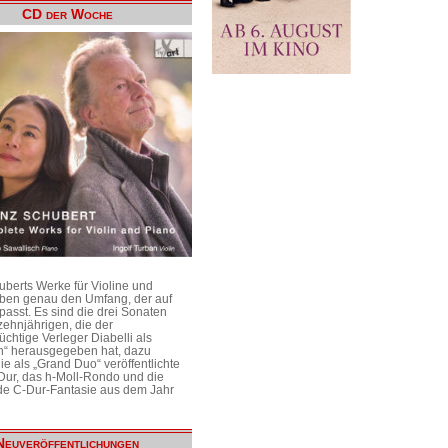
CD der Woche
uberts Werke für Violine und
aben genau den Umfang, der auf
passt. Es sind die drei Sonaten
ehnjährigen, die der
üchtige Verleger Diabelli als
n“ herausgegeben hat, dazu
e als „Grand Duo“ veröffentlichte
Dur, das h-Moll-Rondo und die
e C-Dur-Fantasie aus dem Jahr
Neuveröffentlichungen