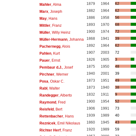
1879
1964
62
Mahler
, Alma
1882
1964
62
Marx
, Joseph
1886
1958
56
May
, Hans
1893
1970
68
Mittler
, Franz
1900
1974
72
Müller
, Willy Heinz
1868
1941
39
Müller-Hermann
, Johanna
1892
1964
62
Pachernegg
, Alois
1907
2003
72
Pahlen
, Kurt
1826
1905
3
Pauer
, Ernst
1875
1950
48
Pembaur d.J.
, Josef
1940
2001
39
Pirchner
, Werner
1873
1951
49
Posa
, Oskar C.
1873
1940
38
Rabl
, Walter
1832
1911
9
Randegger
, Alberto
1900
1954
52
Raymond
, Fred
1906
1991
73
Reisfeld
, Bert
1939
1989
40
Rettenbacher
, Hans
1860
1945
43
Reznicek
, Emil Nikolaus
1920
1989
59
Richter Herf
, Franz