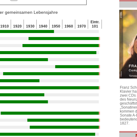
 der gemeinsamen Lebensjahre
Eintr.
1910
1920
1930
1940
1950
1960
1970
101
Franz Sch
Klavier h
zwei CDs 
des Neunz
geschäftst
„Sonatine
kommen di
Sonate A-
bedeutend
1827.