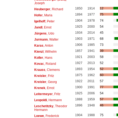
Joseph
1850
1914
12
Heuberger
, Richard
1894
1977
75
Hofer
, Maria
1904
1978
74
Igelhoff
, Peter
1925
2000
54
Jandl
, Ernst
1934
2014
45
Jürgens
, Udo
1903
1971
68
Jurmann
, Walter
1906
1985
73
Karas
, Anton
1857
1941
39
Kienzl
, Wilhelm
1921
2003
58
Koller
, Hans
1927
2013
52
Kovac
, Roland
1893
1954
52
Krauss
, Clemens
1875
1962
60
Kreisler
, Fritz
1922
2011
57
Kreisler
, Georg
1900
1991
77
Krenek
, Ernst
1925
2006
54
Leitermeyer
, Fritz
1888
1959
57
Leopoldi
, Hermann
1896
1948
46
Leschetitzky
, Theodor
Hermann
1904
1988
75
Loewe
, Frederick