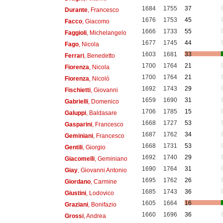
1684
1755
37
Durante
, Francesco
1676
1753
45
Facco
, Giacomo
1666
1733
55
Faggioli
, Michelangelo
1677
1745
44
Fago
, Nicola
1603
1681
33
Ferrari
, Benedetto
1700
1764
21
Fiorenza
, Nicola
1700
1764
21
Fiorenza
, Nicolò
1692
1743
29
Fischietti
, Giovanni
1659
1690
31
Gabrielli
, Domenico
1706
1785
15
Galuppi
, Baldasare
1668
1727
53
Gasparini
, Francesco
1687
1762
34
Geminiani
, Francesco
1668
1731
53
Gentili
, Giorgio
1692
1740
29
Giacomelli
, Geminiano
1690
1764
31
Giay
, Giovanni Antonio
1695
1762
26
Giordano
, Carmine
1685
1743
36
Giustini
, Lodovico
1605
1664
16
Graziani
, Bonifazio
1660
1696
36
Grossi
, Andrea