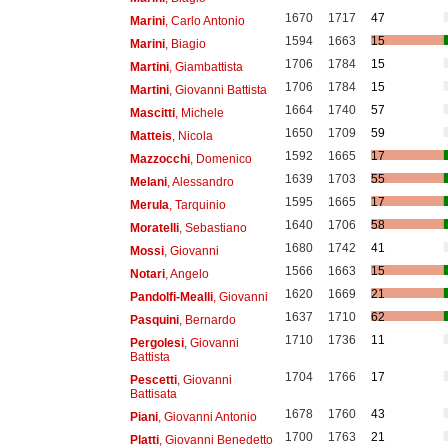
1670
1717
47
Marini
, Carlo Antonio
1594
1663
15
Marini
, Biagio
1706
1784
15
Martini
, Giambattista
1706
1784
15
Martini
, Giovanni Battista
1664
1740
57
Mascitti
, Michele
1650
1709
59
Matteis
, Nicola
1592
1665
17
Mazzocchi
, Domenico
1639
1703
55
Melani
, Alessandro
1595
1665
17
Merula
, Tarquinio
1640
1706
58
Moratelli
, Sebastiano
1680
1742
41
Mossi
, Giovanni
1566
1663
15
Notari
, Angelo
1620
1669
21
Pandolfi-Mealli
, Giovanni
1637
1710
62
Pasquini
, Bernardo
1710
1736
11
Pergolesi
, Giovanni
Battista
1704
1766
17
Pescetti
, Giovanni
Battisata
1678
1760
43
Piani
, Giovanni Antonio
1700
1763
21
Platti
, Giovanni Benedetto