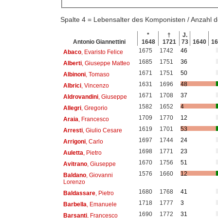
Spalte 4 = Lebensalter des Komponisten / Anzahl
*
†
J.
Antonio Giannettini
1648
1721
73
1640
1
1675
1742
46
Abaco
, Evaristo Felice
1685
1751
36
Alberti
, Giuseppe Matteo
1671
1751
50
Albinoni
, Tomaso
1631
1696
48
Albrici
, Vincenzo
1671
1708
37
Aldrovandini
, Giuseppe
1582
1652
4
Allegri
, Gregorio
1709
1770
12
Araia
, Francesco
1619
1701
53
Arresti
, Giulio Cesare
1697
1744
24
Arrigoni
, Carlo
1698
1771
23
Auletta
, Pietro
1670
1756
51
Avitrano
, Giuseppe
1576
1660
12
Baldano
, Giovanni
Lorenzo
1680
1768
41
Baldassare
, Pietro
1718
1777
3
Barbella
, Emanuele
1690
1772
31
Barsanti
, Francesco