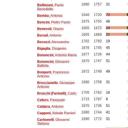
1690
1757
31
Bellinzani
, Paolo
Benedetto
1640
1720
72
Bembo
, Antonia
1675
1755
46
Bencini
, Pietro Paolo
1605
1672
24
Benevoli
, Orazio
1605
1669
21
Bertali
, Antonio
1702
1793
19
Besozzi
, Alessandro
1676
1745
45
Bigaglia
, Diogenio
1677
1726
44
Bononcini
, Antonio Maria
1670
1747
51
Bononcini
, Giovanni
Battista
1672
1749
49
Bonporti
, Francesco
Antonio
1690
1758
31
Brescianello
, Giuseppe
Antonio
1705
1782
16
Broschi (Farinelli)
, Carlo
1715
1787
6
Cafaro
, Pasquale
1670
1736
51
Caldara
, Antonio
1680
1744
41
Capponi
, Abbate Ranieri
1690
1772
31
Carbonelli
, Giovanni
Stefano