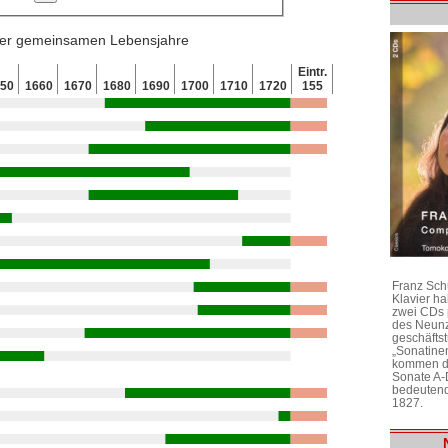
 der gemeinsamen Lebensjahre
Eintr.
650
1660
1670
1680
1690
1700
1710
1720
155
Franz Sch
Klavier h
zwei CDs 
des Neunz
geschäftst
„Sonatine
kommen di
Sonate A-
bedeutend
1827.