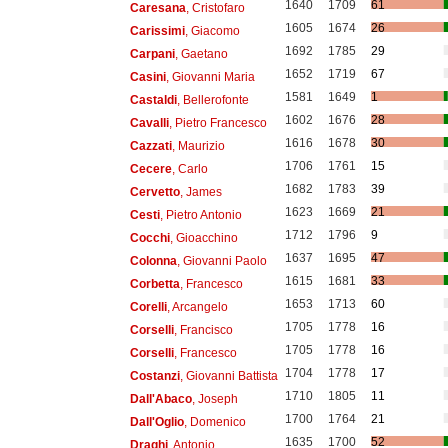
1640
1709
61
Caresana
, Cristofaro
1605
1674
26
Carissimi
, Giacomo
1692
1785
29
Carpani
, Gaetano
1652
1719
67
Casini
, Giovanni Maria
1581
1649
1
Castaldi
, Bellerofonte
1602
1676
28
Cavalli
, Pietro Francesco
1616
1678
30
Cazzati
, Maurizio
1706
1761
15
Cecere
, Carlo
1682
1783
39
Cervetto
, James
1623
1669
21
Cesti
, Pietro Antonio
1712
1796
9
Cocchi
, Gioacchino
1637
1695
47
Colonna
, Giovanni Paolo
1615
1681
33
Corbetta
, Francesco
1653
1713
60
Corelli
, Arcangelo
1705
1778
16
Corselli
, Francisco
1705
1778
16
Corselli
, Francesco
1704
1778
17
Costanzi
, Giovanni Battista
1710
1805
11
Dall'Abaco
, Joseph
1700
1764
21
Dall'Oglio
, Domenico
1635
1700
52
Draghi
, Antonio