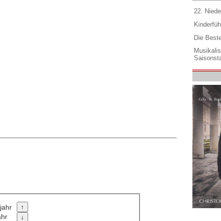
22. Niede
Kinderfüh
Die Best
Musikali
Saisonsta
jahr
ahr