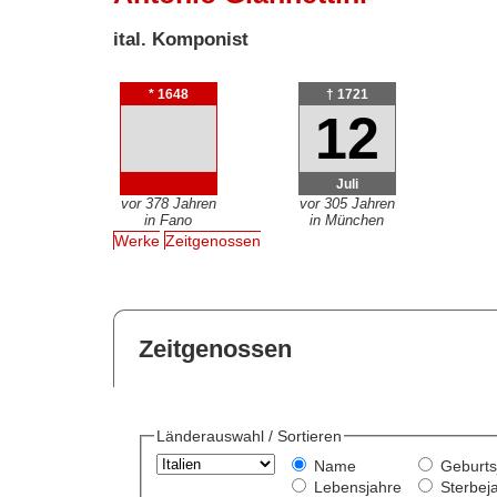
ital. Komponist
* 1648
† 1721
12
Juli
vor 378 Jahren
vor 305 Jahren
in Fano
in München
Werke
Zeitgenossen
Zeitgenossen
Länderauswahl / Sortieren
Name
Geburts
Lebensjahre
Sterbej