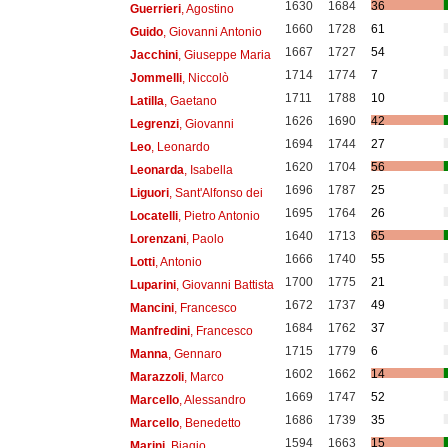
1630
1684
36
Guerrieri
, Agostino
1660
1728
61
Guido
, Giovanni Antonio
1667
1727
54
Jacchini
, Giuseppe Maria
1714
1774
7
Jommelli
, Niccolò
1711
1788
10
Latilla
, Gaetano
1626
1690
42
Legrenzi
, Giovanni
1694
1744
27
Leo
, Leonardo
1620
1704
56
Leonarda
, Isabella
1696
1787
25
Liguori
, Sant'Alfonso dei
1695
1764
26
Locatelli
, Pietro Antonio
1640
1713
65
Lorenzani
, Paolo
1666
1740
55
Lotti
, Antonio
1700
1775
21
Luparini
, Giovanni Battista
1672
1737
49
Mancini
, Francesco
1684
1762
37
Manfredini
, Francesco
1715
1779
6
Manna
, Gennaro
1602
1662
14
Marazzoli
, Marco
1669
1747
52
Marcello
, Alessandro
1686
1739
35
Marcello
, Benedetto
1594
1663
15
Marini
, Biagio