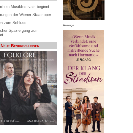
rrhein Musikfestivals beginnt
rung in der Wiener Staatsoper
en zum Schluss
Anzeige
scher Spaziergang zum
rt
Neue Besprechungen