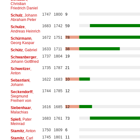
Christian
Friedrich Daniel
1747
1800
9
Schulz
, Johann
Abraham Peter
1683
1742
59
Schulze
,
Andreas Heinrich
1672
1751
78
Schürmann
,
Georg Kaspar
1633
1711
38
Schütz
, Gabriel
1737
1804
19
Schwanberger
,
Johann Gottfried
1735
1787
21
Schweitzer
,
Anton
1622
1683
10
Sebastiani
,
Johann
1744
1785
12
Seckendorff
,
Siegmund
Freiherr von
1616
1685
12
Siebenhaar
,
Malachias
1683
1761
73
Spieß
, Pater
Meinrad
1750
1809
6
Stamitz
, Anton
1745
1801
11
Stamitz
, Carl