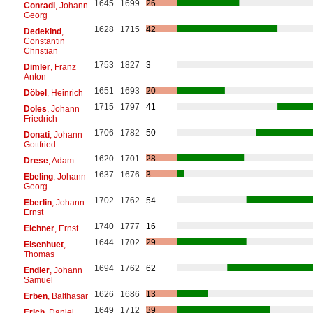
1645
1699
26
Conradi
, Johann
Georg
1628
1715
42
Dedekind
,
Constantin
Christian
1753
1827
3
Dimler
, Franz
Anton
1651
1693
20
Döbel
, Heinrich
1715
1797
41
Doles
, Johann
Friedrich
1706
1782
50
Donati
, Johann
Gottfried
1620
1701
28
Drese
, Adam
1637
1676
3
Ebeling
, Johann
Georg
1702
1762
54
Eberlin
, Johann
Ernst
1740
1777
16
Eichner
, Ernst
1644
1702
29
Eisenhuet
,
Thomas
1694
1762
62
Endler
, Johann
Samuel
1626
1686
13
Erben
, Balthasar
1649
1712
39
Erich
, Daniel