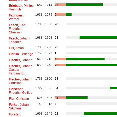
1657
1714
41
Erlebach
, Philipp
Heinrich
1633
1679
6
Fabricius
,
Werner
1736
1800
20
Fasch
, Carl
Friedrich
Christian
1688
1758
68
Fasch
, Johann
Friedrich
1733
1760
23
Fils
, Anton
1755
1823
1
Fiorillo
, Federigo
1646
1716
43
Fischer
, Johann
1656
1746
73
Fischer
, Johann
Caspar
Ferdinand
1733
1800
23
Fischer
, Johann
Christian
1722
1806
34
Fleischer
,
Friedrich Gottlob
1626
1697
24
Flor
, Christian
1749
1818
7
Forkel
, Johann
Nikolaus
1693
1745
52
Förster
,