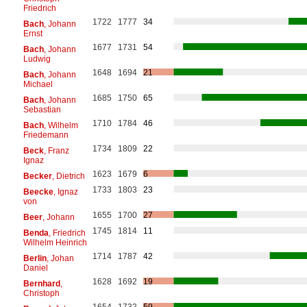
Friedrich
1722
1777
34
Bach
, Johann
Ernst
1677
1731
54
Bach
, Johann
Ludwig
1648
1694
21
Bach
, Johann
Michael
1685
1750
65
Bach
, Johann
Sebastian
1710
1784
46
Bach
, Wilhelm
Friedemann
1734
1809
22
Beck
, Franz
Ignaz
1623
1679
6
Becker
, Dietrich
1733
1803
23
Beecke
, Ignaz
von
1655
1700
27
Beer
, Johann
1745
1814
11
Benda
, Friedrich
Wilhelm Heinrich
1714
1787
42
Berlin
, Johan
Daniel
1628
1692
19
Bernhard
,
Christoph
1654
1732
59