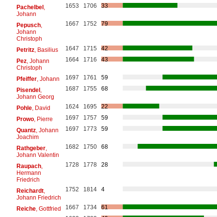
1653
1706
33
Pachelbel
,
Johann
1667
1752
79
Pepusch
,
Johann
Christoph
1647
1715
42
Petritz
, Basilius
1664
1716
43
Pez
, Johann
Christoph
1697
1761
59
Pfeiffer
, Johann
1687
1755
68
Pisendel
,
Johann Georg
1624
1695
22
Pohle
, David
1697
1757
59
Prowo
, Pierre
1697
1773
59
Quantz
, Johann
Joachim
1682
1750
68
Rathgeber
,
Johann Valentin
1728
1778
28
Raupach
,
Hermann
Friedrich
1752
1814
4
Reichardt
,
Johann Friedrich
1667
1734
61
Reiche
, Gottfried