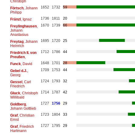
Christoph
1652
1732
59
Förtsch
, Johann
Philipp
1736
1811
20
Fränzl
, Ignaz
1670
1739
66
Freylinghausen
,
Johann
Anastasius
1695
1720
25
Freytag
, Johann
Heinrich
1712
1786
44
Friedrich II. von
Preußen
,
1648
1701
28
Funck
, David
1709
1753
44
Gebel d.J.
,
Georg
1724
1793
32
Gessel
, Carl
Friedrich
1714
1787
42
Gluck
, Christoph
Willibald
1727
1756
29
Goldberg
,
Johann Gottlieb
1723
1804
33
Graf
, Christian
Ernst
1727
1795
29
Graf
, Friedrich
Hartmann