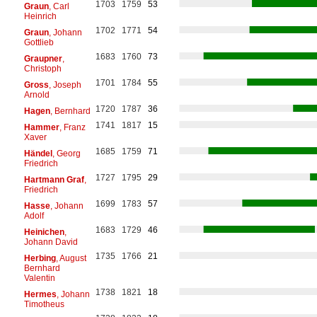
1703
1759
53
Graun
, Carl
Heinrich
1702
1771
54
Graun
, Johann
Gottlieb
1683
1760
73
Graupner
,
Christoph
1701
1784
55
Gross
, Joseph
Arnold
1720
1787
36
Hagen
, Bernhard
1741
1817
15
Hammer
, Franz
Xaver
1685
1759
71
Händel
, Georg
Friedrich
1727
1795
29
Hartmann Graf
,
Friedrich
1699
1783
57
Hasse
, Johann
Adolf
1683
1729
46
Heinichen
,
Johann David
1735
1766
21
Herbing
, August
Bernhard
Valentin
1738
1821
18
Hermes
, Johann
Timotheus