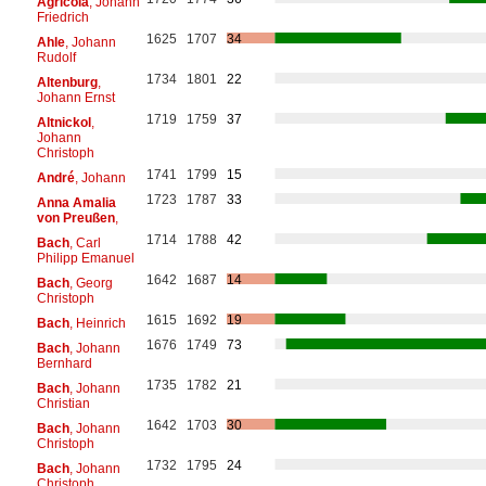
Agricola
, Johann
Friedrich
1625
1707
34
Ahle
, Johann
Rudolf
1734
1801
22
Altenburg
,
Johann Ernst
1719
1759
37
Altnickol
,
Johann
Christoph
1741
1799
15
André
, Johann
1723
1787
33
Anna Amalia
von Preußen
,
1714
1788
42
Bach
, Carl
Philipp Emanuel
1642
1687
14
Bach
, Georg
Christoph
1615
1692
19
Bach
, Heinrich
1676
1749
73
Bach
, Johann
Bernhard
1735
1782
21
Bach
, Johann
Christian
1642
1703
30
Bach
, Johann
Christoph
1732
1795
24
Bach
, Johann
Christoph