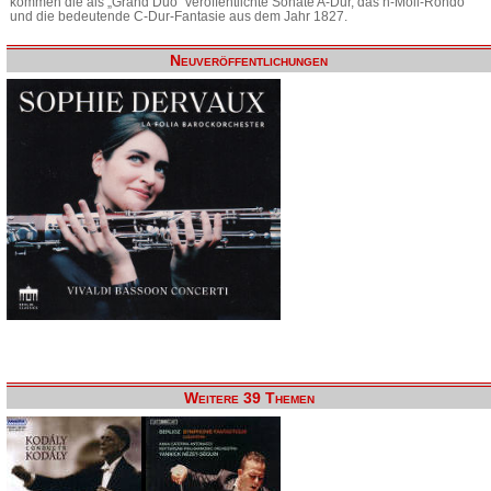
kommen die als „Grand Duo“ veröffentlichte Sonate A-Dur, das h-Moll-Rondo
und die bedeutende C-Dur-Fantasie aus dem Jahr 1827.
Neuveröffentlichungen
Weitere 39 Themen