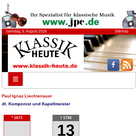
Anzeige
Samstag, 8. August 2026
Sitemap
≡
≡
Paul Ignaz Liechtenauer
dt. Komponist und Kapellmeister
* 1673
† 1756
13