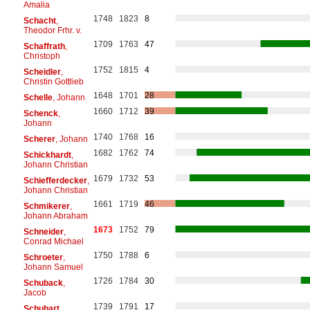
Amalia
1748
1823
8
Schacht
,
Theodor Frhr. v.
1709
1763
47
Schaffrath
,
Christoph
1752
1815
4
Scheidler
,
Christin Gottlieb
1648
1701
28
Schelle
, Johann
1660
1712
39
Schenck
,
Johann
1740
1768
16
Scherer
, Johann
1682
1762
74
Schickhardt
,
Johann Christian
1679
1732
53
Schiefferdecker
,
Johann Christian
1661
1719
46
Schmikerer
,
Johann Abraham
1673
1752
79
Schneider
,
Conrad Michael
1750
1788
6
Schroeter
,
Johann Samuel
1726
1784
30
Schuback
,
Jacob
1739
1791
17
Schubart
,