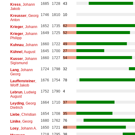
1685
1728
43
Kress
, Johann
Jakob
1746
1810
10
Kreusser
, Georg
Anton
1652
1735
62
Krieger
, Johann
1649
1725
52
Krieger
, Johann
Philipp
1660
1722
49
Kuhnau
, Johann
1645
1700
27
Kühnel
, August
1660
1727
54
Kusser
, Johann
Sigismund
1724
1798
32
Lang
, Johann
Georg
1676
1754
78
Lauffensteiner
,
Wolff Jakob
1752
1790
4
Lebrun
, Ludwig
August
1664
1710
37
Leyding
, Georg
Dietrich
1654
1708
35
Liebe
, Christian
1680
1762
76
Linike
, Georg
1650
1721
48
Losy
, Johann A.
1718
1795
38