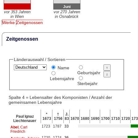
Juni
vor 353 Jahren
vor 270 Jahren
in Wien
in Osnabrück
Werke
Zeitgenossen
Zeitgenossen
Länderauswahl / Sortieren
Name
Geburtsjahr
Lebensjahre
Sterbejahr
Spalte 4 = Lebensalter des Komponisten / Anzahl der
gemeinsamen Lebensjahre
*
†
J.
Paul Ignaz
1673
1756
83
1670
1680
1690
1700
1710
1720
173
Liechtenauer
1723
1787
33
Abel
, Carl
Friedrich
1720
1774
36