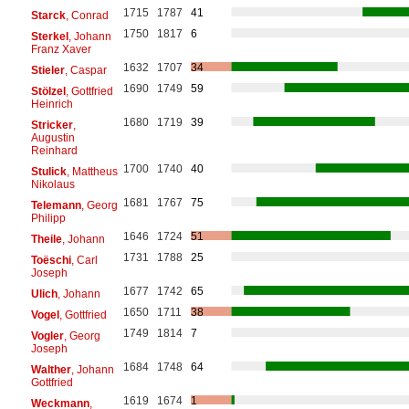
1715
1787
41
Starck
, Conrad
1750
1817
6
Sterkel
, Johann
Franz Xaver
1632
1707
34
Stieler
, Caspar
1690
1749
59
Stölzel
, Gottfried
Heinrich
1680
1719
39
Stricker
,
Augustin
Reinhard
1700
1740
40
Stulick
, Mattheus
Nikolaus
1681
1767
75
Telemann
, Georg
Philipp
1646
1724
51
Theile
, Johann
1731
1788
25
Toëschi
, Carl
Joseph
1677
1742
65
Ulich
, Johann
1650
1711
38
Vogel
, Gottfried
1749
1814
7
Vogler
, Georg
Joseph
1684
1748
64
Walther
, Johann
Gottfried
1619
1674
1
Weckmann
,