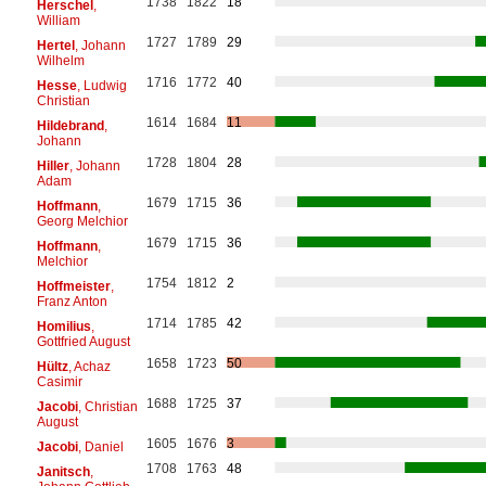
1738
1822
18
Herschel
,
William
1727
1789
29
Hertel
, Johann
Wilhelm
1716
1772
40
Hesse
, Ludwig
Christian
1614
1684
11
Hildebrand
,
Johann
1728
1804
28
Hiller
, Johann
Adam
1679
1715
36
Hoffmann
,
Georg Melchior
1679
1715
36
Hoffmann
,
Melchior
1754
1812
2
Hoffmeister
,
Franz Anton
1714
1785
42
Homilius
,
Gottfried August
1658
1723
50
Hültz
, Achaz
Casimir
1688
1725
37
Jacobi
, Christian
August
1605
1676
3
Jacobi
, Daniel
1708
1763
48
Janitsch
,