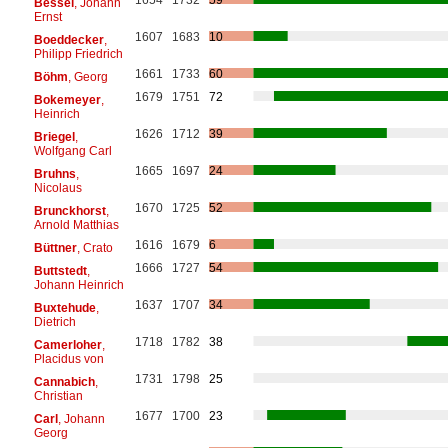
Bessel
, Johann
Ernst
1607
1683
10
Boeddecker
,
Philipp Friedrich
1661
1733
60
Böhm
, Georg
1679
1751
72
Bokemeyer
,
Heinrich
1626
1712
39
Briegel
,
Wolfgang Carl
1665
1697
24
Bruhns
,
Nicolaus
1670
1725
52
Brunckhorst
,
Arnold Matthias
1616
1679
6
Büttner
, Crato
1666
1727
54
Buttstedt
,
Johann Heinrich
1637
1707
34
Buxtehude
,
Dietrich
1718
1782
38
Camerloher
,
Placidus von
1731
1798
25
Cannabich
,
Christian
1677
1700
23
Carl
, Johann
Georg