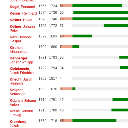
Johann Gottlieb
1655
1724
51
Kegel
, Emanuel
1674
1739
65
Keiser
, Reinhard
1670
1748
75
Kellner
, David
1705
1772
51
Kellner
, Johann
Peter
1627
1693
20
Kerll
, Johann
Caspar
1602
1680
7
Kircher
,
Athanasius
1721
1783
35
Kirnberger
,
Johann Philipp
1722
1794
34
Kleinknecht
,
Jakob Friedrich
1752
1817
4
Knecht
, Justin
Heinrich
1633
1676
3
Knüpfer
,
Sebastian
1714
1791
42
Kobrich
, Johann
Anton
1713
1780
43
Krebs
, Johann
Ludwig
1650
1718
45
Kremberg
,
Jakob