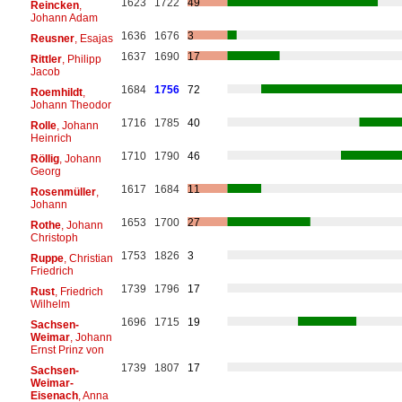
1623
1722
49
Reincken
,
Johann Adam
1636
1676
3
Reusner
, Esajas
1637
1690
17
Rittler
, Philipp
Jacob
1684
1756
72
Roemhildt
,
Johann Theodor
1716
1785
40
Rolle
, Johann
Heinrich
1710
1790
46
Röllig
, Johann
Georg
1617
1684
11
Rosenmüller
,
Johann
1653
1700
27
Rothe
, Johann
Christoph
1753
1826
3
Ruppe
, Christian
Friedrich
1739
1796
17
Rust
, Friedrich
Wilhelm
1696
1715
19
Sachsen-
Weimar
, Johann
Ernst Prinz von
1739
1807
17
Sachsen-
Weimar-
Eisenach
, Anna