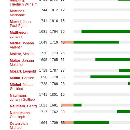
Marpurg
,
Friedrich Wilhelm
1744
1812
12
Martines
,
Marianne
1741
1816
15
Martini
, Jean-
Paul-Égide
1681
1764
75
Mattheson
,
Johann
1649
1719
46
Meder
, Johann
Valentin
1730
1773
26
Molitor
, Alexius
1695
1765
61
Molter
, Johann
Melchior
1719
1787
37
Mozart
, Leopold
1690
1770
66
Muffat
, Gottlieb
1728
1788
28
Müthel
, Johann
Gottfried
1741
1801
15
Naumann
,
Johann Gottlieb
1621
1681
8
Neumark
, Georg
1717
1762
39
Nichelmann
,
Christoph
1664
1709
36
Österreich
,
Michael