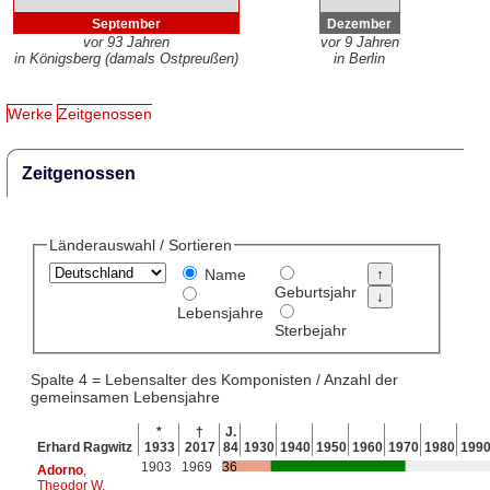
September
Dezember
vor 93 Jahren
vor 9 Jahren
in Königsberg (damals Ostpreußen)
in Berlin
Werke
Zeitgenossen
Zeitgenossen
Länderauswahl / Sortieren
Name
Geburtsjahr
Lebensjahre
Sterbejahr
Spalte 4 = Lebensalter des Komponisten / Anzahl der
gemeinsamen Lebensjahre
*
†
J.
Erhard Ragwitz
1933
2017
84
1930
1940
1950
1960
1970
1980
199
1903
1969
36
Adorno
,
Theodor W.