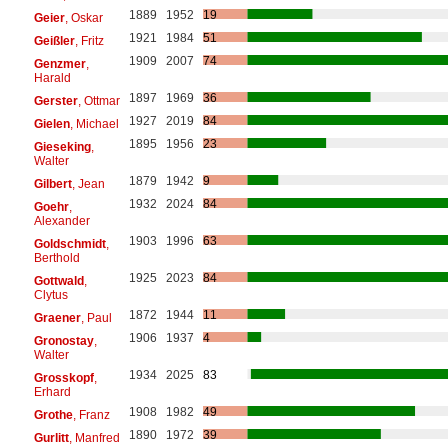
1889
1952
19
Geier
, Oskar
1921
1984
51
Geißler
, Fritz
1909
2007
74
Genzmer
,
Harald
1897
1969
36
Gerster
, Ottmar
1927
2019
84
Gielen
, Michael
1895
1956
23
Gieseking
,
Walter
1879
1942
9
Gilbert
, Jean
1932
2024
84
Goehr
,
Alexander
1903
1996
63
Goldschmidt
,
Berthold
1925
2023
84
Gottwald
,
Clytus
1872
1944
11
Graener
, Paul
1906
1937
4
Gronostay
,
Walter
1934
2025
83
Grosskopf
,
Erhard
1908
1982
49
Grothe
, Franz
1890
1972
39
Gurlitt
, Manfred