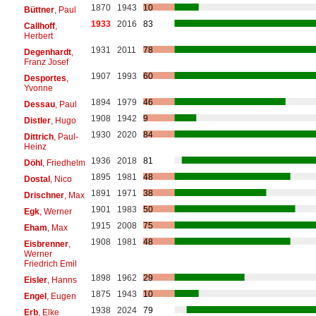
1870
1943
10
Büttner
, Paul
1933
2016
83
Callhoff
,
Herbert
1931
2011
78
Degenhardt
,
Franz Josef
1907
1993
60
Desportes
,
Yvonne
1894
1979
46
Dessau
, Paul
1908
1942
9
Distler
, Hugo
1930
2020
84
Dittrich
, Paul-
Heinz
1936
2018
81
Döhl
, Friedhelm
1895
1981
48
Dostal
, Nico
1891
1971
38
Drischner
, Max
1901
1983
50
Egk
, Werner
1915
2008
75
Eham
, Max
1908
1981
48
Eisbrenner
,
Werner
Friedrich Emil
1898
1962
29
Eisler
, Hanns
1875
1943
10
Engel
, Eugen
1938
2024
79
Erb
, Elke