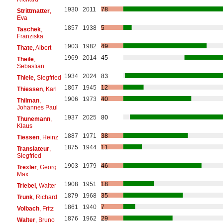
1930
2011
78
Strittmatter
,
Eva
1857
1938
5
Taschek
,
Franziska
1903
1982
49
Thate
, Albert
1969
2014
45
Theile
,
Sebastian
1934
2024
83
Thiele
, Siegfried
1867
1945
12
Thiessen
, Karl
1906
1973
40
Thilman
,
Johannes Paul
1937
2025
80
Thunemann
,
Klaus
1887
1971
38
Tiessen
, Heinz
1875
1944
11
Translateur
,
Siegfried
1903
1979
46
Trexler
, Georg
Max
1908
1951
18
Triebel
, Walter
1879
1968
35
Trunk
, Richard
1861
1940
7
Volbach
, Fritz
1876
1962
29
Walter
, Bruno