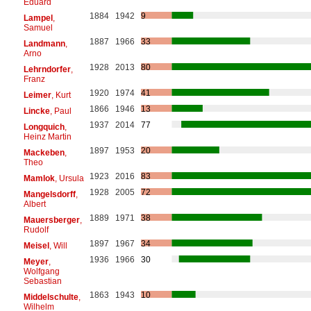
Eduard
1884
1942
9
Lampel
,
Samuel
1887
1966
33
Landmann
,
Arno
1928
2013
80
Lehrndorfer
,
Franz
1920
1974
41
Leimer
, Kurt
1866
1946
13
Lincke
, Paul
1937
2014
77
Longquich
,
Heinz Martin
1897
1953
20
Mackeben
,
Theo
1923
2016
83
Mamlok
, Ursula
1928
2005
72
Mangelsdorff
,
Albert
1889
1971
38
Mauersberger
,
Rudolf
1897
1967
34
Meisel
, Will
1936
1966
30
Meyer
,
Wolfgang
Sebastian
1863
1943
10
Middelschulte
,
Wilhelm