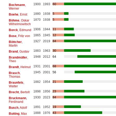
1900
1993
60
Bochmann
,
Werner
1880
1938
5
Boehe
, Ernst
1870
1938
5
Böhme
, Oskar
Wilhelmowitsch
1906
1944
11
Borck
, Edmund
1865
1945
12
Bose
, Fritz von
1927
2019
84
Böttcher
,
Martin
1883
1963
30
Brand
, Gustav
1948
2012
64
Brandmüller
,
Theo
1931
2001
68
Brandt
, Helmut
1945
2001
56
Brasch
,
Thomas
1882
1954
21
Braunfels
,
Walter
1898
1956
23
Brecht
, Bertolt
1930
2023
84
Bruckmann
,
Ferdinand
1891
1952
19
Busch
, Adolf
1888
1976
43
Butting
, Max