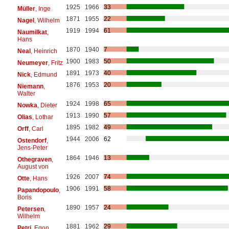
1925
1966
33
Müller
, Inge
1871
1955
22
Nagel
, Wilhelm
1919
1994
61
Naumilkat
,
Hans
1870
1940
7
Neal
, Heinrich
1900
1983
50
Neumeyer
, Fritz
1891
1973
40
Nick
, Edmund
1876
1953
20
Niemann
,
Walter
1924
1998
65
Nowka
, Dieter
1913
1990
57
Olias
, Lothar
1895
1982
49
Orff
, Carl
1944
2006
62
Ostendorf
,
Jens-Peter
1864
1946
13
Othegraven
,
August von
1926
2007
74
Otte
, Hans
1906
1991
58
Papandopoulo
,
Boris
1890
1957
24
Petersen
,
Wilhelm
1881
1962
29
Petri
, Egon