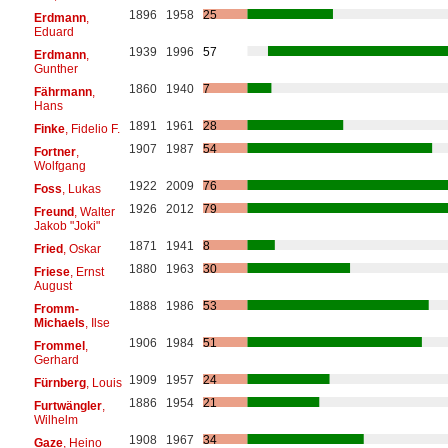
1896
1958
25
Erdmann
,
Eduard
1939
1996
57
Erdmann
,
Gunther
1860
1940
7
Fährmann
,
Hans
1891
1961
28
Finke
, Fidelio F.
1907
1987
54
Fortner
,
Wolfgang
1922
2009
76
Foss
, Lukas
1926
2012
79
Freund
, Walter
Jakob "Joki"
1871
1941
8
Fried
, Oskar
1880
1963
30
Friese
, Ernst
August
1888
1986
53
Fromm-
Michaels
, Ilse
1906
1984
51
Frommel
,
Gerhard
1909
1957
24
Fürnberg
, Louis
1886
1954
21
Furtwängler
,
Wilhelm
1908
1967
34
Gaze
, Heino