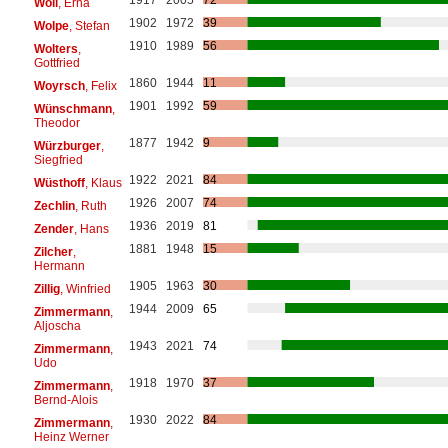
Woll
, Erna
1902
1972
39
Wolpe
, Stefan
1910
1989
56
Wolters
,
Gottfried
1860
1944
11
Woyrsch
, Felix
1901
1992
59
Wünschmann
,
Theodor
1877
1942
9
Würzburger
,
Siegfried
1922
2021
84
Wüsthoff
, Klaus
1926
2007
74
Zechlin
, Ruth
1936
2019
81
Zender
, Hans
1881
1948
15
Zilcher
,
Hermann
1905
1963
30
Zillig
, Winfried
1944
2009
65
Zimmermann
,
Aljoscha
1943
2021
74
Zimmermann
,
Udo
1918
1970
37
Zimmermann
,
Bernd-Alois
1930
2022
84
Zimmermann
,
Heinz Werner