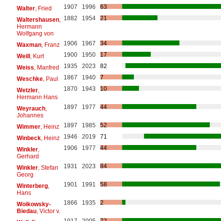
1907
1996
63
Walter
, Fried
1882
1954
21
Waltershausen
,
Hermann
Wolfgang von
1906
1967
34
Waxman
, Franz
1900
1950
17
Weill
, Kurt
1935
2023
82
Weiss
, Manfred
1867
1940
7
Weschke
, Paul
1870
1943
10
Wetzler
,
Hermann Hans
1897
1977
44
Weyrauch
,
Johannes
1897
1985
52
Wimmer
, Heinz
1946
2019
71
Winbeck
, Heinz
1906
1977
44
Winkler
,
Gerhard
1931
2023
84
Winkler
, Stefan
Georg
1901
1991
58
Winterberg
,
Hans
1866
1935
2
Woikowsky-
Biedau
, Victor v.
1917
2005
72