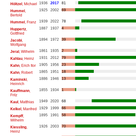
1936
2017
81
Höltzel
, Michael
1925
2002
69
Hummel
,
Bertold
1939
2022
78
Hummel
, Franz
1887
1937
4
Huppertz
,
Gottfried
1894
1972
39
Jacobi
,
Wolfgang
1861
1935
2
Jeral
, Wilhelm
1931
2012
79
Kahlau
, Heinz
1905
1956
23
Kahn
, Erich Itor
1865
1951
18
Kahn
, Robert
1886
1946
13
Kaminski
,
Heinrich
1855
1934
1
Kauffmann
,
Fritz
1949
2020
68
Kaul
, Matthias
1929
1999
66
Kelkel
, Manfred
1895
1991
58
Kempff
,
Wilhelm
1926
2003
70
Kiessling
,
Heinz