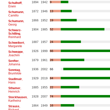
1894
1942
9
Schulhoff
,
Erwin
1872
1946
13
Schumann
,
Camillo
1866
1952
19
Schumann
,
Georg
1904
1985
52
Schwarz-
Schilling
,
Reinhard
1887
1957
24
Schweikert
,
Margarete
1926
1999
66
Schweppe
,
Joachim
1879
1961
28
Senfter
,
Johanna
1936
2002
66
Sonntag
,
Brunhilde
1929
2019
84
Stadlmair
,
Hans
1885
1955
22
Sthamer
,
Heinrich
1928
2007
74
Stockhausen
,
Karlheinz
1864
1949
16
Strauss
,
Richard