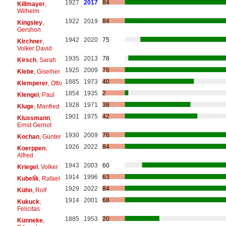
1927
2017
84
Killmayer
,
Wilhelm
1922
2019
84
Kingsley
,
Gershon
1942
2020
75
Kirchner
,
Volker David
1935
2013
78
Kirsch
, Sarah
1925
2009
76
Klebe
, Giselher
1885
1973
40
Klemperer
, Otto
1854
1935
2
Klengel
, Paul
1928
1971
38
Kluge
, Manfred
1901
1975
42
Klussmann
,
Ernst Gernot
1930
2009
76
Kochan
, Günter
1926
2022
84
Koerppen
,
Alfred
1943
2003
60
Kriegel
, Volker
1914
1996
63
Kubelík
, Rafael
1929
2022
84
Kühn
, Rolf
1914
2001
68
Kukuck
,
Felicitas
1885
1953
20
Künneke
,