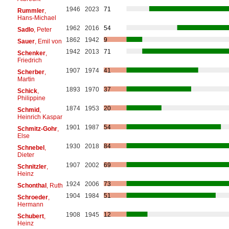
1946
2023
71
Rummler
,
Hans-Michael
1962
2016
54
Sadlo
, Peter
1862
1942
9
Sauer
, Emil von
1942
2013
71
Schenker
,
Friedrich
1907
1974
41
Scherber
,
Martin
1893
1970
37
Schick
,
Philippine
1874
1953
20
Schmid
,
Heinrich Kaspar
1901
1987
54
Schmitz-Gohr
,
Else
1930
2018
84
Schnebel
,
Dieter
1907
2002
69
Schnitzler
,
Heinz
1924
2006
73
Schonthal
, Ruth
1904
1984
51
Schroeder
,
Hermann
1908
1945
12
Schubert
,
Heinz