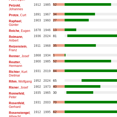
1912
1985
52
Petzold
,
Johannes
1891
1967
34
Protze
, Curt
1903
1960
27
Raphael
,
Günter
1878
1946
13
Reiche
, Eugen
1936
2024
81
Reimann
,
Aribert
1911
1968
35
Reizenstein
,
Franz
1868
1934
1
Renner
, Josef
1900
1985
52
Reutter
,
Hermann
1931
2019
84
Richter
, Kurt
Dietmar
1952
2024
65
Rihm
, Wolfgang
1902
1973
40
Rixner
, Josef
1935
1965
30
Ronnefeld
,
Peter
1931
2003
70
Rosenfeld
,
Gerhard
1912
1995
62
Rosenstengel
,
Albrecht