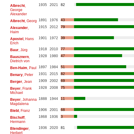
1935
2021
82
Albrecht
,
George
Alexander
1891
1976
43
Albrecht
, Georg
1915
2012
79
Alexander
,
Haim
1901
1972
39
Apostel
, Hans
Erich
1918
2010
77
Baur
, Jürg
1928
1980
47
Bausznern
,
Dietrich von
1897
1984
51
Ben-Haim
, Paul
1931
2015
82
Benary
, Peter
1909
2002
69
Berger
, Jean
1928
2008
75
Beyer
, Frank
Michael
1888
1944
11
Beyer
, Johanna
Magdalena
1906
2001
68
Biebl
, Franz
1868
1936
3
Bischoff
,
Hermann
1936
2020
81
Blendinger
,
Herbert