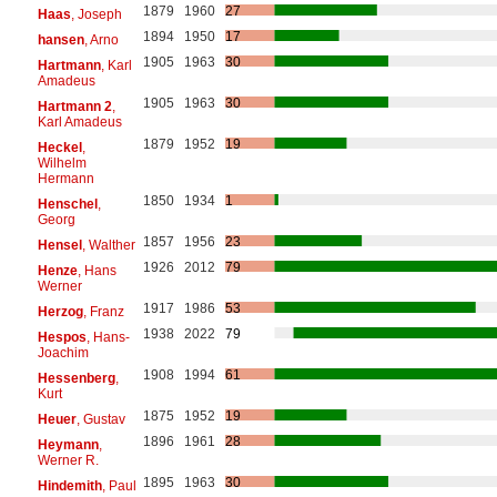
1879
1960
27
Haas
, Joseph
1894
1950
17
hansen
, Arno
1905
1963
30
Hartmann
, Karl
Amadeus
1905
1963
30
Hartmann 2
,
Karl Amadeus
1879
1952
19
Heckel
,
Wilhelm
Hermann
1850
1934
1
Henschel
,
Georg
1857
1956
23
Hensel
, Walther
1926
2012
79
Henze
, Hans
Werner
1917
1986
53
Herzog
, Franz
1938
2022
79
Hespos
, Hans-
Joachim
1908
1994
61
Hessenberg
,
Kurt
1875
1952
19
Heuer
, Gustav
1896
1961
28
Heymann
,
Werner R.
1895
1963
30
Hindemith
, Paul