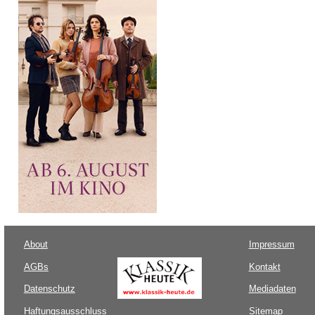
About
Impressum
AGBs
Kontakt
Datenschutz
Mediadaten
Haftungsausschluss
Sitemap