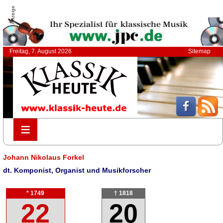
Anzeige
Freitag, 7. August 2026
Sitemap
≡
≡
Johann Nikolaus Forkel
dt. Komponist, Organist und Musikforscher
* 1749
† 1818
22
20