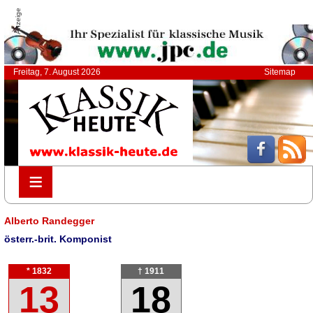
Anzeige
Freitag, 7. August 2026
Sitemap
≡
≡
Alberto Randegger
österr.-brit. Komponist
* 1832
† 1911
13
18