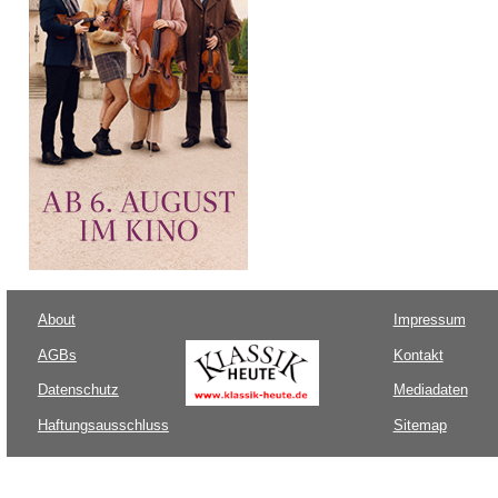
About
Impressum
AGBs
Kontakt
Datenschutz
Mediadaten
Haftungsausschluss
Sitemap