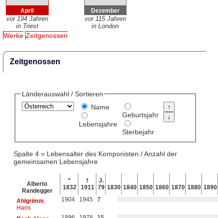
April
Dezember
vor 194 Jahren
vor 115 Jahren
in Triest
in London
Werke
Zeitgenossen
Zeitgenossen
Länderauswahl / Sortieren
Name
Geburtsjahr
Lebensjahre
Sterbejahr
Spalte 4 = Lebensalter des Komponisten / Anzahl der
gemeinsamen Lebensjahre
*
†
J.
Alberto
1832
1911
79
1830
1840
1850
1860
1870
1880
1890
Randegger
1904
1945
7
Ahlgrimm
,
Hans
1896
1978
15