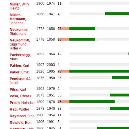
1900
1974
11
Müller
, Willy
Heinz
1868
1941
43
Müller-
Hermann
,
Johanna
1778
1858
26
Neukomm
,
Sigismund
1778
1858
26
NeukommX
,
Sigismund
Ritter v.
1892
1964
19
Pachernegg
,
Alois
1907
2003
4
Pahlen
, Kurt
1826
1905
73
Pauer
, Ernst
1875
1950
36
Pembaur d.J.
,
Josef
1902
1979
9
Pilss
, Karl
1873
1951
38
Posa
, Oskar C.
1809
1878
46
Proch
, Heinrich
1873
1940
38
Rabl
, Walter
1900
1954
11
Raymond
, Fred
1906
1991
5
Reisfeld
, Bert
1860
1945
51