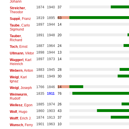
Johann
1874
1940
37
Streicher
,
Theodor
1819
1895
63
Suppè
, Franz
1897
1944
14
Taube
, Carlo
Sigmund
1891
1948
20
Tauber
,
Richard
1887
1964
24
Toch
, Ernst
1898
1944
13
Ullmann
, Viktor
1897
1973
14
Waggerl
, Karl
Heinrich
1883
1945
28
Webern
, Anton
1881
1949
30
Weigl
, Karl
Ignaz
1766
1846
14
Weigl
, Joseph
1835
1911
76
Weinwurm
,
Rudolf
1885
1974
26
Wellesz
, Egon
1860
1903
43
Wolf
, Hugo
1874
1913
37
Wolff
, Erich J.
1901
1963
10
Wunsch
, Ferry