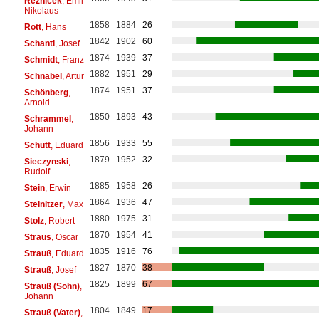
Reznicek
, Emil
Nikolaus
1858
1884
26
Rott
, Hans
1842
1902
60
Schantl
, Josef
1874
1939
37
Schmidt
, Franz
1882
1951
29
Schnabel
, Artur
1874
1951
37
Schönberg
,
Arnold
1850
1893
43
Schrammel
,
Johann
1856
1933
55
Schütt
, Eduard
1879
1952
32
Sieczynski
,
Rudolf
1885
1958
26
Stein
, Erwin
1864
1936
47
Steinitzer
, Max
1880
1975
31
Stolz
, Robert
1870
1954
41
Straus
, Oscar
1835
1916
76
Strauß
, Eduard
1827
1870
38
Strauß
, Josef
1825
1899
67
Strauß (Sohn)
,
Johann
1804
1849
17
Strauß (Vater)
,