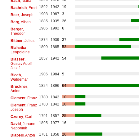
Bach
, Maria
1892
1942
19
Bachrich
, Ernst
1908
1987
3
Beer
, Joseph
1885
1935
26
Berg
, Alban
1905
1992
6
Berger
,
Theodor
1874
1939
37
Bittner
, Julius
1809
1885
53
Blahetka
,
Leopoldine
1857
1942
54
Blasser
,
Gustav Adolf
Josef
1906
1984
5
Bloch
,
Waldemar
1824
1896
64
Bruckner
,
Anton
1780
1842
10
Clement
, Franz
1780
1842
10
Clement
, Franz
Joseph
1791
1857
25
Czerny
, Carl
1895
1977
16
David
, Johann
Nepomuk
1781
1858
26
Diabelli
, Anton