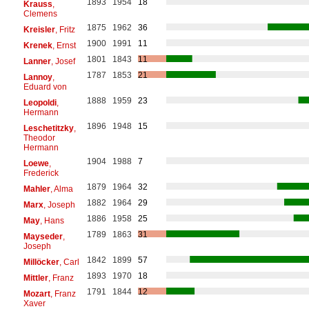
1893
1954
18
Krauss
,
Clemens
1875
1962
36
Kreisler
, Fritz
1900
1991
11
Krenek
, Ernst
1801
1843
11
Lanner
, Josef
1787
1853
21
Lannoy
,
Eduard von
1888
1959
23
Leopoldi
,
Hermann
1896
1948
15
Leschetitzky
,
Theodor
Hermann
1904
1988
7
Loewe
,
Frederick
1879
1964
32
Mahler
, Alma
1882
1964
29
Marx
, Joseph
1886
1958
25
May
, Hans
1789
1863
31
Mayseder
,
Joseph
1842
1899
57
Millöcker
, Carl
1893
1970
18
Mittler
, Franz
1791
1844
12
Mozart
, Franz
Xaver