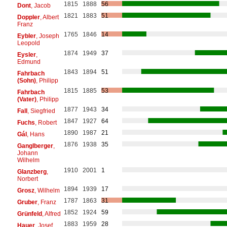
1815
1888
56
Dont
, Jacob
1821
1883
51
Doppler
, Albert
Franz
1765
1846
14
Eybler
, Joseph
Leopold
1874
1949
37
Eysler
,
Edmund
1843
1894
51
Fahrbach
(Sohn)
, Philipp
1815
1885
53
Fahrbach
(Vater)
, Philipp
1877
1943
34
Fall
, Siegfried
1847
1927
64
Fuchs
, Robert
1890
1987
21
Gál
, Hans
1876
1938
35
Ganglberger
,
Johann
Wilhelm
1910
2001
1
Glanzberg
,
Norbert
1894
1939
17
Grosz
, Wilhelm
1787
1863
31
Gruber
, Franz
1852
1924
59
Grünfeld
, Alfred
1883
1959
28
Hauer
, Josef