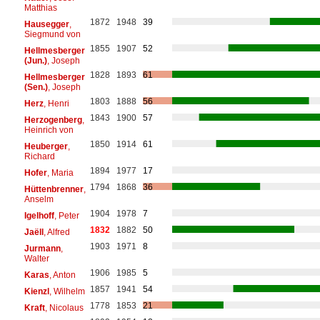
Matthias
1872
1948
39
Hausegger
,
Siegmund von
1855
1907
52
Hellmesberger
(Jun.)
, Joseph
1828
1893
61
Hellmesberger
(Sen.)
, Joseph
1803
1888
56
Herz
, Henri
1843
1900
57
Herzogenberg
,
Heinrich von
1850
1914
61
Heuberger
,
Richard
1894
1977
17
Hofer
, Maria
1794
1868
36
Hüttenbrenner
,
Anselm
1904
1978
7
Igelhoff
, Peter
1832
1882
50
Jaëll
, Alfred
1903
1971
8
Jurmann
,
Walter
1906
1985
5
Karas
, Anton
1857
1941
54
Kienzl
, Wilhelm
1778
1853
21
Kraft
, Nicolaus