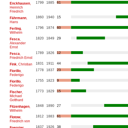
1799
1885
61
Enckhausen
,
Heinrich
Friedrich
1860
1940
15
Fährmann
,
Hans
1796
1874
60
Ferling
,
Wilhelm
1820
1849
29
Fesca
,
Alexander
Ernst
1789
1826
12
Fesca
,
Friedrich Ernst
1831
1911
44
Fink
, Christian
1778
1837
23
Fiorillo
,
Federigo
1755
1823
9
Fiorillo
,
Federigo
1773
1829
15
Fischer
,
Michael
Gotthard
1848
1890
27
Fitzenhagen
,
Wilhelm
1812
1883
61
Flotow
,
Friedrich von
1837
1926
38
Foerster
,