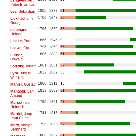
Lange-Müller
,
Peter Erasmus
1805
1887
61
Lee
, Sebastian
1769
1843
29
Lickl
, Johann
Georg
1795
1869
55
Liebmann
,
Helene
1866
1946
9
Lincke
, Paul
1796
1869
55
Loewe
, Carl
1806
1889
61
Lorenz
,
Oswald
1801
1851
37
Lortzing
, Albert
1822
1882
53
Lyra
, Justus
Wilhelm
1860
1911
15
Mahler
, Gustav
1813
1889
61
Mangold
, Carl
Amand
1795
1861
47
Marschner
,
Heinrich
1741
1816
2
Martini
, Jean-
Paul-Égide
1795
1866
52
Marx
, Adolph
Bernhard
1806
1887
61