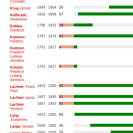
Conradin
1849
1904
26
Krug
, Arnold
1818
1896
57
Kufferath
,
Ferdinand
1786
1832
18
Kuhlau
,
Friedrich
1797
1879
61
Kummer
,
Frédéric
1761
1817
3
Kuntzen
,
Friedrich
Ludwig
Aemilius
1761
1817
3
Kunzen
,
Friedrich
Ludwig
Aemilius
1803
1890
61
Lachner
, Franz
Paul
1807
1895
61
Lachner
, Ignaz
1807
1893
61
Lachner
,
Vinzenz
1815
1880
60
Lang
,
Josephine
1830
1889
45
Lange
, Gustav
1850
1926
25