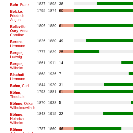
1837
1898
38
Behr
, Franz
1795
1874
60
Belcke
,
Friedrich
August
1806
1880
61
Belleville-
Oury
, Anna
Caroline
1826
1880
49
Berens
,
Hermann
1777
1839
25
Berger
,
Ludwig
1861
1911
14
Berger
,
Wilhelm
1868
1936
7
Bischoff
,
Hermann
1844
1920
31
Bohm
, Carl
1793
1881
61
Böhm
,
Theobald
1870
1938
5
Böhme
, Oskar
Wilhelmowitsch
1843
1915
32
Böhme
,
Heinrich
Wilhelm
1787
1860
46
Böhner
,