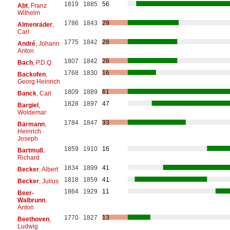
1819
1885
56
Abt
, Franz
Wilhelm
1786
1843
29
Almenräder
,
Carl
1775
1842
28
André
, Johann
Anton
1807
1842
28
Bach
, P.D.Q.
1768
1830
16
Backofen
,
Georg Heinrich
1809
1889
61
Banck
, Carl
1828
1897
47
Bargiel
,
Woldemar
1784
1847
33
Bärmann
,
Heinrich
Joseph
1859
1910
16
Bartmuß
,
Richard
1834
1899
41
Becker
, Albert
1818
1859
41
Becker
, Julius
1864
1929
11
Beer-
Walbrunn
,
Anton
1770
1827
13
Beethoven
,
Ludwig