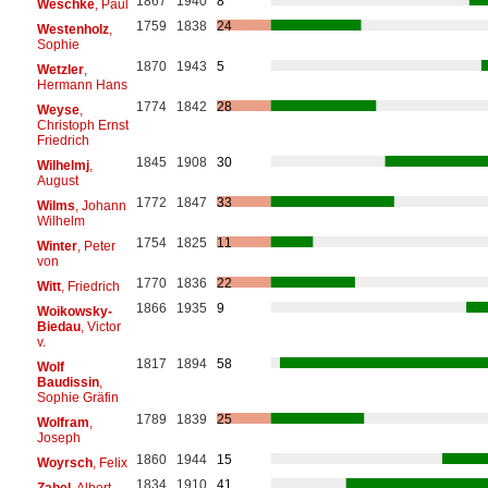
1867
1940
8
Weschke
, Paul
1759
1838
24
Westenholz
,
Sophie
1870
1943
5
Wetzler
,
Hermann Hans
1774
1842
28
Weyse
,
Christoph Ernst
Friedrich
1845
1908
30
Wilhelmj
,
August
1772
1847
33
Wilms
, Johann
Wilhelm
1754
1825
11
Winter
, Peter
von
1770
1836
22
Witt
, Friedrich
1866
1935
9
Woikowsky-
Biedau
, Victor
v.
1817
1894
58
Wolf
Baudissin
,
Sophie Gräfin
1789
1839
25
Wolfram
,
Joseph
1860
1944
15
Woyrsch
, Felix
1834
1910
41
Zabel
, Albert