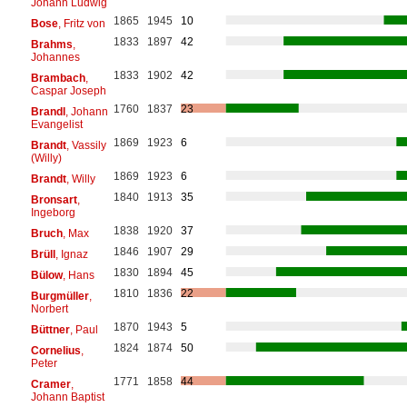
Johann Ludwig
1865
1945
10
Bose
, Fritz von
1833
1897
42
Brahms
,
Johannes
1833
1902
42
Brambach
,
Caspar Joseph
1760
1837
23
Brandl
, Johann
Evangelist
1869
1923
6
Brandt
, Vassily
(Willy)
1869
1923
6
Brandt
, Willy
1840
1913
35
Bronsart
,
Ingeborg
1838
1920
37
Bruch
, Max
1846
1907
29
Brüll
, Ignaz
1830
1894
45
Bülow
, Hans
1810
1836
22
Burgmüller
,
Norbert
1870
1943
5
Büttner
, Paul
1824
1874
50
Cornelius
,
Peter
1771
1858
44
Cramer
,
Johann Baptist