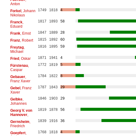
Anton
1749
1818
4
Forkel
, Johann
Nikolaus
1817
1893
58
Franck
,
Eduard
1847
1889
28
Frank
, Ernst
1815
1892
60
Franz
, Robert
1816
1895
59
Freytag
,
Michael
1871
1941
4
Fried
, Oskar
1772
1819
5
Fürstenau
,
Caspar
1784
1822
8
Gebauer
,
Franz Xaver
1787
1843
29
Gebel
, Franz
Xaver
1846
1903
29
Gelbke
,
Johannes
1819
1878
56
Georg V. von
Hannover
,
1839
1916
36
Gernsheim
,
Friedrich
1768
1818
4
Goepfert
,