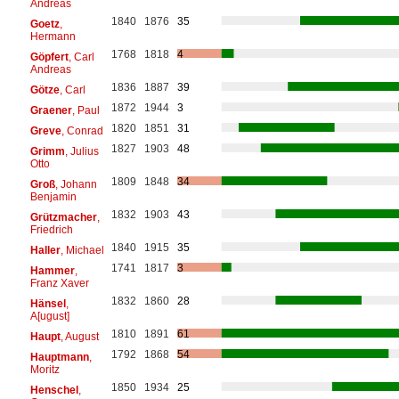
Andreas
1840
1876
35
Goetz
,
Hermann
1768
1818
4
Göpfert
, Carl
Andreas
1836
1887
39
Götze
, Carl
1872
1944
3
Graener
, Paul
1820
1851
31
Greve
, Conrad
1827
1903
48
Grimm
, Julius
Otto
1809
1848
34
Groß
, Johann
Benjamin
1832
1903
43
Grützmacher
,
Friedrich
1840
1915
35
Haller
, Michael
1741
1817
3
Hammer
,
Franz Xaver
1832
1860
28
Hänsel
,
A[ugust]
1810
1891
61
Haupt
, August
1792
1868
54
Hauptmann
,
Moritz
1850
1934
25
Henschel
,