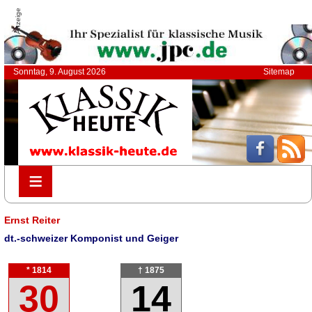
Anzeige
Sonntag, 9. August 2026
Sitemap
≡
≡
Ernst Reiter
dt.-schweizer Komponist und Geiger
* 1814
† 1875
30
14