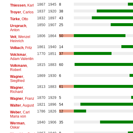
1867
1945
8
Thiessen
, Karl
1837
1920
38
Troyer
, Carlos
1832
1897
43
Türke
, Otto
1850
1907
25
Urspruch
,
Anton
1806
1864
50
Veit
, Wenzel
Heinrich
1861
1940
14
Volbach
, Fritz
1770
1851
37
Volckmar
,
Adam Valentin
1815
1883
60
Volkmann
,
Robert
1869
1930
6
Wagner
,
Siegfried
1813
1883
61
Wagner
,
Richard
1870
1929
5
Wagner
, Franz
1821
1896
54
Walter
, August
1786
1826
12
Weber
, Carl
Maria von
1840
1906
35
Werman
,
Oskar