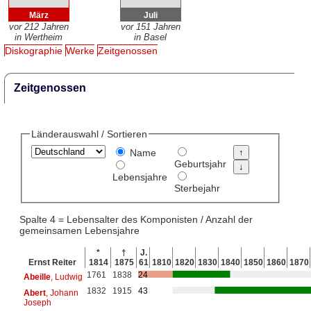
März
Juli
vor 212 Jahren
vor 151 Jahren
in Wertheim
in Basel
Diskographie
Werke
Zeitgenossen
Zeitgenossen
Länderauswahl / Sortieren
Name
Geburtsjahr
Lebensjahre
Sterbejahr
Spalte 4 = Lebensalter des Komponisten / Anzahl der
gemeinsamen Lebensjahre
*
†
J.
Ernst Reiter
1814
1875
61
1810
1820
1830
1840
1850
1860
1870
1761
1838
24
Abeille
, Ludwig
1832
1915
43
Abert
, Johann
Joseph