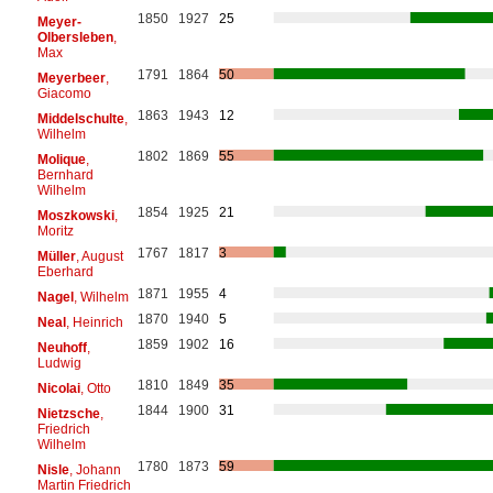
1850
1927
25
Meyer-
Olbersleben
,
Max
1791
1864
50
Meyerbeer
,
Giacomo
1863
1943
12
Middelschulte
,
Wilhelm
1802
1869
55
Molique
,
Bernhard
Wilhelm
1854
1925
21
Moszkowski
,
Moritz
1767
1817
3
Müller
, August
Eberhard
1871
1955
4
Nagel
, Wilhelm
1870
1940
5
Neal
, Heinrich
1859
1902
16
Neuhoff
,
Ludwig
1810
1849
35
Nicolai
, Otto
1844
1900
31
Nietzsche
,
Friedrich
Wilhelm
1780
1873
59
Nisle
, Johann
Martin Friedrich