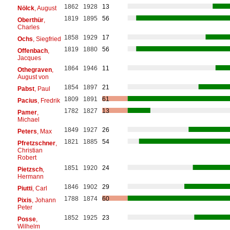
1862
1928
13
Nölck
, August
1819
1895
56
Oberthür
,
Charles
1858
1929
17
Ochs
, Siegfried
1819
1880
56
Offenbach
,
Jacques
1864
1946
11
Othegraven
,
August von
1854
1897
21
Pabst
, Paul
1809
1891
61
Pacius
, Fredrik
1782
1827
13
Pamer
,
Michael
1849
1927
26
Peters
, Max
1821
1885
54
Pfretzschner
,
Christian
Robert
1851
1920
24
Pietzsch
,
Hermann
1846
1902
29
Piutti
, Carl
1788
1874
60
Pixis
, Johann
Peter
1852
1925
23
Posse
,
Wilhelm