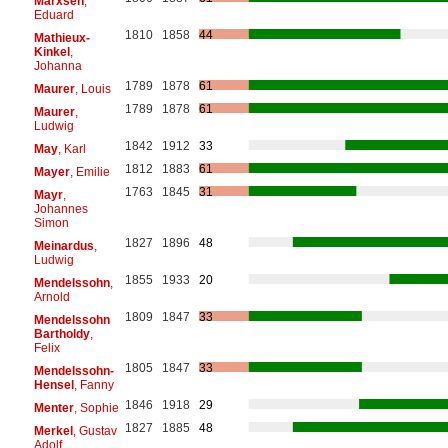
Marxsen
,
Eduard
1810
1858
44
Mathieux-
Kinkel
,
Johanna
1789
1878
61
Maurer
, Louis
1789
1878
61
Maurer
,
Ludwig
1842
1912
33
May
, Karl
1812
1883
61
Mayer
, Emilie
1763
1845
31
Mayr
,
Johannes
Simon
1827
1896
48
Meinardus
,
Ludwig
1855
1933
20
Mendelssohn
,
Arnold
1809
1847
33
Mendelssohn
Bartholdy
,
Felix
1805
1847
33
Mendelssohn-
Hensel
, Fanny
1846
1918
29
Menter
, Sophie
1827
1885
48
Merkel
, Gustav
Adolf