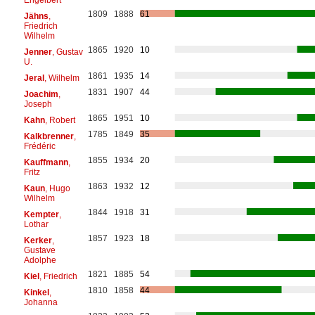
1809
1888
61
Jähns
,
Friedrich
Wilhelm
1865
1920
10
Jenner
, Gustav
U.
1861
1935
14
Jeral
, Wilhelm
1831
1907
44
Joachim
,
Joseph
1865
1951
10
Kahn
, Robert
1785
1849
35
Kalkbrenner
,
Frédéric
1855
1934
20
Kauffmann
,
Fritz
1863
1932
12
Kaun
, Hugo
Wilhelm
1844
1918
31
Kempter
,
Lothar
1857
1923
18
Kerker
,
Gustave
Adolphe
1821
1885
54
Kiel
, Friedrich
1810
1858
44
Kinkel
,
Johanna