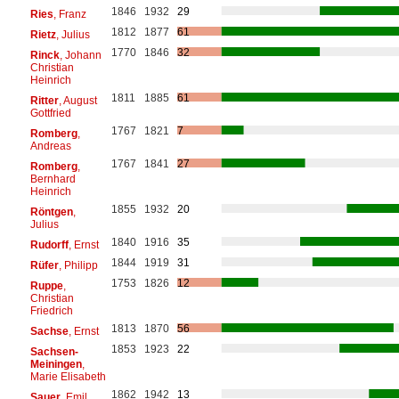
1846
1932
29
Ries
, Franz
1812
1877
61
Rietz
, Julius
1770
1846
32
Rinck
, Johann
Christian
Heinrich
1811
1885
61
Ritter
, August
Gottfried
1767
1821
7
Romberg
,
Andreas
1767
1841
27
Romberg
,
Bernhard
Heinrich
1855
1932
20
Röntgen
,
Julius
1840
1916
35
Rudorff
, Ernst
1844
1919
31
Rüfer
, Philipp
1753
1826
12
Ruppe
,
Christian
Friedrich
1813
1870
56
Sachse
, Ernst
1853
1923
22
Sachsen-
Meiningen
,
Marie Elisabeth
1862
1942
13
Sauer
, Emil