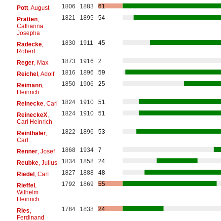
1806
1883
61
Pott
, August
1821
1895
54
Pratten
,
Catharina
Josepha
1830
1911
45
Radecke
,
Robert
1873
1916
2
Reger
, Max
1816
1896
59
Reichel
, Adolf
1850
1906
25
Reimann
,
Heinrich
1824
1910
51
Reinecke
, Carl
1824
1910
51
ReineckeX
,
Carl Heinrich
1822
1896
53
Reinthaler
,
Carl
1868
1934
7
Renner
, Josef
1834
1858
24
Reubke
, Julius
1827
1888
48
Riedel
, Carl
1792
1869
55
Rieffel
,
Wilhelm
Heinrich
1784
1838
24
Ries
,
Ferdinand