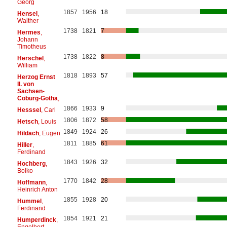
Georg
1857
1956
18
Hensel
,
Walther
1738
1821
7
Hermes
,
Johann
Timotheus
1738
1822
8
Herschel
,
William
1818
1893
57
Herzog Ernst
II. von
Sachsen-
Coburg-Gotha
,
1866
1933
9
Hesssel
, Carl
1806
1872
58
Hetsch
, Louis
1849
1924
26
Hildach
, Eugen
1811
1885
61
Hiller
,
Ferdinand
1843
1926
32
Hochberg
,
Bolko
1770
1842
28
Hoffmann
,
Heinrich Anton
1855
1928
20
Hummel
,
Ferdinand
1854
1921
21
Humperdinck
,
Engelbert