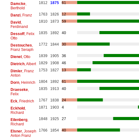
1812
1875
61
Damcke
,
Berthold
1763
1826
12
Danzi
, Franz
1810
1873
59
David
,
Ferdinand
1835
1892
40
Dessoff
, Felix
Otto
1772
1844
30
Destouches
,
Franz Seraph
1839
1905
36
Dienel
, Otto
1829
1908
46
Dietrich
, Albert
1753
1827
13
Dimler
, Franz
Anton
1804
1892
61
Dorn
, Heinrich
1835
1913
40
Draeseke
,
Felix
1767
1838
24
Eck
, Friedrich
1871
1903
4
Eckhold
,
Richard
1848
1925
27
Eilenberg
,
Richard
1766
1854
40
Elsner
, Joseph
Anton Franz