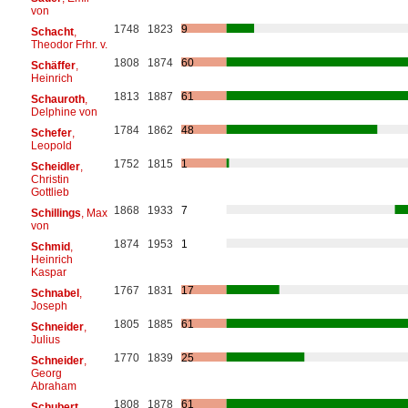
von
1748
1823
9
Schacht
,
Theodor Frhr. v.
1808
1874
60
Schäffer
,
Heinrich
1813
1887
61
Schauroth
,
Delphine von
1784
1862
48
Schefer
,
Leopold
1752
1815
1
Scheidler
,
Christin
Gottlieb
1868
1933
7
Schillings
, Max
von
1874
1953
1
Schmid
,
Heinrich
Kaspar
1767
1831
17
Schnabel
,
Joseph
1805
1885
61
Schneider
,
Julius
1770
1839
25
Schneider
,
Georg
Abraham
1808
1878
61
Schubert
,