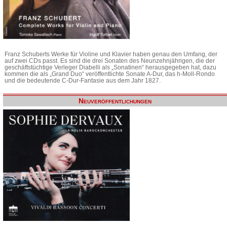
Franz Schuberts Werke für Violine und Klavier haben genau den Umfang, der
auf zwei CDs passt. Es sind die drei Sonaten des Neunzehnjährigen, die der
geschäftstüchtige Verleger Diabelli als „Sonatinen“ herausgegeben hat, dazu
kommen die als „Grand Duo“ veröffentlichte Sonate A-Dur, das h-Moll-Rondo
und die bedeutende C-Dur-Fantasie aus dem Jahr 1827.
Neuveröffentlichungen