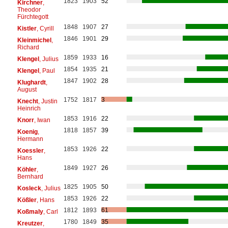
1823
1903
52
Kirchner
,
Theodor
Fürchtegott
1848
1907
27
Kistler
, Cyrill
1846
1901
29
Kleinmichel
,
Richard
1859
1933
16
Klengel
, Julius
1854
1935
21
Klengel
, Paul
1847
1902
28
Klughardt
,
August
1752
1817
3
Knecht
, Justin
Heinrich
1853
1916
22
Knorr
, Iwan
1818
1857
39
Koenig
,
Hermann
1853
1926
22
Koessler
,
Hans
1849
1927
26
Köhler
,
Bernhard
1825
1905
50
Kosleck
, Julius
1853
1926
22
Kößler
, Hans
1812
1893
61
Koßmaly
, Carl
1780
1849
35
Kreutzer
,