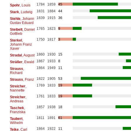
1784
1859
45
Spohr
, Louis
1831
1884
44
Stark
, Ludwig
1839
1915
36
Stehle
, Johann
Gustav Eduard
1765
1823
9
Steibelt
, Daniel
Gottlieb
1750
1817
3
Sterkel
,
Johann Franz
Xaver
1860
1930
15
Stradal
, August
1867
1933
8
Sträßer
, Ewald
1864
1949
11
Strauss
,
Richard
1822
1905
53
Strauss
, Franz
1769
1833
19
Streicher
,
Nannette
1761
1833
19
Streicher
,
Andreas
1857
1938
18
Taschek
,
Franziska
1811
1891
61
Taubert
,
Wilhelm
1864
1922
11
Teike
, Carl