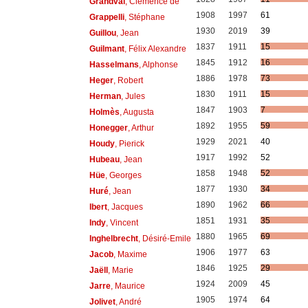
Grandval
, Clémence de
1908
1997
61
Grappelli
, Stéphane
1930
2019
39
Guillou
, Jean
1837
1911
15
Guilmant
, Félix Alexandre
1845
1912
16
Hasselmans
, Alphonse
1886
1978
73
Heger
, Robert
1830
1911
15
Herman
, Jules
1847
1903
7
Holmès
, Augusta
1892
1955
59
Honegger
, Arthur
1929
2021
40
Houdy
, Pierick
1917
1992
52
Hubeau
, Jean
1858
1948
52
Hüe
, Georges
1877
1930
34
Huré
, Jean
1890
1962
66
Ibert
, Jacques
1851
1931
35
Indy
, Vincent
1880
1965
69
Inghelbrecht
, Désiré-Emile
1906
1977
63
Jacob
, Maxime
1846
1925
29
Jaëll
, Marie
1924
2009
45
Jarre
, Maurice
1905
1974
64
Jolivet
, André