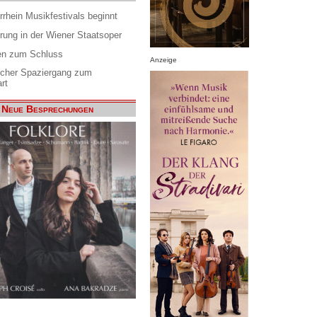
rrhein Musikfestivals beginnt
rung in der Wiener Staatsoper
en zum Schluss
Anzeige
scher Spaziergang zum
rt
Neue Besprechungen