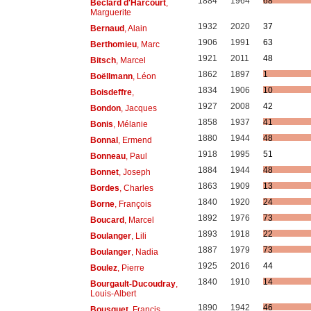
1884
1964
68
Béclard d'Harcourt
,
Marguerite
1932
2020
37
Bernaud
, Alain
1906
1991
63
Berthomieu
, Marc
1921
2011
48
Bitsch
, Marcel
1862
1897
1
Boëllmann
, Léon
1834
1906
10
Boisdeffre
,
1927
2008
42
Bondon
, Jacques
1858
1937
41
Bonis
, Mélanie
1880
1944
48
Bonnal
, Ermend
1918
1995
51
Bonneau
, Paul
1884
1944
48
Bonnet
, Joseph
1863
1909
13
Bordes
, Charles
1840
1920
24
Borne
, François
1892
1976
73
Boucard
, Marcel
1893
1918
22
Boulanger
, Lili
1887
1979
73
Boulanger
, Nadia
1925
2016
44
Boulez
, Pierre
1840
1910
14
Bourgault-Ducoudray
,
Louis-Albert
1890
1942
46
Bousquet
, Francis