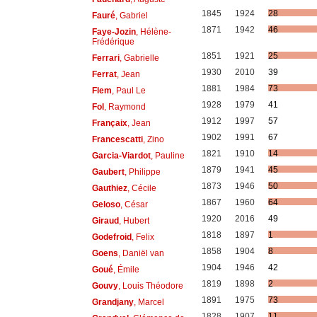
1845
1924
28
Fauré
, Gabriel
1871
1942
46
Faye-Jozin
, Hélène-
Frédérique
1851
1921
25
Ferrari
, Gabrielle
1930
2010
39
Ferrat
, Jean
1881
1984
73
Flem
, Paul Le
1928
1979
41
Fol
, Raymond
1912
1997
57
Françaix
, Jean
1902
1991
67
Francescatti
, Zino
1821
1910
14
Garcia-Viardot
, Pauline
1879
1941
45
Gaubert
, Philippe
1873
1946
50
Gauthiez
, Cécile
1867
1960
64
Geloso
, César
1920
2016
49
Giraud
, Hubert
1818
1897
1
Godefroid
, Felix
1858
1904
8
Goens
, Daniël van
1904
1946
42
Goué
, Émile
1819
1898
2
Gouvy
, Louis Théodore
1891
1975
73
Grandjany
, Marcel
1828
1907
11