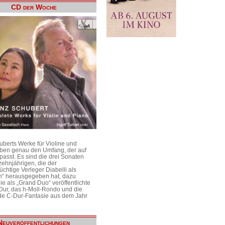
CD der Woche
uberts Werke für Violine und
aben genau den Umfang, der auf
passt. Es sind die drei Sonaten
ehnjährigen, die der
üchtige Verleger Diabelli als
n“ herausgegeben hat, dazu
e als „Grand Duo“ veröffentlichte
Dur, das h-Moll-Rondo und die
e C-Dur-Fantasie aus dem Jahr
Neuveröffentlichungen