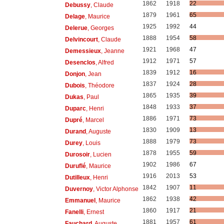
1862
1918
22
Debussy
, Claude
1879
1961
65
Delage
, Maurice
1925
1992
44
Delerue
, Georges
1888
1954
58
Delvincourt
, Claude
1921
1968
47
Demessieux
, Jeanne
1912
1971
57
Desenclos
, Alfred
1839
1912
16
Donjon
, Jean
1837
1924
28
Dubois
, Théodore
1865
1935
39
Dukas
, Paul
1848
1933
37
Duparc
, Henri
1886
1971
73
Dupré
, Marcel
1830
1909
13
Durand
, Auguste
1888
1979
73
Durey
, Louis
1878
1955
59
Durosoir
, Lucien
1902
1986
67
Duruflé
, Maurice
1916
2013
53
Dutilleux
, Henri
1842
1907
11
Duvernoy
, Victor Alphonse
1862
1938
42
Emmanuel
, Maurice
1860
1917
21
Fanelli
, Ernest
1881
1957
61
Fauchard
, Auguste