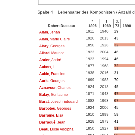
Spalte 4 = Lebensalter des Komponisten / Anzahl
*
†
J.
Robert Dussaut
1896
1969
73
1890
1911
1940
29
Alain
, Jehan
1926
2013
43
Alain
, Marie Claire
1850
1928
32
Alary
, Georges
1923
2004
46
Allard
, Maurice
1923
1994
46
Astier
, André
1877
1968
72
Aubert
, L
1938
2016
31
Aubin
, Francine
1899
1983
70
Auric
, Georges
1924
2018
45
Aznavour
, Charles
1871
1943
47
Balay
, Guillaume
1882
1963
67
Barat
, Joseph Edouard
1924
2006
45
Barboteu
, Georges
1910
1999
59
Barraine
, Elsa
1928
1973
41
Barraqué
, Jean
1850
1927
31
Beau
, Luise Adolpha