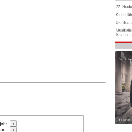
22. Niede
Kinderfüh
Die Best
Musikali
Saisonsta
jahr
ahr