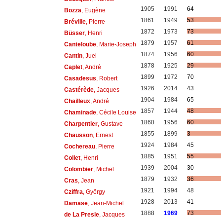
1905
1991
64
Bozza
, Eugène
1861
1949
53
Bréville
, Pierre
1872
1973
73
Büsser
, Henri
1879
1957
61
Canteloube
, Marie-Joseph
1874
1956
60
Cantin
, Juel
1878
1925
29
Caplet
, André
1899
1972
70
Casadesus
, Robert
1926
2014
43
Castérède
, Jacques
1904
1984
65
Chailleux
, André
1857
1944
48
Chaminade
, Cécile Louise
1860
1956
60
Charpentier
, Gustave
1855
1899
3
Chausson
, Ernest
1924
1984
45
Cochereau
, Pierre
1885
1951
55
Collet
, Henri
1939
2004
30
Colombier
, Michel
1879
1932
36
Cras
, Jean
1921
1994
48
Cziffra
, György
1928
2013
41
Damase
, Jean-Michel
1888
1969
73
de La Presle
, Jacques