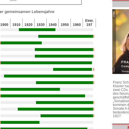
 der gemeinsamen Lebensjahre
Eintr.
1900
1910
1920
1930
1940
1950
1960
197
Franz Sch
Klavier h
zwei CDs 
des Neunz
geschäftst
„Sonatine
kommen di
Sonate A-
bedeutend
1827.