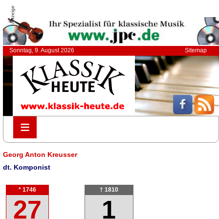
Anzeige
Sonntag, 9. August 2026
Sitemap
≡
≡
Georg Anton Kreusser
dt. Komponist
* 1746
† 1810
27
1