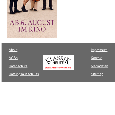
About
Impressum
AGBs
Kontakt
Datenschutz
Mediadaten
Haftungsausschluss
Sitemap