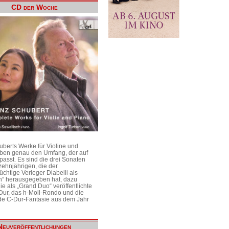
CD der Woche
uberts Werke für Violine und
aben genau den Umfang, der auf
passt. Es sind die drei Sonaten
ehnjährigen, die der
üchtige Verleger Diabelli als
n“ herausgegeben hat, dazu
e als „Grand Duo“ veröffentlichte
Dur, das h-Moll-Rondo und die
e C-Dur-Fantasie aus dem Jahr
Neuveröffentlichungen