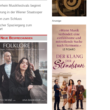
rrhein Musikfestivals beginnt
rung in der Wiener Staatsoper
en zum Schluss
Anzeige
scher Spaziergang zum
rt
Neue Besprechungen