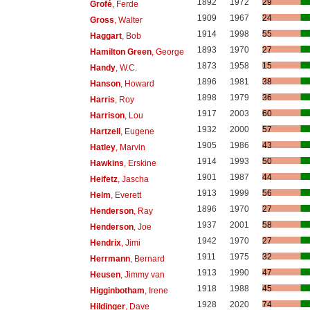
1892
1972
29
Grofé
, Ferde
1909
1967
24
Gross
, Walter
1914
1998
55
Haggart
, Bob
1893
1970
27
Hamilton Green
, George
1873
1958
15
Handy
, W.C.
1896
1981
38
Hanson
, Howard
1898
1979
36
Harris
, Roy
1917
2003
60
Harrison
, Lou
1932
2000
57
Hartzell
, Eugene
1905
1986
43
Hatley
, Marvin
1914
1993
50
Hawkins
, Erskine
1901
1987
44
Heifetz
, Jascha
1913
1999
56
Helm
, Everett
1896
1970
27
Henderson
, Ray
1937
2001
58
Henderson
, Joe
1942
1970
27
Hendrix
, Jimi
1911
1975
32
Herrmann
, Bernard
1913
1990
47
Heusen
, Jimmy van
1918
1988
45
Higginbotham
, Irene
1928
2020
74
Hildinger
, Dave