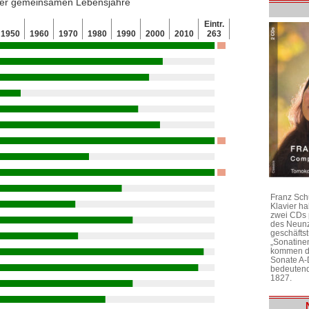
 der gemeinsamen Lebensjahre
Eintr.
1950
1960
1970
1980
1990
2000
2010
263
Franz Sch
Klavier h
zwei CDs 
des Neunz
geschäftst
„Sonatine
kommen di
Sonate A-
bedeutend
1827.