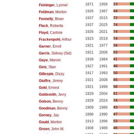
1871
1956
13
Feininger
, Lyonel
1926
1987
44
Feldman
, Morton
1937
2015
72
Fennelly
, Brian
1937
2025
74
Flack
, Roberta
1926
2021
74
Floyd
, Carlisle
1923
2019
74
Frackenpohl
, Arthur
1921
1977
34
Garner
, Erroll
1921
2006
63
Garris
, Sidney (Sid)
1939
1984
41
Gaye
, Marvin
1927
1991
48
Getz
, Stan
1917
1993
50
Gillespie
, Dizzy
1921
2008
65
Giuffre
, Jimmy
1921
1999
56
Gold
, Ernest
1929
2004
61
Goldsmith
, Jerry
1929
2024
74
Golson
, Benny
1909
1986
43
Goodman
, Benny
1896
1990
47
Gorney
, Jay
1913
1996
53
Gould
, Morton
1908
1989
46
Green
, John W.