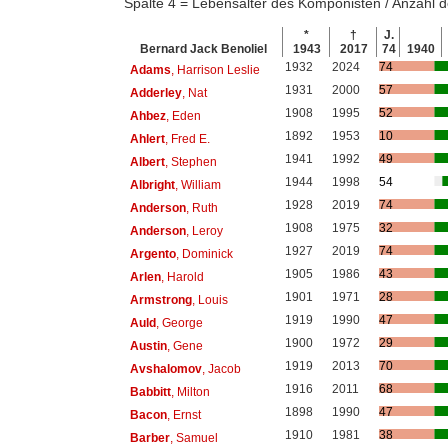
Spalte 4 = Lebensalter des Komponisten / Anzahl
*
†
J.
Bernard Jack Benoliel
1943
2017
74
1940
1932
2024
74
Adams
, Harrison Leslie
1931
2000
57
Adderley
, Nat
1908
1995
52
Ahbez
, Eden
1892
1953
10
Ahlert
, Fred E.
1941
1992
49
Albert
, Stephen
1944
1998
54
Albright
, William
1928
2019
74
Anderson
, Ruth
1908
1975
32
Anderson
, Leroy
1927
2019
74
Argento
, Dominick
1905
1986
43
Arlen
, Harold
1901
1971
28
Armstrong
, Louis
1919
1990
47
Auld
, George
1900
1972
29
Austin
, Gene
1919
2013
70
Avshalomov
, Jacob
1916
2011
68
Babbitt
, Milton
1898
1990
47
Bacon
, Ernst
1910
1981
38
Barber
, Samuel