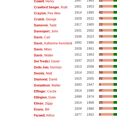
1897
1965
22
Cowell
, Henry
1901
1953
10
Crawford Seeger
, Ruth
1914
1985
42
Crayton
, Pee Wee
1929
2022
74
Crumb
, George
1917
1965
22
Dameron
, Tadd
1931
2002
59
Davenport
, John
1936
2023
74
Davis
, Carl
1892
1980
37
Davis
, Katherine Kennikott
1926
1991
48
Davis
, Miles
1912
1963
20
Davis
, Walter
1937
2023
74
Del Tredici
, David
1913
2008
65
Dello Joio
, Norman
1914
2002
59
Dennis
, Matt
1915
2005
62
Diamond
, David
1893
1947
4
Donaldson
, Walter
1914
1990
47
Effinger
, Cecile
1899
1974
31
Ellington
, Duke
1914
1968
25
Elman
, Ziggy
1929
1980
37
Evans
, Bill
1877
1952
9
Farwell
, Arthur