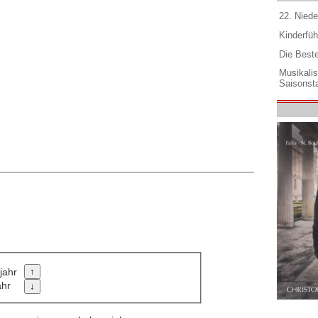
22. Niede
Kinderfüh
Die Best
Musikali
Saisonsta
jahr
ahr