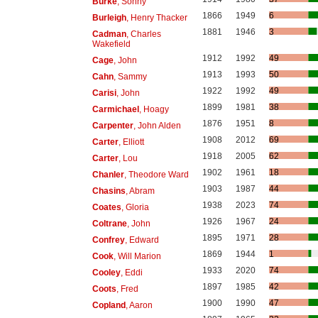
Burke
, Sonny
1866
1949
6
Burleigh
, Henry Thacker
1881
1946
3
Cadman
, Charles
Wakefield
1912
1992
49
Cage
, John
1913
1993
50
Cahn
, Sammy
1922
1992
49
Carisi
, John
1899
1981
38
Carmichael
, Hoagy
1876
1951
8
Carpenter
, John Alden
1908
2012
69
Carter
, Elliott
1918
2005
62
Carter
, Lou
1902
1961
18
Chanler
, Theodore Ward
1903
1987
44
Chasins
, Abram
1938
2023
74
Coates
, Gloria
1926
1967
24
Coltrane
, John
1895
1971
28
Confrey
, Edward
1869
1944
1
Cook
, Will Marion
1933
2020
74
Cooley
, Eddi
1897
1985
42
Coots
, Fred
1900
1990
47
Copland
, Aaron