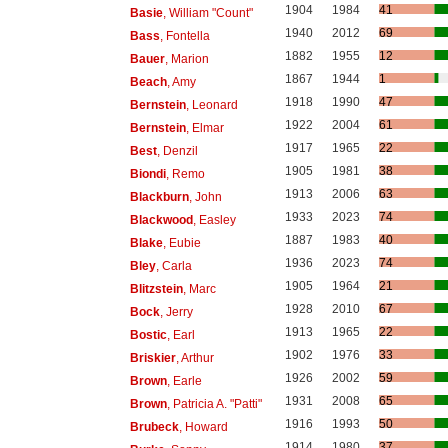
1904
1984
41
Basie
, William "Count"
1940
2012
69
Bass
, Fontella
1882
1955
12
Bauer
, Marion
1867
1944
1
Beach
, Amy
1918
1990
47
Bernstein
, Leonard
1922
2004
61
Bernstein
, Elmar
1917
1965
22
Best
, Denzil
1905
1981
38
Biondi
, Remo
1913
2006
63
Blackburn
, John
1933
2023
74
Blackwood
, Easley
1887
1983
40
Blake
, Eubie
1936
2023
74
Bley
, Carla
1905
1964
21
Blitzstein
, Marc
1928
2010
67
Bock
, Jerry
1913
1965
22
Bostic
, Earl
1902
1976
33
Briskier
, Arthur
1926
2002
59
Brown
, Earle
1931
2008
65
Brown
, Patricia A. "Patti"
1916
1993
50
Brubeck
, Howard
1914
1980
37