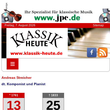
Anzeige
Freitag, 7. August 2026
Sitemap
≡
≡
Andreas Streicher
dt. Komponist und Pianist
* 1761
† 1833
13
25