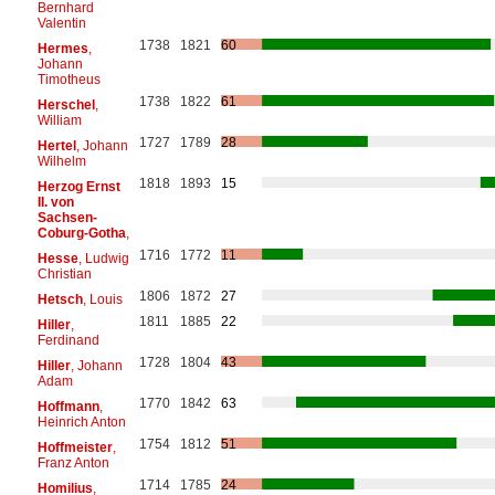
Bernhard
Valentin
1738
1821
60
Hermes
,
Johann
Timotheus
1738
1822
61
Herschel
,
William
1727
1789
28
Hertel
, Johann
Wilhelm
1818
1893
15
Herzog Ernst
II. von
Sachsen-
Coburg-Gotha
,
1716
1772
11
Hesse
, Ludwig
Christian
1806
1872
27
Hetsch
, Louis
1811
1885
22
Hiller
,
Ferdinand
1728
1804
43
Hiller
, Johann
Adam
1770
1842
63
Hoffmann
,
Heinrich Anton
1754
1812
51
Hoffmeister
,
Franz Anton
1714
1785
24
Homilius
,