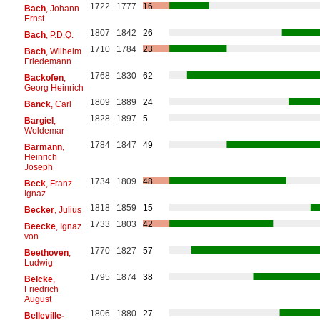
1722
1777
16
Bach
, Johann
Ernst
1807
1842
26
Bach
, P.D.Q.
1710
1784
23
Bach
, Wilhelm
Friedemann
1768
1830
62
Backofen
,
Georg Heinrich
1809
1889
24
Banck
, Carl
1828
1897
5
Bargiel
,
Woldemar
1784
1847
49
Bärmann
,
Heinrich
Joseph
1734
1809
48
Beck
, Franz
Ignaz
1818
1859
15
Becker
, Julius
1733
1803
42
Beecke
, Ignaz
von
1770
1827
57
Beethoven
,
Ludwig
1795
1874
38
Belcke
,
Friedrich
August
1806
1880
27
Belleville-