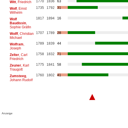
1770
1836
63
Witt
, Friedrich
1735
1792
31
Wolf
, Ernst
Wilhelm
1817
1894
16
Wolf
Baudissin
,
Sophie Gräfin
1707
1789
28
Wolff
, Christian
Michael
1789
1839
44
Wolfram
,
Joseph
1758
1832
71
Zelter
, Carl
Friedrich
1775
1841
58
Zeuner
, Karl
Traugott
1760
1802
41
Zumsteeg
,
Johann Rudolf
▲
Anzeige