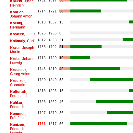
1752
1817
56
Knecht
, Justin
Heinrich
1714
1791
30
Kobrich
,
Johann Anton
1818
1857
15
Koenig
,
Hermann
1825
1905
8
Kosleck
, Julius
1812
1893
21
Koßmaly
, Carl
1756
1792
31
Kraus
, Joseph
Martin
1713
1780
19
Krebs
, Johann
Ludwig
1746
1810
49
Kreusser
,
Georg Anton
1780
1849
53
Kreutzer
,
Conradin
1818
1896
15
Kufferath
,
Ferdinand
1786
1832
46
Kuhlau
,
Friedrich
1797
1879
36
Kummer
,
Frédéric
1761
1817
56
Kuntzen
,
Friedrich
Ludwig