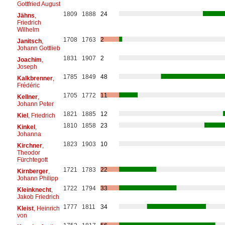
Gottfried August
1809
1888
24
Jähns
,
Friedrich
Wilhelm
1708
1763
2
Janitsch
,
Johann Gottlieb
1831
1907
2
Joachim
,
Joseph
1785
1849
48
Kalkbrenner
,
Frédéric
1705
1772
11
Kellner
,
Johann Peter
1821
1885
12
Kiel
, Friedrich
1810
1858
23
Kinkel
,
Johanna
1823
1903
10
Kirchner
,
Theodor
Fürchtegott
1721
1783
22
Kirnberger
,
Johann Philipp
1722
1794
33
Kleinknecht
,
Jakob Friedrich
1777
1811
34
Kleist
, Heinrich
von