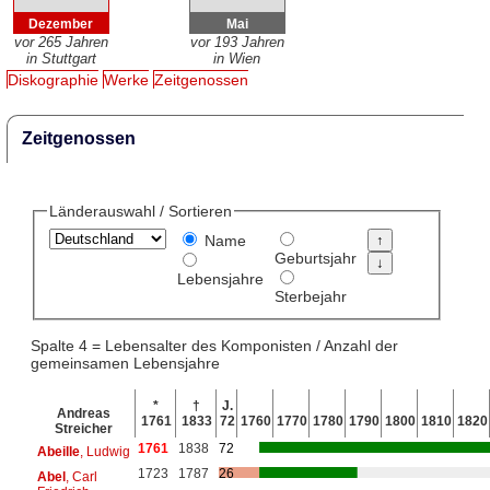
Dezember
Mai
vor 265 Jahren
vor 193 Jahren
in Stuttgart
in Wien
Diskographie
Werke
Zeitgenossen
Zeitgenossen
Länderauswahl / Sortieren
Name
Geburtsjahr
Lebensjahre
Sterbejahr
Spalte 4 = Lebensalter des Komponisten / Anzahl der
gemeinsamen Lebensjahre
*
†
J.
Andreas
1761
1833
72
1760
1770
1780
1790
1800
1810
1820
Streicher
1761
1838
72
Abeille
, Ludwig
1723
1787
26
Abel
, Carl