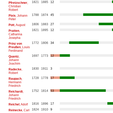
1821
1885
12
Pfretzschner
,
Christian
Robert
1788
1874
45
Pixis
, Johann
Peter
1806
1883
27
Pott
, August
1821
1895
12
Pratten
,
Catharina
Josepha
1772
1806
34
Prinz von
Preußen
, Louis
Ferdinand
1697
1773
12
Quantz
,
Johann
Joachim
1830
1911
3
Radecke
,
Robert
1728
1778
17
Raupach
,
Hermann
Friedrich
1752
1814
53
Reichardt
,
Johann
Friedrich
1816
1896
17
Reichel
, Adolf
1824
1910
9
Reinecke
, Carl