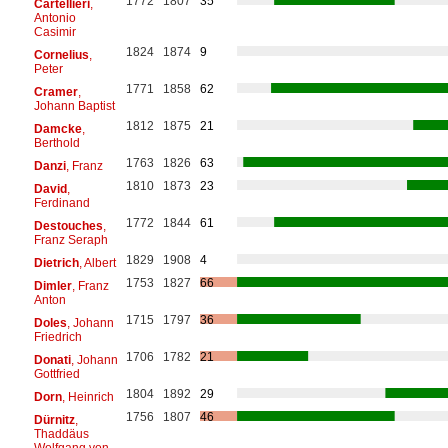
1772
1807
35
Cartellieri
,
Antonio
Casimir
1824
1874
9
Cornelius
,
Peter
1771
1858
62
Cramer
,
Johann Baptist
1812
1875
21
Damcke
,
Berthold
1763
1826
63
Danzi
, Franz
1810
1873
23
David
,
Ferdinand
1772
1844
61
Destouches
,
Franz Seraph
1829
1908
4
Dietrich
, Albert
1753
1827
66
Dimler
, Franz
Anton
1715
1797
36
Doles
, Johann
Friedrich
1706
1782
21
Donati
, Johann
Gottfried
1804
1892
29
Dorn
, Heinrich
1756
1807
46
Dürnitz
,
Thaddäus
Wolfgang von