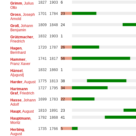
1827
1903
6
Grimm
, Julius
Otto
1701
1784
23
Gross
, Joseph
Arnold
1809
1848
24
Groß
, Johann
Benjamin
1832
1903
1
Grützmacher
,
Friedrich
1720
1787
26
Hagen
,
Bernhard
1741
1817
56
Hammer
,
Franz Xaver
1832
1860
1
Hänsel
,
A[ugust]
1775
1813
38
Harder
, August
1727
1795
34
Hartmann
Graf
, Friedrich
1699
1783
22
Hasse
, Johann
Adolf
1810
1891
23
Haupt
, August
1792
1868
41
Hauptmann
,
Moritz
1735
1766
5
Herbing
,
August