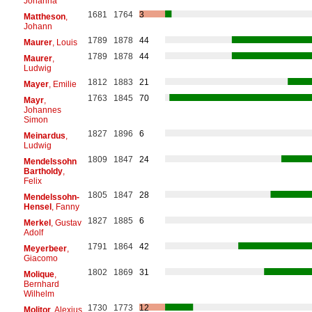
Johanna
1681
1764
3
Mattheson
,
Johann
1789
1878
44
Maurer
, Louis
1789
1878
44
Maurer
,
Ludwig
1812
1883
21
Mayer
, Emilie
1763
1845
70
Mayr
,
Johannes
Simon
1827
1896
6
Meinardus
,
Ludwig
1809
1847
24
Mendelssohn
Bartholdy
,
Felix
1805
1847
28
Mendelssohn-
Hensel
, Fanny
1827
1885
6
Merkel
, Gustav
Adolf
1791
1864
42
Meyerbeer
,
Giacomo
1802
1869
31
Molique
,
Bernhard
Wilhelm
1730
1773
12
Molitor
, Alexius