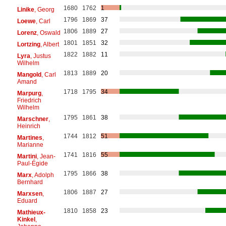
1680
1762
1
Linike
, Georg
1796
1869
37
Loewe
, Carl
1806
1889
27
Lorenz
, Oswald
1801
1851
32
Lortzing
, Albert
1822
1882
11
Lyra
, Justus
Wilhelm
1813
1889
20
Mangold
, Carl
Amand
1718
1795
34
Marpurg
,
Friedrich
Wilhelm
1795
1861
38
Marschner
,
Heinrich
1744
1812
51
Martines
,
Marianne
1741
1816
55
Martini
, Jean-
Paul-Égide
1795
1866
38
Marx
, Adolph
Bernhard
1806
1887
27
Marxsen
,
Eduard
1810
1858
23
Mathieux-
Kinkel
,