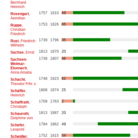
Bernhard
Heinrich
1757
1810
49
Rosengart
,
Aemilian
1753
1826
65
Ruppe
,
Christian
Friedrich
1739
1796
35
Rust
, Friedrich
Wilhelm
1813
1870
20
Sachse
, Ernst
1739
1807
46
Sachsen-
Weimar-
Eisenach
,
Anna Amalia
1748
1823
62
Schacht
,
Theodor Frhr. v.
1808
1874
25
Schäffer
,
Heinrich
1709
1763
2
Schaffrath
,
Christoph
1813
1887
20
Schauroth
,
Delphine von
1784
1862
49
Schefer
,
Leopold
1752
1815
54
Scheidler
,