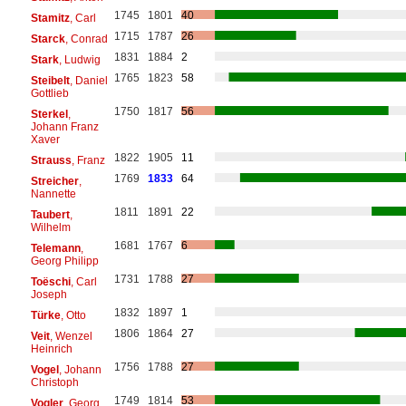
1745
1801
40
Stamitz
, Carl
1715
1787
26
Starck
, Conrad
1831
1884
2
Stark
, Ludwig
1765
1823
58
Steibelt
, Daniel
Gottlieb
1750
1817
56
Sterkel
,
Johann Franz
Xaver
1822
1905
11
Strauss
, Franz
1769
1833
64
Streicher
,
Nannette
1811
1891
22
Taubert
,
Wilhelm
1681
1767
6
Telemann
,
Georg Philipp
1731
1788
27
Toëschi
, Carl
Joseph
1832
1897
1
Türke
, Otto
1806
1864
27
Veit
, Wenzel
Heinrich
1756
1788
27
Vogel
, Johann
Christoph
1749
1814
53
Vogler
, Georg