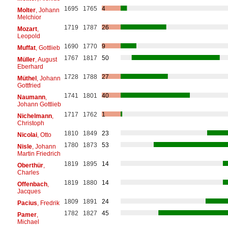
1695
1765
4
Molter
, Johann
Melchior
1719
1787
26
Mozart
,
Leopold
1690
1770
9
Muffat
, Gottlieb
1767
1817
50
Müller
, August
Eberhard
1728
1788
27
Müthel
, Johann
Gottfried
1741
1801
40
Naumann
,
Johann Gottlieb
1717
1762
1
Nichelmann
,
Christoph
1810
1849
23
Nicolai
, Otto
1780
1873
53
Nisle
, Johann
Martin Friedrich
1819
1895
14
Oberthür
,
Charles
1819
1880
14
Offenbach
,
Jacques
1809
1891
24
Pacius
, Fredrik
1782
1827
45
Pamer
,
Michael