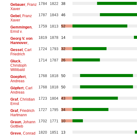
1784
1822
38
Gebauer
, Franz
Xaver
1787
1843
46
Gebel
, Franz
Xaver
1759
1813
52
Gemmingen
,
Ernst v.
1819
1878
14
Georg V. von
Hannover
,
1724
1793
32
Gessel
, Carl
Friedrich
1714
1787
26
Gluck
,
Christoph
Willibald
1768
1818
50
Goepfert
,
Andreas
1768
1818
50
Göpfert
, Carl
Andreas
1723
1804
43
Graf
, Christian
Ernst
1727
1795
34
Graf
, Friedrich
Hartmann
1702
1771
10
Graun
, Johann
Gottlieb
1820
1851
13
Greve
, Conrad