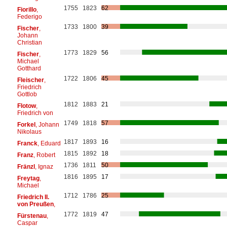
1755
1823
62
Fiorillo
,
Federigo
1733
1800
39
Fischer
,
Johann
Christian
1773
1829
56
Fischer
,
Michael
Gotthard
1722
1806
45
Fleischer
,
Friedrich
Gottlob
1812
1883
21
Flotow
,
Friedrich von
1749
1818
57
Forkel
, Johann
Nikolaus
1817
1893
16
Franck
, Eduard
1815
1892
18
Franz
, Robert
1736
1811
50
Fränzl
, Ignaz
1816
1895
17
Freytag
,
Michael
1712
1786
25
Friedrich II.
von Preußen
,
1772
1819
47
Fürstenau
,
Caspar