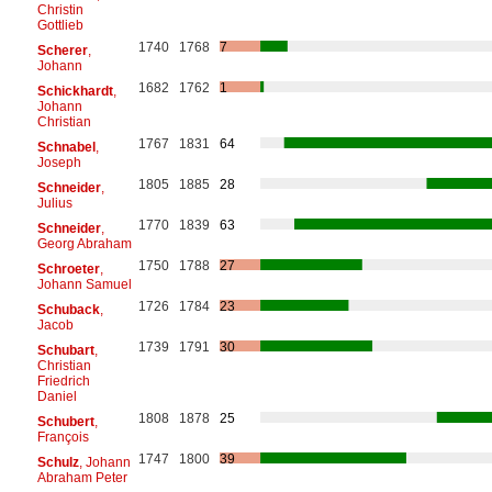
Christin
Gottlieb
1740
1768
7
Scherer
,
Johann
1682
1762
1
Schickhardt
,
Johann
Christian
1767
1831
64
Schnabel
,
Joseph
1805
1885
28
Schneider
,
Julius
1770
1839
63
Schneider
,
Georg Abraham
1750
1788
27
Schroeter
,
Johann Samuel
1726
1784
23
Schuback
,
Jacob
1739
1791
30
Schubart
,
Christian
Friedrich
Daniel
1808
1878
25
Schubert
,
François
1747
1800
39
Schulz
, Johann
Abraham Peter