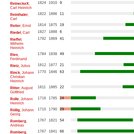
1824
1910
9
ReineckeX
,
Carl Heinrich
1822
1896
11
Reinthaler
,
Carl
1814
1875
19
Reiter
, Ernst
1827
1888
6
Riedel
, Carl
1792
1869
41
Rieffel
,
Wilhelm
Heinrich
1784
1838
49
Ries
,
Ferdinand
1812
1877
21
Rietz
, Julius
1770
1846
63
Rinck
, Johann
Christian
Heinrich
1811
1885
22
Ritter
, August
Gottfried
1716
1785
24
Rolle
, Johann
Heinrich
1710
1790
29
Röllig
, Johann
Georg
1767
1821
54
Romberg
,
Andreas
1767
1841
66
Romberg
,