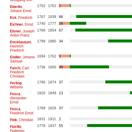
1702
1762
1
Eberlin
,
Johann Ernst
1767
1838
66
Eck
, Friedrich
1740
1777
16
Eichner
, Ernst
1766
1854
67
Elsner
, Joseph
Anton Franz
1799
1885
34
Enckhausen
,
Heinrich
Friedrich
1694
1762
1
Endler
, Johann
Samuel
1736
1800
39
Fasch
, Carl
Friedrich
Christian
1796
1874
37
Ferling
,
Wilhelm
1820
1849
13
Fesca
,
Alexander
Ernst
1789
1826
37
Fesca
,
Friedrich Ernst
1831
1911
2
Fink
, Christian
1778
1837
55
Fiorillo
,
Federigo