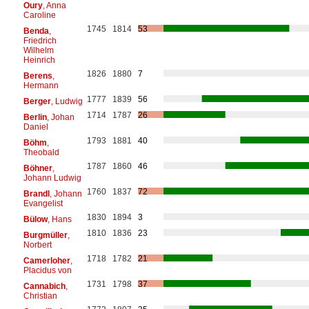
Oury
, Anna
Caroline
1745
1814
53
Benda
,
Friedrich
Wilhelm
Heinrich
1826
1880
7
Berens
,
Hermann
1777
1839
56
Berger
, Ludwig
1714
1787
26
Berlin
, Johan
Daniel
1793
1881
40
Böhm
,
Theobald
1787
1860
46
Böhner
,
Johann Ludwig
1760
1837
72
Brandl
, Johann
Evangelist
1830
1894
3
Bülow
, Hans
1810
1836
23
Burgmüller
,
Norbert
1718
1782
21
Camerloher
,
Placidus von
1731
1798
37
Cannabich
,
Christian