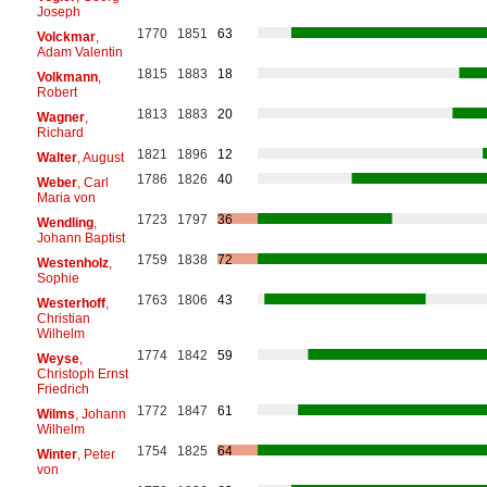
Joseph
1770
1851
63
Volckmar
,
Adam Valentin
1815
1883
18
Volkmann
,
Robert
1813
1883
20
Wagner
,
Richard
1821
1896
12
Walter
, August
1786
1826
40
Weber
, Carl
Maria von
1723
1797
36
Wendling
,
Johann Baptist
1759
1838
72
Westenholz
,
Sophie
1763
1806
43
Westerhoff
,
Christian
Wilhelm
1774
1842
59
Weyse
,
Christoph Ernst
Friedrich
1772
1847
61
Wilms
, Johann
Wilhelm
1754
1825
64
Winter
, Peter
von