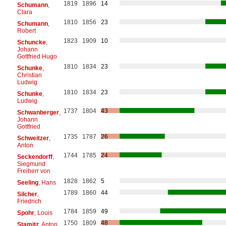
1819
1896
14
Schumann
,
Clara
1810
1856
23
Schumann
,
Robert
1823
1909
10
Schuncke
,
Johann
Gottfried Hugo
1810
1834
23
Schunke
,
Christian
Ludwig
1810
1834
23
Schunke
,
Ludwig
1737
1804
43
Schwanberger
,
Johann
Gottfried
1735
1787
26
Schweitzer
,
Anton
1744
1785
24
Seckendorff
,
Siegmund
Freiherr von
1828
1862
5
Seeling
, Hans
1789
1860
44
Silcher
,
Friedrich
1784
1859
49
Spohr
, Louis
1750
1809
48
Stamitz
, Anton