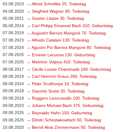
03.08.2023
→ Alfred Schnittke 25. Todestag
04.08.2020
→ Siegfried Wagner 90. Todestag
05.08.2021
→ Gaston Litaize 30. Todestag
06.08.2014
→ Carl Philipp Emanuel Bach 310. Geburtstag
07.08.2019
→ Augustín Barrios Mangoré 75. Todestag
07.08.2023
→ Alfredo Catalani 130. Todestag
07.08.2024
→ Agustín Pío Barrios Mangoré 80. Todestag
07.08.2025
→ Ernesto Lecuona 130. Geburtstag
07.08.2025
→ Melchior Vulpius 410. Todestag
08.08.2017
→ Cécile Louise Chaminade 160. Geburtstag
08.08.2019
→ Carl Heinrich Graun 260. Todestag
08.08.2024
→ Peter Sculthorpe 10. Todestag
09.08.2018
→ Giacinto Scelsi 30. Todestag
09.08.2019
→ Ruggero Leoncavallo 100. Todestag
09.08.2023
→ Johann Michael Bach 375. Geburtstag
09.08.2025
→ Reynaldo Hahn 150. Geburtstag
09.08.2025
→ Dimitri Schostakowitsch 50. Todestag
10.08.2020
→ Bernd-Alois Zimmermann 50. Todestag