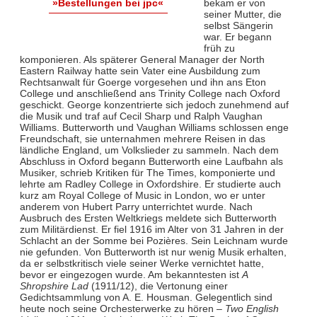
bekam er von
»Bestellungen bei jpc«
seiner Mutter, die
selbst Sängerin
war. Er begann
früh zu
komponieren. Als späterer General Manager der North
Eastern Railway hatte sein Vater eine Ausbildung zum
Rechtsanwalt für Goerge vorgesehen und ihn ans Eton
College und anschließend ans Trinity College nach Oxford
geschickt. George konzentrierte sich jedoch zunehmend auf
die Musik und traf auf Cecil Sharp und Ralph Vaughan
Williams. Butterworth und Vaughan Williams schlossen enge
Freundschaft, sie unternahmen mehrere Reisen in das
ländliche England, um Volkslieder zu sammeln. Nach dem
Abschluss in Oxford begann Butterworth eine Laufbahn als
Musiker, schrieb Kritiken für The Times, komponierte und
lehrte am Radley College in Oxfordshire. Er studierte auch
kurz am Royal College of Music in London, wo er unter
anderem von Hubert Parry unterrichtet wurde. Nach
Ausbruch des Ersten Weltkriegs meldete sich Butterworth
zum Militärdienst. Er fiel 1916 im Alter von 31 Jahren in der
Schlacht an der Somme bei Pozières. Sein Leichnam wurde
nie gefunden. Von Butterworth ist nur wenig Musik erhalten,
da er selbstkritisch viele seiner Werke vernichtet hatte,
bevor er eingezogen wurde. Am bekanntesten ist
A
Shropshire Lad
(1911/12), die Vertonung einer
Gedichtsammlung von A. E. Housman. Gelegentlich sind
heute noch seine Orchesterwerke zu hören –
Two English