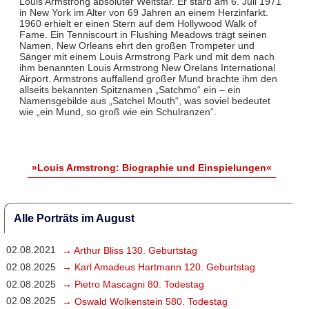
Louis Armstrong absoluter Weltstar. Er starb am 6. Juli 1971
in New York im Alter von 69 Jahren an einem Herzinfarkt.
1960 erhielt er einen Stern auf dem Hollywood Walk of
Fame. Ein Tenniscourt in Flushing Meadows trägt seinen
Namen, New Orleans ehrt den großen Trompeter und
Sänger mit einem Louis Armstrong Park und mit dem nach
ihm benannten Louis Armstrong New Orelans International
Airport. Armstrons auffallend großer Mund brachte ihm den
allseits bekannten Spitznamen „Satchmo“ ein – ein
Namensgebilde aus „Satchel Mouth“, was soviel bedeutet
wie „ein Mund, so groß wie ein Schulranzen“.
»Louis Armstrong: Biographie und Einspielungen«
Alle Porträts im August
02.08.2021
→ Arthur Bliss 130. Geburtstag
02.08.2025
→ Karl Amadeus Hartmann 120. Geburtstag
02.08.2025
→ Pietro Mascagni 80. Todestag
02.08.2025
→ Oswald Wolkenstein 580. Todestag