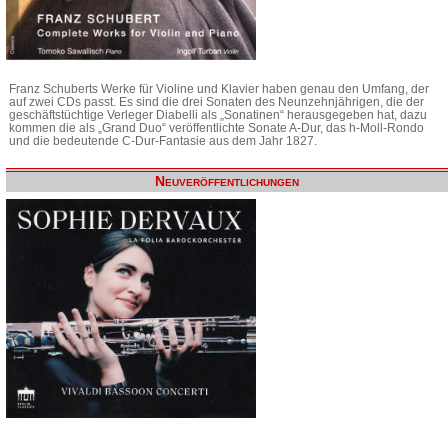
Franz Schuberts Werke für Violine und Klavier haben genau den Umfang, der
auf zwei CDs passt. Es sind die drei Sonaten des Neunzehnjährigen, die der
geschäftstüchtige Verleger Diabelli als „Sonatinen“ herausgegeben hat, dazu
kommen die als „Grand Duo“ veröffentlichte Sonate A-Dur, das h-Moll-Rondo
und die bedeutende C-Dur-Fantasie aus dem Jahr 1827.
Neuveröffentlichungen