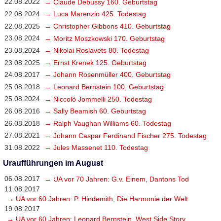
22.08.2022
→ Claude Debussy 160. Geburtstag
22.08.2024
→ Luca Marenzio 425. Todestag
22.08.2025
→ Christopher Gibbons 410. Geburtstag
23.08.2024
→ Moritz Moszkowski 170. Geburtstag
23.08.2024
→ Nikolai Roslavets 80. Todestag
23.08.2025
→ Ernst Krenek 125. Geburtstag
24.08.2017
→ Johann Rosenmüller 400. Geburtstag
25.08.2018
→ Leonard Bernstein 100. Geburtstag
25.08.2024
→ Niccolò Jommelli 250. Todestag
26.08.2016
→ Sally Beamish 60. Geburtstag
26.08.2018
→ Ralph Vaughan Williams 60. Todestag
27.08.2021
→ Johann Caspar Ferdinand Fischer 275. Todestag
31.08.2022
→ Jules Massenet 110. Todestag
Uraufführungen im August
06.08.2017
→ UA vor 70 Jahren: G.v. Einem, Dantons Tod
11.08.2017
→ UA vor 60 Jahren: P. Hindemith, Die Harmonie der Welt
19.08.2017
→ UA vor 60 Jahren: Leonard Bernstein, West Side Story