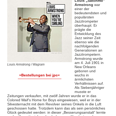
Louis „Satchmo“
Armstrong
war
einer der
bedeutendsten und
populärsten
Jazztrompeter
überhaupt. Er
prägte die
Entwicklung des
Jazz seiner Zeit
ebenso wie die
nachfolgenden
Generationen an
Jazztrompetern.
Armstrong wurde
am 4. Juli 1901 in
Louis Armstrong / Wagram
New Orleans
geboren und
wuchs in
»Bestellungen bei jpc«
ärmlichsten
Verhältnissen auf.
Als Siebenjähriger
musste er
Zeitungen verkaufen, mit zwölf Jahren wurde er in das
Colored Waif's Home for Boys eingewiesen, weil er in der
Silvesternacht mit dem Revolver seines Onkels in die Luft
geschossen hatte. Trotzdem kann das als sein persönliches
Glück gedeutet werden: in dieser „Besserungsanstalt“ lernte