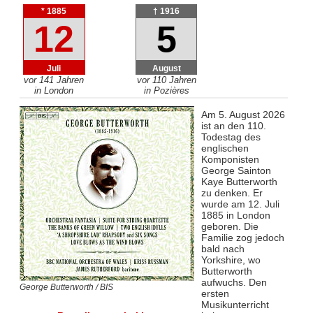
* 1885
† 1916
12
5
Juli
August
vor 141 Jahren
vor 110 Jahren
in London
in Pozières
Am 5. August 2026
ist an den 110.
Todestag des
englischen
Komponisten
George Sainton
Kaye Butterworth
zu denken. Er
wurde am 12. Juli
1885 in London
geboren. Die
Familie zog jedoch
bald nach
Yorkshire, wo
Butterworth
aufwuchs. Den
George Butterworth / BIS
ersten
Musikunterricht