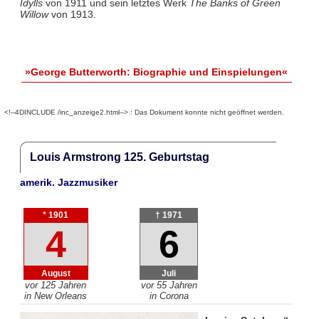
Idylls
von 1911 und sein letztes Werk
The Banks of Green
Willow
von 1913.
»George Butterworth: Biographie und Einspielungen«
<!--4DINCLUDE /inc_anzeige2.html--> : Das Dokument konnte nicht geöffnet werden.
Louis Armstrong 125. Geburtstag
amerik. Jazzmusiker
* 1901
† 1971
4
6
August
Juli
vor 125 Jahren
vor 55 Jahren
in New Orleans
in Corona