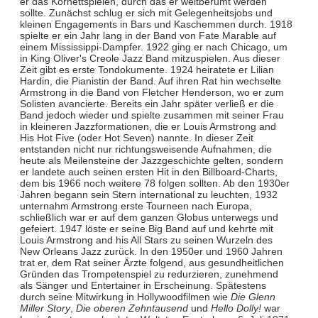
er das Kornettspielen, durch das er weltberümt werden
sollte. Zunächst schlug er sich mit Gelegenheitsjobs und
kleinen Engagements in Bars und Kaschemmen durch. 1918
spielte er ein Jahr lang in der Band von Fate Marable auf
einem Mississippi-Dampfer. 1922 ging er nach Chicago, um
in King Oliver's Creole Jazz Band mitzuspielen. Aus dieser
Zeit gibt es erste Tondokumente. 1924 heiratete er Lilian
Hardin, die Pianistin der Band. Auf ihren Rat hin wechselte
Armstrong in die Band von Fletcher Henderson, wo er zum
Solisten avancierte. Bereits ein Jahr später verließ er die
Band jedoch wieder und spielte zusammen mit seiner Frau
in kleineren Jazzformationen, die er Louis Armstrong and
His Hot Five (oder Hot Seven) nannte. In dieser Zeit
entstanden nicht nur richtungsweisende Aufnahmen, die
heute als Meilensteine der Jazzgeschichte gelten, sondern
er landete auch seinen ersten Hit in den Billboard-Charts,
dem bis 1966 noch weitere 78 folgen sollten. Ab den 1930er
Jahren begann sein Stern international zu leuchten, 1932
unternahm Armstrong erste Tourneen nach Europa,
schließlich war er auf dem ganzen Globus unterwegs und
gefeiert. 1947 löste er seine Big Band auf und kehrte mit
Louis Armstrong and his All Stars zu seinen Wurzeln des
New Orleans Jazz zurück. In den 1950er und 1960 Jahren
trat er, dem Rat seiner Ärzte folgend, aus gesundheitlichen
Gründen das Trompetenspiel zu redurzieren, zunehmend
als Sänger und Entertainer in Erscheinung. Spätestens
durch seine Mitwirkung in Hollywoodfilmen wie
Die Glenn
Miller Story
,
Die oberen Zehntausend
und
Hello Dolly!
war