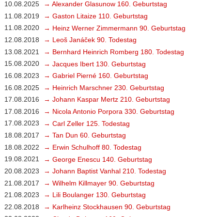
10.08.2025
→ Alexander Glasunow 160. Geburtstag
11.08.2019
→ Gaston Litaize 110. Geburtstag
11.08.2020
→ Heinz Werner Zimmermann 90. Geburtstag
12.08.2018
→ Leoš Janáček 90. Todestag
13.08.2021
→ Bernhard Heinrich Romberg 180. Todestag
15.08.2020
→ Jacques Ibert 130. Geburtstag
16.08.2023
→ Gabriel Pierné 160. Geburtstag
16.08.2025
→ Heinrich Marschner 230. Geburtstag
17.08.2016
→ Johann Kaspar Mertz 210. Geburtstag
17.08.2016
→ Nicola Antonio Porpora 330. Geburtstag
17.08.2023
→ Carl Zeller 125. Todestag
18.08.2017
→ Tan Dun 60. Geburtstag
18.08.2022
→ Erwin Schulhoff 80. Todestag
19.08.2021
→ George Enescu 140. Geburtstag
20.08.2023
→ Johann Baptist Vanhal 210. Todestag
21.08.2017
→ Wilhelm Killmayer 90. Geburtstag
21.08.2023
→ Lili Boulanger 130. Geburtstag
22.08.2018
→ Karlheinz Stockhausen 90. Geburtstag