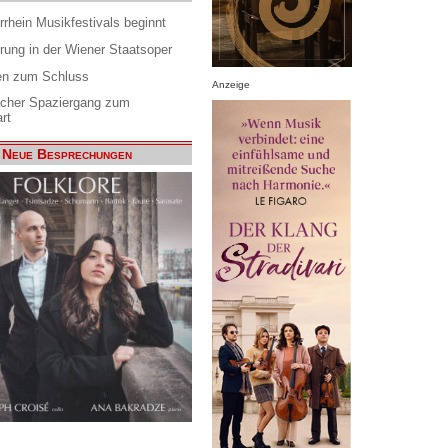
rrhein Musikfestivals beginnt
rung in der Wiener Staatsoper
en zum Schluss
Anzeige
scher Spaziergang zum
rt
Neue Besprechungen