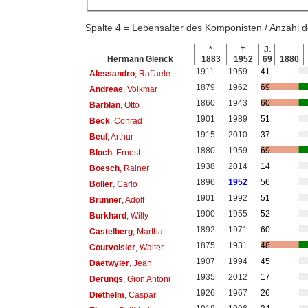
Spalte 4 = Lebensalter des Komponisten / Anzahl
*
†
J.
Hermann Glenck
1883
1952
69
1880
1911
1959
41
Alessandro
, Raffaele
1879
1962
69
Andreae
, Volkmar
1860
1943
60
Barblan
, Otto
1901
1989
51
Beck
, Conrad
1915
2010
37
Beul
, Arthur
1880
1959
69
Bloch
, Ernest
1938
2014
14
Boesch
, Rainer
1896
1952
56
Boller
, Carlo
1901
1992
51
Brunner
, Adolf
1900
1955
52
Burkhard
, Willy
1892
1971
60
Castelberg
, Martha
1875
1931
48
Courvoisier
, Walter
1907
1994
45
Daetwyler
, Jean
1935
2012
17
Derungs
, Gion Antoni
1926
1967
26
Diethelm
, Caspar