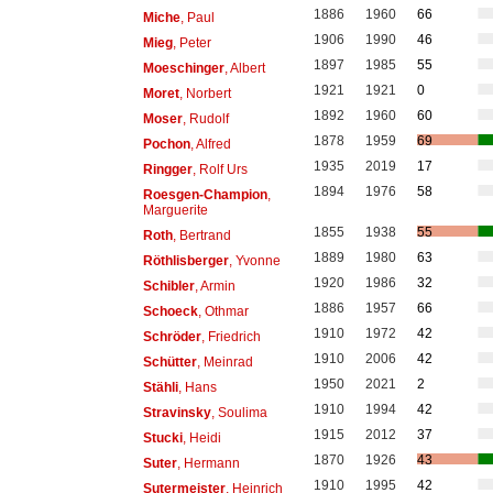
1886
1960
66
Miche
, Paul
1906
1990
46
Mieg
, Peter
1897
1985
55
Moeschinger
, Albert
1921
1921
0
Moret
, Norbert
1892
1960
60
Moser
, Rudolf
1878
1959
69
Pochon
, Alfred
1935
2019
17
Ringger
, Rolf Urs
1894
1976
58
Roesgen-Champion
,
Marguerite
1855
1938
55
Roth
, Bertrand
1889
1980
63
Röthlisberger
, Yvonne
1920
1986
32
Schibler
, Armin
1886
1957
66
Schoeck
, Othmar
1910
1972
42
Schröder
, Friedrich
1910
2006
42
Schütter
, Meinrad
1950
2021
2
Stähli
, Hans
1910
1994
42
Stravinsky
, Soulima
1915
2012
37
Stucki
, Heidi
1870
1926
43
Suter
, Hermann
1910
1995
42
Sutermeister
, Heinrich