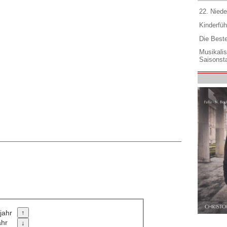
22. Niede
Kinderfüh
Die Best
Musikali
Saisonsta
jahr
ahr