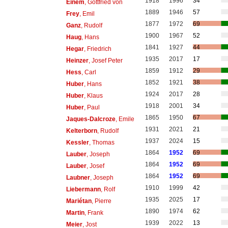
1918
1996
34
Einem
, Gottfried von
1889
1946
57
Frey
, Emil
1877
1972
69
Ganz
, Rudolf
1900
1967
52
Haug
, Hans
1841
1927
44
Hegar
, Friedrich
1935
2017
17
Heinzer
, Josef Peter
1859
1912
29
Hess
, Carl
1852
1921
38
Huber
, Hans
1924
2017
28
Huber
, Klaus
1918
2001
34
Huber
, Paul
1865
1950
67
Jaques-Dalcroze
, Emile
1931
2021
21
Kelterborn
, Rudolf
1937
2024
15
Kessler
, Thomas
1864
1952
69
Lauber
, Joseph
1864
1952
69
Lauber
, Josef
1864
1952
69
Laubner
, Joseph
1910
1999
42
Liebermann
, Rolf
1935
2025
17
Mariétan
, Pierre
1890
1974
62
Martin
, Frank
1939
2022
13
Meier
, Jost