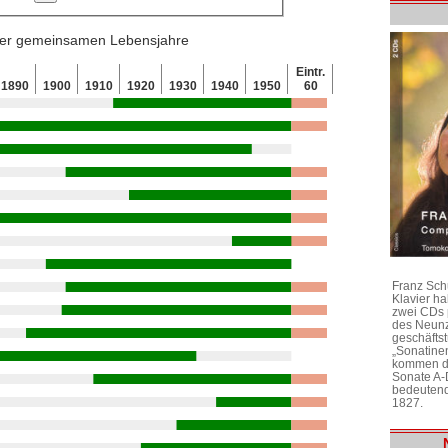
 der gemeinsamen Lebensjahre
Eintr.
1890
1900
1910
1920
1930
1940
1950
60
Franz Sch
Klavier h
zwei CDs 
des Neunz
geschäftst
„Sonatine
kommen di
Sonate A-
bedeutend
1827.