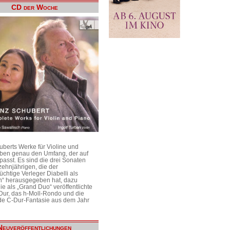
CD der Woche
uberts Werke für Violine und
aben genau den Umfang, der auf
passt. Es sind die drei Sonaten
ehnjährigen, die der
üchtige Verleger Diabelli als
n“ herausgegeben hat, dazu
e als „Grand Duo“ veröffentlichte
Dur, das h-Moll-Rondo und die
e C-Dur-Fantasie aus dem Jahr
Neuveröffentlichungen