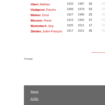
1920
1987
32
Vibert
, Mathieu
1899
1978
53
Vladigerov
, Pancho
1927
1990
25
Widmer
, Ernst
1915
1992
37
Wissmer
, Pierre
1935
2021
17
Wyttenbach
, Jürg
1917
2021
35
Zbinden
, Julien-François
Anzeige
About
AGBs