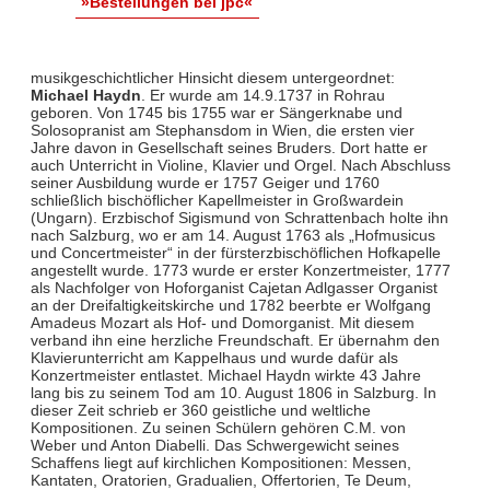
»Bestellungen bei jpc«
musikgeschichtlicher Hinsicht diesem untergeordnet:
Michael Haydn
. Er wurde am 14.9.1737 in Rohrau
geboren. Von 1745 bis 1755 war er Sängerknabe und
Solosopranist am Stephansdom in Wien, die ersten vier
Jahre davon in Gesellschaft seines Bruders. Dort hatte er
auch Unterricht in Violine, Klavier und Orgel. Nach Abschluss
seiner Ausbildung wurde er 1757 Geiger und 1760
schließlich bischöflicher Kapellmeister in Großwardein
(Ungarn). Erzbischof Sigismund von Schrattenbach holte ihn
nach Salzburg, wo er am 14. August 1763 als „Hofmusicus
und Concertmeister“ in der fürsterzbischöflichen Hofkapelle
angestellt wurde. 1773 wurde er erster Konzertmeister, 1777
als Nachfolger von Hoforganist Cajetan Adlgasser Organist
an der Dreifaltigkeitskirche und 1782 beerbte er Wolfgang
Amadeus Mozart als Hof- und Domorganist. Mit diesem
verband ihn eine herzliche Freundschaft. Er übernahm den
Klavierunterricht am Kappelhaus und wurde dafür als
Konzertmeister entlastet. Michael Haydn wirkte 43 Jahre
lang bis zu seinem Tod am 10. August 1806 in Salzburg. In
dieser Zeit schrieb er 360 geistliche und weltliche
Kompositionen. Zu seinen Schülern gehören C.M. von
Weber und Anton Diabelli. Das Schwergewicht seines
Schaffens liegt auf kirchlichen Kompositionen: Messen,
Kantaten, Oratorien, Gradualien, Offertorien, Te Deum,