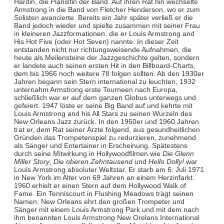
Hardin, die Pianistin der Band. Auf ihren Rat hin wechselte
Armstrong in die Band von Fletcher Henderson, wo er zum
Solisten avancierte. Bereits ein Jahr später verließ er die
Band jedoch wieder und spielte zusammen mit seiner Frau
in kleineren Jazzformationen, die er Louis Armstrong and
His Hot Five (oder Hot Seven) nannte. In dieser Zeit
entstanden nicht nur richtungsweisende Aufnahmen, die
heute als Meilensteine der Jazzgeschichte gelten, sondern
er landete auch seinen ersten Hit in den Billboard-Charts,
dem bis 1966 noch weitere 78 folgen sollten. Ab den 1930er
Jahren begann sein Stern international zu leuchten, 1932
unternahm Armstrong erste Tourneen nach Europa,
schließlich war er auf dem ganzen Globus unterwegs und
gefeiert. 1947 löste er seine Big Band auf und kehrte mit
Louis Armstrong and his All Stars zu seinen Wurzeln des
New Orleans Jazz zurück. In den 1950er und 1960 Jahren
trat er, dem Rat seiner Ärzte folgend, aus gesundheitlichen
Gründen das Trompetenspiel zu redurzieren, zunehmend
als Sänger und Entertainer in Erscheinung. Spätestens
durch seine Mitwirkung in Hollywoodfilmen wie
Die Glenn
Miller Story
,
Die oberen Zehntausend
und
Hello Dolly!
war
Louis Armstrong absoluter Weltstar. Er starb am 6. Juli 1971
in New York im Alter von 69 Jahren an einem Herzinfarkt.
1960 erhielt er einen Stern auf dem Hollywood Walk of
Fame. Ein Tenniscourt in Flushing Meadows trägt seinen
Namen, New Orleans ehrt den großen Trompeter und
Sänger mit einem Louis Armstrong Park und mit dem nach
ihm benannten Louis Armstrong New Orelans International