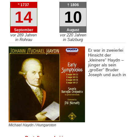
* 1737
† 1806
14
10
September
August
vor 289 Jahren
vor 220 Jahren
in Rohrau
in Salzburg
Er war in zweierlei
Hinsicht der
„kleinere“ Haydn –
jünger als sein
„großer“ Bruder
Joseph und auch in
Michael Haydn / Hungaroton