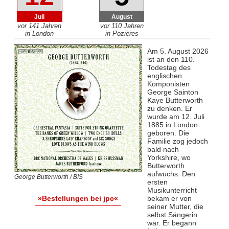
Juli
August
vor 141 Jahren
vor 110 Jahren
in London
in Pozières
Am 5. August 2026
ist an den 110.
Todestag des
englischen
Komponisten
George Sainton
Kaye Butterworth
zu denken. Er
wurde am 12. Juli
1885 in London
geboren. Die
Familie zog jedoch
bald nach
Yorkshire, wo
Butterworth
aufwuchs. Den
George Butterworth / BIS
ersten
Musikunterricht
bekam er von
»Bestellungen bei jpc«
seiner Mutter, die
selbst Sängerin
war. Er begann