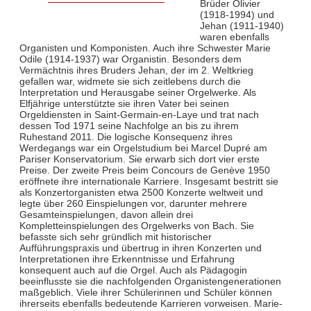
Brüder Olivier
(1918-1994) und
Jehan (1911-1940)
waren ebenfalls
Organisten und Komponisten. Auch ihre Schwester Marie
Odile (1914-1937) war Organistin. Besonders dem
Vermächtnis ihres Bruders Jehan, der im 2. Weltkrieg
gefallen war, widmete sie sich zeitlebens durch die
Interpretation und Herausgabe seiner Orgelwerke. Als
Elfjährige unterstützte sie ihren Vater bei seinen
Orgeldiensten in Saint-Germain-en-Laye und trat nach
dessen Tod 1971 seine Nachfolge an bis zu ihrem
Ruhestand 2011. Die logische Konsequenz ihres
Werdegangs war ein Orgelstudium bei Marcel Dupré am
Pariser Konservatorium. Sie erwarb sich dort vier erste
Preise. Der zweite Preis beim Concours de Genève 1950
eröffnete ihre internationale Karriere. Insgesamt bestritt sie
als Konzertorganisten etwa 2500 Konzerte weltweit und
legte über 260 Einspielungen vor, darunter mehrere
Gesamteinspielungen, davon allein drei
Kompletteinspielungen des Orgelwerks von Bach. Sie
befasste sich sehr gründlich mit historischer
Aufführungspraxis und übertrug in ihren Konzerten und
Interpretationen ihre Erkenntnisse und Erfahrung
konsequent auch auf die Orgel. Auch als Pädagogin
beeinflusste sie die nachfolgenden Organistengenerationen
maßgeblich. Viele ihrer Schülerinnen und Schüler können
ihrerseits ebenfalls bedeutende Karrieren vorweisen. Marie-