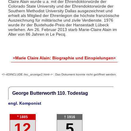
Claire Alain wurde u.a. mit der Ehrendoktorwürde der
Colorado State University und der Ehrendoktorwürde der
Southern Methodist University Dallas ausgezeichnet und
erhielt als Mitglied der Ehrenlegion die höchste französische
Auszeichnung für militärische und zivile Verdienste. 1976
wurde ihr der Buxtehude-Preis der Hansestadt Lübeck
verliehen. Am 26. Februar 2013 starb Marie-Claire Alain im
Alter von 86 Jahren in Le Pecq.
»Marie Claire Alain: Biographie und Einspielungen«
<!--4DINCLUDE /inc_anzeige2.html--> : Das Dokument konnte nicht geöffnet werden.
George Butterworth 110. Todestag
engl. Komponist
* 1885
† 1916
12
5