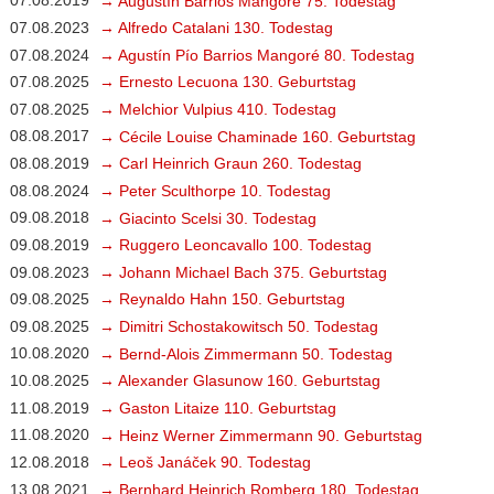
07.08.2019
→ Augustín Barrios Mangoré 75. Todestag
07.08.2023
→ Alfredo Catalani 130. Todestag
07.08.2024
→ Agustín Pío Barrios Mangoré 80. Todestag
07.08.2025
→ Ernesto Lecuona 130. Geburtstag
07.08.2025
→ Melchior Vulpius 410. Todestag
08.08.2017
→ Cécile Louise Chaminade 160. Geburtstag
08.08.2019
→ Carl Heinrich Graun 260. Todestag
08.08.2024
→ Peter Sculthorpe 10. Todestag
09.08.2018
→ Giacinto Scelsi 30. Todestag
09.08.2019
→ Ruggero Leoncavallo 100. Todestag
09.08.2023
→ Johann Michael Bach 375. Geburtstag
09.08.2025
→ Reynaldo Hahn 150. Geburtstag
09.08.2025
→ Dimitri Schostakowitsch 50. Todestag
10.08.2020
→ Bernd-Alois Zimmermann 50. Todestag
10.08.2025
→ Alexander Glasunow 160. Geburtstag
11.08.2019
→ Gaston Litaize 110. Geburtstag
11.08.2020
→ Heinz Werner Zimmermann 90. Geburtstag
12.08.2018
→ Leoš Janáček 90. Todestag
13.08.2021
→ Bernhard Heinrich Romberg 180. Todestag