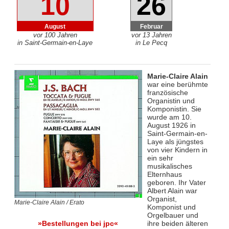
10
26
August
Februar
vor 100 Jahren
vor 13 Jahren
in Saint-Germain-en-Laye
in Le Pecq
Marie-Claire Alain
war eine berühmte
französische
Organistin und
Komponistin. Sie
wurde am 10.
August 1926 in
Saint-Germain-en-
Laye als jüngstes
von vier Kindern in
ein sehr
musikalisches
Elternhaus
geboren. Ihr Vater
Albert Alain war
Organist,
Marie-Claire Alain / Erato
Komponist und
Orgelbauer und
ihre beiden älteren
»Bestellungen bei jpc«