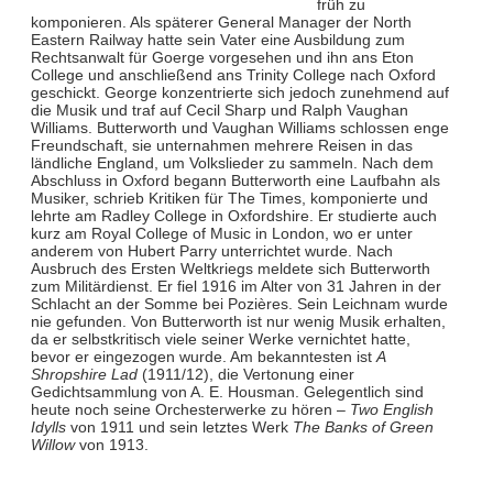
früh zu
komponieren. Als späterer General Manager der North
Eastern Railway hatte sein Vater eine Ausbildung zum
Rechtsanwalt für Goerge vorgesehen und ihn ans Eton
College und anschließend ans Trinity College nach Oxford
geschickt. George konzentrierte sich jedoch zunehmend auf
die Musik und traf auf Cecil Sharp und Ralph Vaughan
Williams. Butterworth und Vaughan Williams schlossen enge
Freundschaft, sie unternahmen mehrere Reisen in das
ländliche England, um Volkslieder zu sammeln. Nach dem
Abschluss in Oxford begann Butterworth eine Laufbahn als
Musiker, schrieb Kritiken für The Times, komponierte und
lehrte am Radley College in Oxfordshire. Er studierte auch
kurz am Royal College of Music in London, wo er unter
anderem von Hubert Parry unterrichtet wurde. Nach
Ausbruch des Ersten Weltkriegs meldete sich Butterworth
zum Militärdienst. Er fiel 1916 im Alter von 31 Jahren in der
Schlacht an der Somme bei Pozières. Sein Leichnam wurde
nie gefunden. Von Butterworth ist nur wenig Musik erhalten,
da er selbstkritisch viele seiner Werke vernichtet hatte,
bevor er eingezogen wurde. Am bekanntesten ist
A
Shropshire Lad
(1911/12), die Vertonung einer
Gedichtsammlung von A. E. Housman. Gelegentlich sind
heute noch seine Orchesterwerke zu hören –
Two English
Idylls
von 1911 und sein letztes Werk
The Banks of Green
Willow
von 1913.