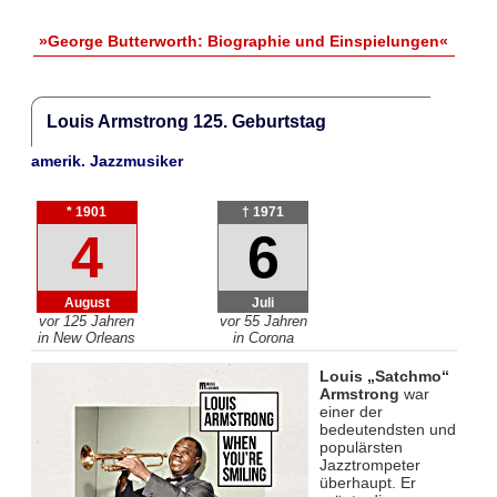
»George Butterworth: Biographie und Einspielungen«
Louis Armstrong 125. Geburtstag
amerik. Jazzmusiker
* 1901
† 1971
4
6
August
Juli
vor 125 Jahren
vor 55 Jahren
in New Orleans
in Corona
Louis „Satchmo“
Armstrong
war
einer der
bedeutendsten und
populärsten
Jazztrompeter
überhaupt. Er