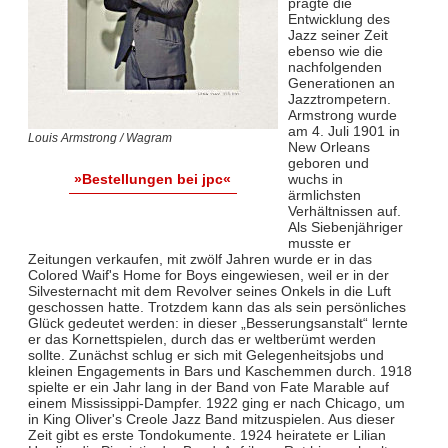
prägte die
Entwicklung des
Jazz seiner Zeit
ebenso wie die
nachfolgenden
Generationen an
Jazztrompetern.
Armstrong wurde
am 4. Juli 1901 in
Louis Armstrong / Wagram
New Orleans
geboren und
wuchs in
»Bestellungen bei jpc«
ärmlichsten
Verhältnissen auf.
Als Siebenjähriger
musste er
Zeitungen verkaufen, mit zwölf Jahren wurde er in das
Colored Waif's Home for Boys eingewiesen, weil er in der
Silvesternacht mit dem Revolver seines Onkels in die Luft
geschossen hatte. Trotzdem kann das als sein persönliches
Glück gedeutet werden: in dieser „Besserungsanstalt“ lernte
er das Kornettspielen, durch das er weltberümt werden
sollte. Zunächst schlug er sich mit Gelegenheitsjobs und
kleinen Engagements in Bars und Kaschemmen durch. 1918
spielte er ein Jahr lang in der Band von Fate Marable auf
einem Mississippi-Dampfer. 1922 ging er nach Chicago, um
in King Oliver's Creole Jazz Band mitzuspielen. Aus dieser
Zeit gibt es erste Tondokumente. 1924 heiratete er Lilian