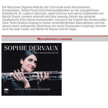
Ein Münchner Organist wirbt für die Chormusik eines französischen
Komponisten: Tobias Frank ist Kirchenmusikdirektor an der evangelischen
Kulturkirche St. Lukas in München, spielt nicht nur sehr gerne Orgelwerke von
Marcel Dupré, sondern erforscht seit über zwanzig Jahren das gesamte
musikalische Erbe dieses Komponisten, hat durch die Enkelin des Komponisten
Alice Tollet-Szebrat Zugang zu bisher unveröffentlichten Manuskripten und hat
daraus diese vorliegende Sammlung von meist Chorwerken vorgelegt, darunter
auch ein paar Lieder und Werke für Klavier und für Orgel.
Neuveröffentlichungen