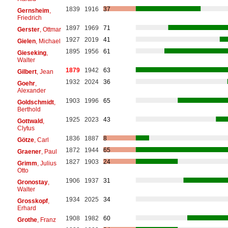
1839
1916
37
Gernsheim
,
Friedrich
1897
1969
71
Gerster
, Ottmar
1927
2019
41
Gielen
, Michael
1895
1956
61
Gieseking
,
Walter
1879
1942
63
Gilbert
, Jean
1932
2024
36
Goehr
,
Alexander
1903
1996
65
Goldschmidt
,
Berthold
1925
2023
43
Gottwald
,
Clytus
1836
1887
8
Götze
, Carl
1872
1944
65
Graener
, Paul
1827
1903
24
Grimm
, Julius
Otto
1906
1937
31
Gronostay
,
Walter
1934
2025
34
Grosskopf
,
Erhard
1908
1982
60
Grothe
, Franz