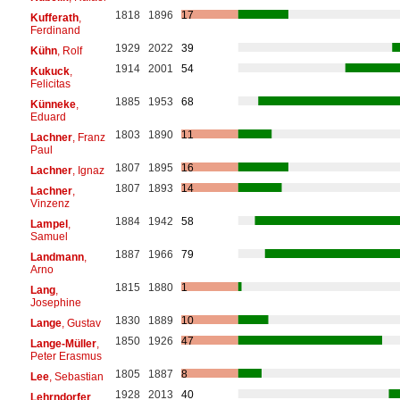
1818
1896
17
Kufferath
,
Ferdinand
1929
2022
39
Kühn
, Rolf
1914
2001
54
Kukuck
,
Felicitas
1885
1953
68
Künneke
,
Eduard
1803
1890
11
Lachner
, Franz
Paul
1807
1895
16
Lachner
, Ignaz
1807
1893
14
Lachner
,
Vinzenz
1884
1942
58
Lampel
,
Samuel
1887
1966
79
Landmann
,
Arno
1815
1880
1
Lang
,
Josephine
1830
1889
10
Lange
, Gustav
1850
1926
47
Lange-Müller
,
Peter Erasmus
1805
1887
8
Lee
, Sebastian
1928
2013
40
Lehrndorfer
,