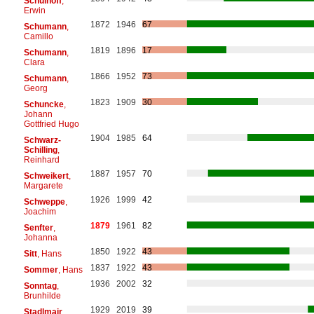
Schulhoff
,
Erwin
1872
1946
67
Schumann
,
Camillo
1819
1896
17
Schumann
,
Clara
1866
1952
73
Schumann
,
Georg
1823
1909
30
Schuncke
,
Johann
Gottfried Hugo
1904
1985
64
Schwarz-
Schilling
,
Reinhard
1887
1957
70
Schweikert
,
Margarete
1926
1999
42
Schweppe
,
Joachim
1879
1961
82
Senfter
,
Johanna
1850
1922
43
Sitt
, Hans
1837
1922
43
Sommer
, Hans
1936
2002
32
Sonntag
,
Brunhilde
1929
2019
39
Stadlmair
,