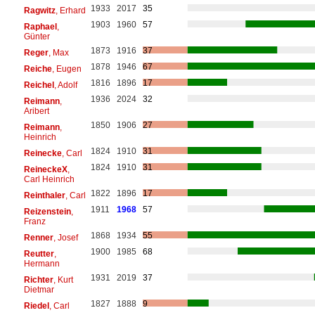
1933
2017
35
Ragwitz
, Erhard
1903
1960
57
Raphael
,
Günter
1873
1916
37
Reger
, Max
1878
1946
67
Reiche
, Eugen
1816
1896
17
Reichel
, Adolf
1936
2024
32
Reimann
,
Aribert
1850
1906
27
Reimann
,
Heinrich
1824
1910
31
Reinecke
, Carl
1824
1910
31
ReineckeX
,
Carl Heinrich
1822
1896
17
Reinthaler
, Carl
1911
1968
57
Reizenstein
,
Franz
1868
1934
55
Renner
, Josef
1900
1985
68
Reutter
,
Hermann
1931
2019
37
Richter
, Kurt
Dietmar
1827
1888
9
Riedel
, Carl