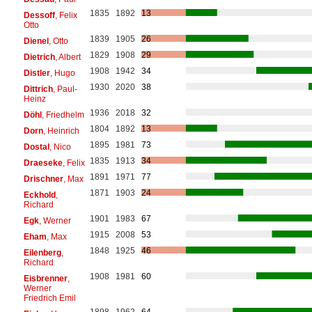
1835
1892
13
Dessoff
, Felix
Otto
1839
1905
26
Dienel
, Otto
1829
1908
29
Dietrich
, Albert
1908
1942
34
Distler
, Hugo
1930
2020
38
Dittrich
, Paul-
Heinz
1936
2018
32
Döhl
, Friedhelm
1804
1892
13
Dorn
, Heinrich
1895
1981
73
Dostal
, Nico
1835
1913
34
Draeseke
, Felix
1891
1971
77
Drischner
, Max
1871
1903
24
Eckhold
,
Richard
1901
1983
67
Egk
, Werner
1915
2008
53
Eham
, Max
1848
1925
46
Eilenberg
,
Richard
1908
1981
60
Eisbrenner
,
Werner
Friedrich Emil