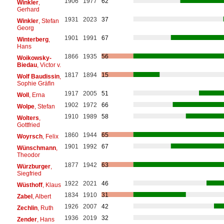
1906
1977
62
Winkler
,
Gerhard
1931
2023
37
Winkler
, Stefan
Georg
1901
1991
67
Winterberg
,
Hans
1866
1935
56
Woikowsky-
Biedau
, Victor v.
1817
1894
15
Wolf Baudissin
,
Sophie Gräfin
1917
2005
51
Woll
, Erna
1902
1972
66
Wolpe
, Stefan
1910
1989
58
Wolters
,
Gottfried
1860
1944
65
Woyrsch
, Felix
1901
1992
67
Wünschmann
,
Theodor
1877
1942
63
Würzburger
,
Siegfried
1922
2021
46
Wüsthoff
, Klaus
1834
1910
31
Zabel
, Albert
1926
2007
42
Zechlin
, Ruth
1936
2019
32
Zender
, Hans