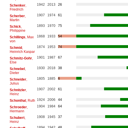
1942
2013
26
Schenker
,
Friedrich
1907
1974
61
Scherber
,
Martin
1893
1970
75
Schick
,
Philippine
1868
1933
54
Schillings
, Max
von
1874
1953
74
Schmid
,
Heinrich Kaspar
1901
1987
67
Schmitz-Gohr
,
Else
1930
2018
38
Schnebel
,
Dieter
1805
1885
6
Schneider
,
Julius
1907
2002
61
Schnitzler
,
Heinz
1924
2006
44
Schonthal
, Ruth
1904
1984
64
Schroeder
,
Hermann
1908
1945
37
Schubert
,
Heinz
1894
1942
48