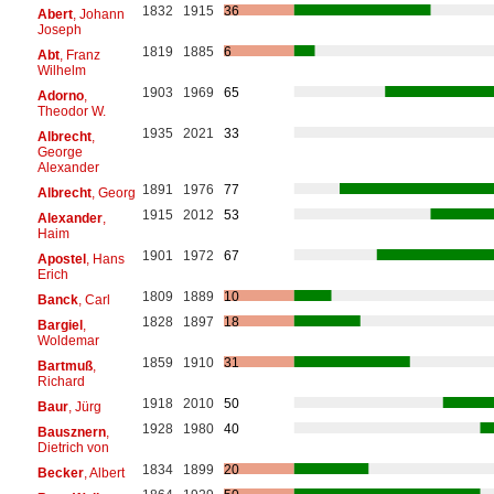
1832
1915
36
Abert
, Johann
Joseph
1819
1885
6
Abt
, Franz
Wilhelm
1903
1969
65
Adorno
,
Theodor W.
1935
2021
33
Albrecht
,
George
Alexander
1891
1976
77
Albrecht
, Georg
1915
2012
53
Alexander
,
Haim
1901
1972
67
Apostel
, Hans
Erich
1809
1889
10
Banck
, Carl
1828
1897
18
Bargiel
,
Woldemar
1859
1910
31
Bartmuß
,
Richard
1918
2010
50
Baur
, Jürg
1928
1980
40
Bausznern
,
Dietrich von
1834
1899
20
Becker
, Albert