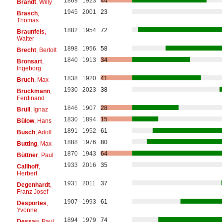
1869
1923
44
Brandt
, Willy
1945
2001
23
Brasch
,
Thomas
1882
1954
72
Braunfels
,
Walter
1898
1956
58
Brecht
, Bertolt
1840
1913
34
Bronsart
,
Ingeborg
1838
1920
41
Bruch
, Max
1930
2023
38
Bruckmann
,
Ferdinand
1846
1907
28
Brüll
, Ignaz
1830
1894
15
Bülow
, Hans
1891
1952
61
Busch
, Adolf
1888
1976
80
Butting
, Max
1870
1943
64
Büttner
, Paul
1933
2016
35
Callhoff
,
Herbert
1931
2011
37
Degenhardt
,
Franz Josef
1907
1993
61
Desportes
,
Yvonne
1894
1979
74
Dessau
, Paul