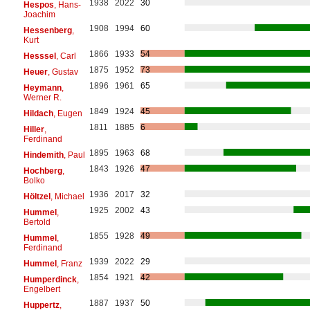
1938
2022
30
Hespos
, Hans-
Joachim
1908
1994
60
Hessenberg
,
Kurt
1866
1933
54
Hesssel
, Carl
1875
1952
73
Heuer
, Gustav
1896
1961
65
Heymann
,
Werner R.
1849
1924
45
Hildach
, Eugen
1811
1885
6
Hiller
,
Ferdinand
1895
1963
68
Hindemith
, Paul
1843
1926
47
Hochberg
,
Bolko
1936
2017
32
Höltzel
, Michael
1925
2002
43
Hummel
,
Bertold
1855
1928
49
Hummel
,
Ferdinand
1939
2022
29
Hummel
, Franz
1854
1921
42
Humperdinck
,
Engelbert
1887
1937
50
Huppertz
,