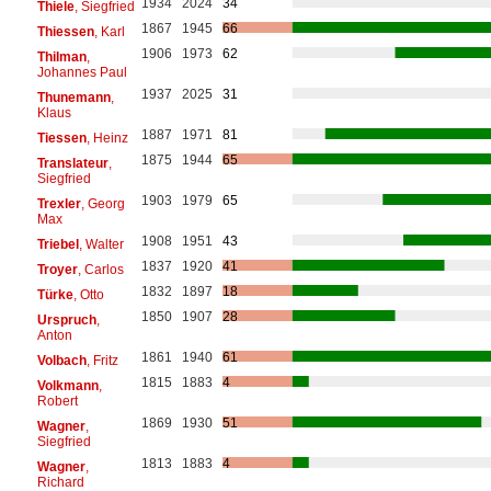
1934
2024
34
Thiele
, Siegfried
1867
1945
66
Thiessen
, Karl
1906
1973
62
Thilman
,
Johannes Paul
1937
2025
31
Thunemann
,
Klaus
1887
1971
81
Tiessen
, Heinz
1875
1944
65
Translateur
,
Siegfried
1903
1979
65
Trexler
, Georg
Max
1908
1951
43
Triebel
, Walter
1837
1920
41
Troyer
, Carlos
1832
1897
18
Türke
, Otto
1850
1907
28
Urspruch
,
Anton
1861
1940
61
Volbach
, Fritz
1815
1883
4
Volkmann
,
Robert
1869
1930
51
Wagner
,
Siegfried
1813
1883
4
Wagner
,
Richard