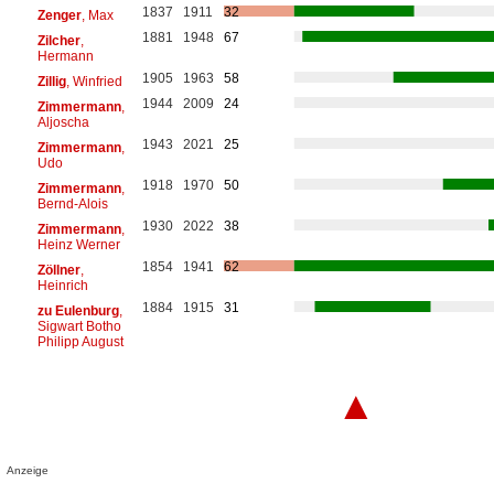
1837
1911
32
Zenger
, Max
1881
1948
67
Zilcher
,
Hermann
1905
1963
58
Zillig
, Winfried
1944
2009
24
Zimmermann
,
Aljoscha
1943
2021
25
Zimmermann
,
Udo
1918
1970
50
Zimmermann
,
Bernd-Alois
1930
2022
38
Zimmermann
,
Heinz Werner
1854
1941
62
Zöllner
,
Heinrich
1884
1915
31
zu Eulenburg
,
Sigwart Botho
Philipp August
▲
Anzeige