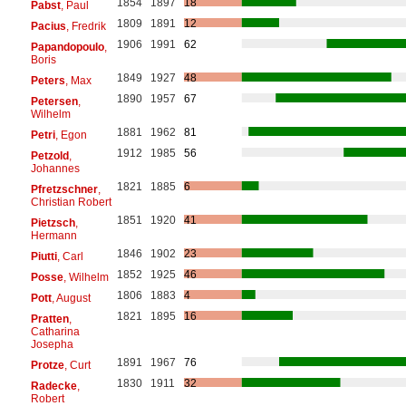
1854
1897
18
Pabst
, Paul
1809
1891
12
Pacius
, Fredrik
1906
1991
62
Papandopoulo
,
Boris
1849
1927
48
Peters
, Max
1890
1957
67
Petersen
,
Wilhelm
1881
1962
81
Petri
, Egon
1912
1985
56
Petzold
,
Johannes
1821
1885
6
Pfretzschner
,
Christian Robert
1851
1920
41
Pietzsch
,
Hermann
1846
1902
23
Piutti
, Carl
1852
1925
46
Posse
, Wilhelm
1806
1883
4
Pott
, August
1821
1895
16
Pratten
,
Catharina
Josepha
1891
1967
76
Protze
, Curt
1830
1911
32
Radecke
,
Robert