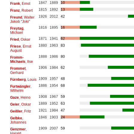
1847
1889
10
Frank
, Ernst
1815
1892
13
Franz
, Robert
1926
2012
42
Freund
, Walter
Jakob "Joki"
1816
1895
16
Freytag
,
Michael
1871
1941
62
Fried
, Oskar
1880
1963
83
Friese
, Ernst
August
1888
1986
80
Fromm-
Michaels
, Ilse
1906
1984
62
Frommel
,
Gerhard
1909
1957
48
Fürnberg
, Louis
1886
1954
68
Furtwängler
,
Wilhelm
1908
1967
59
Gaze
, Heino
1889
1952
63
Geier
, Oskar
1921
1984
47
Geißler
, Fritz
1846
1903
24
Gelbke
,
Johannes
1909
2007
59
Genzmer
,
Harald