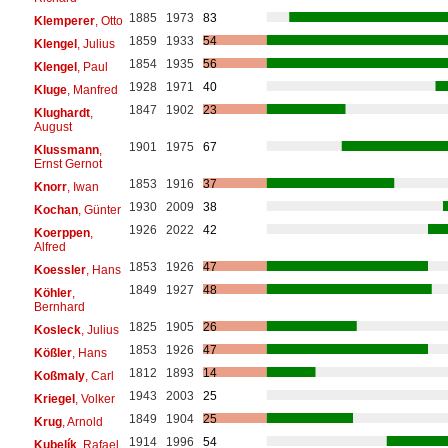
1885
1973
83
Klemperer
, Otto
1859
1933
54
Klengel
, Julius
1854
1935
56
Klengel
, Paul
1928
1971
40
Kluge
, Manfred
1847
1902
23
Klughardt
,
August
1901
1975
67
Klussmann
,
Ernst Gernot
1853
1916
37
Knorr
, Iwan
1930
2009
38
Kochan
, Günter
1926
2022
42
Koerppen
,
Alfred
1853
1926
47
Koessler
, Hans
1849
1927
48
Köhler
,
Bernhard
1825
1905
26
Kosleck
, Julius
1853
1926
47
Kößler
, Hans
1812
1893
14
Koßmaly
, Carl
1943
2003
25
Kriegel
, Volker
1849
1904
25
Krug
, Arnold
1914
1996
54
Kubelík
, Rafael