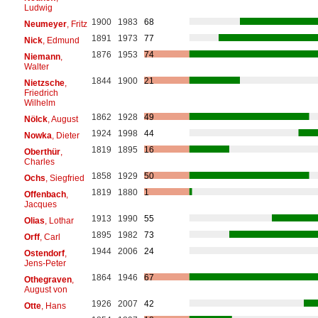
Ludwig
1900
1983
68
Neumeyer
, Fritz
1891
1973
77
Nick
, Edmund
1876
1953
74
Niemann
,
Walter
1844
1900
21
Nietzsche
,
Friedrich
Wilhelm
1862
1928
49
Nölck
, August
1924
1998
44
Nowka
, Dieter
1819
1895
16
Oberthür
,
Charles
1858
1929
50
Ochs
, Siegfried
1819
1880
1
Offenbach
,
Jacques
1913
1990
55
Olias
, Lothar
1895
1982
73
Orff
, Carl
1944
2006
24
Ostendorf
,
Jens-Peter
1864
1946
67
Othegraven
,
August von
1926
2007
42
Otte
, Hans