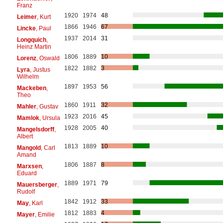
Franz
1920
1974
48
Leimer
, Kurt
1866
1946
67
Lincke
, Paul
1937
2014
31
Longquich
,
Heinz Martin
1806
1889
10
Lorenz
, Oswald
1822
1882
3
Lyra
, Justus
Wilhelm
1897
1953
56
Mackeben
,
Theo
1860
1911
32
Mahler
, Gustav
1923
2016
45
Mamlok
, Ursula
1928
2005
40
Mangelsdorff
,
Albert
1813
1889
10
Mangold
, Carl
Amand
1806
1887
8
Marxsen
,
Eduard
1889
1971
79
Mauersberger
,
Rudolf
1842
1912
33
May
, Karl
1812
1883
4
Mayer
, Emilie