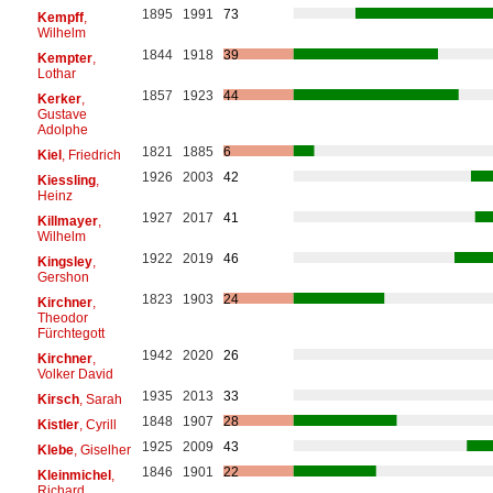
1895
1991
73
Kempff
,
Wilhelm
1844
1918
39
Kempter
,
Lothar
1857
1923
44
Kerker
,
Gustave
Adolphe
1821
1885
6
Kiel
, Friedrich
1926
2003
42
Kiessling
,
Heinz
1927
2017
41
Killmayer
,
Wilhelm
1922
2019
46
Kingsley
,
Gershon
1823
1903
24
Kirchner
,
Theodor
Fürchtegott
1942
2020
26
Kirchner
,
Volker David
1935
2013
33
Kirsch
, Sarah
1848
1907
28
Kistler
, Cyrill
1925
2009
43
Klebe
, Giselher
1846
1901
22
Kleinmichel
,
Richard