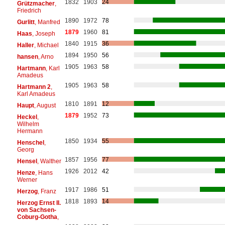
1832
1903
24
Grützmacher
,
Friedrich
1890
1972
78
Gurlitt
, Manfred
1879
1960
81
Haas
, Joseph
1840
1915
36
Haller
, Michael
1894
1950
56
hansen
, Arno
1905
1963
58
Hartmann
, Karl
Amadeus
1905
1963
58
Hartmann 2
,
Karl Amadeus
1810
1891
12
Haupt
, August
1879
1952
73
Heckel
,
Wilhelm
Hermann
1850
1934
55
Henschel
,
Georg
1857
1956
77
Hensel
, Walther
1926
2012
42
Henze
, Hans
Werner
1917
1986
51
Herzog
, Franz
1818
1893
14
Herzog Ernst II.
von Sachsen-
Coburg-Gotha
,