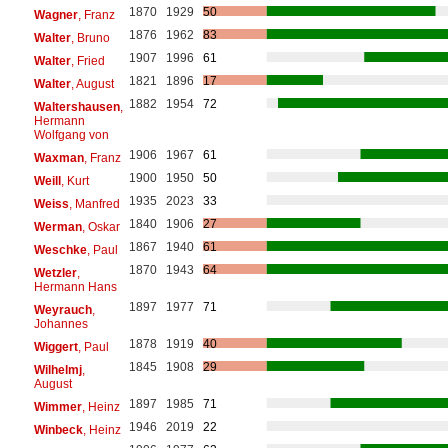
1870
1929
50
Wagner
, Franz
1876
1962
83
Walter
, Bruno
1907
1996
61
Walter
, Fried
1821
1896
17
Walter
, August
1882
1954
72
Waltershausen
,
Hermann
Wolfgang von
1906
1967
61
Waxman
, Franz
1900
1950
50
Weill
, Kurt
1935
2023
33
Weiss
, Manfred
1840
1906
27
Werman
, Oskar
1867
1940
61
Weschke
, Paul
1870
1943
64
Wetzler
,
Hermann Hans
1897
1977
71
Weyrauch
,
Johannes
1878
1919
40
Wiggert
, Paul
1845
1908
29
Wilhelmj
,
August
1897
1985
71
Wimmer
, Heinz
1946
2019
22
Winbeck
, Heinz