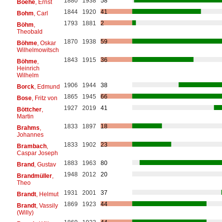
1880
1938
58
Boehe
, Ernst
1844
1920
41
Bohm
, Carl
1793
1881
2
Böhm
,
Theobald
1870
1938
59
Böhme
, Oskar
Wilhelmowitsch
1843
1915
36
Böhme
,
Heinrich
Wilhelm
1906
1944
38
Borck
, Edmund
1865
1945
66
Bose
, Fritz von
1927
2019
41
Böttcher
,
Martin
1833
1897
18
Brahms
,
Johannes
1833
1902
23
Brambach
,
Caspar Joseph
1883
1963
80
Brand
, Gustav
1948
2012
20
Brandmüller
,
Theo
1931
2001
37
Brandt
, Helmut
1869
1923
44
Brandt
, Vassily
(Willy)