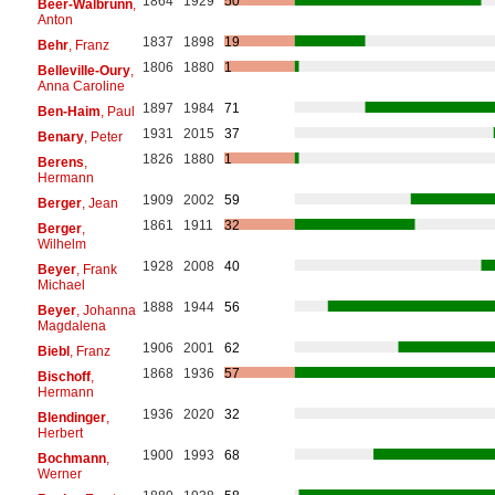
1864
1929
50
Beer-Walbrunn
,
Anton
1837
1898
19
Behr
, Franz
1806
1880
1
Belleville-Oury
,
Anna Caroline
1897
1984
71
Ben-Haim
, Paul
1931
2015
37
Benary
, Peter
1826
1880
1
Berens
,
Hermann
1909
2002
59
Berger
, Jean
1861
1911
32
Berger
,
Wilhelm
1928
2008
40
Beyer
, Frank
Michael
1888
1944
56
Beyer
, Johanna
Magdalena
1906
2001
62
Biebl
, Franz
1868
1936
57
Bischoff
,
Hermann
1936
2020
32
Blendinger
,
Herbert
1900
1993
68
Bochmann
,
Werner