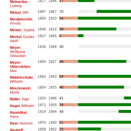
1827
1896
17
Meinardus
,
Ludwig
1897
1967
70
Meisel
, Will
1855
1933
54
Mendelssohn
,
Arnold
1846
1918
39
Menter
, Sophie
1827
1885
6
Merkel
, Gustav
Adolf
1936
1966
30
Meyer
,
Wolfgang
Sebastian
1850
1927
48
Meyer-
Olbersleben
,
Max
1863
1943
64
Middelschulte
,
Wilhelm
1854
1925
46
Moszkowski
,
Moritz
1925
1966
41
Müller
, Inge
1871
1955
76
Nagel
, Wilhelm
1919
1994
49
Naumilkat
,
Hans
1870
1940
61
Neal
, Heinrich
1859
1902
23
Neuhoff
,