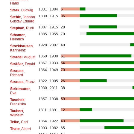
Hans
1831
1884
5
Stark
, Ludwig
1839
1915
36
Stehle
, Johann
Gustav Eduard
1887
1915
28
Stephan
, Rudi
1885
1955
70
Sthamer
,
Heinrich
1928
2007
40
Stockhausen
,
Karlheinz
1860
1930
51
Stradal
, August
1867
1933
54
Sträßer
, Ewald
1864
1949
70
Strauss
,
Richard
1822
1905
26
Strauss
, Franz
1930
2011
38
Strittmatter
,
Eva
1857
1938
59
Taschek
,
Franziska
1811
1891
12
Taubert
,
Wilhelm
1864
1922
43
Teike
, Carl
1903
1982
65
Thate
, Albert