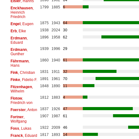
1898
1962
64
Eisler
, Hanns
1799
1885
6
Enckhausen
,
Heinrich
Friedrich
1875
1943
64
Engel
, Eugen
1938
2024
30
Erb
, Elke
1896
1958
62
Erdmann
,
Eduard
1939
1996
29
Erdmann
,
Gunther
1860
1940
61
Fährmann
,
Hans
1831
1911
32
Fink
, Christian
1891
1961
70
Finke
, Fidelio F.
1848
1890
11
Fitzenhagen
,
Wilhelm
1812
1883
4
Flotow
,
Friedrich von
1837
1926
47
Foerster
, Anton
1907
1987
61
Fortner
,
Wolfgang
1922
2009
46
Foss
, Lukas
1817
1893
14
Franck
, Eduard