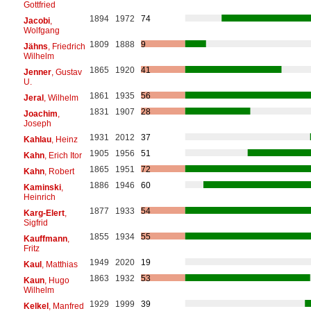
Gottfried
1894
1972
74
Jacobi
,
Wolfgang
1809
1888
9
Jähns
, Friedrich
Wilhelm
1865
1920
41
Jenner
, Gustav
U.
1861
1935
56
Jeral
, Wilhelm
1831
1907
28
Joachim
,
Joseph
1931
2012
37
Kahlau
, Heinz
1905
1956
51
Kahn
, Erich Itor
1865
1951
72
Kahn
, Robert
1886
1946
60
Kaminski
,
Heinrich
1877
1933
54
Karg-Elert
,
Sigfrid
1855
1934
55
Kauffmann
,
Fritz
1949
2020
19
Kaul
, Matthias
1863
1932
53
Kaun
, Hugo
Wilhelm
1929
1999
39
Kelkel
, Manfred