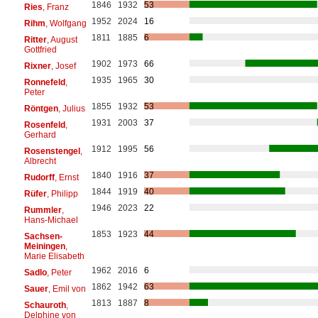
1846
1932
53
Ries
, Franz
1952
2024
16
Rihm
, Wolfgang
1811
1885
6
Ritter
, August
Gottfried
1902
1973
66
Rixner
, Josef
1935
1965
30
Ronnefeld
,
Peter
1855
1932
53
Röntgen
, Julius
1931
2003
37
Rosenfeld
,
Gerhard
1912
1995
56
Rosenstengel
,
Albrecht
1840
1916
37
Rudorff
, Ernst
1844
1919
40
Rüfer
, Philipp
1946
2023
22
Rummler
,
Hans-Michael
1853
1923
44
Sachsen-
Meiningen
,
Marie Elisabeth
1962
2016
6
Sadlo
, Peter
1862
1942
63
Sauer
, Emil von
1813
1887
8
Schauroth
,
Delphine von