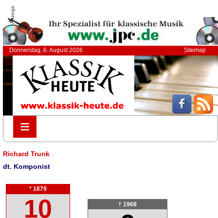
Anzeige
Donnerstag, 6. August 2026
Sitemap
≡
≡
Richard Trunk
dt. Komponist
* 1879
10
† 1968