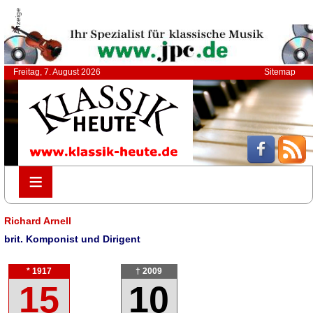
Anzeige
Freitag, 7. August 2026
Sitemap
≡
≡
Richard Arnell
brit. Komponist und Dirigent
* 1917
† 2009
15
10