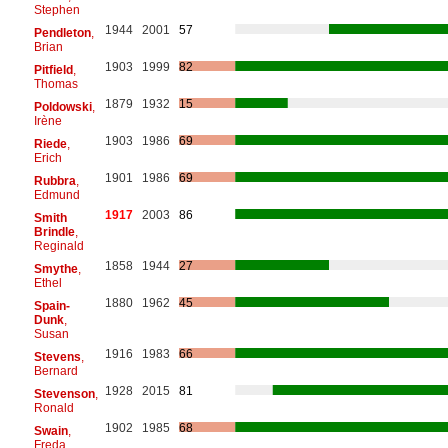
Stephen
1944
2001
57
Pendleton
,
Brian
1903
1999
82
Pitfield
,
Thomas
1879
1932
15
Poldowski
,
Irène
1903
1986
69
Riede
,
Erich
1901
1986
69
Rubbra
,
Edmund
1917
2003
86
Smith
Brindle
,
Reginald
1858
1944
27
Smythe
,
Ethel
1880
1962
45
Spain-
Dunk
,
Susan
1916
1983
66
Stevens
,
Bernard
1928
2015
81
Stevenson
,
Ronald
1902
1985
68
Swain
,
Freda