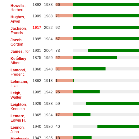
1892
1983
66
Howells
,
Herbert
1909
1988
71
Hughes
,
Arwel
1917
2022
92
Jackson
,
Francis
1895
1984
67
Jacob
,
Gordon
1931
2004
73
James
, Ifor
1875
1959
42
Ketèlbey
,
Albert
1868
1948
31
Lamond
,
Frederic
1862
1918
1
Lehmann
,
Liza
1905
1942
25
Leigh
,
Walter
1929
1988
59
Leighton
,
Kenneth
1865
1934
17
Lemare
,
Edwin H.
1940
1980
40
Lennon
,
John
1847
1935
18
Mackenzie
,