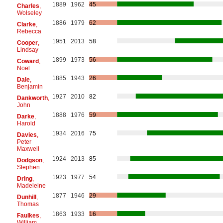
1889
1962
45
Charles
,
Wolseley
1886
1979
62
Clarke
,
Rebecca
1951
2013
58
Cooper
,
Lindsay
1899
1973
56
Coward
,
Noel
1885
1943
26
Dale
,
Benjamin
1927
2010
82
Dankworth
,
John
1888
1976
59
Darke
,
Harold
1934
2016
75
Davies
,
Peter
Maxwell
1924
2013
85
Dodgson
,
Stephen
1923
1977
54
Dring
,
Madeleine
1877
1946
29
Dunhill
,
Thomas
1863
1933
16
Faulkes
,
William