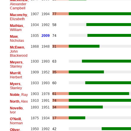
Alexander
Campbell
1907
1994
77
Maconchy
,
Elizabeth
1934
1992
58
Mathias
,
William
1935
2009
74
Maw
,
Nicholas
1868
1948
31
McEwen
,
John
Blackwood
1930
1993
63
Meyers
,
Stanley
1909
1952
35
Murrill
,
Herbert
1933
1993
60
Myers
,
Stanley
1903
1978
61
Noble
, Ray
1910
1991
74
North
, Alex
1893
1951
34
Novello
,
Ivor
1875
1934
17
O'Neill
,
Norman
1950
1992
42
Oliver
,