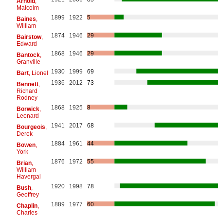
Arnold
,
Malcolm
1899
1922
5
Baines
,
William
1874
1946
29
Bairstow
,
Edward
1868
1946
29
Bantock
,
Granville
1930
1999
69
Bart
, Lionel
1936
2012
73
Bennett
,
Richard
Rodney
1868
1925
8
Borwick
,
Leonard
1941
2017
68
Bourgeois
,
Derek
1884
1961
44
Bowen
,
York
1876
1972
55
Brian
,
William
Havergal
1920
1998
78
Bush
,
Geoffrey
1889
1977
60
Chaplin
,
Charles