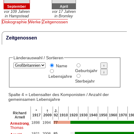
September
April
vor 109 Jahren
vor 17 Jahren
in Hampstead
in Bromley
Diskographie
Werke
Zeitgenossen
Zeitgenossen
Länderauswahl / Sortieren
Name
Geburtsjahr
Lebensjahre
Sterbejahr
Spalte 4 = Lebensalter des Komponisten / Anzahl der
gemeinsamen Lebensjahre
*
†
J.
Richard
1917
2009
92
1910
1920
1930
1940
1950
1960
1970
19
Arnell
1898
1994
77
Armstrong
,
Thomas
1921
2006
85