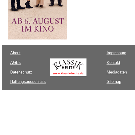
About
Impressum
AGBs
Kontakt
Datenschutz
Mediadaten
Haftungsausschluss
Sitemap