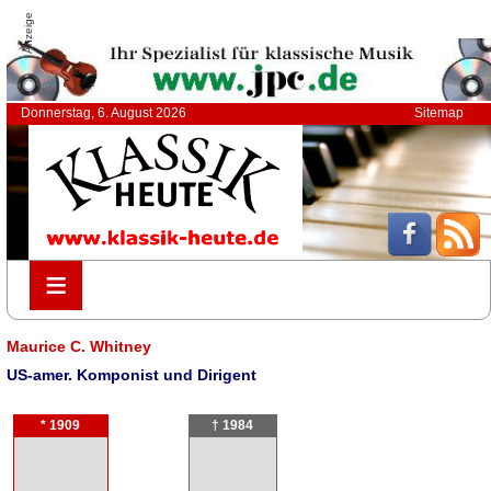
Anzeige
Donnerstag, 6. August 2026
Sitemap
≡
≡
Maurice C. Whitney
US-amer. Komponist und Dirigent
* 1909
† 1984