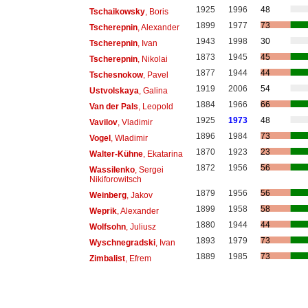
1925
1996
48
Tschaikowsky
, Boris
1899
1977
73
Tscherepnin
, Alexander
1943
1998
30
Tscherepnin
, Ivan
1873
1945
45
Tscherepnin
, Nikolai
1877
1944
44
Tschesnokow
, Pavel
1919
2006
54
Ustvolskaya
, Galina
1884
1966
66
Van der Pals
, Leopold
1925
1973
48
Vavilov
, Vladimir
1896
1984
73
Vogel
, Wladimir
1870
1923
23
Walter-Kühne
, Ekatarina
1872
1956
56
Wassilenko
, Sergei
Nikiforowitsch
1879
1956
56
Weinberg
, Jakov
1899
1958
58
Weprik
, Alexander
1880
1944
44
Wolfsohn
, Juliusz
1893
1979
73
Wyschnegradski
, Ivan
1889
1985
73
Zimbalist
, Efrem