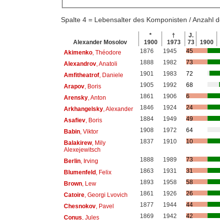
Spalte 4 = Lebensalter des Komponisten / Anzahl
*
†
J.
Alexander Mosolov
1900
1973
73
1900
1876
1945
45
Akimenko
, Théodore
1888
1982
73
Alexandrov
, Anatoli
1901
1983
72
Amfitheatrof
, Daniele
1905
1992
68
Arapov
, Boris
1861
1906
6
Arensky
, Anton
1846
1924
24
Arkhangelsky
, Alexander
1884
1949
49
Asafiev
, Boris
1908
1972
64
Babin
, Viktor
1837
1910
10
Balakirew
, Mily
Alexejewitsch
1888
1989
73
Berlin
, Irving
1863
1931
31
Blumenfeld
, Felix
1893
1958
58
Brown
, Lew
1861
1926
26
Catoire
, Georgi Lvovich
1877
1944
44
Chesnokov
, Pavel
1869
1942
42
Conus
, Jules