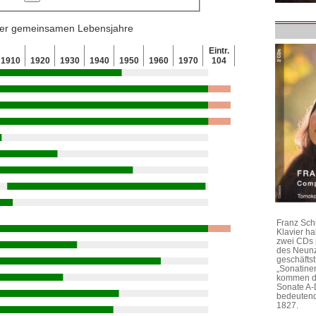
 der gemeinsamen Lebensjahre
Eintr.
1910
1920
1930
1940
1950
1960
1970
104
Franz Sch
Klavier h
zwei CDs 
des Neunz
geschäftst
„Sonatine
kommen di
Sonate A-
bedeutend
1827.