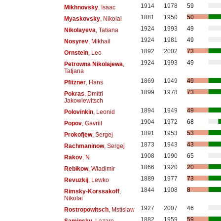
1914
1978
59
Mikhnovsky
, Isaac
1881
1950
50
Myaskovsky
, Nikolai
1924
1993
49
Nikolayeva
, Tatiana
1924
1981
49
Nosyrev
, Mikhail
1892
2002
73
Ornstein
, Leo
1924
1993
49
Petrowna Nikolajewa
,
Tatjana
1869
1949
49
Pfitzner
, Hans
1899
1978
73
Pokras
, Dmitri
Jakowlewitsch
1894
1949
49
Polovinkin
, Leonid
1904
1972
68
Popov
, Gavriil
1891
1953
53
Prokofjew
, Sergej
1873
1943
43
Rachmaninow
, Sergej
1908
1990
65
Rakov
, N
1866
1920
20
Rebikow
, Wladimir
1889
1977
73
Revuzkij
, Lewko
1844
1908
8
Rimsky-Korssakoff
,
Nikolai
1927
2007
46
Rostropowitsch
, Mstislaw
1882
1959
59
Saminsky
, Lazare