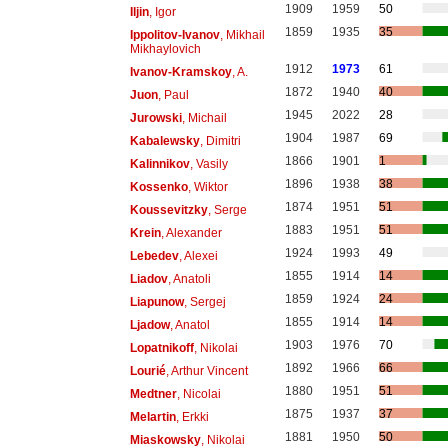
1909
1959
50
Iljin
, Igor
1859
1935
35
Ippolitov-Ivanov
, Mikhail
Mikhaylovich
1912
1973
61
Ivanov-Kramskoy
, A.
1872
1940
40
Juon
, Paul
1945
2022
28
Jurowski
, Michail
1904
1987
69
Kabalewsky
, Dimitri
1866
1901
1
Kalinnikov
, Vasily
1896
1938
38
Kossenko
, Wiktor
1874
1951
51
Koussevitzky
, Serge
1883
1951
51
Krein
, Alexander
1924
1993
49
Lebedev
, Alexei
1855
1914
14
Liadov
, Anatoli
1859
1924
24
Liapunow
, Sergej
1855
1914
14
Ljadow
, Anatol
1903
1976
70
Lopatnikoff
, Nikolai
1892
1966
66
Lourié
, Arthur Vincent
1880
1951
51
Medtner
, Nicolai
1875
1937
37
Melartin
, Erkki
1881
1950
50
Miaskowsky
, Nikolai