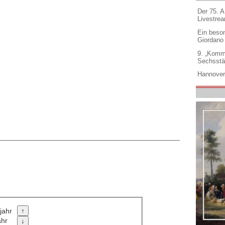
Der 75. 
Livestre
Ein beso
Giordano
9. „Komm
Sechsstä
Hannover
jahr
ahr