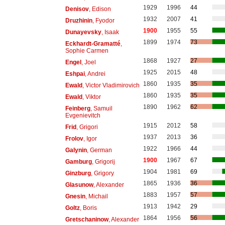
1929
1996
44
Denisov
, Edison
1932
2007
41
Druzhinin
, Fyodor
1900
1955
55
Dunayevsky
, Isaak
1899
1974
73
Eckhardt-Gramatté
,
Sophie Carmen
1868
1927
27
Engel
, Joel
1925
2015
48
Eshpai
, Andrei
1860
1935
35
Ewald
, Victor Vladimirovich
1860
1935
35
Ewald
, Viktor
1890
1962
62
Feinberg
, Samuil
Evgenievitch
1915
2012
58
Frid
, Grigori
1937
2013
36
Frolov
, Igor
1922
1966
44
Galynin
, German
1900
1967
67
Gamburg
, Grigorij
1904
1981
69
Ginzburg
, Grigory
1865
1936
36
Glasunow
, Alexander
1883
1957
57
Gnesin
, Michail
1913
1942
29
Goltz
, Boris
1864
1956
56
Gretschaninow
, Alexander