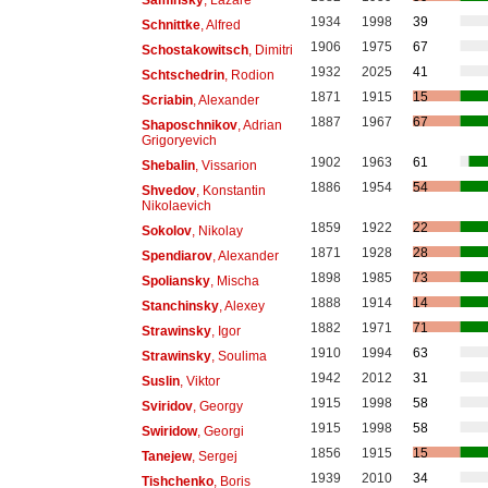
1934
1998
39
Schnittke
, Alfred
1906
1975
67
Schostakowitsch
, Dimitri
1932
2025
41
Schtschedrin
, Rodion
1871
1915
15
Scriabin
, Alexander
1887
1967
67
Shaposchnikov
, Adrian
Grigoryevich
1902
1963
61
Shebalin
, Vissarion
1886
1954
54
Shvedov
, Konstantin
Nikolaevich
1859
1922
22
Sokolov
, Nikolay
1871
1928
28
Spendiarov
, Alexander
1898
1985
73
Spoliansky
, Mischa
1888
1914
14
Stanchinsky
, Alexey
1882
1971
71
Strawinsky
, Igor
1910
1994
63
Strawinsky
, Soulima
1942
2012
31
Suslin
, Viktor
1915
1998
58
Sviridov
, Georgy
1915
1998
58
Swiridow
, Georgi
1856
1915
15
Tanejew
, Sergej
1939
2010
34
Tishchenko
, Boris