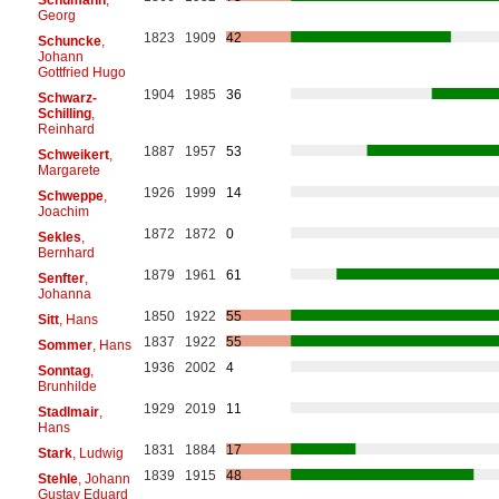
Georg
1823
1909
42
Schuncke
,
Johann
Gottfried Hugo
1904
1985
36
Schwarz-
Schilling
,
Reinhard
1887
1957
53
Schweikert
,
Margarete
1926
1999
14
Schweppe
,
Joachim
1872
1872
0
Sekles
,
Bernhard
1879
1961
61
Senfter
,
Johanna
1850
1922
55
Sitt
, Hans
1837
1922
55
Sommer
, Hans
1936
2002
4
Sonntag
,
Brunhilde
1929
2019
11
Stadlmair
,
Hans
1831
1884
17
Stark
, Ludwig
1839
1915
48
Stehle
, Johann
Gustav Eduard