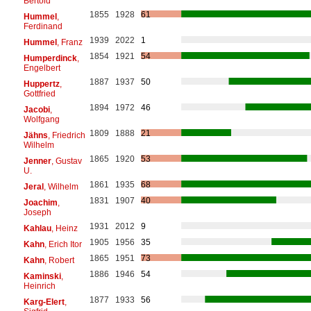
Bertold
1855
1928
61
Hummel
,
Ferdinand
1939
2022
1
Hummel
, Franz
1854
1921
54
Humperdinck
,
Engelbert
1887
1937
50
Huppertz
,
Gottfried
1894
1972
46
Jacobi
,
Wolfgang
1809
1888
21
Jähns
, Friedrich
Wilhelm
1865
1920
53
Jenner
, Gustav
U.
1861
1935
68
Jeral
, Wilhelm
1831
1907
40
Joachim
,
Joseph
1931
2012
9
Kahlau
, Heinz
1905
1956
35
Kahn
, Erich Itor
1865
1951
73
Kahn
, Robert
1886
1946
54
Kaminski
,
Heinrich
1877
1933
56
Karg-Elert
,