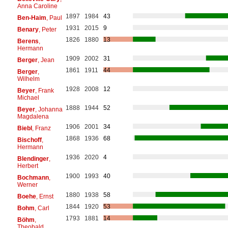
Anna Caroline
1897
1984
43
Ben-Haim
, Paul
1931
2015
9
Benary
, Peter
1826
1880
13
Berens
,
Hermann
1909
2002
31
Berger
, Jean
1861
1911
44
Berger
,
Wilhelm
1928
2008
12
Beyer
, Frank
Michael
1888
1944
52
Beyer
, Johanna
Magdalena
1906
2001
34
Biebl
, Franz
1868
1936
68
Bischoff
,
Hermann
1936
2020
4
Blendinger
,
Herbert
1900
1993
40
Bochmann
,
Werner
1880
1938
58
Boehe
, Ernst
1844
1920
53
Bohm
, Carl
1793
1881
14
Böhm
,
Theobald