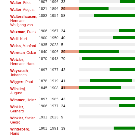
1907
1996
33
Walter
, Fried
1821
1896
29
Walter
, August
1882
1954
58
Waltershausen
,
Hermann
Wolfgang von
1906
1967
34
Waxman
, Franz
1900
1950
40
Weill
, Kurt
1935
2023
5
Weiss
, Manfred
1840
1906
39
Werman
, Oskar
1870
1943
70
Wetzler
,
Hermann Hans
1897
1977
43
Weyrauch
,
Johannes
1878
1919
41
Wiggert
, Paul
1845
1908
41
Wilhelmj
,
August
1897
1985
43
Wimmer
, Heinz
1906
1977
34
Winkler
,
Gerhard
1931
2023
9
Winkler
, Stefan
Georg
1901
1991
39
Winterberg
,
Hans