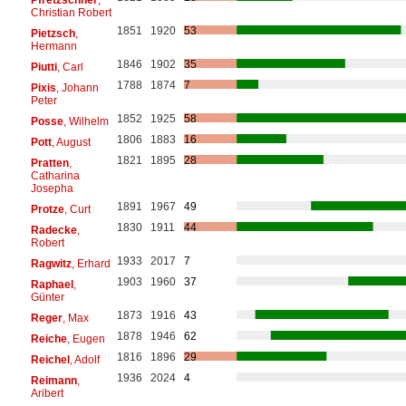
Christian Robert
1851
1920
53
Pietzsch
,
Hermann
1846
1902
35
Piutti
, Carl
1788
1874
7
Pixis
, Johann
Peter
1852
1925
58
Posse
, Wilhelm
1806
1883
16
Pott
, August
1821
1895
28
Pratten
,
Catharina
Josepha
1891
1967
49
Protze
, Curt
1830
1911
44
Radecke
,
Robert
1933
2017
7
Ragwitz
, Erhard
1903
1960
37
Raphael
,
Günter
1873
1916
43
Reger
, Max
1878
1946
62
Reiche
, Eugen
1816
1896
29
Reichel
, Adolf
1936
2024
4
Reimann
,
Aribert