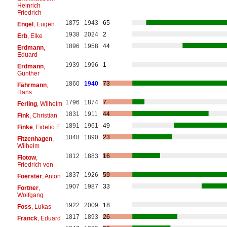
Heinrich
Friedrich
1875
1943
65
Engel
, Eugen
1938
2024
2
Erb
, Elke
1896
1958
44
Erdmann
,
Eduard
1939
1996
1
Erdmann
,
Gunther
1860
1940
73
Fährmann
,
Hans
1796
1874
7
Ferling
, Wilhelm
1831
1911
44
Fink
, Christian
1891
1961
49
Finke
, Fidelio F.
1848
1890
23
Fitzenhagen
,
Wilhelm
1812
1883
16
Flotow
,
Friedrich von
1837
1926
59
Foerster
, Anton
1907
1987
33
Fortner
,
Wolfgang
1922
2009
18
Foss
, Lukas
1817
1893
26
Franck
, Eduard