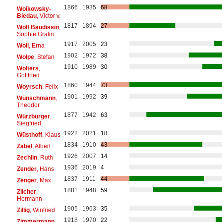
1866
1935
68
Woikowsky-
Biedau
, Victor v.
1817
1894
27
Wolf Baudissin
,
Sophie Gräfin
1917
2005
23
Woll
, Erna
1902
1972
38
Wolpe
, Stefan
1910
1989
30
Wolters
,
Gottfried
1860
1944
73
Woyrsch
, Felix
1901
1992
39
Wünschmann
,
Theodor
1877
1942
63
Würzburger
,
Siegfried
1922
2021
18
Wüsthoff
, Klaus
1834
1910
43
Zabel
, Albert
1926
2007
14
Zechlin
, Ruth
1936
2019
4
Zender
, Hans
1837
1911
44
Zenger
, Max
1881
1948
59
Zilcher
,
Hermann
1905
1963
35
Zillig
, Winfried
1918
1970
22
Zimmermann
,