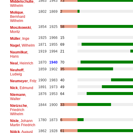
1863
1943
73
Middelschulte
,
Wilhelm
1802
1869
2
Molique
,
Bernhard
Wilhelm
1854
1925
58
Moszkowski
,
Moritz
1925
1966
15
Müller
, Inge
1871
1955
69
Nagel
, Wilhelm
1919
1994
21
Naumilkat
,
Hans
1870
1940
70
Neal
, Heinrich
1859
1902
35
Neuhoff
,
Ludwig
1900
1983
40
Neumeyer
, Fritz
1891
1973
49
Nick
, Edmund
1876
1953
64
Niemann
,
Walter
1844
1900
33
Nietzsche
,
Friedrich
Wilhelm
1780
1873
6
Nisle
, Johann
Martin Friedrich
1862
1928
61
Nölck
, August