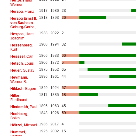
Henze
, Hans
Werner
1917
1986
23
Herzog
, Franz
1818
1893
26
Herzog Ernst II.
von Sachsen-
Coburg-Gotha
,
1938
2022
2
Hespos
, Hans-
Joachim
1908
1994
32
Hessenberg
,
Kurt
1866
1933
66
Hesssel
, Carl
1806
1872
5
Hetsch
, Louis
1875
1952
65
Heuer
, Gustav
1896
1961
44
Heymann
,
Werner R.
1849
1924
57
Hildach
, Eugen
1811
1885
18
Hiller
,
Ferdinand
1895
1963
45
Hindemith
, Paul
1843
1926
59
Hochberg
,
Bolko
1936
2017
4
Höltzel
, Michael
1925
2002
15
Hummel
,