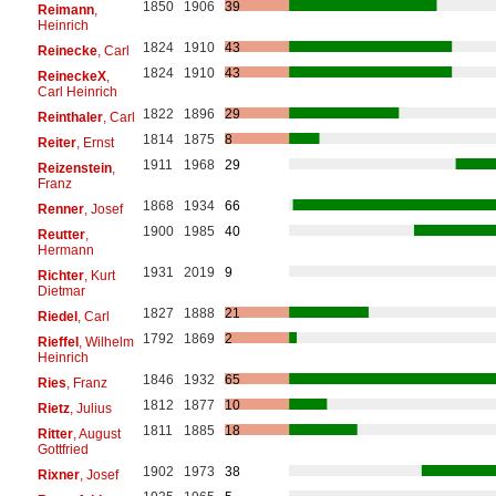
1850
1906
39
Reimann
,
Heinrich
1824
1910
43
Reinecke
, Carl
1824
1910
43
ReineckeX
,
Carl Heinrich
1822
1896
29
Reinthaler
, Carl
1814
1875
8
Reiter
, Ernst
1911
1968
29
Reizenstein
,
Franz
1868
1934
66
Renner
, Josef
1900
1985
40
Reutter
,
Hermann
1931
2019
9
Richter
, Kurt
Dietmar
1827
1888
21
Riedel
, Carl
1792
1869
2
Rieffel
, Wilhelm
Heinrich
1846
1932
65
Ries
, Franz
1812
1877
10
Rietz
, Julius
1811
1885
18
Ritter
, August
Gottfried
1902
1973
38
Rixner
, Josef