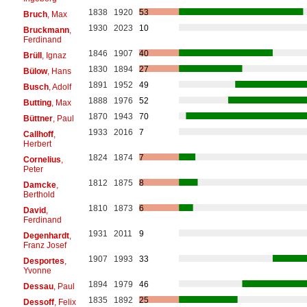
1838
1920
53
Bruch
, Max
1930
2023
10
Bruckmann
,
Ferdinand
1846
1907
40
Brüll
, Ignaz
1830
1894
27
Bülow
, Hans
1891
1952
49
Busch
, Adolf
1888
1976
52
Butting
, Max
1870
1943
70
Büttner
, Paul
1933
2016
7
Callhoff
,
Herbert
1824
1874
7
Cornelius
,
Peter
1812
1875
8
Damcke
,
Berthold
1810
1873
6
David
,
Ferdinand
1931
2011
9
Degenhardt
,
Franz Josef
1907
1993
33
Desportes
,
Yvonne
1894
1979
46
Dessau
, Paul
1835
1892
25
Dessoff
, Felix