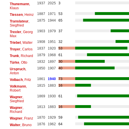
1937
2025
3
Thunemann
,
Klaus
1887
1971
53
Tiessen
, Heinz
1875
1944
65
Translateur
,
Siegfried
1903
1979
37
Trexler
, Georg
Max
1908
1951
32
Triebel
, Walter
1837
1920
53
Troyer
, Carlos
1879
1968
61
Trunk
, Richard
1832
1897
30
Türke
, Otto
1850
1907
40
Urspruch
,
Anton
1861
1940
73
Volbach
, Fritz
1815
1883
16
Volkmann
,
Robert
1869
1930
61
Wagner
,
Siegfried
1813
1883
16
Wagner
,
Richard
1870
1929
59
Wagner
, Franz
1876
1962
64
Walter
, Bruno