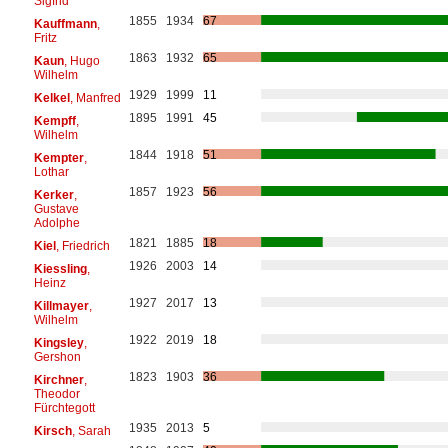
Sigfrid
1855
1934
67
Kauffmann
,
Fritz
1863
1932
65
Kaun
, Hugo
Wilhelm
1929
1999
11
Kelkel
, Manfred
1895
1991
45
Kempff
,
Wilhelm
1844
1918
51
Kempter
,
Lothar
1857
1923
56
Kerker
,
Gustave
Adolphe
1821
1885
18
Kiel
, Friedrich
1926
2003
14
Kiessling
,
Heinz
1927
2017
13
Killmayer
,
Wilhelm
1922
2019
18
Kingsley
,
Gershon
1823
1903
36
Kirchner
,
Theodor
Fürchtegott
1935
2013
5
Kirsch
, Sarah