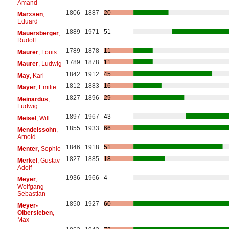
Amand
1806
1887
20
Marxsen
,
Eduard
1889
1971
51
Mauersberger
,
Rudolf
1789
1878
11
Maurer
, Louis
1789
1878
11
Maurer
, Ludwig
1842
1912
45
May
, Karl
1812
1883
16
Mayer
, Emilie
1827
1896
29
Meinardus
,
Ludwig
1897
1967
43
Meisel
, Will
1855
1933
66
Mendelssohn
,
Arnold
1846
1918
51
Menter
, Sophie
1827
1885
18
Merkel
, Gustav
Adolf
1936
1966
4
Meyer
,
Wolfgang
Sebastian
1850
1927
60
Meyer-
Olbersleben
,
Max