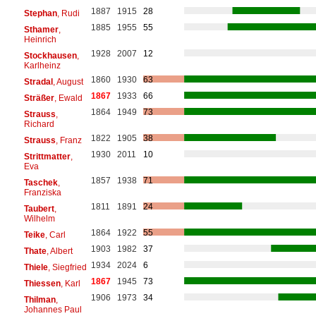
1887
1915
28
Stephan
, Rudi
1885
1955
55
Sthamer
,
Heinrich
1928
2007
12
Stockhausen
,
Karlheinz
1860
1930
63
Stradal
, August
1867
1933
66
Sträßer
, Ewald
1864
1949
73
Strauss
,
Richard
1822
1905
38
Strauss
, Franz
1930
2011
10
Strittmatter
,
Eva
1857
1938
71
Taschek
,
Franziska
1811
1891
24
Taubert
,
Wilhelm
1864
1922
55
Teike
, Carl
1903
1982
37
Thate
, Albert
1934
2024
6
Thiele
, Siegfried
1867
1945
73
Thiessen
, Karl
1906
1973
34
Thilman
,
Johannes Paul