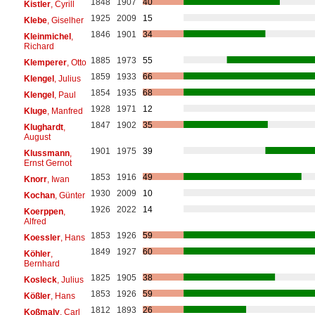
1848
1907
40
Kistler
, Cyrill
1925
2009
15
Klebe
, Giselher
1846
1901
34
Kleinmichel
,
Richard
1885
1973
55
Klemperer
, Otto
1859
1933
66
Klengel
, Julius
1854
1935
68
Klengel
, Paul
1928
1971
12
Kluge
, Manfred
1847
1902
35
Klughardt
,
August
1901
1975
39
Klussmann
,
Ernst Gernot
1853
1916
49
Knorr
, Iwan
1930
2009
10
Kochan
, Günter
1926
2022
14
Koerppen
,
Alfred
1853
1926
59
Koessler
, Hans
1849
1927
60
Köhler
,
Bernhard
1825
1905
38
Kosleck
, Julius
1853
1926
59
Kößler
, Hans
1812
1893
26
Koßmaly
, Carl