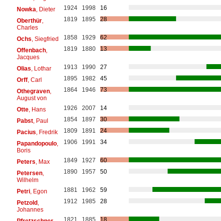
1924
1998
16
Nowka
, Dieter
1819
1895
28
Oberthür
,
Charles
1858
1929
62
Ochs
, Siegfried
1819
1880
13
Offenbach
,
Jacques
1913
1990
27
Olias
, Lothar
1895
1982
45
Orff
, Carl
1864
1946
73
Othegraven
,
August von
1926
2007
14
Otte
, Hans
1854
1897
30
Pabst
, Paul
1809
1891
24
Pacius
, Fredrik
1906
1991
34
Papandopoulo
,
Boris
1849
1927
60
Peters
, Max
1890
1957
50
Petersen
,
Wilhelm
1881
1962
59
Petri
, Egon
1912
1985
28
Petzold
,
Johannes
1821
1885
18
Pfretzschner
,