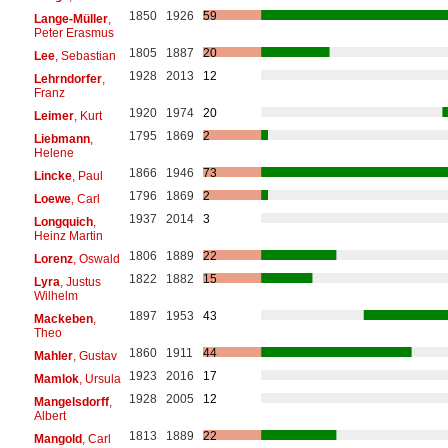
1850
1926
59
Lange-Müller
,
Peter Erasmus
1805
1887
20
Lee
, Sebastian
1928
2013
12
Lehrndorfer
,
Franz
1920
1974
20
Leimer
, Kurt
1795
1869
2
Liebmann
,
Helene
1866
1946
73
Lincke
, Paul
1796
1869
2
Loewe
, Carl
1937
2014
3
Longquich
,
Heinz Martin
1806
1889
22
Lorenz
, Oswald
1822
1882
15
Lyra
, Justus
Wilhelm
1897
1953
43
Mackeben
,
Theo
1860
1911
44
Mahler
, Gustav
1923
2016
17
Mamlok
, Ursula
1928
2005
12
Mangelsdorff
,
Albert
1813
1889
22
Mangold
, Carl