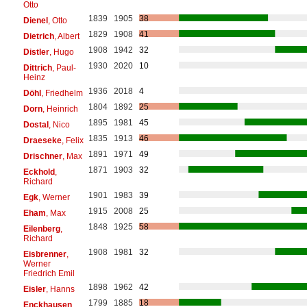
Otto
1839
1905
38
Dienel
, Otto
1829
1908
41
Dietrich
, Albert
1908
1942
32
Distler
, Hugo
1930
2020
10
Dittrich
, Paul-
Heinz
1936
2018
4
Döhl
, Friedhelm
1804
1892
25
Dorn
, Heinrich
1895
1981
45
Dostal
, Nico
1835
1913
46
Draeseke
, Felix
1891
1971
49
Drischner
, Max
1871
1903
32
Eckhold
,
Richard
1901
1983
39
Egk
, Werner
1915
2008
25
Eham
, Max
1848
1925
58
Eilenberg
,
Richard
1908
1981
32
Eisbrenner
,
Werner
Friedrich Emil
1898
1962
42
Eisler
, Hanns
1799
1885
18
Enckhausen
,