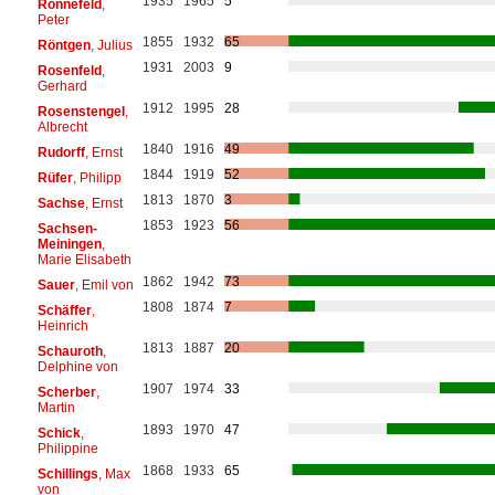
1935
1965
5
Ronnefeld
,
Peter
1855
1932
65
Röntgen
, Julius
1931
2003
9
Rosenfeld
,
Gerhard
1912
1995
28
Rosenstengel
,
Albrecht
1840
1916
49
Rudorff
, Ernst
1844
1919
52
Rüfer
, Philipp
1813
1870
3
Sachse
, Ernst
1853
1923
56
Sachsen-
Meiningen
,
Marie Elisabeth
1862
1942
73
Sauer
, Emil von
1808
1874
7
Schäffer
,
Heinrich
1813
1887
20
Schauroth
,
Delphine von
1907
1974
33
Scherber
,
Martin
1893
1970
47
Schick
,
Philippine
1868
1933
65
Schillings
, Max
von