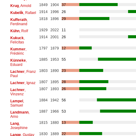
1849
1904
37
Krug
, Arnold
1914
1996
26
Kubelík
, Rafael
1818
1896
29
Kufferath
,
Ferdinand
1929
2022
11
Kühn
, Rolf
1914
2001
26
Kukuck
,
Felicitas
1797
1879
12
Kummer
,
Frédéric
1885
1953
55
Künneke
,
Eduard
1803
1890
23
Lachner
, Franz
Paul
1807
1895
28
Lachner
, Ignaz
1807
1893
26
Lachner
,
Vinzenz
1884
1942
56
Lampel
,
Samuel
1887
1966
53
Landmann
,
Arno
1815
1880
13
Lang
,
Josephine
1830
1889
22
Lange
, Gustav