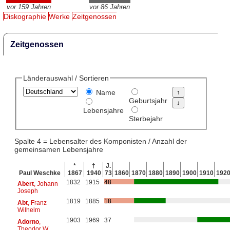
vor 159 Jahren
vor 86 Jahren
Diskographie
Werke
Zeitgenossen
Zeitgenossen
Länderauswahl / Sortieren
Name
Geburtsjahr
Lebensjahre
Sterbejahr
Spalte 4 = Lebensalter des Komponisten / Anzahl der
gemeinsamen Lebensjahre
*
†
J.
Paul Weschke
1867
1940
73
1860
1870
1880
1890
1900
1910
192
1832
1915
48
Abert
, Johann
Joseph
1819
1885
18
Abt
, Franz
Wilhelm
1903
1969
37
Adorno
,
Theodor W.