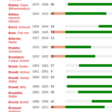
1870
1938
68
Böhme
, Oskar
Wilhelmowitsch
1843
1915
48
Böhme
,
Heinrich
Wilhelm
1906
1944
34
Borck
, Edmund
1865
1945
73
Bose
, Fritz von
1927
2019
13
Böttcher
,
Martin
1833
1897
30
Brahms
,
Johannes
1833
1902
35
Brambach
,
Caspar Joseph
1883
1963
57
Brand
, Gustav
1931
2001
9
Brandt
, Helmut
1869
1923
54
Brandt
, Vassily
(Willy)
1869
1923
54
Brandt
, Willy
1882
1954
58
Braunfels
,
Walter
1898
1956
42
Brecht
, Bertolt
1840
1913
46
Bronsart
,
Ingeborg