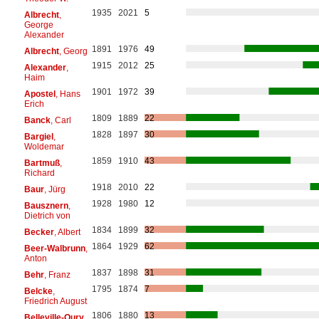
1935
2021
5
Albrecht
,
George
Alexander
1891
1976
49
Albrecht
, Georg
1915
2012
25
Alexander
,
Haim
1901
1972
39
Apostel
, Hans
Erich
1809
1889
22
Banck
, Carl
1828
1897
30
Bargiel
,
Woldemar
1859
1910
43
Bartmuß
,
Richard
1918
2010
22
Baur
, Jürg
1928
1980
12
Bausznern
,
Dietrich von
1834
1899
32
Becker
, Albert
1864
1929
62
Beer-Walbrunn
,
Anton
1837
1898
31
Behr
, Franz
1795
1874
7
Belcke
,
Friedrich August
1806
1880
13
Belleville-Oury
,