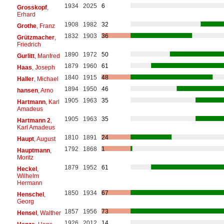
1934
2025
6
Grosskopf
,
Erhard
1908
1982
32
Grothe
, Franz
1832
1903
36
Grützmacher
,
Friedrich
1890
1972
50
Gurlitt
, Manfred
1879
1960
61
Haas
, Joseph
1840
1915
48
Haller
, Michael
1894
1950
46
hansen
, Arno
1905
1963
35
Hartmann
, Karl
Amadeus
1905
1963
35
Hartmann 2
,
Karl Amadeus
1810
1891
24
Haupt
, August
1792
1868
1
Hauptmann
,
Moritz
1879
1952
61
Heckel
,
Wilhelm
Hermann
1850
1934
67
Henschel
,
Georg
1857
1956
73
Hensel
, Walther
1926
2012
14