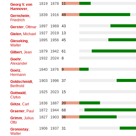
1819
1878
11
Georg V. von
Hannover
,
1839
1916
49
Gernsheim
,
Friedrich
1897
1969
43
Gerster
, Ottmar
1927
2019
13
Gielen
, Michael
1895
1956
45
Gieseking
,
Walter
1879
1942
61
Gilbert
, Jean
1932
2024
8
Goehr
,
Alexander
1840
1876
9
Goetz
,
Hermann
1903
1996
37
Goldschmidt
,
Berthold
1925
2023
15
Gottwald
,
Clytus
1836
1887
20
Götze
, Carl
1872
1944
68
Graener
, Paul
1827
1903
36
Grimm
, Julius
Otto
1906
1937
31
Gronostay
,
Walter