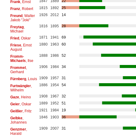
1847
1889
22
Frank
, Ernst
1815
1892
25
Franz
, Robert
1926
2012
14
Freund
, Walter
Jakob "Joki"
1816
1895
28
Freytag
,
Michael
1871
1941
69
Fried
, Oskar
1880
1963
60
Friese
, Ernst
August
1888
1986
52
Fromm-
Michaels
, Ilse
1906
1984
34
Frommel
,
Gerhard
1909
1957
31
Fürnberg
, Louis
1886
1954
54
Furtwängler
,
Wilhelm
1908
1967
32
Gaze
, Heino
1889
1952
51
Geier
, Oskar
1921
1984
19
Geißler
, Fritz
1846
1903
36
Gelbke
,
Johannes
1909
2007
31
Genzmer
,
Harald