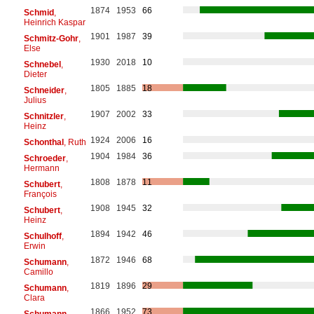
1874
1953
66
Schmid
,
Heinrich Kaspar
1901
1987
39
Schmitz-Gohr
,
Else
1930
2018
10
Schnebel
,
Dieter
1805
1885
18
Schneider
,
Julius
1907
2002
33
Schnitzler
,
Heinz
1924
2006
16
Schonthal
, Ruth
1904
1984
36
Schroeder
,
Hermann
1808
1878
11
Schubert
,
François
1908
1945
32
Schubert
,
Heinz
1894
1942
46
Schulhoff
,
Erwin
1872
1946
68
Schumann
,
Camillo
1819
1896
29
Schumann
,
Clara
1866
1952
73
Schumann
,