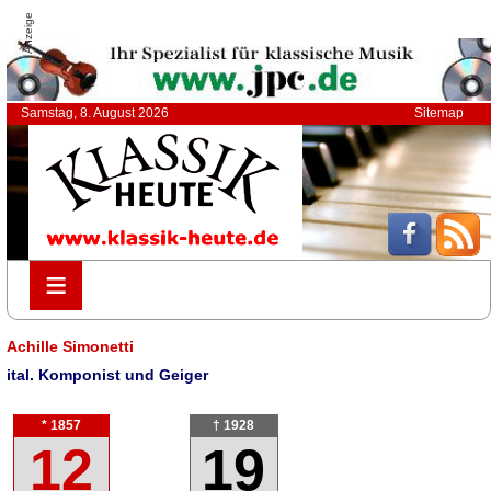
Anzeige
Samstag, 8. August 2026
Sitemap
≡
≡
Achille Simonetti
ital. Komponist und Geiger
* 1857
† 1928
12
19