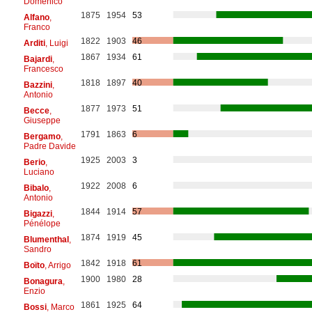
Domenico
1875
1954
53
Alfano
,
Franco
1822
1903
46
Arditi
, Luigi
1867
1934
61
Bajardi
,
Francesco
1818
1897
40
Bazzini
,
Antonio
1877
1973
51
Becce
,
Giuseppe
1791
1863
6
Bergamo
,
Padre Davide
1925
2003
3
Berio
,
Luciano
1922
2008
6
Bibalo
,
Antonio
1844
1914
57
Bigazzi
,
Pénélope
1874
1919
45
Blumenthal
,
Sandro
1842
1918
61
Boïto
, Arrigo
1900
1980
28
Bonagura
,
Enzio
1861
1925
64
Bossi
, Marco