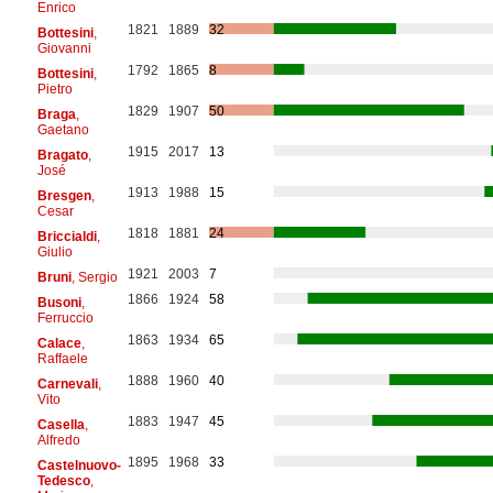
Enrico
1821
1889
32
Bottesini
,
Giovanni
1792
1865
8
Bottesini
,
Pietro
1829
1907
50
Braga
,
Gaetano
1915
2017
13
Bragato
,
José
1913
1988
15
Bresgen
,
Cesar
1818
1881
24
Briccialdi
,
Giulio
1921
2003
7
Bruni
, Sergio
1866
1924
58
Busoni
,
Ferruccio
1863
1934
65
Calace
,
Raffaele
1888
1960
40
Carnevali
,
Vito
1883
1947
45
Casella
,
Alfredo
1895
1968
33
Castelnuovo-
Tedesco
,