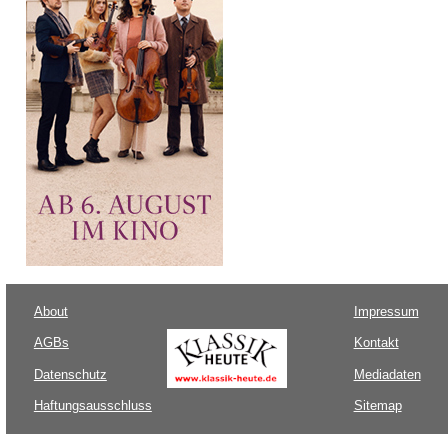
About
Impressum
AGBs
Kontakt
Datenschutz
Mediadaten
Haftungsausschluss
Sitemap