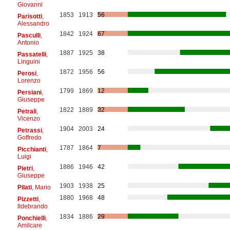
Giovanni
1853
1913
56
Parisotti
,
Alessandro
1842
1924
67
Pasculli
,
Antonio
1887
1925
38
Passatelli
,
Linguini
1872
1956
56
Perosi
,
Lorenzo
1799
1869
12
Persiani
,
Giuseppe
1822
1889
32
Petrali
,
Vicenzo
1904
2003
24
Petrassi
,
Goffredo
1787
1864
7
Picchianti
,
Luigi
1886
1946
42
Pietri
,
Giuseppe
1903
1938
25
Pilati
, Mario
1880
1968
48
Pizzetti
,
Ildebrando
1834
1886
29
Ponchielli
,
Amilcare