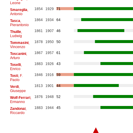
Leone
1854
1929
71
Smareglia
,
Antonio
1864
1934
64
Tasca
,
Pierantonio
1861
1907
46
Thuille
,
Ludwig
1878
1950
50
Tommasini
,
Vincenzo
1867
1957
61
Toscanini
,
Arturo
1883
1926
43
Toselli
,
Enrico
1846
1916
59
Tosti
, F.
Paolo
1813
1901
44
Verdi
,
Giuseppe
1876
1948
52
Wolf-Ferrari
,
Ermanno
1883
1944
45
Zandonai
,
Riccardo
▲