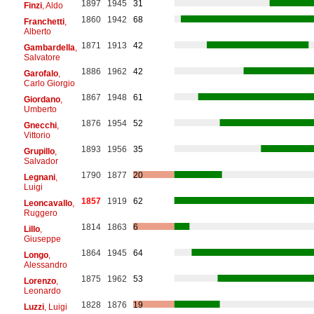
1897
1945
31
Finzi
, Aldo
1860
1942
68
Franchetti
,
Alberto
1871
1913
42
Gambardella
,
Salvatore
1886
1962
42
Garofalo
,
Carlo Giorgio
1867
1948
61
Giordano
,
Umberto
1876
1954
52
Gnecchi
,
Vittorio
1893
1956
35
Grupillo
,
Salvador
1790
1877
20
Legnani
,
Luigi
1857
1919
62
Leoncavallo
,
Ruggero
1814
1863
6
Lillo
,
Giuseppe
1864
1945
64
Longo
,
Alessandro
1875
1962
53
Lorenzo
,
Leonardo
1828
1876
19
Luzzi
, Luigi