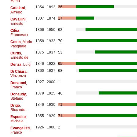
Mario
1854
1893
36
Catalani
,
Alfredo
1807
1874
17
Cavallini
,
Ernesto
1866
1950
62
Cilèa
,
Francesco
1858
1933
70
Costa
, Mario
Pasquale
1875
1937
53
Curtis
,
Ernesto de
1846
1922
65
Denza
, Luigi
1860
1937
68
Di Chiara
,
Vinzenzo
1927
2000
1
Donatoni
,
Franco
1879
1925
46
Donaudy
,
Stefano
1846
1930
71
Drigo
,
Riccardo
1855
1929
71
Esposito
,
Michele
1926
1980
2
Evangelisti
,
Franco