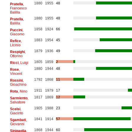
1880
1955
48
Pratella
,
Francesco
Balilla
1880
1955
48
Pratella
,
Balilla
1858
1924
66
Puccini
,
Giacomo
1883
1954
45
Refice
,
Licinio
1879
1936
49
Respighi
,
Ottorino
1805
1859
2
Ricci
, Luigi
1880
1944
48
Rose
,
Vincent
1792
1868
11
Rossini
,
Gioachino
1911
1979
17
Rota
, Nino
1817
1869
12
Sarmiento
,
Salvatore
1905
1988
23
Scelsi
,
Giacinto
1841
1914
57
Sgambati
,
Giovanni
1868
1944
60
Sinigaglia
,