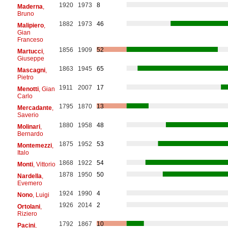
1920
1973
8
Maderna
,
Bruno
1882
1973
46
Malipiero
,
Gian
Franceso
1856
1909
52
Martucci
,
Giuseppe
1863
1945
65
Mascagni
,
Pietro
1911
2007
17
Menotti
, Gian
Carlo
1795
1870
13
Mercadante
,
Saverio
1880
1958
48
Molinari
,
Bernardo
1875
1952
53
Montemezzi
,
Italo
1868
1922
54
Monti
, Vittorio
1878
1950
50
Nardella
,
Evemero
1924
1990
4
Nono
, Luigi
1926
2014
2
Ortolani
,
Riziero
1792
1867
10
Pacini
,