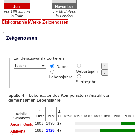
Juni
November
vor 169 Jahren
vor 98 Jahren
in Turin
in London
Diskographie
Werke
Zeitgenossen
Zeitgenossen
Länderauswahl / Sortieren
Name
Geburtsjahr
Lebensjahre
Sterbejahr
Spalte 4 = Lebensalter des Komponisten / Anzahl der
gemeinsamen Lebensjahre
*
†
J.
Achille
1857
1928
71
1850
1860
1870
1880
1890
1900
1910
1
Simonetti
1901
1989
27
Agosti
, Guido
1881
1928
47
Alaleona
,