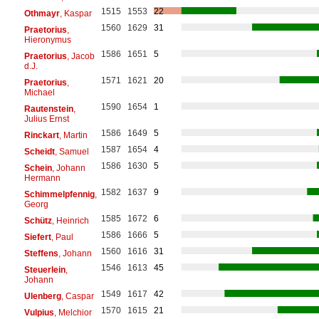
1515
1553
22
Othmayr
, Kaspar
1560
1629
31
Praetorius
,
Hieronymus
1586
1651
5
Praetorius
, Jacob
d.J.
1571
1621
20
Praetorius
,
Michael
1590
1654
1
Rautenstein
,
Julius Ernst
1586
1649
5
Rinckart
, Martin
1587
1654
4
Scheidt
, Samuel
1586
1630
5
Schein
, Johann
Hermann
1582
1637
9
Schimmelpfennig
,
Georg
1585
1672
6
Schütz
, Heinrich
1586
1666
5
Siefert
, Paul
1560
1616
31
Steffens
, Johann
1546
1613
45
Steuerlein
,
Johann
1549
1617
42
Ulenberg
, Caspar
1570
1615
21
Vulpius
, Melchior