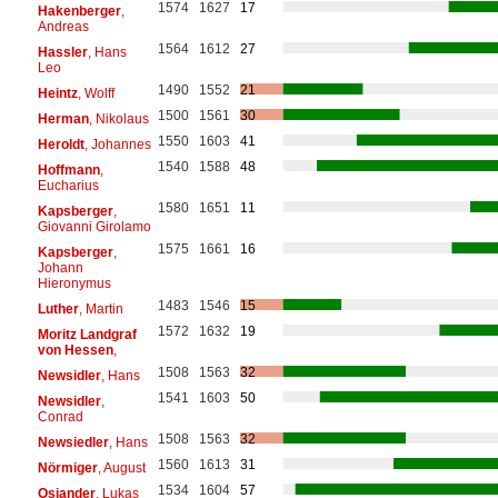
1574
1627
17
Hakenberger
,
Andreas
1564
1612
27
Hassler
, Hans
Leo
1490
1552
21
Heintz
, Wolff
1500
1561
30
Herman
, Nikolaus
1550
1603
41
Heroldt
, Johannes
1540
1588
48
Hoffmann
,
Eucharius
1580
1651
11
Kapsberger
,
Giovanni Girolamo
1575
1661
16
Kapsberger
,
Johann
Hieronymus
1483
1546
15
Luther
, Martin
1572
1632
19
Moritz Landgraf
von Hessen
,
1508
1563
32
Newsidler
, Hans
1541
1603
50
Newsidler
,
Conrad
1508
1563
32
Newsiedler
, Hans
1560
1613
31
Nörmiger
, August
1534
1604
57
Osiander
, Lukas