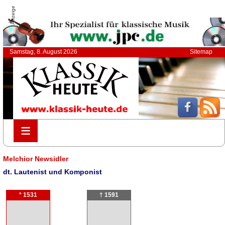
Anzeige
Samstag, 8. August 2026
Sitemap
≡
≡
Melchior Newsidler
dt. Lautenist und Komponist
* 1531
† 1591