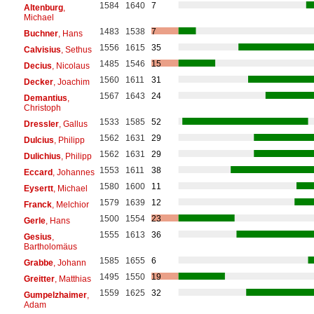
1584
1640
7
Altenburg
,
Michael
1483
1538
7
Buchner
, Hans
1556
1615
35
Calvisius
, Sethus
1485
1546
15
Decius
, Nicolaus
1560
1611
31
Decker
, Joachim
1567
1643
24
Demantius
,
Christoph
1533
1585
52
Dressler
, Gallus
1562
1631
29
Dulcius
, Philipp
1562
1631
29
Dulichius
, Philipp
1553
1611
38
Eccard
, Johannes
1580
1600
11
Eysertt
, Michael
1579
1639
12
Franck
, Melchior
1500
1554
23
Gerle
, Hans
1555
1613
36
Gesius
,
Bartholomäus
1585
1655
6
Grabbe
, Johann
1495
1550
19
Greitter
, Matthias
1559
1625
32
Gumpelzhaimer
,
Adam