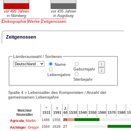
vor 495 Jahren
vor 435 Jahren
in Nürnberg
in Augsburg
Diskographie
Werke
Zeitgenossen
Zeitgenossen
Länderauswahl / Sortieren
Name
Geburtsjahr
Lebensjahre
Sterbejahr
Spalte 4 = Lebensalter des Komponisten / Anzahl der
gemeinsamen Lebensjahre
*
†
J.
Melchior
1531
1591
60
1530
1540
1550
1560
1570
1580
15
Newsidler
1486
1556
25
Agricola
, Martin
1564
1628
27
Aichinger
, Gregor