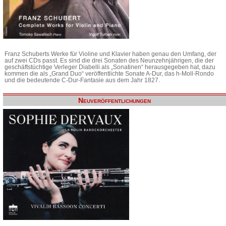
Franz Schuberts Werke für Violine und Klavier haben genau den Umfang, der
auf zwei CDs passt. Es sind die drei Sonaten des Neunzehnjährigen, die der
geschäftstüchtige Verleger Diabelli als „Sonatinen“ herausgegeben hat, dazu
kommen die als „Grand Duo“ veröffentlichte Sonate A-Dur, das h-Moll-Rondo
und die bedeutende C-Dur-Fantasie aus dem Jahr 1827.
Neuveröffentlichungen