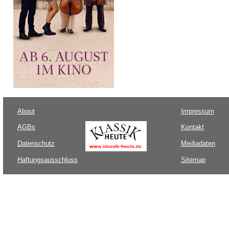
About
Impressum
AGBs
Kontakt
Datenschutz
Mediadaten
Haftungsausschluss
Sitemap