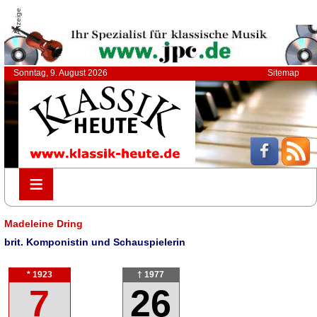
Anzeige
Sonntag, 9. August 2026
Sitemap
≡
≡
Madeleine Dring
brit. Komponistin und Schauspielerin
* 1923
† 1977
7
26