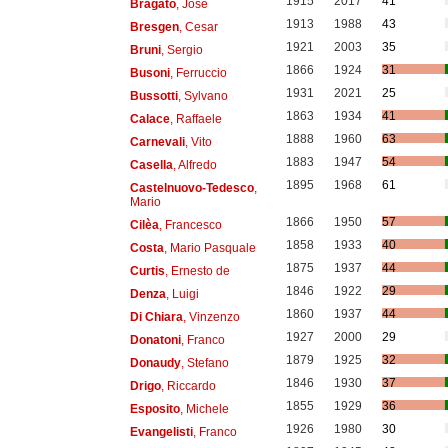
1915
2017
41
Bragato
, José
1913
1988
43
Bresgen
, Cesar
1921
2003
35
Bruni
, Sergio
1866
1924
31
Busoni
, Ferruccio
1931
2021
25
Bussotti
, Sylvano
1863
1934
41
Calace
, Raffaele
1888
1960
63
Carnevali
, Vito
1883
1947
54
Casella
, Alfredo
1895
1968
61
Castelnuovo-Tedesco
,
Mario
1866
1950
57
Cilèa
, Francesco
1858
1933
40
Costa
, Mario Pasquale
1875
1937
44
Curtis
, Ernesto de
1846
1922
29
Denza
, Luigi
1860
1937
44
Di Chiara
, Vinzenzo
1927
2000
29
Donatoni
, Franco
1879
1925
32
Donaudy
, Stefano
1846
1930
37
Drigo
, Riccardo
1855
1929
36
Esposito
, Michele
1926
1980
30
Evangelisti
, Franco