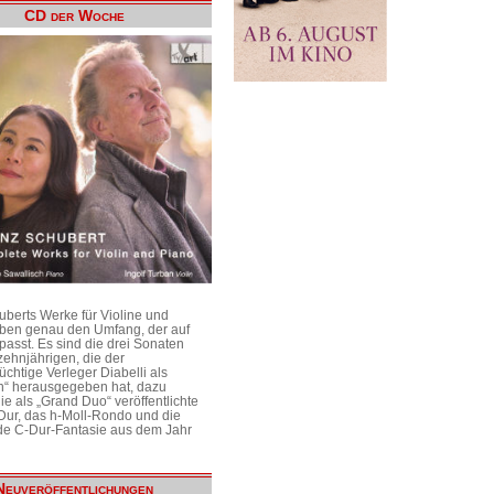
CD der Woche
uberts Werke für Violine und
aben genau den Umfang, der auf
passt. Es sind die drei Sonaten
ehnjährigen, die der
üchtige Verleger Diabelli als
n“ herausgegeben hat, dazu
e als „Grand Duo“ veröffentlichte
Dur, das h-Moll-Rondo und die
e C-Dur-Fantasie aus dem Jahr
Neuveröffentlichungen