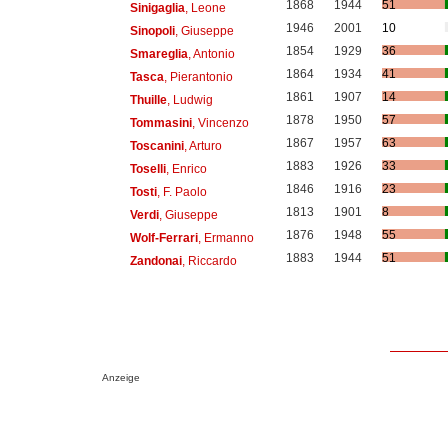
1868
1944
51
Sinigaglia
, Leone
1946
2001
10
Sinopoli
, Giuseppe
1854
1929
36
Smareglia
, Antonio
1864
1934
41
Tasca
, Pierantonio
1861
1907
14
Thuille
, Ludwig
1878
1950
57
Tommasini
, Vincenzo
1867
1957
63
Toscanini
, Arturo
1883
1926
33
Toselli
, Enrico
1846
1916
23
Tosti
, F. Paolo
1813
1901
8
Verdi
, Giuseppe
1876
1948
55
Wolf-Ferrari
, Ermanno
1883
1944
51
Zandonai
, Riccardo
Anzeige