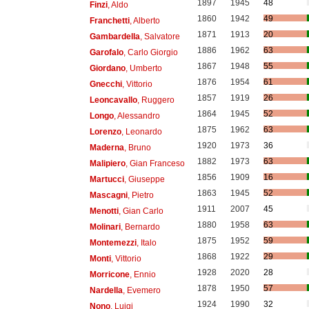
1897
1945
48
Finzi
, Aldo
1860
1942
49
Franchetti
, Alberto
1871
1913
20
Gambardella
, Salvatore
1886
1962
63
Garofalo
, Carlo Giorgio
1867
1948
55
Giordano
, Umberto
1876
1954
61
Gnecchi
, Vittorio
1857
1919
26
Leoncavallo
, Ruggero
1864
1945
52
Longo
, Alessandro
1875
1962
63
Lorenzo
, Leonardo
1920
1973
36
Maderna
, Bruno
1882
1973
63
Malipiero
, Gian Franceso
1856
1909
16
Martucci
, Giuseppe
1863
1945
52
Mascagni
, Pietro
1911
2007
45
Menotti
, Gian Carlo
1880
1958
63
Molinari
, Bernardo
1875
1952
59
Montemezzi
, Italo
1868
1922
29
Monti
, Vittorio
1928
2020
28
Morricone
, Ennio
1878
1950
57
Nardella
, Evemero
1924
1990
32
Nono
, Luigi