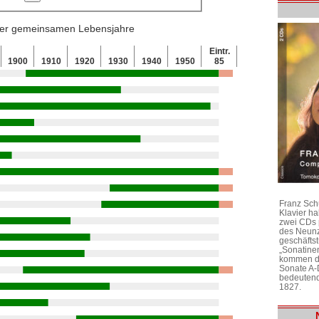
 der gemeinsamen Lebensjahre
Eintr.
1900
1910
1920
1930
1940
1950
85
Franz Sch
Klavier h
zwei CDs 
des Neunz
geschäftst
„Sonatine
kommen di
Sonate A-
bedeutend
1827.