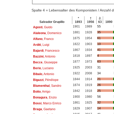
Spalte 4 = Lebensalter des Komponisten / Anzahl
*
†
J.
Salvador Grupillo
1893
1956
63
1890
1901
1989
55
Agosti
, Guido
1881
1928
35
Alaleona
, Domenico
1875
1954
61
Alfano
, Franco
1822
1903
10
Arditi
, Luigi
1867
1934
41
Bajardi
, Francesco
1818
1897
4
Bazzini
, Antonio
1877
1973
63
Becce
, Giuseppe
1925
2003
31
Berio
, Luciano
1922
2008
34
Bibalo
, Antonio
1844
1914
21
Bigazzi
, Pénélope
1874
1919
26
Blumenthal
, Sandro
1842
1918
25
Boïto
, Arrigo
1900
1980
56
Bonagura
, Enzio
1861
1925
32
Bossi
, Marco Enrico
1829
1907
14
Braga
, Gaetano