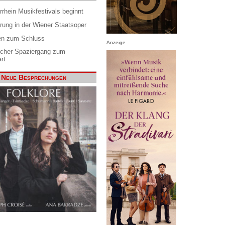
rrhein Musikfestivals beginnt
rung in der Wiener Staatsoper
en zum Schluss
Anzeige
scher Spaziergang zum
rt
Neue Besprechungen