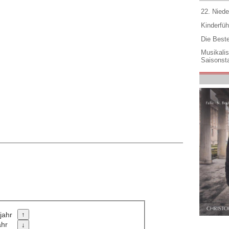
22. Niede
Kinderfüh
Die Best
Musikali
Saisonsta
jahr
ahr