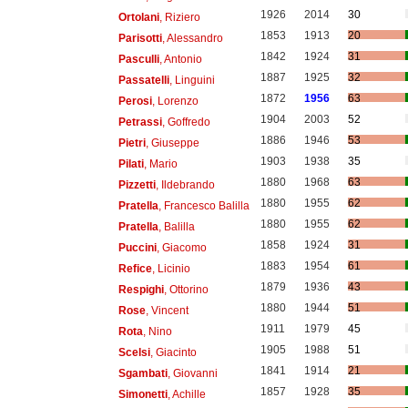
1926
2014
30
Ortolani
, Riziero
1853
1913
20
Parisotti
, Alessandro
1842
1924
31
Pasculli
, Antonio
1887
1925
32
Passatelli
, Linguini
1872
1956
63
Perosi
, Lorenzo
1904
2003
52
Petrassi
, Goffredo
1886
1946
53
Pietri
, Giuseppe
1903
1938
35
Pilati
, Mario
1880
1968
63
Pizzetti
, Ildebrando
1880
1955
62
Pratella
, Francesco Balilla
1880
1955
62
Pratella
, Balilla
1858
1924
31
Puccini
, Giacomo
1883
1954
61
Refice
, Licinio
1879
1936
43
Respighi
, Ottorino
1880
1944
51
Rose
, Vincent
1911
1979
45
Rota
, Nino
1905
1988
51
Scelsi
, Giacinto
1841
1914
21
Sgambati
, Giovanni
1857
1928
35
Simonetti
, Achille