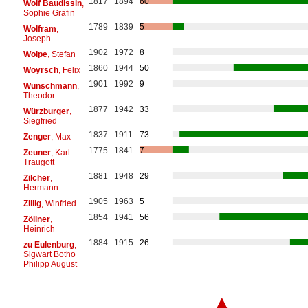
1817
1894
60
Wolf Baudissin
,
Sophie Gräfin
1789
1839
5
Wolfram
,
Joseph
1902
1972
8
Wolpe
, Stefan
1860
1944
50
Woyrsch
, Felix
1901
1992
9
Wünschmann
,
Theodor
1877
1942
33
Würzburger
,
Siegfried
1837
1911
73
Zenger
, Max
1775
1841
7
Zeuner
, Karl
Traugott
1881
1948
29
Zilcher
,
Hermann
1905
1963
5
Zillig
, Winfried
1854
1941
56
Zöllner
,
Heinrich
1884
1915
26
zu Eulenburg
,
Sigwart Botho
Philipp August
▲