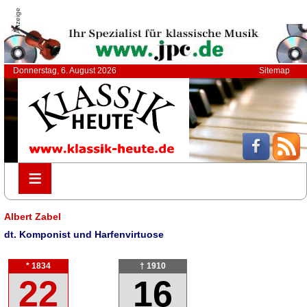
Anzeige
Donnerstag, 6. August 2026
Sitemap
≡
≡
Albert Zabel
dt. Komponist und Harfenvirtuose
* 1834
† 1910
22
16