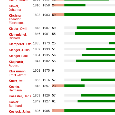
Kiel
, Friedrich
1810
1858
24
Kinkel
,
Johanna
1823
1903
69
Kirchner
,
Theodor
Fürchtegott
1848
1907
59
Kistler
, Cyrill
1846
1901
55
Kleinmichel
,
Richard
1885
1973
25
Klemperer
, Otto
1859
1933
51
Klengel
, Julius
1854
1935
56
Klengel
, Paul
1847
1902
55
Klughardt
,
August
1901
1975
9
Klussmann
,
Ernst Gernot
1853
1916
57
Knorr
, Iwan
1818
1857
23
Koenig
,
Hermann
1853
1926
57
Koessler
, Hans
1849
1927
61
Köhler
,
Bernhard
1825
1905
71
Kosleck
, Julius