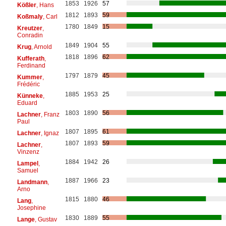
1853
1926
57
Kößler
, Hans
1812
1893
59
Koßmaly
, Carl
1780
1849
15
Kreutzer
,
Conradin
1849
1904
55
Krug
, Arnold
1818
1896
62
Kufferath
,
Ferdinand
1797
1879
45
Kummer
,
Frédéric
1885
1953
25
Künneke
,
Eduard
1803
1890
56
Lachner
, Franz
Paul
1807
1895
61
Lachner
, Ignaz
1807
1893
59
Lachner
,
Vinzenz
1884
1942
26
Lampel
,
Samuel
1887
1966
23
Landmann
,
Arno
1815
1880
46
Lang
,
Josephine
1830
1889
55
Lange
, Gustav