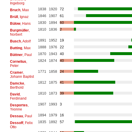
Ingeborg
1838
1920
72
Bruch
, Max
1846
1907
61
Brüll
, Ignaz
1830
1894
60
Bülow
, Hans
1810
1836
2
Burgmüller
,
Norbert
1891
1952
19
Busch
, Adolf
1888
1976
22
Butting
, Max
1870
1943
40
Büttner
, Paul
1824
1874
40
Cornelius
,
Peter
1771
1858
24
Cramer
,
Johann Baptist
1812
1875
41
Damcke
,
Berthold
1810
1873
39
David
,
Ferdinand
1907
1993
3
Desportes
,
Yvonne
1894
1979
16
Dessau
, Paul
1835
1892
57
Dessoff
, Felix
Otto