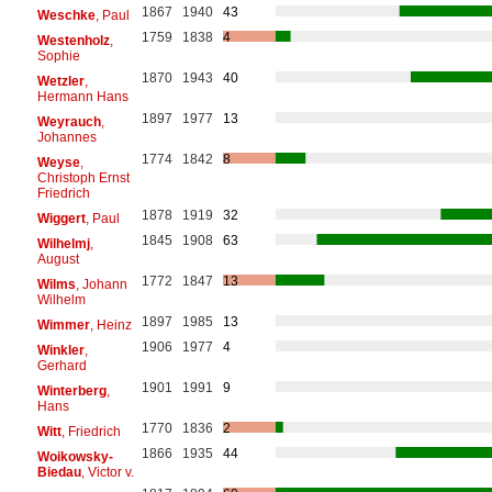
1867
1940
43
Weschke
, Paul
1759
1838
4
Westenholz
,
Sophie
1870
1943
40
Wetzler
,
Hermann Hans
1897
1977
13
Weyrauch
,
Johannes
1774
1842
8
Weyse
,
Christoph Ernst
Friedrich
1878
1919
32
Wiggert
, Paul
1845
1908
63
Wilhelmj
,
August
1772
1847
13
Wilms
, Johann
Wilhelm
1897
1985
13
Wimmer
, Heinz
1906
1977
4
Winkler
,
Gerhard
1901
1991
9
Winterberg
,
Hans
1770
1836
2
Witt
, Friedrich
1866
1935
44
Woikowsky-
Biedau
, Victor v.