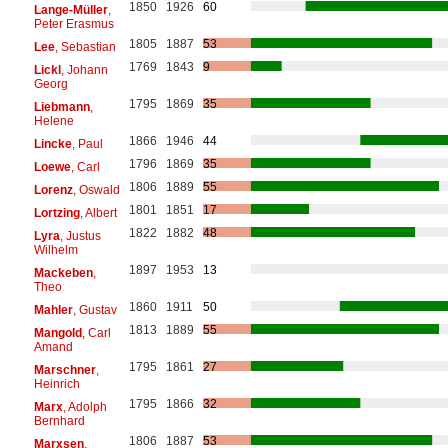
1850
1926
60
Lange-Müller
,
Peter Erasmus
1805
1887
53
Lee
, Sebastian
1769
1843
9
Lickl
, Johann
Georg
1795
1869
35
Liebmann
,
Helene
1866
1946
44
Lincke
, Paul
1796
1869
35
Loewe
, Carl
1806
1889
55
Lorenz
, Oswald
1801
1851
17
Lortzing
, Albert
1822
1882
48
Lyra
, Justus
Wilhelm
1897
1953
13
Mackeben
,
Theo
1860
1911
50
Mahler
, Gustav
1813
1889
55
Mangold
, Carl
Amand
1795
1861
27
Marschner
,
Heinrich
1795
1866
32
Marx
, Adolph
Bernhard
1806
1887
53
Marxsen
,