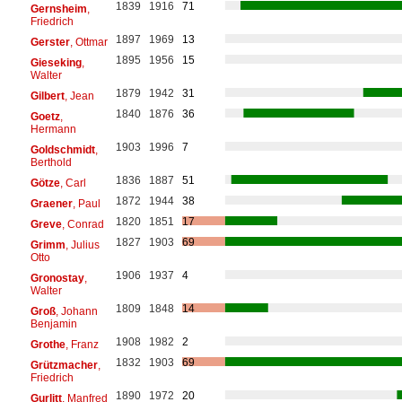
1839
1916
71
Gernsheim
,
Friedrich
1897
1969
13
Gerster
, Ottmar
1895
1956
15
Gieseking
,
Walter
1879
1942
31
Gilbert
, Jean
1840
1876
36
Goetz
,
Hermann
1903
1996
7
Goldschmidt
,
Berthold
1836
1887
51
Götze
, Carl
1872
1944
38
Graener
, Paul
1820
1851
17
Greve
, Conrad
1827
1903
69
Grimm
, Julius
Otto
1906
1937
4
Gronostay
,
Walter
1809
1848
14
Groß
, Johann
Benjamin
1908
1982
2
Grothe
, Franz
1832
1903
69
Grützmacher
,
Friedrich
1890
1972
20
Gurlitt
, Manfred