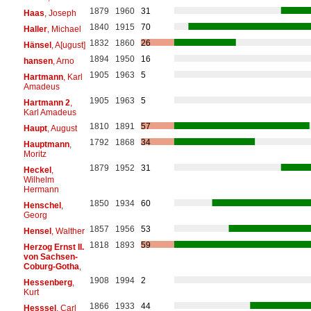
1879
1960
31
Haas
, Joseph
1840
1915
70
Haller
, Michael
1832
1860
26
Hänsel
, A[ugust]
1894
1950
16
hansen
, Arno
1905
1963
5
Hartmann
, Karl
Amadeus
1905
1963
5
Hartmann 2
,
Karl Amadeus
1810
1891
57
Haupt
, August
1792
1868
34
Hauptmann
,
Moritz
1879
1952
31
Heckel
,
Wilhelm
Hermann
1850
1934
60
Henschel
,
Georg
1857
1956
53
Hensel
, Walther
1818
1893
59
Herzog Ernst II.
von Sachsen-
Coburg-Gotha
,
1908
1994
2
Hessenberg
,
Kurt
1866
1933
44
Hesssel
, Carl