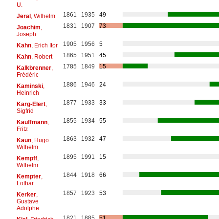
U.
1861
1935
49
Jeral
, Wilhelm
1831
1907
73
Joachim
,
Joseph
1905
1956
5
Kahn
, Erich Itor
1865
1951
45
Kahn
, Robert
1785
1849
15
Kalkbrenner
,
Frédéric
1886
1946
24
Kaminski
,
Heinrich
1877
1933
33
Karg-Elert
,
Sigfrid
1855
1934
55
Kauffmann
,
Fritz
1863
1932
47
Kaun
, Hugo
Wilhelm
1895
1991
15
Kempff
,
Wilhelm
1844
1918
66
Kempter
,
Lothar
1857
1923
53
Kerker
,
Gustave
Adolphe
1821
1885
51