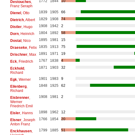
1772
1844
10
Destouches
,
Franz Seraph
1839
1905
66
Dienel
, Otto
1829
1908
74
Dietrich
, Albert
1908
1942
2
Distler
, Hugo
1804
1892
58
Dorn
, Heinrich
1895
1981
15
Dostal
, Nico
1835
1913
75
Draeseke
, Felix
1891
1971
19
Drischner
, Max
1767
1838
4
Eck
, Friedrich
1871
1903
32
Eckhold
,
Richard
1901
1983
9
Egk
, Werner
1848
1925
62
Eilenberg
,
Richard
1908
1981
2
Eisbrenner
,
Werner
Friedrich Emil
1898
1962
12
Eisler
, Hanns
1766
1854
20
Elsner
, Joseph
Anton Franz
1799
1885
51
Enckhausen
,