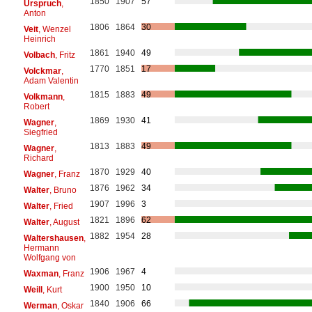
1850
1907
57
Urspruch
,
Anton
1806
1864
30
Veit
, Wenzel
Heinrich
1861
1940
49
Volbach
, Fritz
1770
1851
17
Volckmar
,
Adam Valentin
1815
1883
49
Volkmann
,
Robert
1869
1930
41
Wagner
,
Siegfried
1813
1883
49
Wagner
,
Richard
1870
1929
40
Wagner
, Franz
1876
1962
34
Walter
, Bruno
1907
1996
3
Walter
, Fried
1821
1896
62
Walter
, August
1882
1954
28
Waltershausen
,
Hermann
Wolfgang von
1906
1967
4
Waxman
, Franz
1900
1950
10
Weill
, Kurt
1840
1906
66
Werman
, Oskar