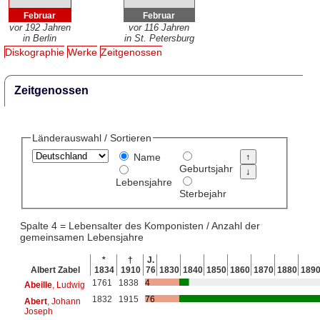
Februar
Februar
vor 192 Jahren
vor 116 Jahren
in Berlin
in St. Petersburg
Diskographie
Werke
Zeitgenossen
Zeitgenossen
Länderauswahl / Sortieren
Name
Geburtsjahr
Lebensjahre
Sterbejahr
Spalte 4 = Lebensalter des Komponisten / Anzahl der
gemeinsamen Lebensjahre
*
†
J.
Albert Zabel
1834
1910
76
1830
1840
1850
1860
1870
1880
189
1761
1838
4
Abeille
, Ludwig
1832
1915
76
Abert
, Johann
Joseph