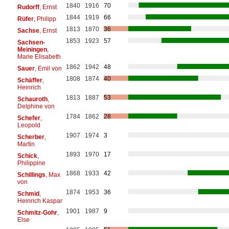
1840
1916
70
Rudorff
, Ernst
1844
1919
66
Rüfer
, Philipp
1813
1870
36
Sachse
, Ernst
1853
1923
57
Sachsen-
Meiningen
,
Marie Elisabeth
1862
1942
48
Sauer
, Emil von
1808
1874
40
Schäffer
,
Heinrich
1813
1887
53
Schauroth
,
Delphine von
1784
1862
28
Schefer
,
Leopold
1907
1974
3
Scherber
,
Martin
1893
1970
17
Schick
,
Philippine
1868
1933
42
Schillings
, Max
von
1874
1953
36
Schmid
,
Heinrich Kaspar
1901
1987
9
Schmitz-Gohr
,
Else