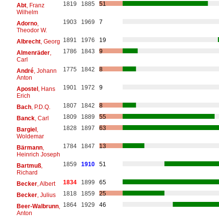
1819
1885
51
Abt
, Franz
Wilhelm
1903
1969
7
Adorno
,
Theodor W.
1891
1976
19
Albrecht
, Georg
1786
1843
9
Almenräder
,
Carl
1775
1842
8
André
, Johann
Anton
1901
1972
9
Apostel
, Hans
Erich
1807
1842
8
Bach
, P.D.Q.
1809
1889
55
Banck
, Carl
1828
1897
63
Bargiel
,
Woldemar
1784
1847
13
Bärmann
,
Heinrich Joseph
1859
1910
51
Bartmuß
,
Richard
1834
1899
65
Becker
, Albert
1818
1859
25
Becker
, Julius
1864
1929
46
Beer-Walbrunn
,
Anton