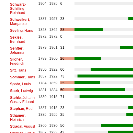
1904
1985
6
Schwarz-
Schilling
,
Reinhard
1887
1957
23
Schweikert
,
Margarete
1828
1862
28
Seeling
, Hans
1872
1872
0
Sekles
,
Bernhard
1879
1961
31
Senfter
,
Johanna
1789
1860
26
Silcher
,
Friedrich
1850
1922
60
Sitt
, Hans
1837
1922
73
Sommer
, Hans
1784
1859
25
Spohr
, Louis
1831
1884
50
Stark
, Ludwig
1839
1915
71
Stehle
, Johann
Gustav Eduard
1887
1915
23
Stephan
, Rudi
1885
1955
25
Sthamer
,
Heinrich
1860
1930
50
Stradal
, August
1867
1933
43