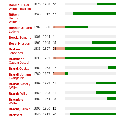
1870
1938
40
Böhme
, Oskar
Wilhelmowitsch
1843
1915
67
Böhme
,
Heinrich
Wilhelm
1787
1860
26
Böhner
, Johann
Ludwig
1906
1944
4
Borck
, Edmund
1865
1945
45
Bose
, Fritz von
1833
1897
63
Brahms
,
Johannes
1833
1902
68
Brambach
,
Caspar Joseph
1883
1963
27
Brand
, Gustav
1760
1837
3
Brandl
, Johann
Evangelist
1869
1923
41
Brandt
, Vassily
(Willy)
1869
1923
41
Brandt
, Willy
1882
1954
28
Braunfels
,
Walter
1898
1956
12
Brecht
, Bertolt
1840
1913
70
Bronsart
,