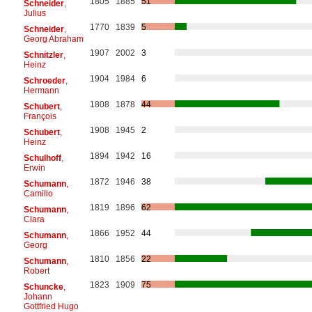
1805
1885
51
Schneider
,
Julius
1770
1839
5
Schneider
,
Georg Abraham
1907
2002
3
Schnitzler
,
Heinz
1904
1984
6
Schroeder
,
Hermann
1808
1878
44
Schubert
,
François
1908
1945
2
Schubert
,
Heinz
1894
1942
16
Schulhoff
,
Erwin
1872
1946
38
Schumann
,
Camillo
1819
1896
62
Schumann
,
Clara
1866
1952
44
Schumann
,
Georg
1810
1856
22
Schumann
,
Robert
1823
1909
75
Schuncke
,
Johann
Gottfried Hugo