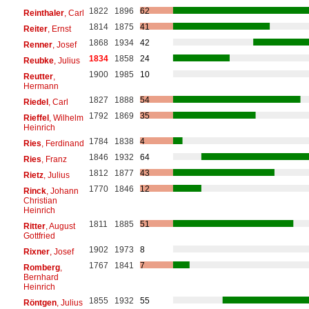
1822
1896
62
Reinthaler
, Carl
1814
1875
41
Reiter
, Ernst
1868
1934
42
Renner
, Josef
1834
1858
24
Reubke
, Julius
1900
1985
10
Reutter
,
Hermann
1827
1888
54
Riedel
, Carl
1792
1869
35
Rieffel
, Wilhelm
Heinrich
1784
1838
4
Ries
, Ferdinand
1846
1932
64
Ries
, Franz
1812
1877
43
Rietz
, Julius
1770
1846
12
Rinck
, Johann
Christian
Heinrich
1811
1885
51
Ritter
, August
Gottfried
1902
1973
8
Rixner
, Josef
1767
1841
7
Romberg
,
Bernhard
Heinrich
1855
1932
55
Röntgen
, Julius