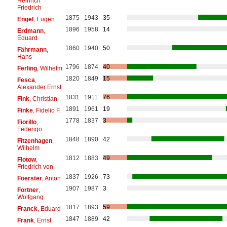
Heinrich
Friedrich
1875
1943
35
Engel
, Eugen
1896
1958
14
Erdmann
,
Eduard
1860
1940
50
Fährmann
,
Hans
1796
1874
40
Ferling
, Wilhelm
1820
1849
15
Fesca
,
Alexander Ernst
1831
1911
76
Fink
, Christian
1891
1961
19
Finke
, Fidelio F.
1778
1837
3
Fiorillo
,
Federigo
1848
1890
42
Fitzenhagen
,
Wilhelm
1812
1883
49
Flotow
,
Friedrich von
1837
1926
73
Foerster
, Anton
1907
1987
3
Fortner
,
Wolfgang
1817
1893
59
Franck
, Eduard
1847
1889
42
Frank
, Ernst