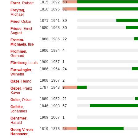
1815
1892
58
Franz
, Robert
1816
1895
61
Freytag
,
Michael
1871
1941
39
Fried
, Oskar
1880
1963
30
Friese
, Ernst
August
1888
1986
22
Fromm-
Michaels
, Ilse
1906
1984
4
Frommel
,
Gerhard
1909
1957
1
Fürnberg
, Louis
1886
1954
24
Furtwängler
,
Wilhelm
1908
1967
2
Gaze
, Heino
1787
1843
9
Gebel
, Franz
Xaver
1889
1952
21
Geier
, Oskar
1846
1903
57
Gelbke
,
Johannes
1909
2007
1
Genzmer
,
Harald
1819
1878
44
Georg V. von
Hannover
,