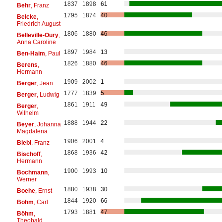
1837
1898
61
Behr
, Franz
1795
1874
40
Belcke
,
Friedrich August
1806
1880
46
Belleville-Oury
,
Anna Caroline
1897
1984
13
Ben-Haim
, Paul
1826
1880
46
Berens
,
Hermann
1909
2002
1
Berger
, Jean
1777
1839
5
Berger
, Ludwig
1861
1911
49
Berger
,
Wilhelm
1888
1944
22
Beyer
, Johanna
Magdalena
1906
2001
4
Biebl
, Franz
1868
1936
42
Bischoff
,
Hermann
1900
1993
10
Bochmann
,
Werner
1880
1938
30
Boehe
, Ernst
1844
1920
66
Bohm
, Carl
1793
1881
47
Böhm
,
Theobald