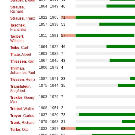
Sträßer
, Ewald
1864
1949
46
Strauss
,
Richard
1822
1905
71
Strauss
, Franz
1857
1938
53
Taschek
,
Franziska
1811
1891
57
Taubert
,
Wilhelm
1864
1922
46
Teike
, Carl
1903
1982
7
Thate
, Albert
1867
1945
43
Thiessen
, Karl
1906
1973
4
Thilman
,
Johannes Paul
1887
1971
23
Tiessen
, Heinz
1875
1944
35
Translateur
,
Siegfried
1903
1979
7
Trexler
, Georg
Max
1908
1951
2
Triebel
, Walter
1837
1920
73
Troyer
, Carlos
1879
1968
31
Trunk
, Richard
1832
1897
63
Türke
, Otto