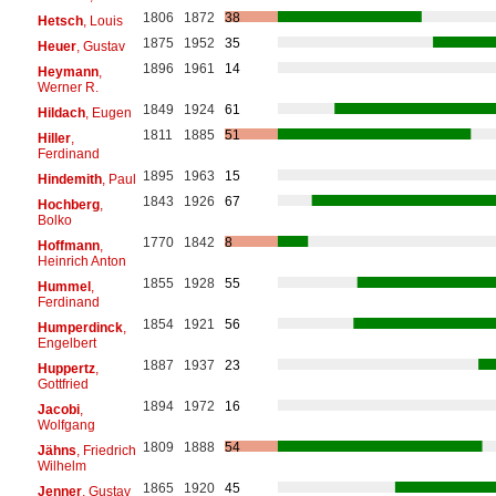
1806
1872
38
Hetsch
, Louis
1875
1952
35
Heuer
, Gustav
1896
1961
14
Heymann
,
Werner R.
1849
1924
61
Hildach
, Eugen
1811
1885
51
Hiller
,
Ferdinand
1895
1963
15
Hindemith
, Paul
1843
1926
67
Hochberg
,
Bolko
1770
1842
8
Hoffmann
,
Heinrich Anton
1855
1928
55
Hummel
,
Ferdinand
1854
1921
56
Humperdinck
,
Engelbert
1887
1937
23
Huppertz
,
Gottfried
1894
1972
16
Jacobi
,
Wolfgang
1809
1888
54
Jähns
, Friedrich
Wilhelm
1865
1920
45
Jenner
, Gustav