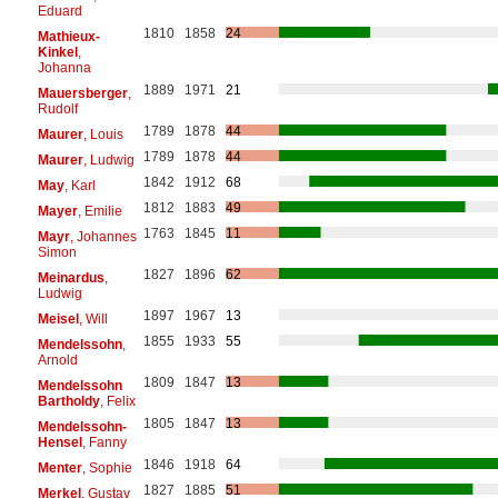
Eduard
1810
1858
24
Mathieux-
Kinkel
,
Johanna
1889
1971
21
Mauersberger
,
Rudolf
1789
1878
44
Maurer
, Louis
1789
1878
44
Maurer
, Ludwig
1842
1912
68
May
, Karl
1812
1883
49
Mayer
, Emilie
1763
1845
11
Mayr
, Johannes
Simon
1827
1896
62
Meinardus
,
Ludwig
1897
1967
13
Meisel
, Will
1855
1933
55
Mendelssohn
,
Arnold
1809
1847
13
Mendelssohn
Bartholdy
, Felix
1805
1847
13
Mendelssohn-
Hensel
, Fanny
1846
1918
64
Menter
, Sophie
1827
1885
51
Merkel
, Gustav