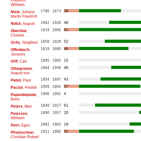
Friedrich
Wilhelm
1780
1873
39
Nisle
, Johann
Martin Friedrich
1862
1928
48
Nölck
, August
1819
1895
61
Oberthür
,
Charles
1858
1929
52
Ochs
, Siegfried
1819
1880
46
Offenbach
,
Jacques
1895
1982
15
Orff
, Carl
1864
1946
46
Othegraven
,
August von
1854
1897
43
Pabst
, Paul
1809
1891
57
Pacius
, Fredrik
1906
1991
4
Papandopoulo
,
Boris
1849
1927
61
Peters
, Max
1890
1957
20
Petersen
,
Wilhelm
1881
1962
29
Petri
, Egon
1821
1885
51
Pfretzschner
,
Christian Robert