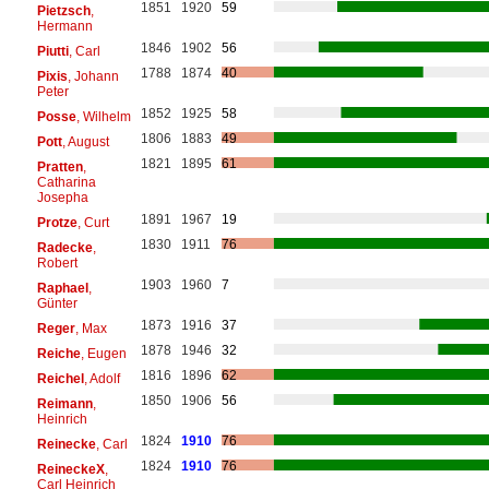
1851
1920
59
Pietzsch
,
Hermann
1846
1902
56
Piutti
, Carl
1788
1874
40
Pixis
, Johann
Peter
1852
1925
58
Posse
, Wilhelm
1806
1883
49
Pott
, August
1821
1895
61
Pratten
,
Catharina
Josepha
1891
1967
19
Protze
, Curt
1830
1911
76
Radecke
,
Robert
1903
1960
7
Raphael
,
Günter
1873
1916
37
Reger
, Max
1878
1946
32
Reiche
, Eugen
1816
1896
62
Reichel
, Adolf
1850
1906
56
Reimann
,
Heinrich
1824
1910
76
Reinecke
, Carl
1824
1910
76
ReineckeX
,
Carl Heinrich