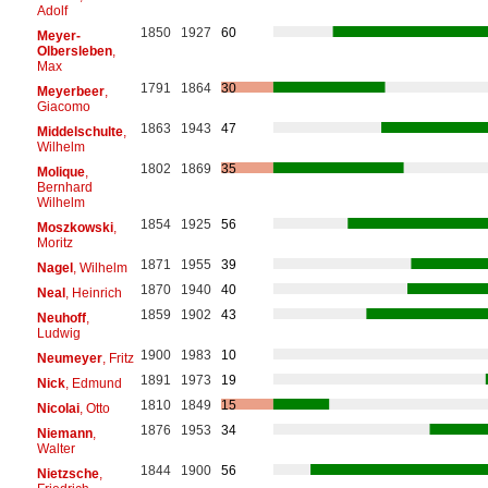
Adolf
1850
1927
60
Meyer-
Olbersleben
,
Max
1791
1864
30
Meyerbeer
,
Giacomo
1863
1943
47
Middelschulte
,
Wilhelm
1802
1869
35
Molique
,
Bernhard
Wilhelm
1854
1925
56
Moszkowski
,
Moritz
1871
1955
39
Nagel
, Wilhelm
1870
1940
40
Neal
, Heinrich
1859
1902
43
Neuhoff
,
Ludwig
1900
1983
10
Neumeyer
, Fritz
1891
1973
19
Nick
, Edmund
1810
1849
15
Nicolai
, Otto
1876
1953
34
Niemann
,
Walter
1844
1900
56
Nietzsche
,