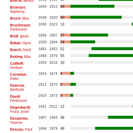
Brecht
, Bertolt
1840
1913
43
Bronsart
,
Ingeborg
1838
1920
50
Bruch
, Max
1930
2023
13
Bruckmann
,
Ferdinand
1846
1907
37
Brüll
, Ignaz
1830
1894
24
Bülow
, Hans
1891
1952
52
Busch
, Adolf
1888
1976
55
Butting
, Max
1933
2016
10
Callhoff
,
Herbert
1824
1874
4
Cornelius
,
Peter
1812
1875
5
Damcke
,
Berthold
1810
1873
3
David
,
Ferdinand
1931
2011
12
Degenhardt
,
Franz Josef
1907
1993
36
Desportes
,
Yvonne
1894
1979
49
Dessau
, Paul