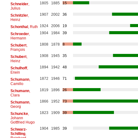
1805
1885
15
Schneider
,
Julius
1907
2002
36
Schnitzler
,
Heinz
1924
2006
19
Schonthal
, Ruth
1904
1984
39
Schroeder
,
Hermann
1808
1878
8
Schubert
,
François
1908
1945
35
Schubert
,
Heinz
1894
1942
48
Schulhoff
,
Erwin
1872
1946
71
Schumann
,
Camillo
1819
1896
26
Schumann
,
Clara
1866
1952
73
Schumann
,
Georg
1823
1909
39
Schuncke
,
Johann
Gottfried Hugo
1904
1985
39
Schwarz-
Schilling
,
Reinhard