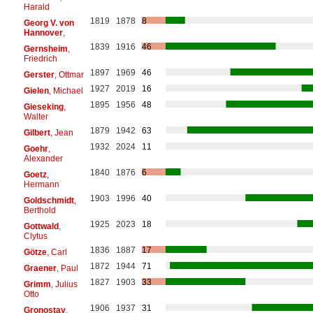
Harald
1819
1878
8
Georg V. von
Hannover
,
1839
1916
46
Gernsheim
,
Friedrich
1897
1969
46
Gerster
, Ottmar
1927
2019
16
Gielen
, Michael
1895
1956
48
Gieseking
,
Walter
1879
1942
63
Gilbert
, Jean
1932
2024
11
Goehr
,
Alexander
1840
1876
6
Goetz
,
Hermann
1903
1996
40
Goldschmidt
,
Berthold
1925
2023
18
Gottwald
,
Clytus
1836
1887
17
Götze
, Carl
1872
1944
71
Graener
, Paul
1827
1903
33
Grimm
, Julius
Otto
1906
1937
31
Gronostay
,