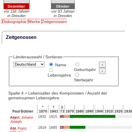
Dezember
Oktober
vor 156 Jahren
vor 83 Jahren
in Dresden
in Dresden
Diskographie
Werke
Zeitgenossen
Zeitgenossen
Länderauswahl / Sortieren
Name
Geburtsjahr
Lebensjahre
Sterbejahr
Spalte 4 = Lebensalter des Komponisten / Anzahl der
gemeinsamen Lebensjahre
*
†
J.
Paul Büttner
1870
1943
73
1870
1880
1890
1900
1910
1920
193
1832
1915
45
Abert
, Johann
Joseph
1819
1885
15
Abt
, Franz