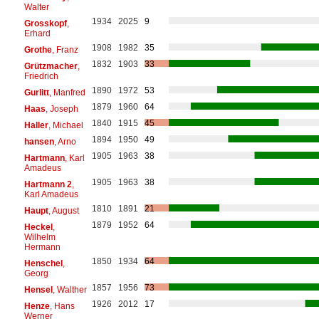
Walter
1934
2025
9
Grosskopf
,
Erhard
1908
1982
35
Grothe
, Franz
1832
1903
33
Grützmacher
,
Friedrich
1890
1972
53
Gurlitt
, Manfred
1879
1960
64
Haas
, Joseph
1840
1915
45
Haller
, Michael
1894
1950
49
hansen
, Arno
1905
1963
38
Hartmann
, Karl
Amadeus
1905
1963
38
Hartmann 2
,
Karl Amadeus
1810
1891
21
Haupt
, August
1879
1952
64
Heckel
,
Wilhelm
Hermann
1850
1934
64
Henschel
,
Georg
1857
1956
73
Hensel
, Walther
1926
2012
17
Henze
, Hans
Werner