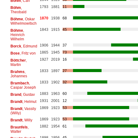
Bohm
, Carl
1793
1881
11
Böhm
,
Theobald
1870
1938
68
Böhme
, Oskar
Wilhelmowitsch
1843
1915
45
Böhme
,
Heinrich
Wilhelm
1906
1944
37
Borck
, Edmund
1865
1945
73
Bose
, Fritz von
1927
2019
16
Böttcher
,
Martin
1833
1897
27
Brahms
,
Johannes
1833
1902
32
Brambach
,
Caspar Joseph
1883
1963
60
Brand
, Gustav
1931
2001
12
Brandt
, Helmut
1869
1923
53
Brandt
, Vassily
(Willy)
1869
1923
53
Brandt
, Willy
1882
1954
61
Braunfels
,
Walter
1898
1956
45