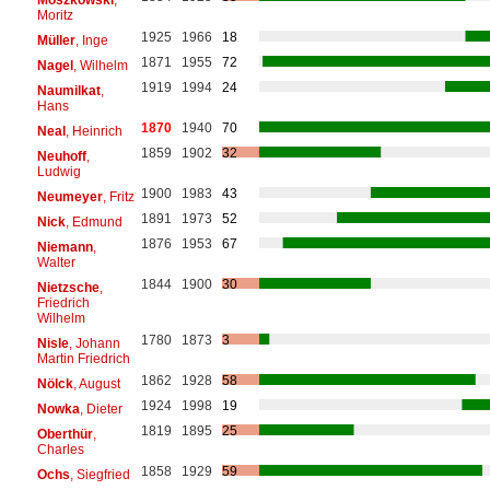
Moritz
1925
1966
18
Müller
, Inge
1871
1955
72
Nagel
, Wilhelm
1919
1994
24
Naumilkat
,
Hans
1870
1940
70
Neal
, Heinrich
1859
1902
32
Neuhoff
,
Ludwig
1900
1983
43
Neumeyer
, Fritz
1891
1973
52
Nick
, Edmund
1876
1953
67
Niemann
,
Walter
1844
1900
30
Nietzsche
,
Friedrich
Wilhelm
1780
1873
3
Nisle
, Johann
Martin Friedrich
1862
1928
58
Nölck
, August
1924
1998
19
Nowka
, Dieter
1819
1895
25
Oberthür
,
Charles
1858
1929
59
Ochs
, Siegfried