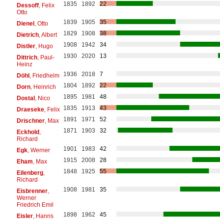
1835
1892
22
Dessoff
, Felix
Otto
1839
1905
35
Dienel
, Otto
1829
1908
38
Dietrich
, Albert
1908
1942
34
Distler
, Hugo
1930
2020
13
Dittrich
, Paul-
Heinz
1936
2018
7
Döhl
, Friedhelm
1804
1892
22
Dorn
, Heinrich
1895
1981
48
Dostal
, Nico
1835
1913
43
Draeseke
, Felix
1891
1971
52
Drischner
, Max
1871
1903
32
Eckhold
,
Richard
1901
1983
42
Egk
, Werner
1915
2008
28
Eham
, Max
1848
1925
55
Eilenberg
,
Richard
1908
1981
35
Eisbrenner
,
Werner
Friedrich Emil
1898
1962
45
Eisler
, Hanns