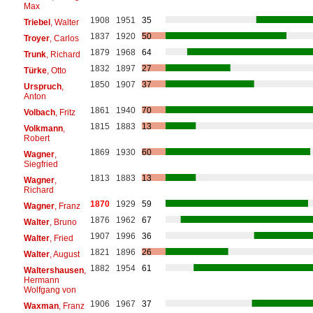
Max
1908
1951
35
Triebel
, Walter
1837
1920
50
Troyer
, Carlos
1879
1968
64
Trunk
, Richard
1832
1897
27
Türke
, Otto
1850
1907
37
Urspruch
,
Anton
1861
1940
70
Volbach
, Fritz
1815
1883
13
Volkmann
,
Robert
1869
1930
60
Wagner
,
Siegfried
1813
1883
13
Wagner
,
Richard
1870
1929
59
Wagner
, Franz
1876
1962
67
Walter
, Bruno
1907
1996
36
Walter
, Fried
1821
1896
26
Walter
, August
1882
1954
61
Waltershausen
,
Hermann
Wolfgang von
1906
1967
37
Waxman
, Franz