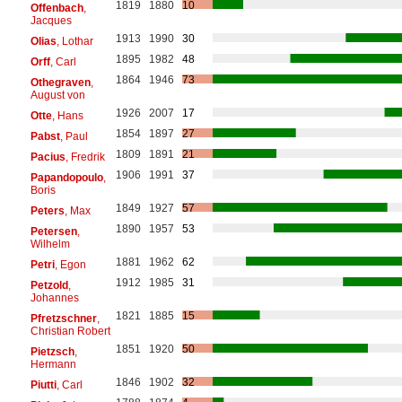
1819
1880
10
Offenbach
,
Jacques
1913
1990
30
Olias
, Lothar
1895
1982
48
Orff
, Carl
1864
1946
73
Othegraven
,
August von
1926
2007
17
Otte
, Hans
1854
1897
27
Pabst
, Paul
1809
1891
21
Pacius
, Fredrik
1906
1991
37
Papandopoulo
,
Boris
1849
1927
57
Peters
, Max
1890
1957
53
Petersen
,
Wilhelm
1881
1962
62
Petri
, Egon
1912
1985
31
Petzold
,
Johannes
1821
1885
15
Pfretzschner
,
Christian Robert
1851
1920
50
Pietzsch
,
Hermann
1846
1902
32
Piutti
, Carl