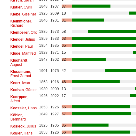
Kirsch
, Sarah
1848
1907
37
Kistler
, Cyrill
1925
2009
18
Klebe
, Giselher
1846
1901
31
Kleinmichel
,
Richard
1885
1973
58
Klemperer
, Otto
1859
1933
63
Klengel
, Julius
1854
1935
65
Klengel
, Paul
1928
1971
15
Kluge
, Manfred
1847
1902
32
Klughardt
,
August
1901
1975
42
Klussmann
,
Ernst Gernot
1853
1916
46
Knorr
, Iwan
1930
2009
13
Kochan
, Günter
1926
2022
17
Koerppen
,
Alfred
1853
1926
56
Koessler
, Hans
1849
1927
57
Köhler
,
Bernhard
1825
1905
35
Kosleck
, Julius
1853
1926
56
Kößler
, Hans