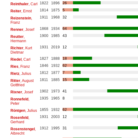
1822
1896
26
Reinthaler
, Carl
1814
1875
5
Reiter
, Ernst
1911
1968
32
Reizenstein
,
Franz
1868
1934
64
Renner
, Josef
1900
1985
43
Reutter
,
Hermann
1931
2019
12
Richter
, Kurt
Dietmar
1827
1888
18
Riedel
, Carl
1846
1932
62
Ries
, Franz
1812
1877
7
Rietz
, Julius
1811
1885
15
Ritter
, August
Gottfried
1902
1973
41
Rixner
, Josef
1935
1965
8
Ronnefeld
,
Peter
1855
1932
62
Röntgen
, Julius
1931
2003
12
Rosenfeld
,
Gerhard
1912
1995
31
Rosenstengel
,
Albrecht