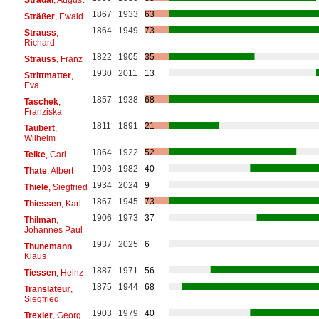
1867
1933
63
Sträßer
, Ewald
1864
1949
73
Strauss
,
Richard
1822
1905
35
Strauss
, Franz
1930
2011
13
Strittmatter
,
Eva
1857
1938
68
Taschek
,
Franziska
1811
1891
21
Taubert
,
Wilhelm
1864
1922
52
Teike
, Carl
1903
1982
40
Thate
, Albert
1934
2024
9
Thiele
, Siegfried
1867
1945
73
Thiessen
, Karl
1906
1973
37
Thilman
,
Johannes Paul
1937
2025
6
Thunemann
,
Klaus
1887
1971
56
Tiessen
, Heinz
1875
1944
68
Translateur
,
Siegfried
1903
1979
40
Trexler
, Georg