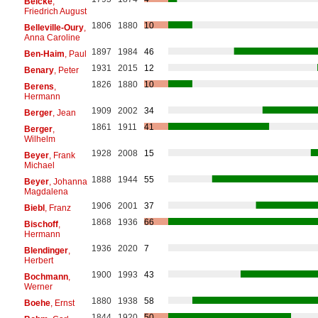
Belcke
,
Friedrich August
1806
1880
10
Belleville-Oury
,
Anna Caroline
1897
1984
46
Ben-Haim
, Paul
1931
2015
12
Benary
, Peter
1826
1880
10
Berens
,
Hermann
1909
2002
34
Berger
, Jean
1861
1911
41
Berger
,
Wilhelm
1928
2008
15
Beyer
, Frank
Michael
1888
1944
55
Beyer
, Johanna
Magdalena
1906
2001
37
Biebl
, Franz
1868
1936
66
Bischoff
,
Hermann
1936
2020
7
Blendinger
,
Herbert
1900
1993
43
Bochmann
,
Werner
1880
1938
58
Boehe
, Ernst
1844
1920
50