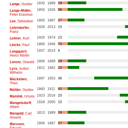
1830
1889
19
Lange
, Gustav
1850
1926
56
Lange-Müller
,
Peter Erasmus
1805
1887
17
Lee
, Sebastian
1928
2013
15
Lehrndorfer
,
Franz
1920
1974
23
Leimer
, Kurt
1866
1946
73
Lincke
, Paul
1937
2014
6
Longquich
,
Heinz Martin
1806
1889
19
Lorenz
, Oswald
1822
1882
12
Lyra
, Justus
Wilhelm
1897
1953
46
Mackeben
,
Theo
1860
1911
41
Mahler
, Gustav
1923
2016
20
Mamlok
, Ursula
1928
2005
15
Mangelsdorff
,
Albert
1813
1889
19
Mangold
, Carl
Amand
1806
1887
17
Marxsen
,
Eduard