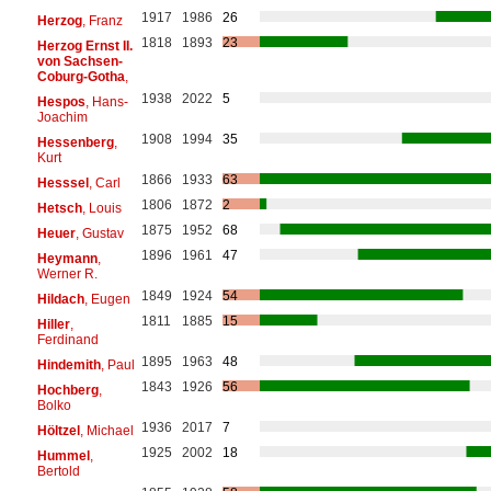
1917
1986
26
Herzog
, Franz
1818
1893
23
Herzog Ernst II.
von Sachsen-
Coburg-Gotha
,
1938
2022
5
Hespos
, Hans-
Joachim
1908
1994
35
Hessenberg
,
Kurt
1866
1933
63
Hesssel
, Carl
1806
1872
2
Hetsch
, Louis
1875
1952
68
Heuer
, Gustav
1896
1961
47
Heymann
,
Werner R.
1849
1924
54
Hildach
, Eugen
1811
1885
15
Hiller
,
Ferdinand
1895
1963
48
Hindemith
, Paul
1843
1926
56
Hochberg
,
Bolko
1936
2017
7
Höltzel
, Michael
1925
2002
18
Hummel
,
Bertold