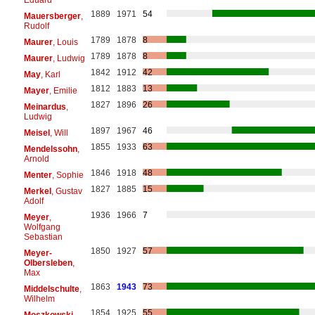
1889
1971
54
Mauersberger
,
Rudolf
1789
1878
8
Maurer
, Louis
1789
1878
8
Maurer
, Ludwig
1842
1912
42
May
, Karl
1812
1883
13
Mayer
, Emilie
1827
1896
26
Meinardus
,
Ludwig
1897
1967
46
Meisel
, Will
1855
1933
63
Mendelssohn
,
Arnold
1846
1918
48
Menter
, Sophie
1827
1885
15
Merkel
, Gustav
Adolf
1936
1966
7
Meyer
,
Wolfgang
Sebastian
1850
1927
57
Meyer-
Olbersleben
,
Max
1863
1943
73
Middelschulte
,
Wilhelm
1854
1925
55
Moszkowski
,