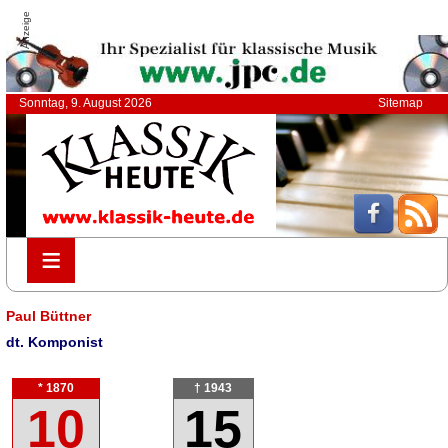
Anzeige
Sonntag, 9. August 2026
Sitemap
≡
≡
Paul Büttner
dt. Komponist
* 1870
† 1943
10
15