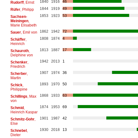
1840
1916
46
Rudorff
, Ernst
1844
1919
49
Rüfer
, Philipp
1853
1923
53
Sachsen-
Meiningen
,
Marie Elisabeth
1862
1942
72
Sauer
, Emil von
1808
1874
4
Schäffer
,
Heinrich
1813
1887
17
Schauroth
,
Delphine von
1942
2013
1
Schenker
,
Friedrich
1907
1974
36
Scherber
,
Martin
1893
1970
50
Schick
,
Philippine
1868
1933
63
Schillings
, Max
von
1874
1953
69
Schmid
,
Heinrich Kaspar
1901
1987
42
Schmitz-Gohr
,
Else
1930
2018
13
Schnebel
,
Dieter