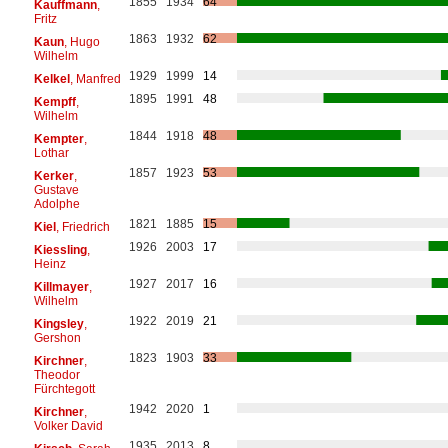
1855
1934
64
Kauffmann
,
Fritz
1863
1932
62
Kaun
, Hugo
Wilhelm
1929
1999
14
Kelkel
, Manfred
1895
1991
48
Kempff
,
Wilhelm
1844
1918
48
Kempter
,
Lothar
1857
1923
53
Kerker
,
Gustave
Adolphe
1821
1885
15
Kiel
, Friedrich
1926
2003
17
Kiessling
,
Heinz
1927
2017
16
Killmayer
,
Wilhelm
1922
2019
21
Kingsley
,
Gershon
1823
1903
33
Kirchner
,
Theodor
Fürchtegott
1942
2020
1
Kirchner
,
Volker David
1935
2013
8