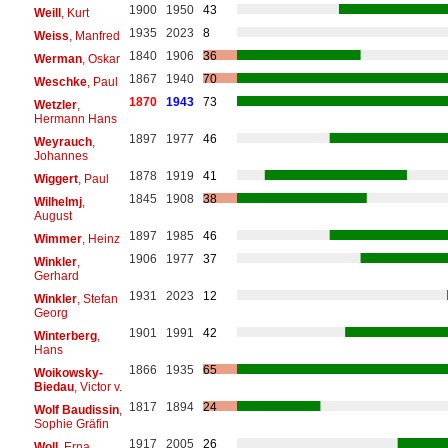
1900
1950
43
Weill
, Kurt
1935
2023
8
Weiss
, Manfred
1840
1906
36
Werman
, Oskar
1867
1940
70
Weschke
, Paul
1870
1943
73
Wetzler
,
Hermann Hans
1897
1977
46
Weyrauch
,
Johannes
1878
1919
41
Wiggert
, Paul
1845
1908
38
Wilhelmj
,
August
1897
1985
46
Wimmer
, Heinz
1906
1977
37
Winkler
,
Gerhard
1931
2023
12
Winkler
, Stefan
Georg
1901
1991
42
Winterberg
,
Hans
1866
1935
65
Woikowsky-
Biedau
, Victor v.
1817
1894
24
Wolf Baudissin
,
Sophie Gräfin
1917
2005
26
Woll
, Erna