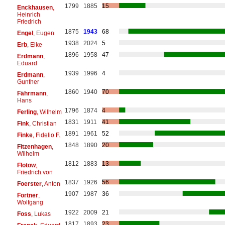
1799
1885
15
Enckhausen
,
Heinrich
Friedrich
1875
1943
68
Engel
, Eugen
1938
2024
5
Erb
, Elke
1896
1958
47
Erdmann
,
Eduard
1939
1996
4
Erdmann
,
Gunther
1860
1940
70
Fährmann
,
Hans
1796
1874
4
Ferling
, Wilhelm
1831
1911
41
Fink
, Christian
1891
1961
52
Finke
, Fidelio F.
1848
1890
20
Fitzenhagen
,
Wilhelm
1812
1883
13
Flotow
,
Friedrich von
1837
1926
56
Foerster
, Anton
1907
1987
36
Fortner
,
Wolfgang
1922
2009
21
Foss
, Lukas
1817
1893
23