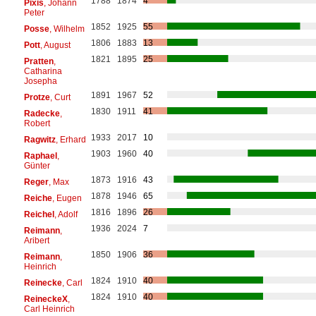
1788
1874
4
Pixis
, Johann
Peter
1852
1925
55
Posse
, Wilhelm
1806
1883
13
Pott
, August
1821
1895
25
Pratten
,
Catharina
Josepha
1891
1967
52
Protze
, Curt
1830
1911
41
Radecke
,
Robert
1933
2017
10
Ragwitz
, Erhard
1903
1960
40
Raphael
,
Günter
1873
1916
43
Reger
, Max
1878
1946
65
Reiche
, Eugen
1816
1896
26
Reichel
, Adolf
1936
2024
7
Reimann
,
Aribert
1850
1906
36
Reimann
,
Heinrich
1824
1910
40
Reinecke
, Carl
1824
1910
40
ReineckeX
,
Carl Heinrich