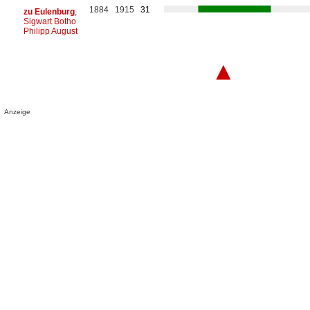
1884
1915
31
zu Eulenburg
,
Sigwart Botho
Philipp August
▲
Anzeige