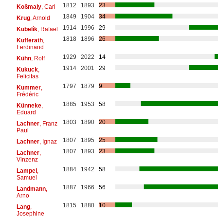
1812
1893
23
Koßmaly
, Carl
1849
1904
34
Krug
, Arnold
1914
1996
29
Kubelík
, Rafael
1818
1896
26
Kufferath
,
Ferdinand
1929
2022
14
Kühn
, Rolf
1914
2001
29
Kukuck
,
Felicitas
1797
1879
9
Kummer
,
Frédéric
1885
1953
58
Künneke
,
Eduard
1803
1890
20
Lachner
, Franz
Paul
1807
1895
25
Lachner
, Ignaz
1807
1893
23
Lachner
,
Vinzenz
1884
1942
58
Lampel
,
Samuel
1887
1966
56
Landmann
,
Arno
1815
1880
10
Lang
,
Josephine