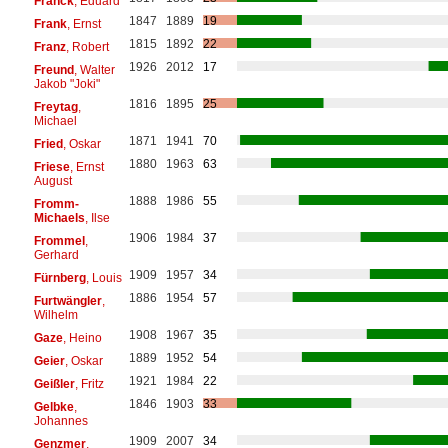
Franck
, Eduard
1847
1889
19
Frank
, Ernst
1815
1892
22
Franz
, Robert
1926
2012
17
Freund
, Walter
Jakob "Joki"
1816
1895
25
Freytag
,
Michael
1871
1941
70
Fried
, Oskar
1880
1963
63
Friese
, Ernst
August
1888
1986
55
Fromm-
Michaels
, Ilse
1906
1984
37
Frommel
,
Gerhard
1909
1957
34
Fürnberg
, Louis
1886
1954
57
Furtwängler
,
Wilhelm
1908
1967
35
Gaze
, Heino
1889
1952
54
Geier
, Oskar
1921
1984
22
Geißler
, Fritz
1846
1903
33
Gelbke
,
Johannes
1909
2007
34
Genzmer
,