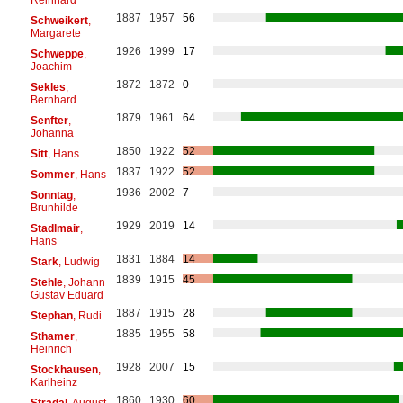
1887
1957
56
Schweikert
,
Margarete
1926
1999
17
Schweppe
,
Joachim
1872
1872
0
Sekles
,
Bernhard
1879
1961
64
Senfter
,
Johanna
1850
1922
52
Sitt
, Hans
1837
1922
52
Sommer
, Hans
1936
2002
7
Sonntag
,
Brunhilde
1929
2019
14
Stadlmair
,
Hans
1831
1884
14
Stark
, Ludwig
1839
1915
45
Stehle
, Johann
Gustav Eduard
1887
1915
28
Stephan
, Rudi
1885
1955
58
Sthamer
,
Heinrich
1928
2007
15
Stockhausen
,
Karlheinz
1860
1930
60
Stradal
, August