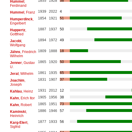
1855
1928
58
Hummel
,
Ferdinand
1939
2022
4
Hummel
, Franz
1854
1921
51
Humperdinck
,
Engelbert
1887
1937
50
Huppertz
,
Gottfried
1894
1972
49
Jacobi
,
Wolfgang
1809
1888
18
Jähns
, Friedrich
Wilhelm
1865
1920
50
Jenner
, Gustav
U.
1861
1935
65
Jeral
, Wilhelm
1831
1907
37
Joachim
,
Joseph
1931
2012
12
Kahlau
, Heinz
1905
1956
38
Kahn
, Erich Itor
1865
1951
73
Kahn
, Robert
1886
1946
57
Kaminski
,
Heinrich
1877
1933
56
Karg-Elert
,
Sigfrid