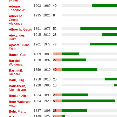
Wilhelm
1903
1969
40
Adorno
,
Theodor W.
1935
2021
8
Albrecht
,
George
Alexander
1891
1976
52
Albrecht
, Georg
1915
2012
28
Alexander
,
Haim
1901
1972
42
Apostel
, Hans
Erich
1809
1889
19
Banck
, Carl
1828
1897
27
Bargiel
,
Woldemar
1859
1910
40
Bartmuß
,
Richard
1918
2010
25
Baur
, Jürg
1928
1980
15
Bausznern
,
Dietrich von
1834
1899
29
Becker
, Albert
1864
1929
59
Beer-Walbrunn
,
Anton
1837
1898
28
Behr
, Franz
1795
1874
4