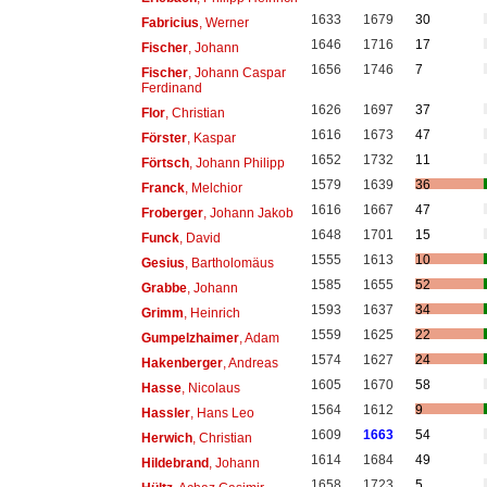
1633
1679
30
Fabricius
, Werner
1646
1716
17
Fischer
, Johann
1656
1746
7
Fischer
, Johann Caspar
Ferdinand
1626
1697
37
Flor
, Christian
1616
1673
47
Förster
, Kaspar
1652
1732
11
Förtsch
, Johann Philipp
1579
1639
36
Franck
, Melchior
1616
1667
47
Froberger
, Johann Jakob
1648
1701
15
Funck
, David
1555
1613
10
Gesius
, Bartholomäus
1585
1655
52
Grabbe
, Johann
1593
1637
34
Grimm
, Heinrich
1559
1625
22
Gumpelzhaimer
, Adam
1574
1627
24
Hakenberger
, Andreas
1605
1670
58
Hasse
, Nicolaus
1564
1612
9
Hassler
, Hans Leo
1609
1663
54
Herwich
, Christian
1614
1684
49
Hildebrand
, Johann
1658
1723
5