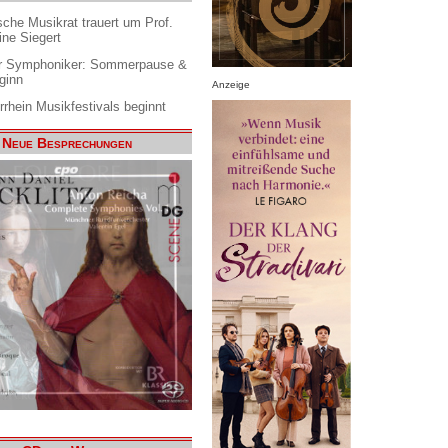
che Musikrat trauert um Prof.
ine Siegert
 Symphoniker: Sommerpause &
ginn
Anzeige
rrhein Musikfestivals beginnt
Neue Besprechungen