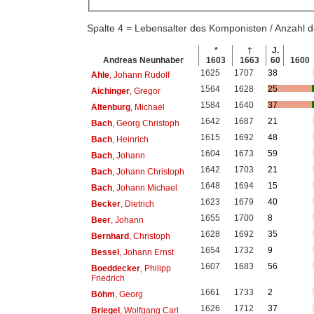
Spalte 4 = Lebensalter des Komponisten / Anzahl
*
†
J.
Andreas Neunhaber
1603
1663
60
1600
1625
1707
38
Ahle
, Johann Rudolf
1564
1628
25
Aichinger
, Gregor
1584
1640
37
Altenburg
, Michael
1642
1687
21
Bach
, Georg Christoph
1615
1692
48
Bach
, Heinrich
1604
1673
59
Bach
, Johann
1642
1703
21
Bach
, Johann Christoph
1648
1694
15
Bach
, Johann Michael
1623
1679
40
Becker
, Dietrich
1655
1700
8
Beer
, Johann
1628
1692
35
Bernhard
, Christoph
1654
1732
9
Bessel
, Johann Ernst
1607
1683
56
Boeddecker
, Philipp
Friedrich
1661
1733
2
Böhm
, Georg
1626
1712
37
Briegel
, Wolfgang Carl