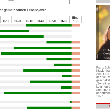
 der gemeinsamen Lebensjahre
Eintr.
1610
1620
1630
1640
1650
1660
130
Franz Sch
Klavier h
zwei CDs 
des Neunz
geschäftst
„Sonatine
kommen di
Sonate A-
bedeutend
1827.