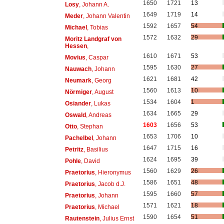
1650
1721
13
Losy
, Johann A.
1649
1719
14
Meder
, Johann Valentin
1592
1657
54
Michael
, Tobias
1572
1632
29
Moritz Landgraf von
Hessen
,
1610
1671
53
Movius
, Caspar
1595
1630
27
Nauwach
, Johann
1621
1681
42
Neumark
, Georg
1560
1613
10
Nörmiger
, August
1534
1604
1
Osiander
, Lukas
1634
1665
29
Oswald
, Andreas
1603
1656
53
Otto
, Stephan
1653
1706
10
Pachelbel
, Johann
1647
1715
16
Petritz
, Basilius
1624
1695
39
Pohle
, David
1560
1629
26
Praetorius
, Hieronymus
1586
1651
48
Praetorius
, Jacob d.J.
1595
1660
57
Praetorius
, Johann
1571
1621
18
Praetorius
, Michael
1590
1654
51
Rautenstein
, Julius Ernst