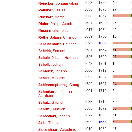
1623
1722
40
Reincken
, Johann Adam
1636
1676
27
Reusner
, Esajas
1586
1649
46
Rinckart
, Martin
1637
1690
26
Rittler
, Philipp Jacob
1617
1684
46
Rosenmüller
, Johann
1653
1700
10
Rothe
, Johann Christoph
1595
1663
60
Scheidemann
, Heinrich
1587
1654
51
Scheidt
, Samuel
1586
1630
27
Schein
, Johann Hermann
1648
1701
15
Schelle
, Johann
1660
1712
3
Schenck
, Johann
1592
1667
60
Schildt
, Melchior
1582
1637
34
Schimmelpfennig
, Georg
1661
1719
2
Schmikerer
, Johann
Abraham
1633
1711
30
Schütz
, Gabriel
1585
1672
60
Schütz
, Heinrich
1622
1683
41
Sebastiani
, Johann
1599
1663
60
Selle
, Thomas
1616
1685
47
Siebenhaar
, Malachias