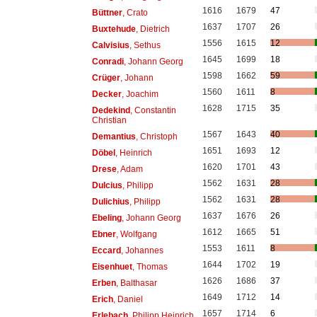
1616
1679
47
Büttner
, Crato
1637
1707
26
Buxtehude
, Dietrich
1556
1615
12
Calvisius
, Sethus
1645
1699
18
Conradi
, Johann Georg
1598
1662
59
Crüger
, Johann
1560
1611
8
Decker
, Joachim
1628
1715
35
Dedekind
, Constantin
Christian
1567
1643
40
Demantius
, Christoph
1651
1693
12
Döbel
, Heinrich
1620
1701
43
Drese
, Adam
1562
1631
28
Dulcius
, Philipp
1562
1631
28
Dulichius
, Philipp
1637
1676
26
Ebeling
, Johann Georg
1612
1665
51
Ebner
, Wolfgang
1553
1611
8
Eccard
, Johannes
1644
1702
19
Eisenhuet
, Thomas
1626
1686
37
Erben
, Balthasar
1649
1712
14
Erich
, Daniel
1657
1714
6
Erlebach
, Philipp Heinrich