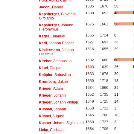
Hültz
, Achaz Casimir
1605
1676
58
Jacobi
, Daniel
1580
1651
48
Kapsberger
, Giovanni
Girolamo
1575
1661
58
Kapsberger
, Johann
Hieronymus
1655
1724
8
Kegel
, Emanuel
1627
1693
36
Kerll
, Johann Caspar
1616
1655
39
Kindermann
, Johann
Erasmus
1602
1680
60
Kircher
, Athanasius
1603
1639
36
Kittel
, Caspar
1633
1676
30
Knüpfer
, Sebastian
1650
1718
13
Kremberg
, Jakob
1634
1666
29
Krieger
, Adam
1652
1735
11
Krieger
, Johann
1649
1725
14
Krieger
, Johann Philipp
1660
1722
3
Kuhnau
, Johann
1645
1700
18
Kühnel
, August
1660
1727
3
Kusser
, Johann Sigismund
1654
1708
9
Liebe
, Christian