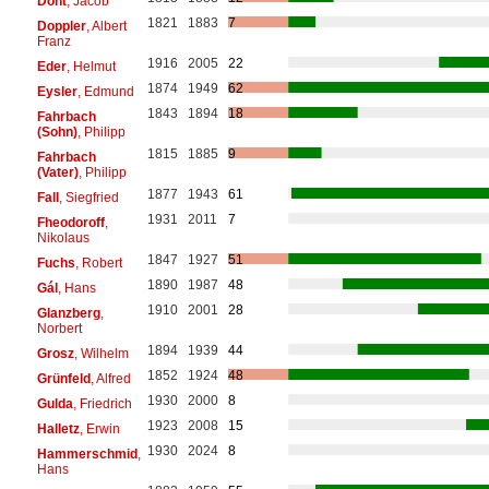
Dont
, Jacob
1821
1883
7
Doppler
, Albert
Franz
1916
2005
22
Eder
, Helmut
1874
1949
62
Eysler
, Edmund
1843
1894
18
Fahrbach
(Sohn)
, Philipp
1815
1885
9
Fahrbach
(Vater)
, Philipp
1877
1943
61
Fall
, Siegfried
1931
2011
7
Fheodoroff
,
Nikolaus
1847
1927
51
Fuchs
, Robert
1890
1987
48
Gál
, Hans
1910
2001
28
Glanzberg
,
Norbert
1894
1939
44
Grosz
, Wilhelm
1852
1924
48
Grünfeld
, Alfred
1930
2000
8
Gulda
, Friedrich
1923
2008
15
Halletz
, Erwin
1930
2024
8
Hammerschmid
,
Hans