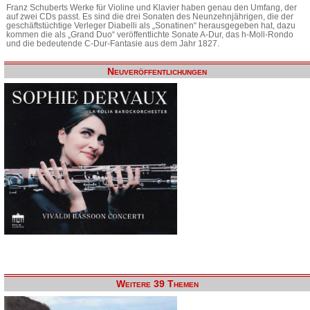
Franz Schuberts Werke für Violine und Klavier haben genau den Umfang, der
auf zwei CDs passt. Es sind die drei Sonaten des Neunzehnjährigen, die der
geschäftstüchtige Verleger Diabelli als „Sonatinen“ herausgegeben hat, dazu
kommen die als „Grand Duo“ veröffentlichte Sonate A-Dur, das h-Moll-Rondo
und die bedeutende C-Dur-Fantasie aus dem Jahr 1827.
Neuveröffentlichungen
Weitere 39 Themen