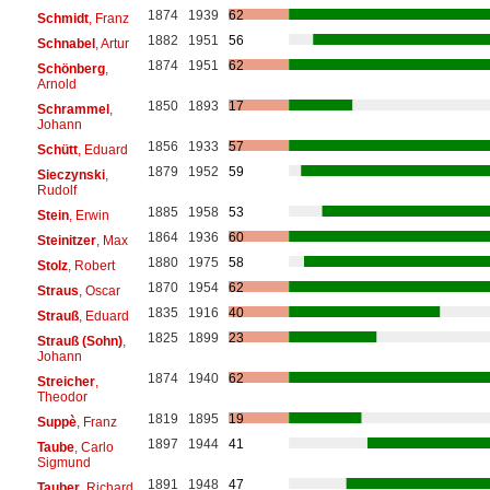
1874
1939
62
Schmidt
, Franz
1882
1951
56
Schnabel
, Artur
1874
1951
62
Schönberg
,
Arnold
1850
1893
17
Schrammel
,
Johann
1856
1933
57
Schütt
, Eduard
1879
1952
59
Sieczynski
,
Rudolf
1885
1958
53
Stein
, Erwin
1864
1936
60
Steinitzer
, Max
1880
1975
58
Stolz
, Robert
1870
1954
62
Straus
, Oscar
1835
1916
40
Strauß
, Eduard
1825
1899
23
Strauß (Sohn)
,
Johann
1874
1940
62
Streicher
,
Theodor
1819
1895
19
Suppè
, Franz
1897
1944
41
Taube
, Carlo
Sigmund
1891
1948
47
Tauber
, Richard