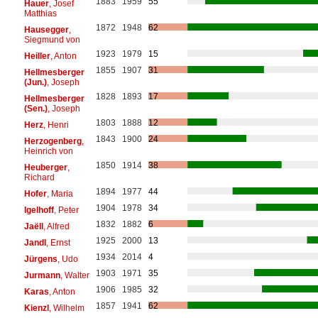
1883
1959
55
Hauer
, Josef
Matthias
1872
1948
62
Hausegger
,
Siegmund von
1923
1979
15
Heiller
, Anton
1855
1907
31
Hellmesberger
(Jun.)
, Joseph
1828
1893
17
Hellmesberger
(Sen.)
, Joseph
1803
1888
12
Herz
, Henri
1843
1900
24
Herzogenberg
,
Heinrich von
1850
1914
38
Heuberger
,
Richard
1894
1977
44
Hofer
, Maria
1904
1978
34
Igelhoff
, Peter
1832
1882
6
Jaëll
, Alfred
1925
2000
13
Jandl
, Ernst
1934
2014
4
Jürgens
, Udo
1903
1971
35
Jurmann
, Walter
1906
1985
32
Karas
, Anton
1857
1941
62
Kienzl
, Wilhelm