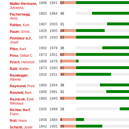
1868
1941
62
Müller-Hermann
,
Johanna
1892
1964
46
Pachernegg
,
Alois
1907
2003
31
Pahlen
, Kurt
1826
1905
29
Pauer
, Ernst
1875
1950
62
Pembaur d.J.
,
Josef
1902
1979
36
Pilss
, Karl
1873
1951
62
Posa
, Oskar C.
1809
1878
2
Proch
, Heinrich
1873
1940
62
Rabl
, Walter
1832
1911
35
Randegger
,
Alberto
1900
1954
38
Raymond
, Fred
1906
1991
32
Reisfeld
, Bert
1860
1945
62
Reznicek
, Emil
Nikolaus
1920
1989
18
Richter Herf
,
Franz
1858
1884
8
Rott
, Hans
1842
1902
26
Schantl
, Josef