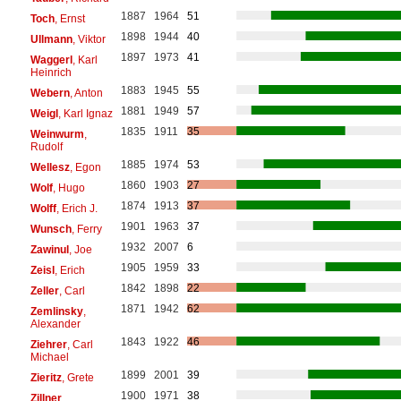
1887
1964
51
Toch
, Ernst
1898
1944
40
Ullmann
, Viktor
1897
1973
41
Waggerl
, Karl
Heinrich
1883
1945
55
Webern
, Anton
1881
1949
57
Weigl
, Karl Ignaz
1835
1911
35
Weinwurm
,
Rudolf
1885
1974
53
Wellesz
, Egon
1860
1903
27
Wolf
, Hugo
1874
1913
37
Wolff
, Erich J.
1901
1963
37
Wunsch
, Ferry
1932
2007
6
Zawinul
, Joe
1905
1959
33
Zeisl
, Erich
1842
1898
22
Zeller
, Carl
1871
1942
62
Zemlinsky
,
Alexander
1843
1922
46
Ziehrer
, Carl
Michael
1899
2001
39
Zieritz
, Grete
1900
1971
38
Zillner
,