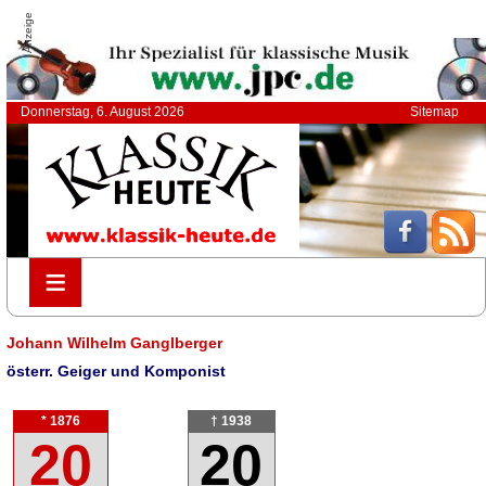
Anzeige
Donnerstag, 6. August 2026
Sitemap
≡
≡
Johann Wilhelm Ganglberger
österr. Geiger und Komponist
* 1876
† 1938
20
20