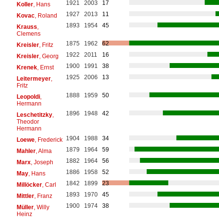
1921
2003
17
Koller
, Hans
1927
2013
11
Kovac
, Roland
1893
1954
45
Krauss
,
Clemens
1875
1962
62
Kreisler
, Fritz
1922
2011
16
Kreisler
, Georg
1900
1991
38
Krenek
, Ernst
1925
2006
13
Leitermeyer
,
Fritz
1888
1959
50
Leopoldi
,
Hermann
1896
1948
42
Leschetitzky
,
Theodor
Hermann
1904
1988
34
Loewe
, Frederick
1879
1964
59
Mahler
, Alma
1882
1964
56
Marx
, Joseph
1886
1958
52
May
, Hans
1842
1899
23
Millöcker
, Carl
1893
1970
45
Mittler
, Franz
1900
1974
38
Müller
, Willy
Heinz