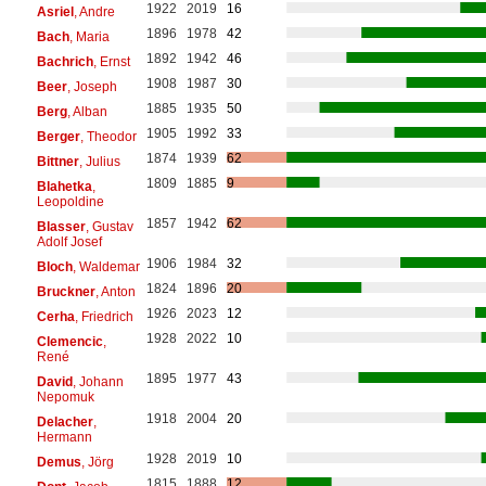
1922
2019
16
Asriel
, Andre
1896
1978
42
Bach
, Maria
1892
1942
46
Bachrich
, Ernst
1908
1987
30
Beer
, Joseph
1885
1935
50
Berg
, Alban
1905
1992
33
Berger
, Theodor
1874
1939
62
Bittner
, Julius
1809
1885
9
Blahetka
,
Leopoldine
1857
1942
62
Blasser
, Gustav
Adolf Josef
1906
1984
32
Bloch
, Waldemar
1824
1896
20
Bruckner
, Anton
1926
2023
12
Cerha
, Friedrich
1928
2022
10
Clemencic
,
René
1895
1977
43
David
, Johann
Nepomuk
1918
2004
20
Delacher
,
Hermann
1928
2019
10
Demus
, Jörg
1815
1888
12