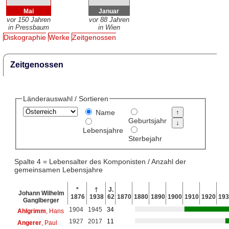
Mai
Januar
vor 150 Jahren
vor 88 Jahren
in Pressbaum
in Wien
Diskographie
Werke
Zeitgenossen
Zeitgenossen
Länderauswahl / Sortieren
Name
Geburtsjahr
Lebensjahre
Sterbejahr
Spalte 4 = Lebensalter des Komponisten / Anzahl der
gemeinsamen Lebensjahre
*
†
J.
Johann Wilhelm
1876
1938
62
1870
1880
1890
1900
1910
1920
193
Ganglberger
1904
1945
34
Ahlgrimm
, Hans
1927
2017
11
Angerer
, Paul