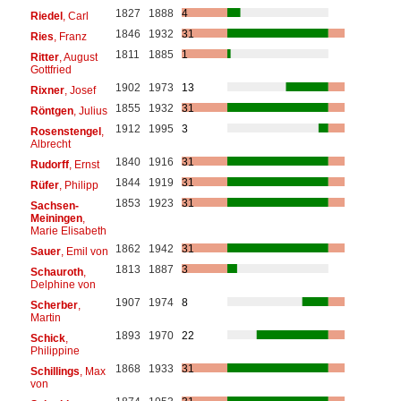
1827
1888
4
Riedel
, Carl
1846
1932
31
Ries
, Franz
1811
1885
1
Ritter
, August
Gottfried
1902
1973
13
Rixner
, Josef
1855
1932
31
Röntgen
, Julius
1912
1995
3
Rosenstengel
,
Albrecht
1840
1916
31
Rudorff
, Ernst
1844
1919
31
Rüfer
, Philipp
1853
1923
31
Sachsen-
Meiningen
,
Marie Elisabeth
1862
1942
31
Sauer
, Emil von
1813
1887
3
Schauroth
,
Delphine von
1907
1974
8
Scherber
,
Martin
1893
1970
22
Schick
,
Philippine
1868
1933
31
Schillings
, Max
von