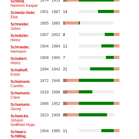
1874
1953
31
Schmid
,
Heinrich Kaspar
1901
1987
14
Schmitz-Gohr
,
Else
1805
1885
1
Schneider
,
Julius
1907
2002
8
Schnitzler
,
Heinz
1904
1984
11
Schroeder
,
Hermann
1908
1945
7
Schubert
,
Heinz
1894
1942
21
Schulhoff
,
Erwin
1872
1946
31
Schumann
,
Camillo
1819
1896
12
Schumann
,
Clara
1866
1952
31
Schumann
,
Georg
1823
1909
25
Schuncke
,
Johann
Gottfried Hugo
1904
1985
11
Schwarz-
Schilling
,