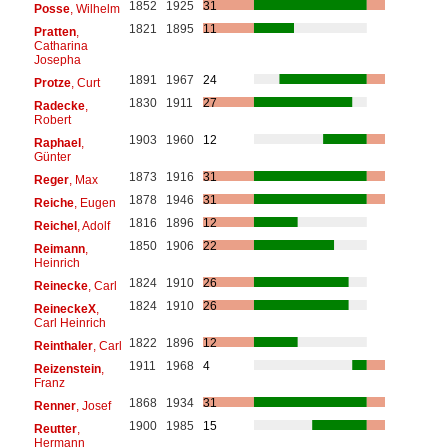
1852
1925
31
Posse
, Wilhelm
1821
1895
11
Pratten
,
Catharina
Josepha
1891
1967
24
Protze
, Curt
1830
1911
27
Radecke
,
Robert
1903
1960
12
Raphael
,
Günter
1873
1916
31
Reger
, Max
1878
1946
31
Reiche
, Eugen
1816
1896
12
Reichel
, Adolf
1850
1906
22
Reimann
,
Heinrich
1824
1910
26
Reinecke
, Carl
1824
1910
26
ReineckeX
,
Carl Heinrich
1822
1896
12
Reinthaler
, Carl
1911
1968
4
Reizenstein
,
Franz
1868
1934
31
Renner
, Josef
1900
1985
15
Reutter
,
Hermann