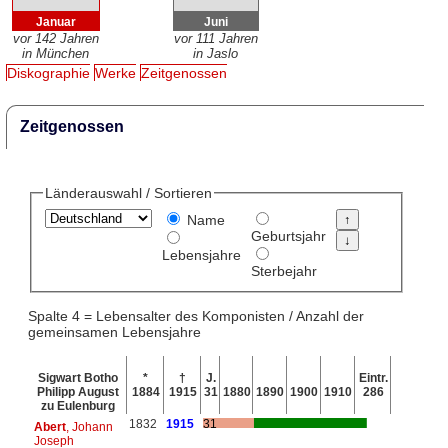
Januar
Juni
vor 142 Jahren
vor 111 Jahren
in München
in Jaslo
Diskographie
Werke
Zeitgenossen
Zeitgenossen
Länderauswahl / Sortieren
Name
Geburtsjahr
Lebensjahre
Sterbejahr
Spalte 4 = Lebensalter des Komponisten / Anzahl der
gemeinsamen Lebensjahre
Sigwart Botho
*
†
J.
Eintr.
Philipp August
1884
1915
31
1880
1890
1900
1910
286
zu Eulenburg
1832
1915
31
Abert
, Johann
Joseph