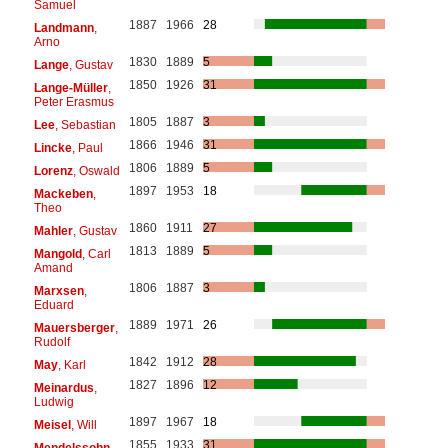
Samuel
1887
1966
28
Landmann
,
Arno
1830
1889
5
Lange
, Gustav
1850
1926
31
Lange-Müller
,
Peter Erasmus
1805
1887
3
Lee
, Sebastian
1866
1946
31
Lincke
, Paul
1806
1889
5
Lorenz
, Oswald
1897
1953
18
Mackeben
,
Theo
1860
1911
27
Mahler
, Gustav
1813
1889
5
Mangold
, Carl
Amand
1806
1887
3
Marxsen
,
Eduard
1889
1971
26
Mauersberger
,
Rudolf
1842
1912
28
May
, Karl
1827
1896
12
Meinardus
,
Ludwig
1897
1967
18
Meisel
, Will
1855
1933
31
Mendelssohn
,