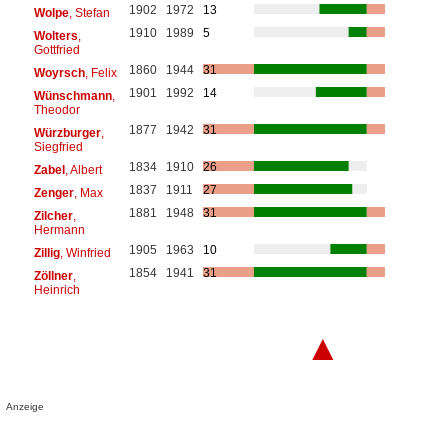
1902
1972
13
Wolpe
, Stefan
1910
1989
5
Wolters
,
Gottfried
1860
1944
31
Woyrsch
, Felix
1901
1992
14
Wünschmann
,
Theodor
1877
1942
31
Würzburger
,
Siegfried
1834
1910
26
Zabel
, Albert
1837
1911
27
Zenger
, Max
1881
1948
31
Zilcher
,
Hermann
1905
1963
10
Zillig
, Winfried
1854
1941
31
Zöllner
,
Heinrich
▲
Anzeige