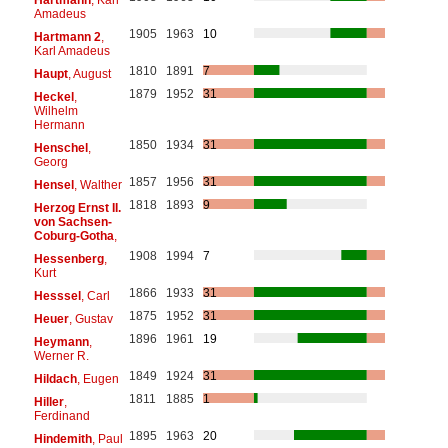
Amadeus
1905
1963
10
Hartmann 2
,
Karl Amadeus
1810
1891
7
Haupt
, August
1879
1952
31
Heckel
,
Wilhelm
Hermann
1850
1934
31
Henschel
,
Georg
1857
1956
31
Hensel
, Walther
1818
1893
9
Herzog Ernst II.
von Sachsen-
Coburg-Gotha
,
1908
1994
7
Hessenberg
,
Kurt
1866
1933
31
Hesssel
, Carl
1875
1952
31
Heuer
, Gustav
1896
1961
19
Heymann
,
Werner R.
1849
1924
31
Hildach
, Eugen
1811
1885
1
Hiller
,
Ferdinand
1895
1963
20
Hindemith
, Paul