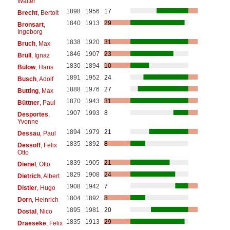
Walter
1898
1956
17
Brecht
, Bertolt
1840
1913
29
Bronsart
,
Ingeborg
1838
1920
31
Bruch
, Max
1846
1907
23
Brüll
, Ignaz
1830
1894
10
Bülow
, Hans
1891
1952
24
Busch
, Adolf
1888
1976
27
Butting
, Max
1870
1943
31
Büttner
, Paul
1907
1993
8
Desportes
,
Yvonne
1894
1979
21
Dessau
, Paul
1835
1892
8
Dessoff
, Felix
Otto
1839
1905
21
Dienel
, Otto
1829
1908
24
Dietrich
, Albert
1908
1942
7
Distler
, Hugo
1804
1892
8
Dorn
, Heinrich
1895
1981
20
Dostal
, Nico
1835
1913
29
Draeseke
, Felix