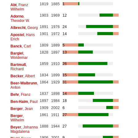
1819
1885
1
Abt
, Franz
Wilhelm
1903
1969
12
Adorno
,
Theodor W.
1891
1976
24
Albrecht
, Georg
1901
1972
14
Apostel
, Hans
Erich
1809
1889
5
Banck
, Carl
1828
1897
13
Bargiel
,
Woldemar
1859
1910
26
Bartmuß
,
Richard
1834
1899
15
Becker
, Albert
1864
1929
31
Beer-Walbrunn
,
Anton
1837
1898
14
Behr
, Franz
1897
1984
18
Ben-Haim
, Paul
1909
2002
6
Berger
, Jean
1861
1911
27
Berger
,
Wilhelm
1888
1944
27
Beyer
, Johanna
Magdalena
1906
2001
9