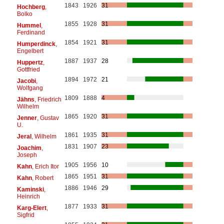
1843
1926
31
Hochberg
,
Bolko
1855
1928
31
Hummel
,
Ferdinand
1854
1921
31
Humperdinck
,
Engelbert
1887
1937
28
Huppertz
,
Gottfried
1894
1972
21
Jacobi
,
Wolfgang
1809
1888
4
Jähns
, Friedrich
Wilhelm
1865
1920
31
Jenner
, Gustav
U.
1861
1935
31
Jeral
, Wilhelm
1831
1907
23
Joachim
,
Joseph
1905
1956
10
Kahn
, Erich Itor
1865
1951
31
Kahn
, Robert
1886
1946
29
Kaminski
,
Heinrich
1877
1933
31
Karg-Elert
,
Sigfrid