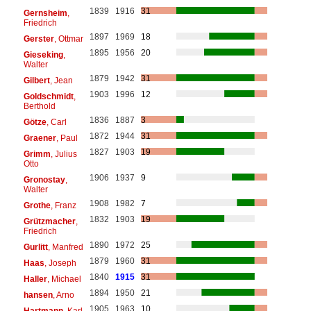
1839
1916
31
Gernsheim
,
Friedrich
1897
1969
18
Gerster
, Ottmar
1895
1956
20
Gieseking
,
Walter
1879
1942
31
Gilbert
, Jean
1903
1996
12
Goldschmidt
,
Berthold
1836
1887
3
Götze
, Carl
1872
1944
31
Graener
, Paul
1827
1903
19
Grimm
, Julius
Otto
1906
1937
9
Gronostay
,
Walter
1908
1982
7
Grothe
, Franz
1832
1903
19
Grützmacher
,
Friedrich
1890
1972
25
Gurlitt
, Manfred
1879
1960
31
Haas
, Joseph
1840
1915
31
Haller
, Michael
1894
1950
21
hansen
, Arno
1905
1963
10
Hartmann
, Karl