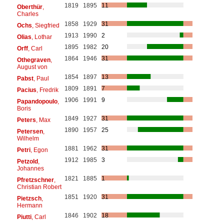
1819
1895
11
Oberthür
,
Charles
1858
1929
31
Ochs
, Siegfried
1913
1990
2
Olias
, Lothar
1895
1982
20
Orff
, Carl
1864
1946
31
Othegraven
,
August von
1854
1897
13
Pabst
, Paul
1809
1891
7
Pacius
, Fredrik
1906
1991
9
Papandopoulo
,
Boris
1849
1927
31
Peters
, Max
1890
1957
25
Petersen
,
Wilhelm
1881
1962
31
Petri
, Egon
1912
1985
3
Petzold
,
Johannes
1821
1885
1
Pfretzschner
,
Christian Robert
1851
1920
31
Pietzsch
,
Hermann
1846
1902
18
Piutti
, Carl