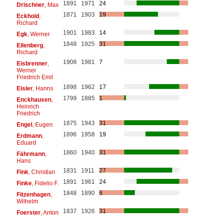
1891
1971
24
Drischner
, Max
1871
1903
19
Eckhold
,
Richard
1901
1983
14
Egk
, Werner
1848
1925
31
Eilenberg
,
Richard
1908
1981
7
Eisbrenner
,
Werner
Friedrich Emil
1898
1962
17
Eisler
, Hanns
1799
1885
1
Enckhausen
,
Heinrich
Friedrich
1875
1943
31
Engel
, Eugen
1896
1958
19
Erdmann
,
Eduard
1860
1940
31
Fährmann
,
Hans
1831
1911
27
Fink
, Christian
1891
1961
24
Finke
, Fidelio F.
1848
1890
6
Fitzenhagen
,
Wilhelm
1837
1926
31
Foerster
, Anton