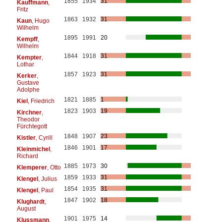
1855
1934
31
Kauffmann
,
Fritz
1863
1932
31
Kaun
, Hugo
Wilhelm
1895
1991
20
Kempff
,
Wilhelm
1844
1918
31
Kempter
,
Lothar
1857
1923
31
Kerker
,
Gustave
Adolphe
1821
1885
1
Kiel
, Friedrich
1823
1903
19
Kirchner
,
Theodor
Fürchtegott
1848
1907
23
Kistler
, Cyrill
1846
1901
17
Kleinmichel
,
Richard
1885
1973
30
Klemperer
, Otto
1859
1933
31
Klengel
, Julius
1854
1935
31
Klengel
, Paul
1847
1902
18
Klughardt
,
August
1901
1975
14
Klussmann
,