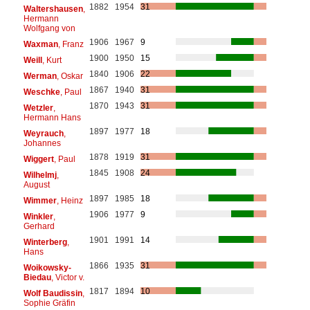
1882
1954
31
Waltershausen
,
Hermann
Wolfgang von
1906
1967
9
Waxman
, Franz
1900
1950
15
Weill
, Kurt
1840
1906
22
Werman
, Oskar
1867
1940
31
Weschke
, Paul
1870
1943
31
Wetzler
,
Hermann Hans
1897
1977
18
Weyrauch
,
Johannes
1878
1919
31
Wiggert
, Paul
1845
1908
24
Wilhelmj
,
August
1897
1985
18
Wimmer
, Heinz
1906
1977
9
Winkler
,
Gerhard
1901
1991
14
Winterberg
,
Hans
1866
1935
31
Woikowsky-
Biedau
, Victor v.
1817
1894
10
Wolf Baudissin
,
Sophie Gräfin