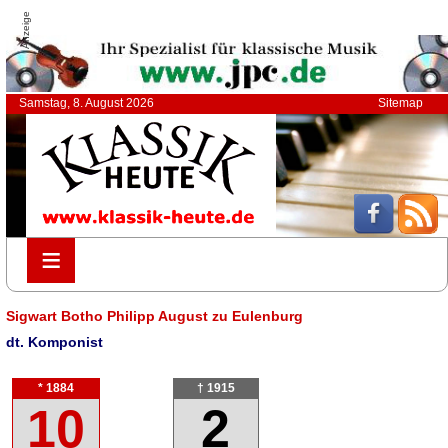
Anzeige
Samstag, 8. August 2026
Sitemap
≡
≡
Sigwart Botho Philipp August zu Eulenburg
dt. Komponist
* 1884
† 1915
10
2