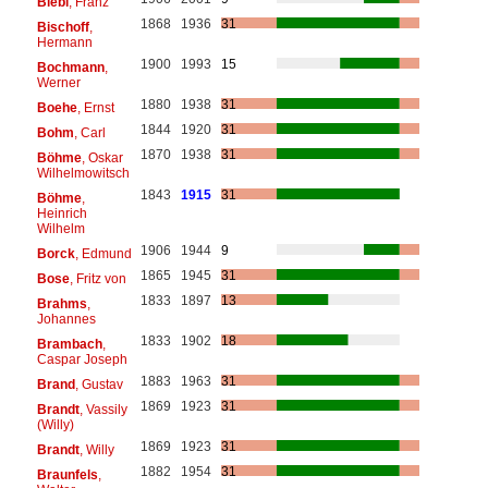
Biebl
, Franz
1868
1936
31
Bischoff
,
Hermann
1900
1993
15
Bochmann
,
Werner
1880
1938
31
Boehe
, Ernst
1844
1920
31
Bohm
, Carl
1870
1938
31
Böhme
, Oskar
Wilhelmowitsch
1843
1915
31
Böhme
,
Heinrich
Wilhelm
1906
1944
9
Borck
, Edmund
1865
1945
31
Bose
, Fritz von
1833
1897
13
Brahms
,
Johannes
1833
1902
18
Brambach
,
Caspar Joseph
1883
1963
31
Brand
, Gustav
1869
1923
31
Brandt
, Vassily
(Willy)
1869
1923
31
Brandt
, Willy
1882
1954
31
Braunfels
,