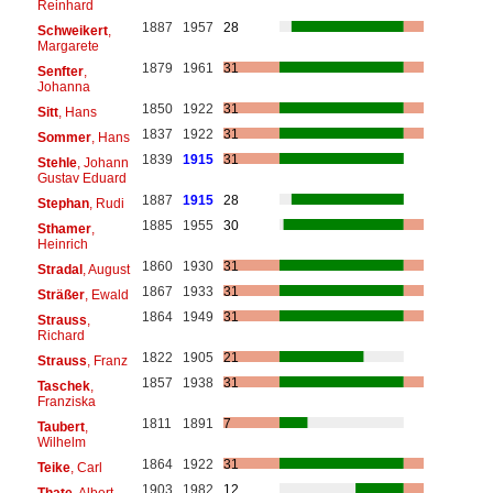
Reinhard
1887
1957
28
Schweikert
,
Margarete
1879
1961
31
Senfter
,
Johanna
1850
1922
31
Sitt
, Hans
1837
1922
31
Sommer
, Hans
1839
1915
31
Stehle
, Johann
Gustav Eduard
1887
1915
28
Stephan
, Rudi
1885
1955
30
Sthamer
,
Heinrich
1860
1930
31
Stradal
, August
1867
1933
31
Sträßer
, Ewald
1864
1949
31
Strauss
,
Richard
1822
1905
21
Strauss
, Franz
1857
1938
31
Taschek
,
Franziska
1811
1891
7
Taubert
,
Wilhelm
1864
1922
31
Teike
, Carl
1903
1982
12
Thate
, Albert