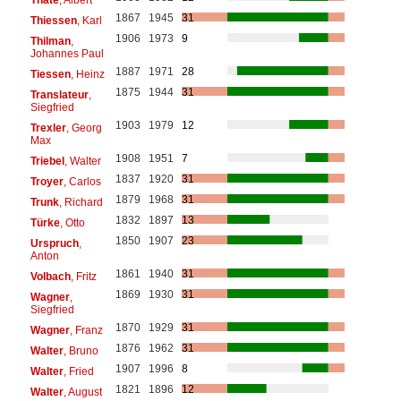
1867
1945
31
Thiessen
, Karl
1906
1973
9
Thilman
,
Johannes Paul
1887
1971
28
Tiessen
, Heinz
1875
1944
31
Translateur
,
Siegfried
1903
1979
12
Trexler
, Georg
Max
1908
1951
7
Triebel
, Walter
1837
1920
31
Troyer
, Carlos
1879
1968
31
Trunk
, Richard
1832
1897
13
Türke
, Otto
1850
1907
23
Urspruch
,
Anton
1861
1940
31
Volbach
, Fritz
1869
1930
31
Wagner
,
Siegfried
1870
1929
31
Wagner
, Franz
1876
1962
31
Walter
, Bruno
1907
1996
8
Walter
, Fried
1821
1896
12
Walter
, August