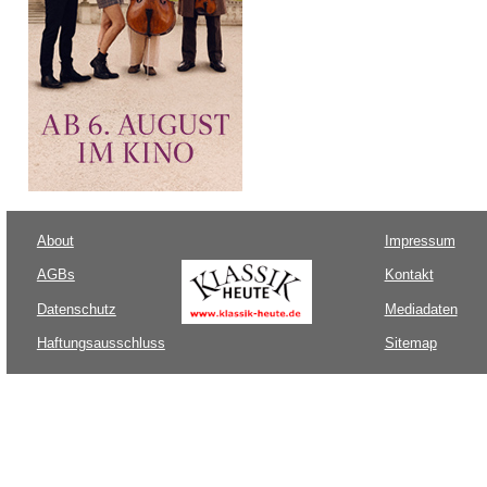
About
Impressum
AGBs
Kontakt
Datenschutz
Mediadaten
Haftungsausschluss
Sitemap