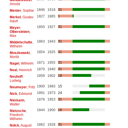
Arnold
1846
1918
31
Menter
, Sophie
1827
1885
1
Merkel
, Gustav
Adolf
1850
1927
31
Meyer-
Olbersleben
,
Max
1863
1943
31
Middelschulte
,
Wilhelm
1854
1925
31
Moszkowski
,
Moritz
1871
1955
31
Nagel
, Wilhelm
1870
1940
31
Neal
, Heinrich
1859
1902
18
Neuhoff
,
Ludwig
1900
1983
15
Neumeyer
, Fritz
1891
1973
24
Nick
, Edmund
1876
1953
31
Niemann
,
Walter
1844
1900
16
Nietzsche
,
Friedrich
Wilhelm
1862
1928
31
Nölck
, August