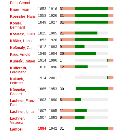
Ernst Gernot
1853
1916
31
Knorr
, Iwan
1853
1926
31
Koessler
, Hans
1849
1927
31
Köhler
,
Bernhard
1825
1905
21
Kosleck
, Julius
1853
1926
31
Kößler
, Hans
1812
1893
9
Koßmaly
, Carl
1849
1904
20
Krug
, Arnold
1914
1996
1
Kubelík
, Rafael
1818
1896
12
Kufferath
,
Ferdinand
1914
2001
1
Kukuck
,
Felicitas
1885
1953
30
Künneke
,
Eduard
1803
1890
6
Lachner
, Franz
Paul
1807
1895
11
Lachner
, Ignaz
1807
1893
9
Lachner
,
Vinzenz
1884
1942
31
Lampel
,