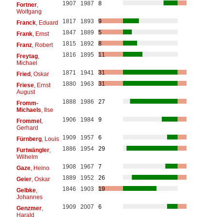
1907
1987
8
Fortner
,
Wolfgang
1817
1893
9
Franck
, Eduard
1847
1889
5
Frank
, Ernst
1815
1892
8
Franz
, Robert
1816
1895
11
Freytag
,
Michael
1871
1941
31
Fried
, Oskar
1880
1963
31
Friese
, Ernst
August
1888
1986
27
Fromm-
Michaels
, Ilse
1906
1984
9
Frommel
,
Gerhard
1909
1957
6
Fürnberg
, Louis
1886
1954
29
Furtwängler
,
Wilhelm
1908
1967
7
Gaze
, Heino
1889
1952
26
Geier
, Oskar
1846
1903
19
Gelbke
,
Johannes
1909
2007
6
Genzmer
,
Harald