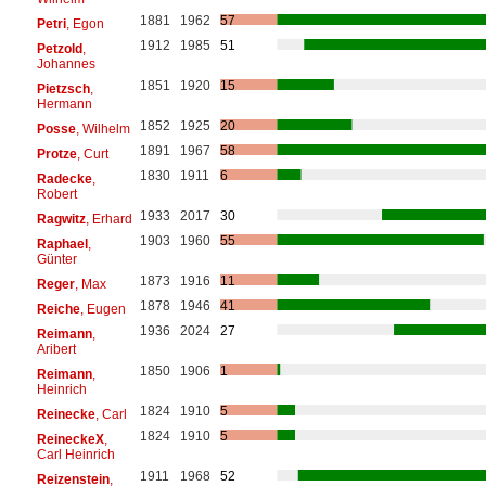
1881
1962
57
Petri
, Egon
1912
1985
51
Petzold
,
Johannes
1851
1920
15
Pietzsch
,
Hermann
1852
1925
20
Posse
, Wilhelm
1891
1967
58
Protze
, Curt
1830
1911
6
Radecke
,
Robert
1933
2017
30
Ragwitz
, Erhard
1903
1960
55
Raphael
,
Günter
1873
1916
11
Reger
, Max
1878
1946
41
Reiche
, Eugen
1936
2024
27
Reimann
,
Aribert
1850
1906
1
Reimann
,
Heinrich
1824
1910
5
Reinecke
, Carl
1824
1910
5
ReineckeX
,
Carl Heinrich
1911
1968
52
Reizenstein
,