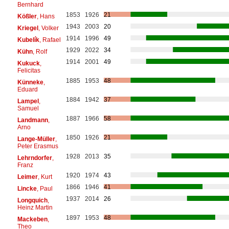
Bernhard
1853
1926
21
Kößler
, Hans
1943
2003
20
Kriegel
, Volker
1914
1996
49
Kubelík
, Rafael
1929
2022
34
Kühn
, Rolf
1914
2001
49
Kukuck
,
Felicitas
1885
1953
48
Künneke
,
Eduard
1884
1942
37
Lampel
,
Samuel
1887
1966
58
Landmann
,
Arno
1850
1926
21
Lange-Müller
,
Peter Erasmus
1928
2013
35
Lehrndorfer
,
Franz
1920
1974
43
Leimer
, Kurt
1866
1946
41
Lincke
, Paul
1937
2014
26
Longquich
,
Heinz Martin
1897
1953
48
Mackeben
,
Theo