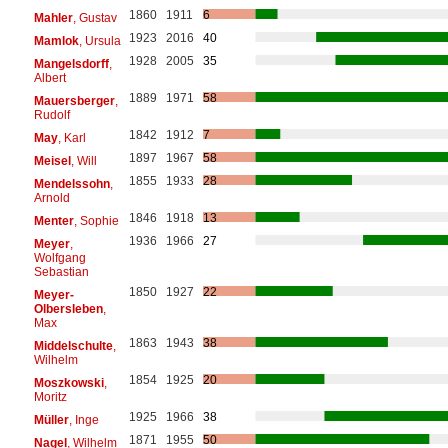
1860
1911
6
Mahler
, Gustav
1923
2016
40
Mamlok
, Ursula
1928
2005
35
Mangelsdorff
,
Albert
1889
1971
58
Mauersberger
,
Rudolf
1842
1912
7
May
, Karl
1897
1967
58
Meisel
, Will
1855
1933
28
Mendelssohn
,
Arnold
1846
1918
13
Menter
, Sophie
1936
1966
27
Meyer
,
Wolfgang
Sebastian
1850
1927
22
Meyer-
Olbersleben
,
Max
1863
1943
38
Middelschulte
,
Wilhelm
1854
1925
20
Moszkowski
,
Moritz
1925
1966
38
Müller
, Inge
1871
1955
50
Nagel
, Wilhelm