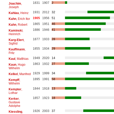
1831
1907
2
Joachim
,
Joseph
1931
2012
32
Kahlau
, Heinz
1905
1956
51
Kahn
, Erich Itor
1865
1951
46
Kahn
, Robert
1886
1946
41
Kaminski
,
Heinrich
1877
1933
28
Karg-Elert
,
Sigfrid
1855
1934
29
Kauffmann
,
Fritz
1949
2020
14
Kaul
, Matthias
1863
1932
27
Kaun
, Hugo
Wilhelm
1929
1999
34
Kelkel
, Manfred
1895
1991
58
Kempff
,
Wilhelm
1844
1918
13
Kempter
,
Lothar
1857
1923
18
Kerker
,
Gustave
Adolphe
1926
2003
37
Kiessling
,