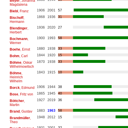
Beyer
, Johanna
Magdalena
1906
2001
57
Biebl
, Franz
1868
1936
31
Bischoff
,
Hermann
1936
2020
27
Blendinger
,
Herbert
1900
1993
58
Bochmann
,
Werner
1880
1938
33
Boehe
, Ernst
1844
1920
15
Bohm
, Carl
1870
1938
33
Böhme
, Oskar
Wilhelmowitsch
1843
1915
10
Böhme
,
Heinrich
Wilhelm
1906
1944
38
Borck
, Edmund
1865
1945
40
Bose
, Fritz von
1927
2019
36
Böttcher
,
Martin
1883
1963
58
Brand
, Gustav
1948
2012
15
Brandmüller
,
Theo
1931
2001
32