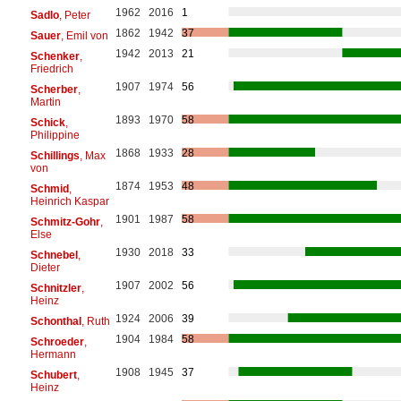
1962
2016
1
Sadlo
, Peter
1862
1942
37
Sauer
, Emil von
1942
2013
21
Schenker
,
Friedrich
1907
1974
56
Scherber
,
Martin
1893
1970
58
Schick
,
Philippine
1868
1933
28
Schillings
, Max
von
1874
1953
48
Schmid
,
Heinrich Kaspar
1901
1987
58
Schmitz-Gohr
,
Else
1930
2018
33
Schnebel
,
Dieter
1907
2002
56
Schnitzler
,
Heinz
1924
2006
39
Schonthal
, Ruth
1904
1984
58
Schroeder
,
Hermann
1908
1945
37
Schubert
,
Heinz