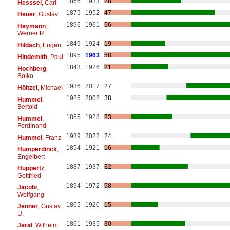
1866
1933
28
Hesssel
, Carl
1875
1952
47
Heuer
, Gustav
1896
1961
56
Heymann
,
Werner R.
1849
1924
19
Hildach
, Eugen
1895
1963
58
Hindemith
, Paul
1843
1926
21
Hochberg
,
Bolko
1936
2017
27
Höltzel
, Michael
1925
2002
38
Hummel
,
Bertold
1855
1928
23
Hummel
,
Ferdinand
1939
2022
24
Hummel
, Franz
1854
1921
16
Humperdinck
,
Engelbert
1887
1937
32
Huppertz
,
Gottfried
1894
1972
58
Jacobi
,
Wolfgang
1865
1920
15
Jenner
, Gustav
U.
1861
1935
30
Jeral
, Wilhelm