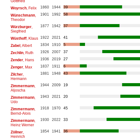
Gottfried
1860
1944
39
Woyrsch
, Felix
1901
1992
58
Wünschmann
,
Theodor
1877
1942
37
Würzburger
,
Siegfried
1922
2021
41
Wüsthoff
, Klaus
1834
1910
5
Zabel
, Albert
1926
2007
37
Zechlin
, Ruth
1936
2019
27
Zender
, Hans
1837
1911
6
Zenger
, Max
1881
1948
43
Zilcher
,
Hermann
1944
2009
19
Zimmermann
,
Aljoscha
1943
2021
20
Zimmermann
,
Udo
1918
1970
45
Zimmermann
,
Bernd-Alois
1930
2022
33
Zimmermann
,
Heinz Werner
1854
1941
36
Zöllner
,
Heinrich