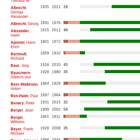
Theodor W.
1935
2021
28
Albrecht
,
George
Alexander
1891
1976
58
Albrecht
, Georg
1915
2012
48
Alexander
,
Haim
1901
1972
58
Apostel
, Hans
Erich
1859
1910
5
Bartmuß
,
Richard
1918
2010
45
Baur
, Jürg
1928
1980
35
Bausznern
,
Dietrich von
1864
1929
24
Beer-Walbrunn
,
Anton
1897
1984
58
Ben-Haim
, Paul
1931
2015
32
Benary
, Peter
1909
2002
54
Berger
, Jean
1861
1911
6
Berger
,
Wilhelm
1928
2008
35
Beyer
, Frank
Michael
1888
1944
39