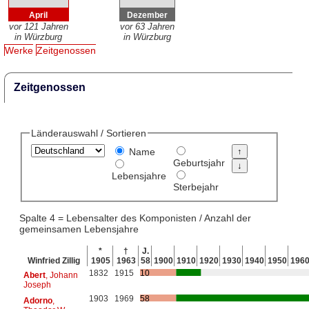
April
Dezember
vor 121 Jahren
vor 63 Jahren
in Würzburg
in Würzburg
Werke
Zeitgenossen
Zeitgenossen
Länderauswahl / Sortieren
Name
Geburtsjahr
Lebensjahre
Sterbejahr
Spalte 4 = Lebensalter des Komponisten / Anzahl der
gemeinsamen Lebensjahre
*
†
J.
Winfried Zillig
1905
1963
58
1900
1910
1920
1930
1940
1950
196
1832
1915
10
Abert
, Johann
Joseph
1903
1969
58
Adorno
,