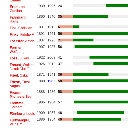
Eduard
1939
1996
24
Erdmann
,
Gunther
1860
1940
35
Fährmann
,
Hans
1831
1911
6
Fink
, Christian
1891
1961
56
Finke
, Fidelio F.
1837
1926
21
Foerster
, Anton
1907
1987
56
Fortner
,
Wolfgang
1922
2009
41
Foss
, Lukas
1926
2012
37
Freund
, Walter
Jakob "Joki"
1871
1941
36
Fried
, Oskar
1880
1963
58
Friese
, Ernst
August
1888
1986
58
Fromm-
Michaels
, Ilse
1906
1984
57
Frommel
,
Gerhard
1909
1957
48
Fürnberg
, Louis
1886
1954
49
Furtwängler
,
Wilhelm