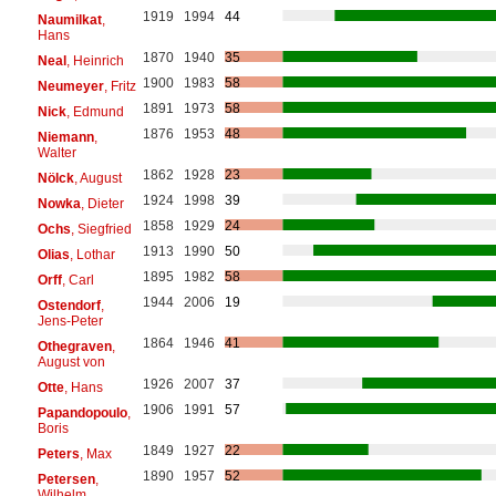
1919
1994
44
Naumilkat
,
Hans
1870
1940
35
Neal
, Heinrich
1900
1983
58
Neumeyer
, Fritz
1891
1973
58
Nick
, Edmund
1876
1953
48
Niemann
,
Walter
1862
1928
23
Nölck
, August
1924
1998
39
Nowka
, Dieter
1858
1929
24
Ochs
, Siegfried
1913
1990
50
Olias
, Lothar
1895
1982
58
Orff
, Carl
1944
2006
19
Ostendorf
,
Jens-Peter
1864
1946
41
Othegraven
,
August von
1926
2007
37
Otte
, Hans
1906
1991
57
Papandopoulo
,
Boris
1849
1927
22
Peters
, Max
1890
1957
52
Petersen
,
Wilhelm