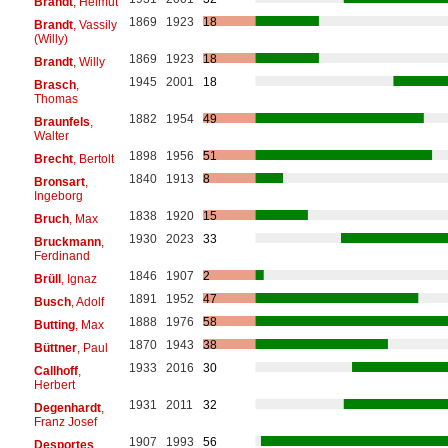
Brandt
, Helmut
1869
1923
18
Brandt
, Vassily
(Willy)
1869
1923
18
Brandt
, Willy
1945
2001
18
Brasch
,
Thomas
1882
1954
49
Braunfels
,
Walter
1898
1956
51
Brecht
, Bertolt
1840
1913
8
Bronsart
,
Ingeborg
1838
1920
15
Bruch
, Max
1930
2023
33
Bruckmann
,
Ferdinand
1846
1907
2
Brüll
, Ignaz
1891
1952
47
Busch
, Adolf
1888
1976
58
Butting
, Max
1870
1943
38
Büttner
, Paul
1933
2016
30
Callhoff
,
Herbert
1931
2011
32
Degenhardt
,
Franz Josef
1907
1993
56
Desportes
,