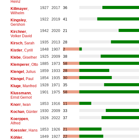
Heinz
1927
2017
36
Killmayer
,
Wilhelm
1922
2019
41
Kingsley
,
Gershon
1942
2020
21
Kirchner
,
Volker David
1935
2013
28
Kirsch
, Sarah
1848
1907
2
Kistler
, Cyrill
1925
2009
38
Klebe
, Giselher
1885
1973
58
Klemperer
, Otto
1859
1933
28
Klengel
, Julius
1854
1935
30
Klengel
, Paul
1928
1971
35
Kluge
, Manfred
1901
1975
58
Klussmann
,
Ernst Gernot
1853
1916
11
Knorr
, Iwan
1930
2009
33
Kochan
, Günter
1926
2022
37
Koerppen
,
Alfred
1853
1926
21
Koessler
, Hans
1849
1927
22
Köhler
,