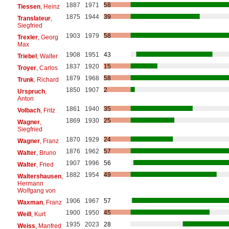
1887
1971
58
Tiessen
, Heinz
1875
1944
39
Translateur
,
Siegfried
1903
1979
58
Trexler
, Georg
Max
1908
1951
43
Triebel
, Walter
1837
1920
15
Troyer
, Carlos
1879
1968
58
Trunk
, Richard
1850
1907
2
Urspruch
,
Anton
1861
1940
35
Volbach
, Fritz
1869
1930
25
Wagner
,
Siegfried
1870
1929
24
Wagner
, Franz
1876
1962
57
Walter
, Bruno
1907
1996
56
Walter
, Fried
1882
1954
49
Waltershausen
,
Hermann
Wolfgang von
1906
1967
57
Waxman
, Franz
1900
1950
45
Weill
, Kurt
1935
2023
28
Weiss
, Manfred