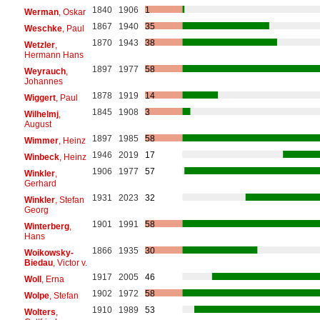
1840
1906
1
Werman
, Oskar
1867
1940
35
Weschke
, Paul
1870
1943
38
Wetzler
,
Hermann Hans
1897
1977
58
Weyrauch
,
Johannes
1878
1919
14
Wiggert
, Paul
1845
1908
3
Wilhelmj
,
August
1897
1985
58
Wimmer
, Heinz
1946
2019
17
Winbeck
, Heinz
1906
1977
57
Winkler
,
Gerhard
1931
2023
32
Winkler
, Stefan
Georg
1901
1991
58
Winterberg
,
Hans
1866
1935
30
Woikowsky-
Biedau
, Victor v.
1917
2005
46
Woll
, Erna
1902
1972
58
Wolpe
, Stefan
1910
1989
53
Wolters
,