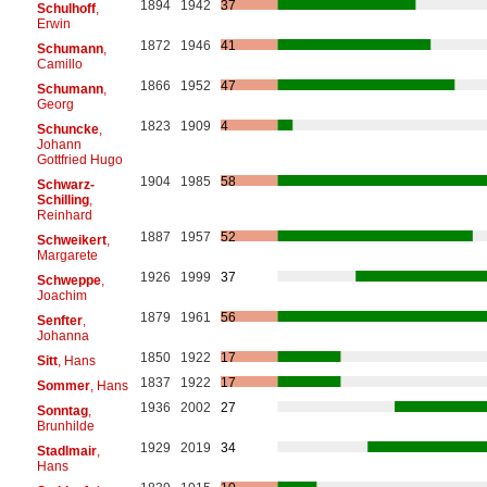
1894
1942
37
Schulhoff
,
Erwin
1872
1946
41
Schumann
,
Camillo
1866
1952
47
Schumann
,
Georg
1823
1909
4
Schuncke
,
Johann
Gottfried Hugo
1904
1985
58
Schwarz-
Schilling
,
Reinhard
1887
1957
52
Schweikert
,
Margarete
1926
1999
37
Schweppe
,
Joachim
1879
1961
56
Senfter
,
Johanna
1850
1922
17
Sitt
, Hans
1837
1922
17
Sommer
, Hans
1936
2002
27
Sonntag
,
Brunhilde
1929
2019
34
Stadlmair
,
Hans