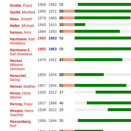
1908
1982
55
Grothe
, Franz
1890
1972
58
Gurlitt
, Manfred
1879
1960
55
Haas
, Joseph
1840
1915
10
Haller
, Michael
1894
1950
45
hansen
, Arno
1905
1963
58
Hartmann
, Karl
Amadeus
1905
1963
58
Hartmann 2
,
Karl Amadeus
1879
1952
47
Heckel
,
Wilhelm
Hermann
1850
1934
29
Henschel
,
Georg
1857
1956
51
Hensel
, Walther
1926
2012
37
Henze
, Hans
Werner
1917
1986
46
Herzog
, Franz
1938
2022
25
Hespos
, Hans-
Joachim
1908
1994
55
Hessenberg
,
Kurt