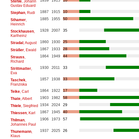
1839
1915
10
Stehle
, Johann
Gustav Eduard
1887
1915
10
Stephan
, Rudi
1885
1955
50
Sthamer
,
Heinrich
1928
2007
35
Stockhausen
,
Karlheinz
1860
1930
25
Stradal
, August
1867
1933
28
Sträßer
, Ewald
1864
1949
44
Strauss
,
Richard
1930
2011
33
Strittmatter
,
Eva
1857
1938
33
Taschek
,
Franziska
1864
1922
17
Teike
, Carl
1903
1982
58
Thate
, Albert
1934
2024
29
Thiele
, Siegfried
1867
1945
40
Thiessen
, Karl
1906
1973
57
Thilman
,
Johannes Paul
1937
2025
26
Thunemann
,
Klaus