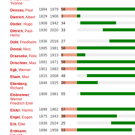
Yvonne
1894
1979
58
Dessau
, Paul
1829
1908
3
Dietrich
, Albert
1908
1942
34
Distler
, Hugo
1930
2020
33
Dittrich
, Paul-
Heinz
1936
2018
27
Döhl
, Friedhelm
1895
1981
58
Dostal
, Nico
1835
1913
8
Draeseke
, Felix
1891
1971
58
Drischner
, Max
1901
1983
58
Egk
, Werner
1915
2008
48
Eham
, Max
1848
1925
20
Eilenberg
,
Richard
1908
1981
55
Eisbrenner
,
Werner
Friedrich Emil
1898
1962
57
Eisler
, Hanns
1875
1943
38
Engel
, Eugen
1938
2024
25
Erb
, Elke
1896
1958
53
Erdmann
,