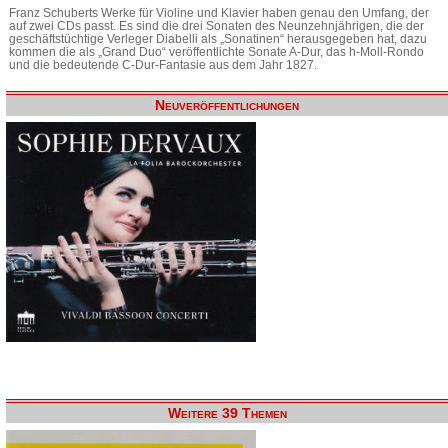
Franz Schuberts Werke für Violine und Klavier haben genau den Umfang, der
auf zwei CDs passt. Es sind die drei Sonaten des Neunzehnjährigen, die der
geschäftstüchtige Verleger Diabelli als „Sonatinen“ herausgegeben hat, dazu
kommen die als „Grand Duo“ veröffentlichte Sonate A-Dur, das h-Moll-Rondo
und die bedeutende C-Dur-Fantasie aus dem Jahr 1827.
Neuveröffentlichungen
Weitere 39 Themen