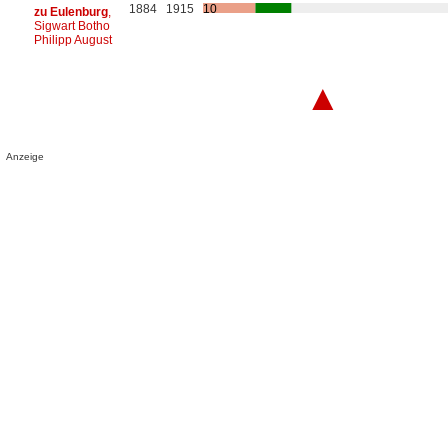
1884
1915
10
zu Eulenburg
,
Sigwart Botho
Philipp August
▲
Anzeige