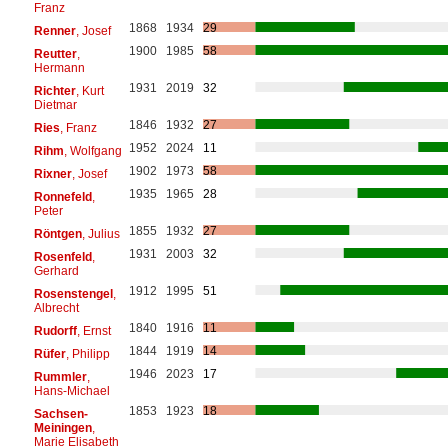
Franz
1868
1934
29
Renner
, Josef
1900
1985
58
Reutter
,
Hermann
1931
2019
32
Richter
, Kurt
Dietmar
1846
1932
27
Ries
, Franz
1952
2024
11
Rihm
, Wolfgang
1902
1973
58
Rixner
, Josef
1935
1965
28
Ronnefeld
,
Peter
1855
1932
27
Röntgen
, Julius
1931
2003
32
Rosenfeld
,
Gerhard
1912
1995
51
Rosenstengel
,
Albrecht
1840
1916
11
Rudorff
, Ernst
1844
1919
14
Rüfer
, Philipp
1946
2023
17
Rummler
,
Hans-Michael
1853
1923
18
Sachsen-
Meiningen
,
Marie Elisabeth