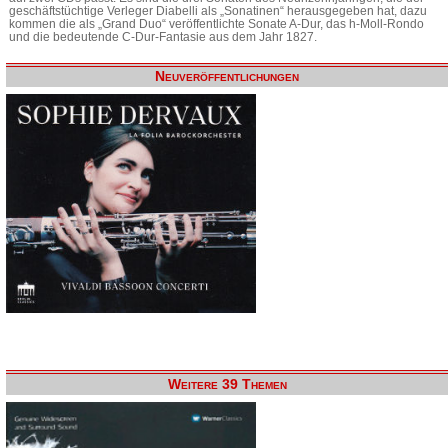
geschäftstüchtige Verleger Diabelli als „Sonatinen“ herausgegeben hat, dazu
kommen die als „Grand Duo“ veröffentlichte Sonate A-Dur, das h-Moll-Rondo
und die bedeutende C-Dur-Fantasie aus dem Jahr 1827.
Neuveröffentlichungen
Weitere 39 Themen