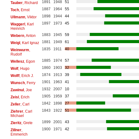
1891
1948
51
Tauber
, Richard
1887
1964
55
Toch
, Ernst
1898
1944
44
Ullmann
, Viktor
1897
1973
45
Waggerl
, Karl
Heinrich
1883
1945
59
Webern
, Anton
1881
1949
61
Weigl
, Karl Ignaz
1835
1911
40
Weinwurm
,
Rudolf
1885
1974
57
Wellesz
, Egon
1860
1903
32
Wolf
, Hugo
1874
1913
39
Wolff
, Erich J.
1901
1963
41
Wunsch
, Ferry
1932
2007
10
Zawinul
, Joe
1905
1959
37
Zeisl
, Erich
1842
1898
27
Zeller
, Carl
1843
1922
51
Ziehrer
, Carl
Michael
1899
2001
43
Zieritz
, Grete
1900
1971
42
Zillner
,
Emmerich