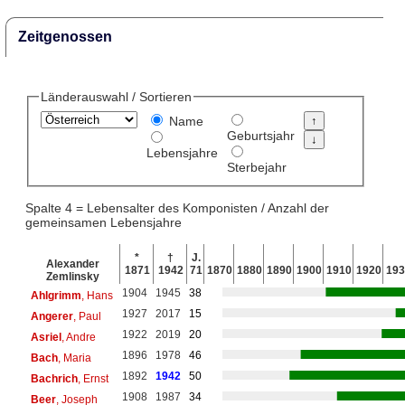
Zeitgenossen
Länderauswahl / Sortieren
Name
Geburtsjahr
Lebensjahre
Sterbejahr
Spalte 4 = Lebensalter des Komponisten / Anzahl der
gemeinsamen Lebensjahre
*
†
J.
Alexander
1871
1942
71
1870
1880
1890
1900
1910
1920
193
Zemlinsky
1904
1945
38
Ahlgrimm
, Hans
1927
2017
15
Angerer
, Paul
1922
2019
20
Asriel
, Andre
1896
1978
46
Bach
, Maria
1892
1942
50
Bachrich
, Ernst
1908
1987
34
Beer
, Joseph