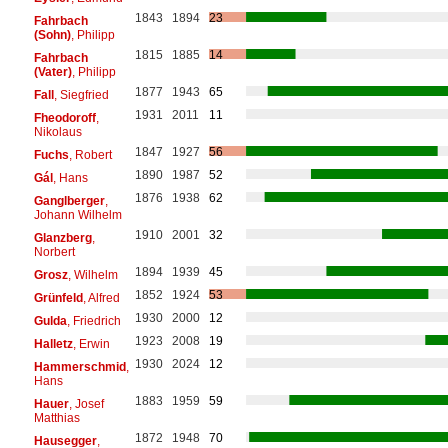
1843
1894
23
Fahrbach
(Sohn)
, Philipp
1815
1885
14
Fahrbach
(Vater)
, Philipp
1877
1943
65
Fall
, Siegfried
1931
2011
11
Fheodoroff
,
Nikolaus
1847
1927
56
Fuchs
, Robert
1890
1987
52
Gál
, Hans
1876
1938
62
Ganglberger
,
Johann Wilhelm
1910
2001
32
Glanzberg
,
Norbert
1894
1939
45
Grosz
, Wilhelm
1852
1924
53
Grünfeld
, Alfred
1930
2000
12
Gulda
, Friedrich
1923
2008
19
Halletz
, Erwin
1930
2024
12
Hammerschmid
,
Hans
1883
1959
59
Hauer
, Josef
Matthias
1872
1948
70
Hausegger
,