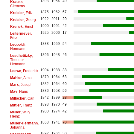
1893
1954
49
Krauss
,
Clemens
1875
1962
67
Kreisler
, Fritz
1922
2011
20
Kreisler
, Georg
1900
1991
42
Krenek
, Ernst
1925
2006
17
Leitermeyer
,
Fritz
1888
1959
54
Leopoldi
,
Hermann
1896
1948
46
Leschetitzky
,
Theodor
Hermann
1904
1988
38
Loewe
, Frederick
1879
1964
63
Mahler
, Alma
1882
1964
60
Marx
, Joseph
1886
1958
56
May
, Hans
1842
1899
28
Millöcker
, Carl
1893
1970
49
Mittler
, Franz
1900
1974
42
Müller
, Willy
Heinz
1868
1941
70
Müller-Hermann
,
Johanna
1892
1964
50