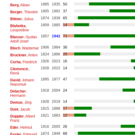
1885
1935
50
Berg
, Alban
1905
1992
37
Berger
, Theodor
1874
1939
65
Bittner
, Julius
1809
1885
14
Blahetka
,
Leopoldine
1857
1942
71
Blasser
, Gustav
Adolf Josef
1906
1984
36
Bloch
, Waldemar
1824
1896
25
Bruckner
, Anton
1926
2023
16
Cerha
, Friedrich
1928
2022
14
Clemencic
,
René
1895
1977
47
David
, Johann
Nepomuk
1918
2004
24
Delacher
,
Hermann
1928
2019
14
Demus
, Jörg
1815
1888
17
Dont
, Jacob
1821
1883
12
Doppler
, Albert
Franz
1916
2005
26
Eder
, Helmut
1874
1949
68
Eysler
, Edmund