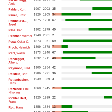
Pachernegg
,
Alois
1907
2003
35
Pahlen
, Kurt
1826
1905
34
Pauer
, Ernst
1875
1950
67
Pembaur d.J.
,
Josef
1902
1979
40
Pilss
, Karl
1940
2001
2
Pirchner
, Werner
1873
1951
69
Posa
, Oskar C.
1809
1878
7
Proch
, Heinrich
1873
1940
67
Rabl
, Walter
1832
1911
40
Randegger
,
Alberto
1900
1954
42
Raymond
, Fred
1906
1991
36
Reisfeld
, Bert
1939
1989
3
Rettenbacher
,
Hans
1860
1945
71
Reznicek
, Emil
Nikolaus
1920
1989
22
Richter Herf
,
Franz
1858
1884
13
Rott
, Hans