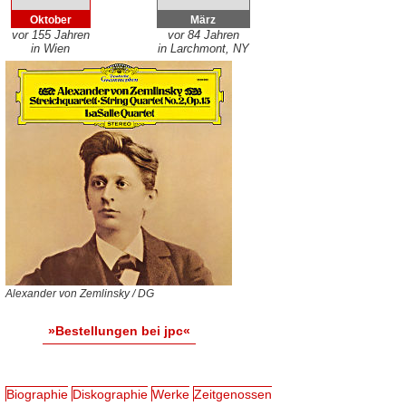
Oktober
März
vor 155 Jahren
vor 84 Jahren
in Wien
in Larchmont, NY
Alexander von Zemlinsky / DG
»Bestellungen bei jpc«
Biographie
Diskographie
Werke
Zeitgenossen