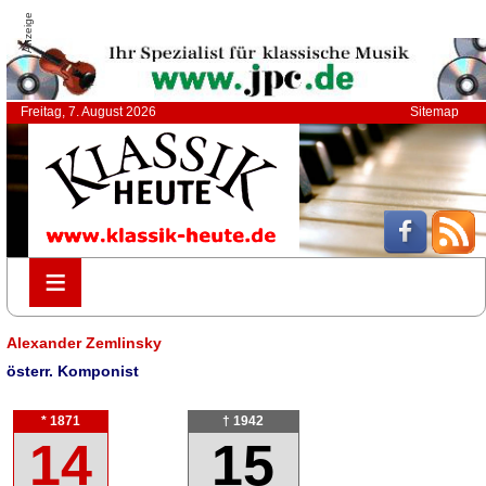
Anzeige
Freitag, 7. August 2026
Sitemap
≡
≡
Alexander Zemlinsky
österr. Komponist
* 1871
† 1942
14
15