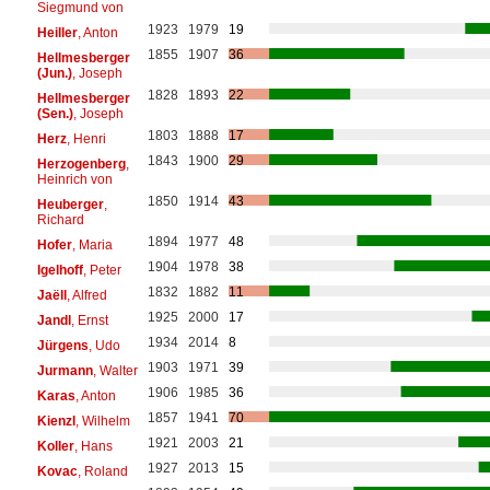
Siegmund von
1923
1979
19
Heiller
, Anton
1855
1907
36
Hellmesberger
(Jun.)
, Joseph
1828
1893
22
Hellmesberger
(Sen.)
, Joseph
1803
1888
17
Herz
, Henri
1843
1900
29
Herzogenberg
,
Heinrich von
1850
1914
43
Heuberger
,
Richard
1894
1977
48
Hofer
, Maria
1904
1978
38
Igelhoff
, Peter
1832
1882
11
Jaëll
, Alfred
1925
2000
17
Jandl
, Ernst
1934
2014
8
Jürgens
, Udo
1903
1971
39
Jurmann
, Walter
1906
1985
36
Karas
, Anton
1857
1941
70
Kienzl
, Wilhelm
1921
2003
21
Koller
, Hans
1927
2013
15
Kovac
, Roland