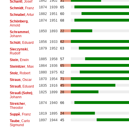
1842
1902
31
Schantl
, Josef
1874
1939
65
Schmidt
, Franz
1882
1951
60
Schnabel
, Artur
1874
1951
68
Schönberg
,
Arnold
1850
1893
22
Schrammel
,
Johann
1856
1933
62
Schütt
, Eduard
1879
1952
63
Sieczynski
,
Rudolf
1885
1958
57
Stein
, Erwin
1864
1936
65
Steinitzer
, Max
1880
1975
62
Stolz
, Robert
1870
1954
71
Straus
, Oscar
1835
1916
45
Strauß
, Eduard
1825
1899
28
Strauß (Sohn)
,
Johann
1874
1940
66
Streicher
,
Theodor
1819
1895
24
Suppè
, Franz
1897
1944
45
Taube
, Carlo
Sigmund