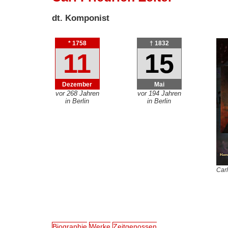
dt. Komponist
* 1758
† 1832
11
15
Dezember
Mai
vor 268 Jahren
vor 194 Jahren
in Berlin
in Berlin
Carl
Biographie
Werke
Zeitgenossen