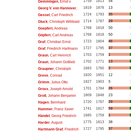
1759
1813
54
Gemmingen
, Ernst v.
1819
1878
13
Georg V. von Hannover
,
1724
1793
35
Gessel
, Carl Friedrich
1714
1787
29
Gluck
, Christoph Willibald
1768
1818
50
Goepfert
, Andreas
1768
1818
50
Göpfert
, Carl Andreas
1723
1804
46
Graf
, Christian Ernst
1727
1795
37
Graf
, Friedrich Hartmann
1703
1759
1
Graun
, Carl Heinrich
1702
1771
13
Graun
, Johann Gottlieb
1683
1760
2
Graupner
, Christoph
1820
1851
12
Greve
, Conrad
1827
1903
5
Grimm
, Julius Otto
1701
1784
26
Gross
, Joseph Arnold
1809
1848
23
Groß
, Johann Benjamin
1720
1787
29
Hagen
, Bernhard
1741
1817
59
Hammer
, Franz Xaver
1685
1759
1
Händel
, Georg Friedrich
1775
1813
38
Harder
, August
1727
1795
37
Hartmann Graf
, Friedrich