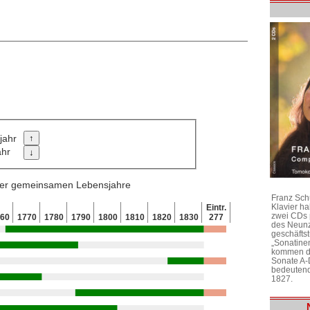
jahr
ahr
 der gemeinsamen Lebensjahre
Franz Sch
Klavier h
Eintr.
zwei CDs 
760
1770
1780
1790
1800
1810
1820
1830
277
des Neunz
geschäftst
„Sonatine
kommen di
Sonate A-
bedeutend
1827.