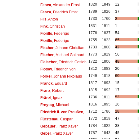
1820
1849
12
Fesca
, Alexander Ernst
1789
1826
37
Fesca
, Friedrich Ernst
1733
1760
2
Fils
, Anton
1831
1911
1
Fink
, Christian
1778
1837
54
Fiorillo
, Federigo
1755
1823
65
Fiorillo
, Federigo
1733
1800
42
Fischer
, Johann Christian
1773
1829
56
Fischer
, Michael Gotthard
1722
1806
48
Fleischer
, Friedrich Gottlob
1812
1883
20
Flotow
, Friedrich von
1749
1818
60
Forkel
, Johann Nikolaus
1817
1893
15
Franck
, Eduard
1815
1892
17
Franz
, Robert
1736
1811
53
Fränzl
, Ignaz
1816
1895
16
Freytag
, Michael
1712
1786
28
Friedrich II. von Preußen
,
1772
1819
47
Fürstenau
, Caspar
1784
1822
38
Gebauer
, Franz Xaver
1787
1843
45
Gebel
, Franz Xaver