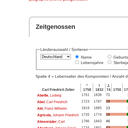
Zeitgenossen
Länderauswahl / Sortieren
Name
Geburts
Lebensjahre
Sterbej
Spalte 4 = Lebensalter des Komponisten / Anzahl
*
†
J.
Carl Friedrich Zelter
1758
1832
74
1750
1
1761
1838
71
Abeille
, Ludwig
1723
1787
29
Abel
, Carl Friedrich
1819
1885
13
Abt
, Franz Wilhelm
1720
1774
16
Agricola
, Johann Friedrich
1786
1843
46
Almenräder
, Carl
1734
1801
43