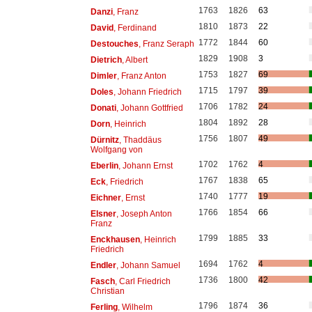
1763
1826
63
Danzi
, Franz
1810
1873
22
David
, Ferdinand
1772
1844
60
Destouches
, Franz Seraph
1829
1908
3
Dietrich
, Albert
1753
1827
69
Dimler
, Franz Anton
1715
1797
39
Doles
, Johann Friedrich
1706
1782
24
Donati
, Johann Gottfried
1804
1892
28
Dorn
, Heinrich
1756
1807
49
Dürnitz
, Thaddäus
Wolfgang von
1702
1762
4
Eberlin
, Johann Ernst
1767
1838
65
Eck
, Friedrich
1740
1777
19
Eichner
, Ernst
1766
1854
66
Elsner
, Joseph Anton
Franz
1799
1885
33
Enckhausen
, Heinrich
Friedrich
1694
1762
4
Endler
, Johann Samuel
1736
1800
42
Fasch
, Carl Friedrich
Christian
1796
1874
36
Ferling
, Wilhelm