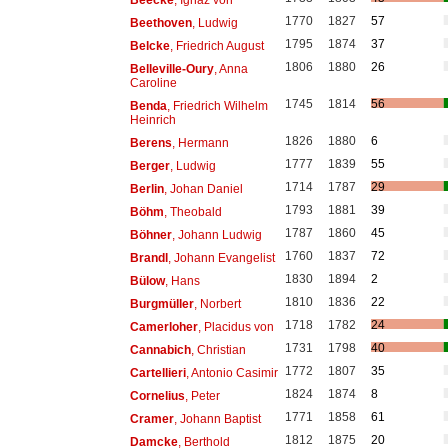
Beecke
, Ignaz von
1770
1827
57
Beethoven
, Ludwig
1795
1874
37
Belcke
, Friedrich August
1806
1880
26
Belleville-Oury
, Anna
Caroline
1745
1814
56
Benda
, Friedrich Wilhelm
Heinrich
1826
1880
6
Berens
, Hermann
1777
1839
55
Berger
, Ludwig
1714
1787
29
Berlin
, Johan Daniel
1793
1881
39
Böhm
, Theobald
1787
1860
45
Böhner
, Johann Ludwig
1760
1837
72
Brandl
, Johann Evangelist
1830
1894
2
Bülow
, Hans
1810
1836
22
Burgmüller
, Norbert
1718
1782
24
Camerloher
, Placidus von
1731
1798
40
Cannabich
, Christian
1772
1807
35
Cartellieri
, Antonio Casimir
1824
1874
8
Cornelius
, Peter
1771
1858
61
Cramer
, Johann Baptist
1812
1875
20
Damcke
, Berthold