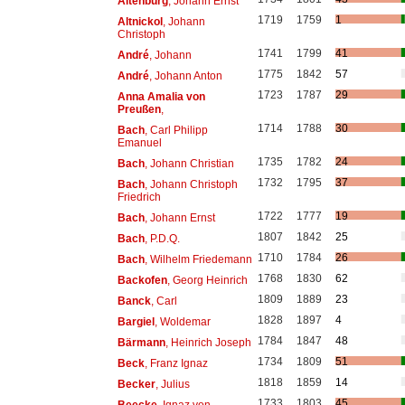
Altenburg
, Johann Ernst
1719
1759
1
Altnickol
, Johann
Christoph
1741
1799
41
André
, Johann
1775
1842
57
André
, Johann Anton
1723
1787
29
Anna Amalia von
Preußen
,
1714
1788
30
Bach
, Carl Philipp
Emanuel
1735
1782
24
Bach
, Johann Christian
1732
1795
37
Bach
, Johann Christoph
Friedrich
1722
1777
19
Bach
, Johann Ernst
1807
1842
25
Bach
, P.D.Q.
1710
1784
26
Bach
, Wilhelm Friedemann
1768
1830
62
Backofen
, Georg Heinrich
1809
1889
23
Banck
, Carl
1828
1897
4
Bargiel
, Woldemar
1784
1847
48
Bärmann
, Heinrich Joseph
1734
1809
51
Beck
, Franz Ignaz
1818
1859
14
Becker
, Julius
1733
1803
45