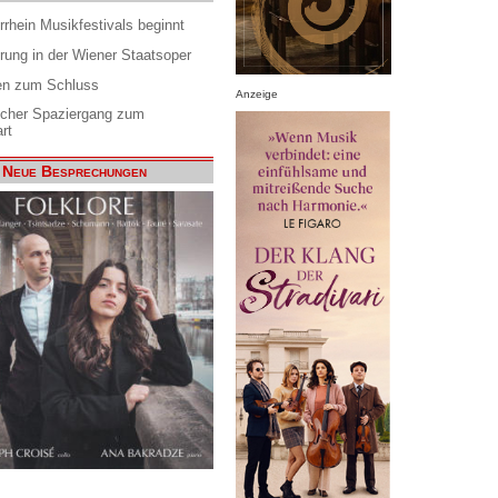
rrhein Musikfestivals beginnt
rung in der Wiener Staatsoper
en zum Schluss
Anzeige
scher Spaziergang zum
rt
Neue Besprechungen