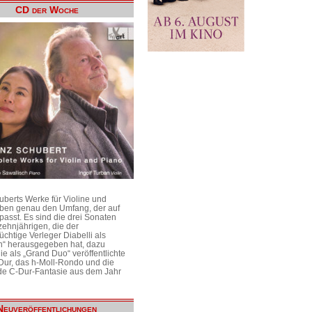
CD der Woche
uberts Werke für Violine und
aben genau den Umfang, der auf
passt. Es sind die drei Sonaten
ehnjährigen, die der
üchtige Verleger Diabelli als
n“ herausgegeben hat, dazu
e als „Grand Duo“ veröffentlichte
Dur, das h-Moll-Rondo und die
e C-Dur-Fantasie aus dem Jahr
Neuveröffentlichungen