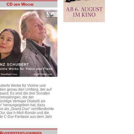
CD der Woche
uberts Werke für Violine und
aben genau den Umfang, der auf
passt. Es sind die drei Sonaten
ehnjährigen, die der
üchtige Verleger Diabelli als
n“ herausgegeben hat, dazu
e als „Grand Duo“ veröffentlichte
Dur, das h-Moll-Rondo und die
e C-Dur-Fantasie aus dem Jahr
Neuveröffentlichungen