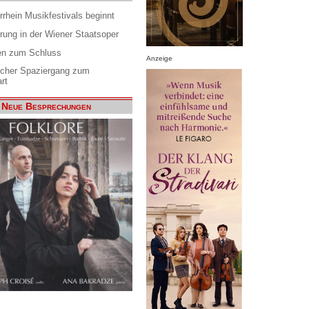
rrhein Musikfestivals beginnt
rung in der Wiener Staatsoper
en zum Schluss
Anzeige
scher Spaziergang zum
rt
Neue Besprechungen