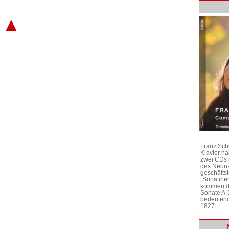
▲
Franz Sch
Klavier h
zwei CDs 
des Neunz
geschäftst
„Sonatine
kommen di
Sonate A-
bedeutend
1827.