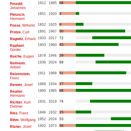
1912
1985
68
Petzold
,
Johannes
1851
1920
3
Pietzsch
,
Hermann
1852
1925
8
Posse
, Wilhelm
1891
1967
50
Protze
, Curt
1933
2017
72
Ragwitz
, Erhard
1903
1960
43
Raphael
,
Günter
1878
1946
29
Reiche
, Eugen
1936
2024
69
Reimann
,
Aribert
1911
1968
51
Reizenstein
,
Franz
1868
1934
17
Renner
, Josef
1900
1985
68
Reutter
,
Hermann
1931
2019
74
Richter
, Kurt
Dietmar
1846
1932
15
Ries
, Franz
1952
2024
53
Rihm
, Wolfgang
1902
1973
56
Rixner
, Josef