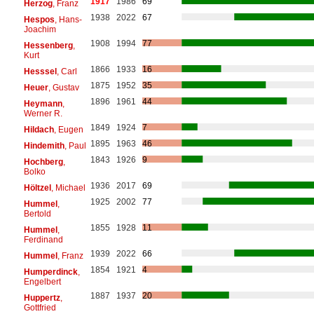
1917
1986
69
Herzog
, Franz
1938
2022
67
Hespos
, Hans-
Joachim
1908
1994
77
Hessenberg
,
Kurt
1866
1933
16
Hesssel
, Carl
1875
1952
35
Heuer
, Gustav
1896
1961
44
Heymann
,
Werner R.
1849
1924
7
Hildach
, Eugen
1895
1963
46
Hindemith
, Paul
1843
1926
9
Hochberg
,
Bolko
1936
2017
69
Höltzel
, Michael
1925
2002
77
Hummel
,
Bertold
1855
1928
11
Hummel
,
Ferdinand
1939
2022
66
Hummel
, Franz
1854
1921
4
Humperdinck
,
Engelbert
1887
1937
20
Huppertz
,
Gottfried