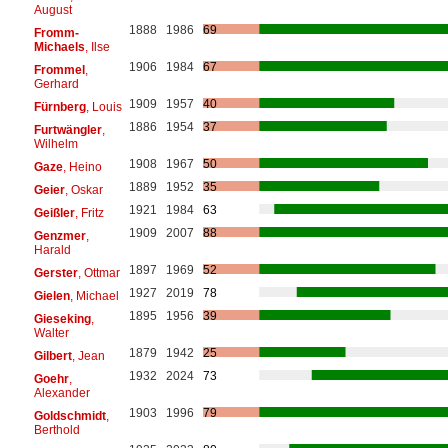
August
1888
1986
69
Fromm-
Michaels
, Ilse
1906
1984
67
Frommel
,
Gerhard
1909
1957
40
Fürnberg
, Louis
1886
1954
37
Furtwängler
,
Wilhelm
1908
1967
50
Gaze
, Heino
1889
1952
35
Geier
, Oskar
1921
1984
63
Geißler
, Fritz
1909
2007
88
Genzmer
,
Harald
1897
1969
52
Gerster
, Ottmar
1927
2019
78
Gielen
, Michael
1895
1956
39
Gieseking
,
Walter
1879
1942
25
Gilbert
, Jean
1932
2024
73
Goehr
,
Alexander
1903
1996
79
Goldschmidt
,
Berthold