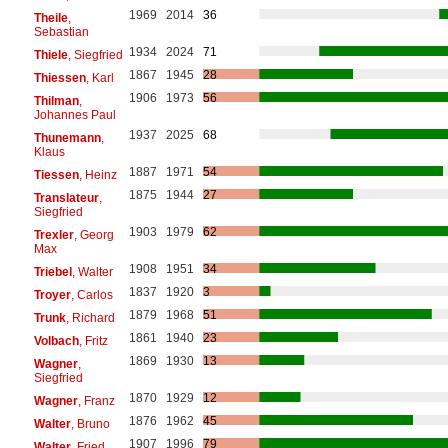
1969
2014
36
Theile
,
Sebastian
1934
2024
71
Thiele
, Siegfried
1867
1945
28
Thiessen
, Karl
1906
1973
56
Thilman
,
Johannes Paul
1937
2025
68
Thunemann
,
Klaus
1887
1971
54
Tiessen
, Heinz
1875
1944
27
Translateur
,
Siegfried
1903
1979
62
Trexler
, Georg
Max
1908
1951
34
Triebel
, Walter
1837
1920
3
Troyer
, Carlos
1879
1968
51
Trunk
, Richard
1861
1940
23
Volbach
, Fritz
1869
1930
13
Wagner
,
Siegfried
1870
1929
12
Wagner
, Franz
1876
1962
45
Walter
, Bruno
1907
1996
79
Walter
, Fried