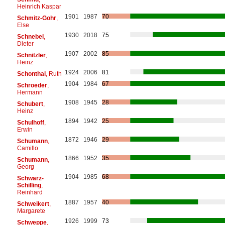
Heinrich Kaspar
1901
1987
70
Schmitz-Gohr
,
Else
1930
2018
75
Schnebel
,
Dieter
1907
2002
85
Schnitzler
,
Heinz
1924
2006
81
Schonthal
, Ruth
1904
1984
67
Schroeder
,
Hermann
1908
1945
28
Schubert
,
Heinz
1894
1942
25
Schulhoff
,
Erwin
1872
1946
29
Schumann
,
Camillo
1866
1952
35
Schumann
,
Georg
1904
1985
68
Schwarz-
Schilling
,
Reinhard
1887
1957
40
Schweikert
,
Margarete
1926
1999
73
Schweppe
,