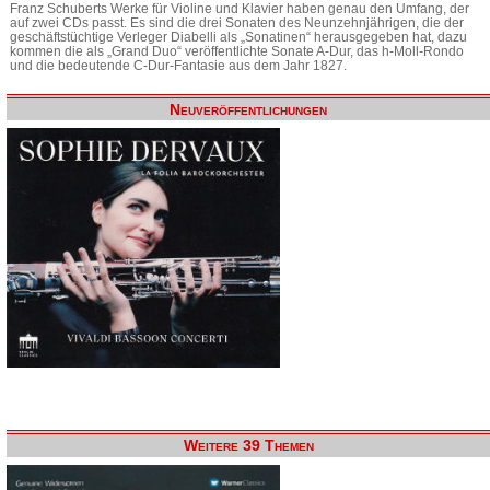
Franz Schuberts Werke für Violine und Klavier haben genau den Umfang, der
auf zwei CDs passt. Es sind die drei Sonaten des Neunzehnjährigen, die der
geschäftstüchtige Verleger Diabelli als „Sonatinen“ herausgegeben hat, dazu
kommen die als „Grand Duo“ veröffentlichte Sonate A-Dur, das h-Moll-Rondo
und die bedeutende C-Dur-Fantasie aus dem Jahr 1827.
Neuveröffentlichungen
Weitere 39 Themen