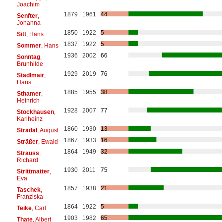
Joachim
1879
1961
44
Senfter
,
Johanna
1850
1922
5
Sitt
, Hans
1837
1922
5
Sommer
, Hans
1936
2002
66
Sonntag
,
Brunhilde
1929
2019
76
Stadlmair
,
Hans
1885
1955
38
Sthamer
,
Heinrich
1928
2007
77
Stockhausen
,
Karlheinz
1860
1930
13
Stradal
, August
1867
1933
16
Sträßer
, Ewald
1864
1949
32
Strauss
,
Richard
1930
2011
75
Strittmatter
,
Eva
1857
1938
21
Taschek
,
Franziska
1864
1922
5
Teike
, Carl
1903
1982
65
Thate
, Albert