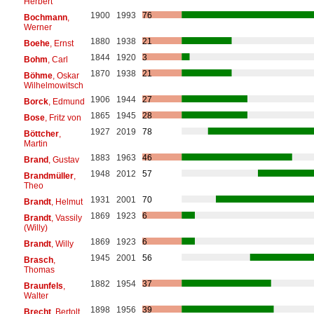
Herbert
1900
1993
76
Bochmann
,
Werner
1880
1938
21
Boehe
, Ernst
1844
1920
3
Bohm
, Carl
1870
1938
21
Böhme
, Oskar
Wilhelmowitsch
1906
1944
27
Borck
, Edmund
1865
1945
28
Bose
, Fritz von
1927
2019
78
Böttcher
,
Martin
1883
1963
46
Brand
, Gustav
1948
2012
57
Brandmüller
,
Theo
1931
2001
70
Brandt
, Helmut
1869
1923
6
Brandt
, Vassily
(Willy)
1869
1923
6
Brandt
, Willy
1945
2001
56
Brasch
,
Thomas
1882
1954
37
Braunfels
,
Walter
1898
1956
39
Brecht
, Bertolt