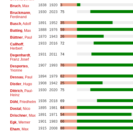
1838
1920
3
Bruch
, Max
1930
2023
75
Bruckmann
,
Ferdinand
1891
1952
35
Busch
, Adolf
1888
1976
59
Butting
, Max
1870
1943
26
Büttner
, Paul
1933
2016
72
Callhoff
,
Herbert
1931
2011
74
Degenhardt
,
Franz Josef
1907
1993
76
Desportes
,
Yvonne
1894
1979
62
Dessau
, Paul
1908
1942
25
Distler
, Hugo
1930
2020
75
Dittrich
, Paul-
Heinz
1936
2018
69
Döhl
, Friedhelm
1895
1981
64
Dostal
, Nico
1891
1971
54
Drischner
, Max
1901
1983
66
Egk
, Werner
1915
2008
88
Eham
, Max