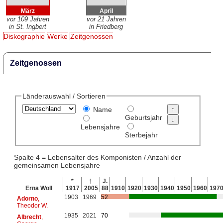
März
April
vor 109 Jahren
vor 21 Jahren
in St. Ingbert
in Friedberg
Diskographie
Werke
Zeitgenossen
Zeitgenossen
Länderauswahl / Sortieren
Name
Geburtsjahr
Lebensjahre
Sterbejahr
Spalte 4 = Lebensalter des Komponisten / Anzahl der
gemeinsamen Lebensjahre
*
†
J.
Erna Woll
1917
2005
88
1910
1920
1930
1940
1950
1960
197
1903
1969
52
Adorno
,
Theodor W.
1935
2021
70
Albrecht
,