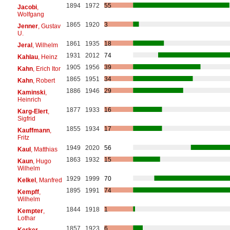
1894
1972
55
Jacobi
,
Wolfgang
1865
1920
3
Jenner
, Gustav
U.
1861
1935
18
Jeral
, Wilhelm
1931
2012
74
Kahlau
, Heinz
1905
1956
39
Kahn
, Erich Itor
1865
1951
34
Kahn
, Robert
1886
1946
29
Kaminski
,
Heinrich
1877
1933
16
Karg-Elert
,
Sigfrid
1855
1934
17
Kauffmann
,
Fritz
1949
2020
56
Kaul
, Matthias
1863
1932
15
Kaun
, Hugo
Wilhelm
1929
1999
70
Kelkel
, Manfred
1895
1991
74
Kempff
,
Wilhelm
1844
1918
1
Kempter
,
Lothar
1857
1923
6
Kerker
,