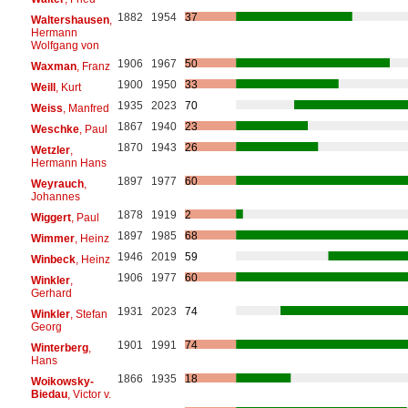
1882
1954
37
Waltershausen
,
Hermann
Wolfgang von
1906
1967
50
Waxman
, Franz
1900
1950
33
Weill
, Kurt
1935
2023
70
Weiss
, Manfred
1867
1940
23
Weschke
, Paul
1870
1943
26
Wetzler
,
Hermann Hans
1897
1977
60
Weyrauch
,
Johannes
1878
1919
2
Wiggert
, Paul
1897
1985
68
Wimmer
, Heinz
1946
2019
59
Winbeck
, Heinz
1906
1977
60
Winkler
,
Gerhard
1931
2023
74
Winkler
, Stefan
Georg
1901
1991
74
Winterberg
,
Hans
1866
1935
18
Woikowsky-
Biedau
, Victor v.