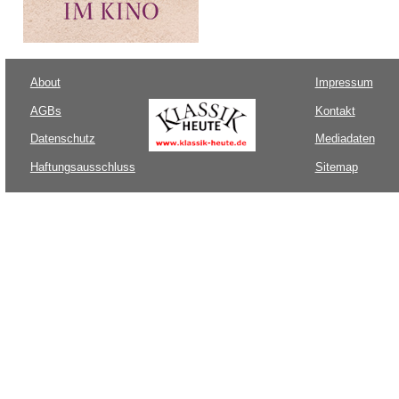
About
Impressum
AGBs
Kontakt
Datenschutz
Mediadaten
Haftungsausschluss
Sitemap