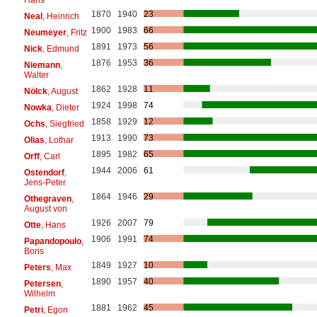
1870
1940
23
Neal
, Heinrich
1900
1983
66
Neumeyer
, Fritz
1891
1973
56
Nick
, Edmund
1876
1953
36
Niemann
,
Walter
1862
1928
11
Nölck
, August
1924
1998
74
Nowka
, Dieter
1858
1929
12
Ochs
, Siegfried
1913
1990
73
Olias
, Lothar
1895
1982
65
Orff
, Carl
1944
2006
61
Ostendorf
,
Jens-Peter
1864
1946
29
Othegraven
,
August von
1926
2007
79
Otte
, Hans
1906
1991
74
Papandopoulo
,
Boris
1849
1927
10
Peters
, Max
1890
1957
40
Petersen
,
Wilhelm
1881
1962
45
Petri
, Egon