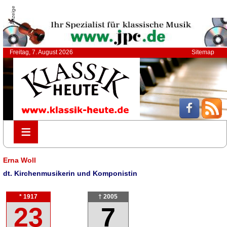
Anzeige
Freitag, 7. August 2026
Sitemap
≡
≡
Erna Woll
dt. Kirchenmusikerin und Komponistin
* 1917
† 2005
23
7