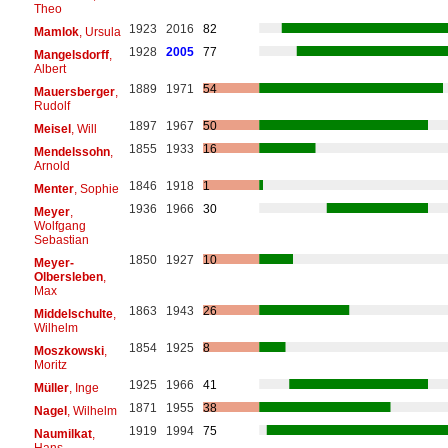
Theo
1923
2016
82
Mamlok
, Ursula
1928
2005
77
Mangelsdorff
,
Albert
1889
1971
54
Mauersberger
,
Rudolf
1897
1967
50
Meisel
, Will
1855
1933
16
Mendelssohn
,
Arnold
1846
1918
1
Menter
, Sophie
1936
1966
30
Meyer
,
Wolfgang
Sebastian
1850
1927
10
Meyer-
Olbersleben
,
Max
1863
1943
26
Middelschulte
,
Wilhelm
1854
1925
8
Moszkowski
,
Moritz
1925
1966
41
Müller
, Inge
1871
1955
38
Nagel
, Wilhelm
1919
1994
75
Naumilkat
,
Hans