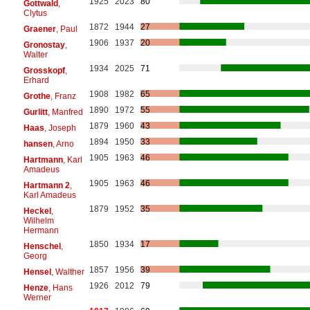
1925
2023
80
Gottwald
,
Clytus
1872
1944
27
Graener
, Paul
1906
1937
20
Gronostay
,
Walter
1934
2025
71
Grosskopf
,
Erhard
1908
1982
65
Grothe
, Franz
1890
1972
55
Gurlitt
, Manfred
1879
1960
43
Haas
, Joseph
1894
1950
33
hansen
, Arno
1905
1963
46
Hartmann
, Karl
Amadeus
1905
1963
46
Hartmann 2
,
Karl Amadeus
1879
1952
35
Heckel
,
Wilhelm
Hermann
1850
1934
17
Henschel
,
Georg
1857
1956
39
Hensel
, Walther
1926
2012
79
Henze
, Hans
Werner