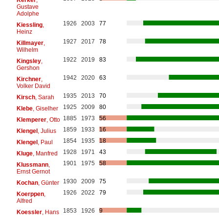
Gustave
Adolphe
1926
2003
77
Kiessling
,
Heinz
1927
2017
78
Killmayer
,
Wilhelm
1922
2019
83
Kingsley
,
Gershon
1942
2020
63
Kirchner
,
Volker David
1935
2013
70
Kirsch
, Sarah
1925
2009
80
Klebe
, Giselher
1885
1973
56
Klemperer
, Otto
1859
1933
16
Klengel
, Julius
1854
1935
18
Klengel
, Paul
1928
1971
43
Kluge
, Manfred
1901
1975
58
Klussmann
,
Ernst Gernot
1930
2009
75
Kochan
, Günter
1926
2022
79
Koerppen
,
Alfred
1853
1926
9
Koessler
, Hans