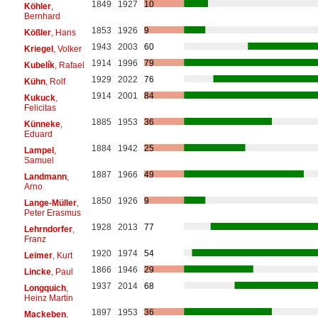
1849
1927
10
Köhler
,
Bernhard
1853
1926
9
Kößler
, Hans
1943
2003
60
Kriegel
, Volker
1914
1996
79
Kubelík
, Rafael
1929
2022
76
Kühn
, Rolf
1914
2001
84
Kukuck
,
Felicitas
1885
1953
36
Künneke
,
Eduard
1884
1942
25
Lampel
,
Samuel
1887
1966
49
Landmann
,
Arno
1850
1926
9
Lange-Müller
,
Peter Erasmus
1928
2013
77
Lehrndorfer
,
Franz
1920
1974
54
Leimer
, Kurt
1866
1946
29
Lincke
, Paul
1937
2014
68
Longquich
,
Heinz Martin
1897
1953
36
Mackeben
,