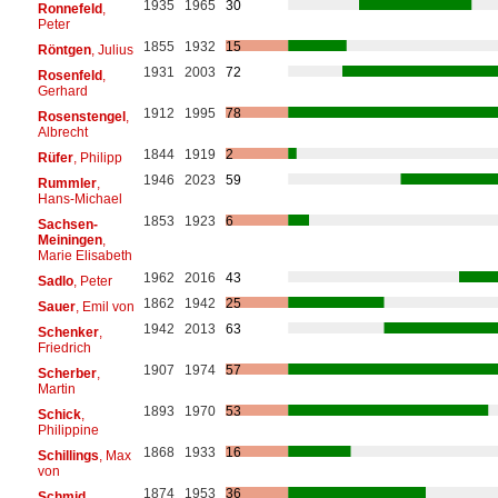
1935
1965
30
Ronnefeld
,
Peter
1855
1932
15
Röntgen
, Julius
1931
2003
72
Rosenfeld
,
Gerhard
1912
1995
78
Rosenstengel
,
Albrecht
1844
1919
2
Rüfer
, Philipp
1946
2023
59
Rummler
,
Hans-Michael
1853
1923
6
Sachsen-
Meiningen
,
Marie Elisabeth
1962
2016
43
Sadlo
, Peter
1862
1942
25
Sauer
, Emil von
1942
2013
63
Schenker
,
Friedrich
1907
1974
57
Scherber
,
Martin
1893
1970
53
Schick
,
Philippine
1868
1933
16
Schillings
, Max
von
1874
1953
36
Schmid
,