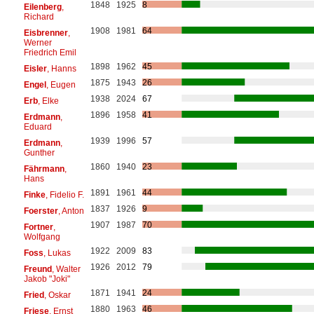
1848
1925
8
Eilenberg
,
Richard
1908
1981
64
Eisbrenner
,
Werner
Friedrich Emil
1898
1962
45
Eisler
, Hanns
1875
1943
26
Engel
, Eugen
1938
2024
67
Erb
, Elke
1896
1958
41
Erdmann
,
Eduard
1939
1996
57
Erdmann
,
Gunther
1860
1940
23
Fährmann
,
Hans
1891
1961
44
Finke
, Fidelio F.
1837
1926
9
Foerster
, Anton
1907
1987
70
Fortner
,
Wolfgang
1922
2009
83
Foss
, Lukas
1926
2012
79
Freund
, Walter
Jakob "Joki"
1871
1941
24
Fried
, Oskar
1880
1963
46
Friese
, Ernst