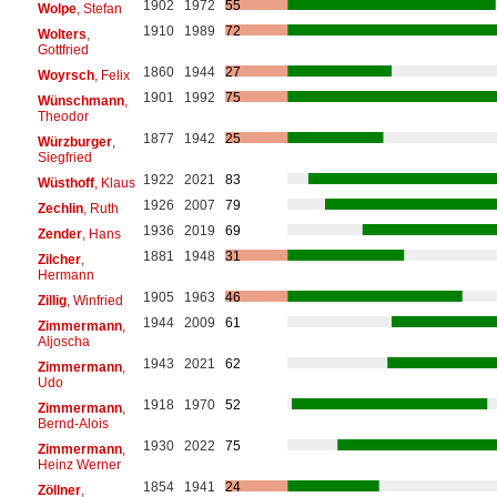
1902
1972
55
Wolpe
, Stefan
1910
1989
72
Wolters
,
Gottfried
1860
1944
27
Woyrsch
, Felix
1901
1992
75
Wünschmann
,
Theodor
1877
1942
25
Würzburger
,
Siegfried
1922
2021
83
Wüsthoff
, Klaus
1926
2007
79
Zechlin
, Ruth
1936
2019
69
Zender
, Hans
1881
1948
31
Zilcher
,
Hermann
1905
1963
46
Zillig
, Winfried
1944
2009
61
Zimmermann
,
Aljoscha
1943
2021
62
Zimmermann
,
Udo
1918
1970
52
Zimmermann
,
Bernd-Alois
1930
2022
75
Zimmermann
,
Heinz Werner
1854
1941
24
Zöllner
,