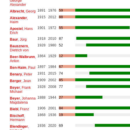
George
Alexander
1891
1976
59
Albrecht
, Georg
1915
2012
88
Alexander
,
Haim
1901
1972
55
Apostel
, Hans
Erich
1918
2010
87
Baur
, Jürg
1928
1980
52
Bausznern
,
Dietrich von
1864
1929
12
Beer-Walbrunn
,
Anton
1897
1984
67
Ben-Haim
, Paul
1931
2015
74
Benary
, Peter
1909
2002
85
Berger
, Jean
1928
2008
77
Beyer
, Frank
Michael
1888
1944
27
Beyer
, Johanna
Magdalena
1906
2001
84
Biebl
, Franz
1868
1936
19
Bischoff
,
Hermann
1936
2020
69
Blendinger
,