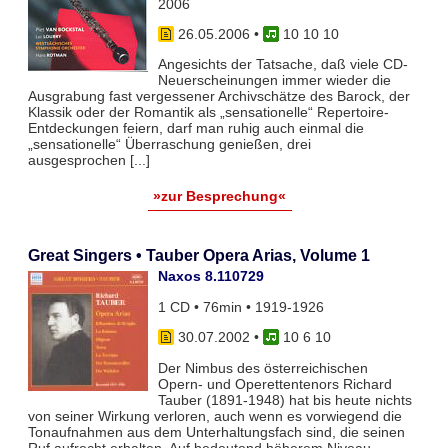
2006
26.05.2006
•
10 10 10
Angesichts der Tatsache, daß viele CD-
Neuerscheinungen immer wieder die
Ausgrabung fast vergessener Archivschätze des Barock, der
Klassik oder der Romantik als „sensationelle“ Repertoire-
Entdeckungen feiern, darf man ruhig auch einmal die
„sensationelle“ Überraschung genießen, drei
ausgesprochen [...]
»zur Besprechung«
Great Singers • Tauber Opera Arias, Volume 1
Naxos 8.110729
1 CD • 76min • 1919-1926
30.07.2002
•
10 6 10
Der Nimbus des österreichischen
Opern- und Operettentenors Richard
Tauber (1891-1948) hat bis heute nichts
von seiner Wirkung verloren, auch wenn es vorwiegend die
Tonaufnahmen aus dem Unterhaltungsfach sind, die seinen
Ruf aufrecht erhalten. Auf bedeutend höherem Niveau