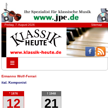
Anzeige
Freitag, 7. August 2026
Sitemap
≡
≡
Ermanno Wolf-Ferrari
ital. Komponist
* 1876
† 1948
12
21