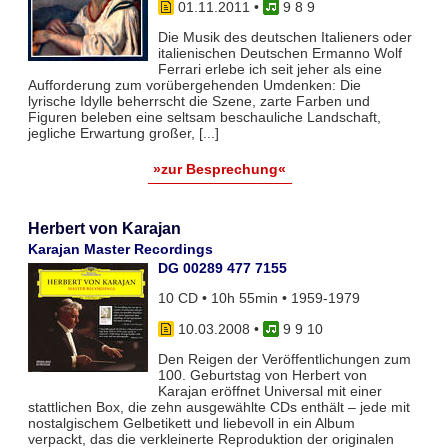
01.11.2011
•
9 8 9
Die Musik des deutschen Italieners oder
italienischen Deutschen Ermanno Wolf
Ferrari erlebe ich seit jeher als eine
Aufforderung zum vorübergehenden Umdenken: Die
lyrische Idylle beherrscht die Szene, zarte Farben und
Figuren beleben eine seltsam beschauliche Landschaft,
jegliche Erwartung großer, [...]
»zur Besprechung«
Herbert von Karajan
Karajan Master Recordings
DG 00289 477 7155
10 CD • 10h 55min • 1959-1979
10.03.2008
•
9 9 10
Den Reigen der Veröffentlichungen zum
100. Geburtstag von Herbert von
Karajan eröffnet Universal mit einer
stattlichen Box, die zehn ausgewählte CDs enthält – jede mit
nostalgischem Gelbetikett und liebevoll in ein Album
verpackt, das die verkleinerte Reproduktion der originalen