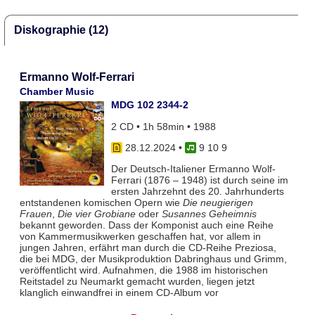
Diskographie (12)
Ermanno Wolf-Ferrari
Chamber Music
MDG 102 2344-2
2 CD • 1h 58min • 1988
28.12.2024
•
9 10 9
Der Deutsch-Italiener Ermanno Wolf-
Ferrari (1876 – 1948) ist durch seine im
ersten Jahrzehnt des 20. Jahrhunderts
entstandenen komischen Opern wie
Die neugierigen
Frauen
,
Die vier Grobiane
oder
Susannes Geheimnis
bekannt geworden. Dass der Komponist auch eine Reihe
von Kammermusikwerken geschaffen hat, vor allem in
jungen Jahren, erfährt man durch die CD-Reihe Preziosa,
die bei MDG, der Musikproduktion Dabringhaus und Grimm,
veröffentlicht wird. Aufnahmen, die 1988 im historischen
Reitstadel zu Neumarkt gemacht wurden, liegen jetzt
klanglich einwandfrei in einem CD-Album vor