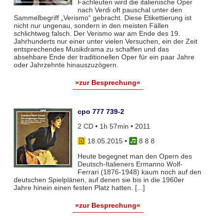
Fachleuten wird die italienische Oper
nach Verdi oft pauschal unter den
Sammelbegriff „Verismo“ gebracht. Diese Etikettierung ist
nicht nur ungenau, sondern in den meisten Fällen
schlichtweg falsch. Der Verismo war am Ende des 19.
Jahrhunderts nur einer unter vielen Versuchen, ein der Zeit
entsprechendes Musikdrama zu schaffen und das
absehbare Ende der traditionellen Oper für ein paar Jahre
oder Jahrzehnte hinauszuzögern.
»zur Besprechung«
cpo 777 739-2
2 CD • 1h 57min • 2011
18.05.2015
•
8 8 8
Heute begegnet man den Opern des
Deutsch-Italieners Ermanno Wolf-
Ferrari (1876-1948) kaum noch auf den
deutschen Spielplänen, auf denen sie bis in die 1960er
Jahre hinein einen festen Platz hatten. [...]
»zur Besprechung«