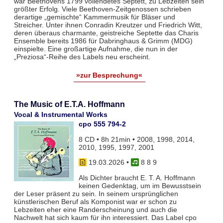
war Beethovens 1799 vollendetes Septett, zu Lebzeiten sein
größter Erfolg. Viele Beethoven-Zeitgenossen schrieben
derartige „gemischte“ Kammermusik für Bläser und
Streicher. Unter ihnen Conradin Kreutzer und Friedrich Witt,
deren überaus charmante, geistreiche Septette das Charis
Ensemble bereits 1986 für Dabringhaus & Grimm (MDG)
einspielte. Eine großartige Aufnahme, die nun in der
„Preziosa“-Reihe des Labels neu erscheint.
»zur Besprechung«
The Music of E.T.A. Hoffmann
Vocal & Instrumental Works
cpo 555 794-2
8 CD • 8h 21min • 2008, 1998, 2014,
2010, 1995, 1997, 2001
19.03.2026
•
8 8 9
Als Dichter braucht E. T. A. Hoffmann
keinen Gedenktag, um im Bewusstsein
der Leser präsent zu sein. In seinem ursprünglichen
künstlerischen Beruf als Komponist war er schon zu
Lebzeiten eher eine Randerscheinung und auch die
Nachwelt hat sich kaum für ihn interessiert. Das Label cpo