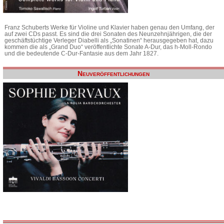
Franz Schuberts Werke für Violine und Klavier haben genau den Umfang, der
auf zwei CDs passt. Es sind die drei Sonaten des Neunzehnjährigen, die der
geschäftstüchtige Verleger Diabelli als „Sonatinen“ herausgegeben hat, dazu
kommen die als „Grand Duo“ veröffentlichte Sonate A-Dur, das h-Moll-Rondo
und die bedeutende C-Dur-Fantasie aus dem Jahr 1827.
Neuveröffentlichungen