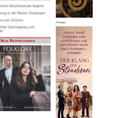
rrhein Musikfestivals beginnt
rung in der Wiener Staatsoper
en zum Schluss
Anzeige
scher Spaziergang zum
rt
Neue Besprechungen