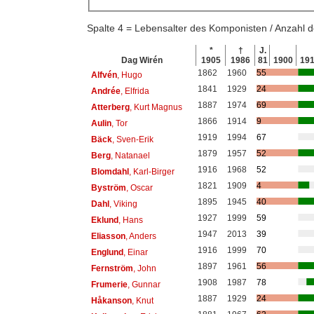
Spalte 4 = Lebensalter des Komponisten / Anzahl
*
†
J.
Dag Wirén
1905
1986
81
1900
19
1862
1960
55
Alfvén
, Hugo
1841
1929
24
Andrée
, Elfrida
1887
1974
69
Atterberg
, Kurt Magnus
1866
1914
9
Aulin
, Tor
1919
1994
67
Bäck
, Sven-Erik
1879
1957
52
Berg
, Natanael
1916
1968
52
Blomdahl
, Karl-Birger
1821
1909
4
Byström
, Oscar
1895
1945
40
Dahl
, Viking
1927
1999
59
Eklund
, Hans
1947
2013
39
Eliasson
, Anders
1916
1999
70
Englund
, Einar
1897
1961
56
Fernström
, John
1908
1987
78
Frumerie
, Gunnar
1887
1929
24
Håkanson
, Knut