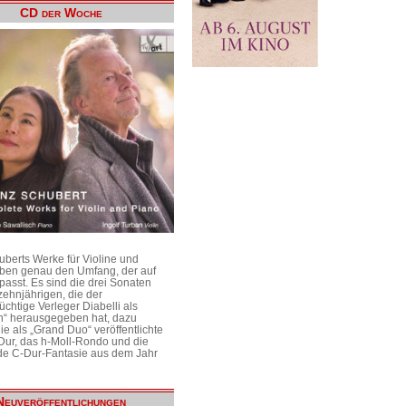
CD der Woche
uberts Werke für Violine und
aben genau den Umfang, der auf
passt. Es sind die drei Sonaten
ehnjährigen, die der
üchtige Verleger Diabelli als
n“ herausgegeben hat, dazu
e als „Grand Duo“ veröffentlichte
Dur, das h-Moll-Rondo und die
e C-Dur-Fantasie aus dem Jahr
Neuveröffentlichungen