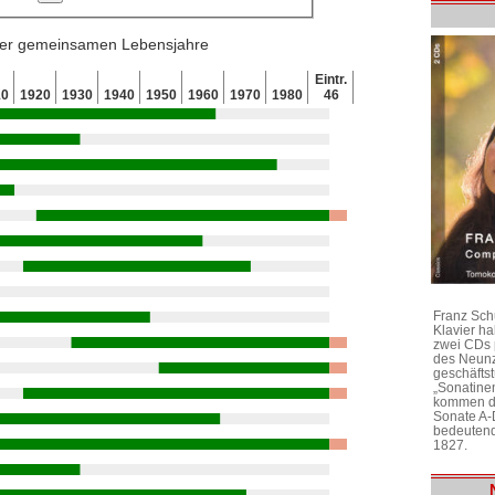
 der gemeinsamen Lebensjahre
Eintr.
10
1920
1930
1940
1950
1960
1970
1980
46
Franz Sch
Klavier h
zwei CDs 
des Neunz
geschäftst
„Sonatine
kommen di
Sonate A-
bedeutend
1827.