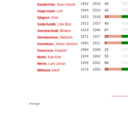
1942
2019
44
Sandström
, Sven-David
1944
2024
42
Segerstam
, Leif
1853
1918
13
Sjögren
, Emil
1912
1957
45
Söderlundh
, Lille Bror
1919
1994
67
Sommerfeldt
, Øistein
1871
1927
22
Stenhammar
, Wilhelm
1840
1911
6
Svendsen
, Johan Severin
1964
2008
22
Svensson
, Esbjörn
1934
1992
52
Welin
, Karl-Erik
1926
2001
60
Werle
, Lars Johan
1879
1950
45
Wiklund
, Adolf
Anzeige