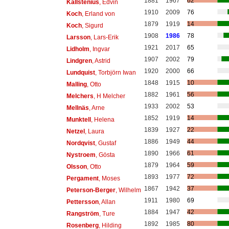
1881
1967
62
Kallstenius
, Edvin
1910
2009
76
Koch
, Erland von
1879
1919
14
Koch
, Sigurd
1908
1986
78
Larsson
, Lars-Erik
1921
2017
65
Lidholm
, Ingvar
1907
2002
79
Lindgren
, Astrid
1920
2000
66
Lundquist
, Torbjörn Iwan
1848
1915
10
Malling
, Otto
1882
1961
56
Melchers
, H Melcher
1933
2002
53
Mellnäs
, Arne
1852
1919
14
Munktell
, Helena
1839
1927
22
Netzel
, Laura
1886
1949
44
Nordqvist
, Gustaf
1890
1966
61
Nystroem
, Gösta
1879
1964
59
Olsson
, Otto
1893
1977
72
Pergament
, Moses
1867
1942
37
Peterson-Berger
, Wilhelm
1911
1980
69
Pettersson
, Allan
1884
1947
42
Rangström
, Ture
1892
1985
80
Rosenberg
, Hilding