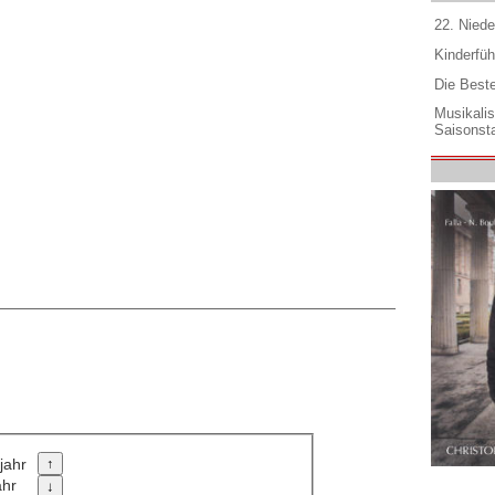
22. Niede
Kinderfüh
Die Best
Musikali
Saisonsta
jahr
ahr