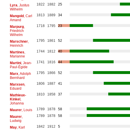
1822
1882
25
Lyra
, Justus
Wilhelm
1813
1889
34
Mangold
, Carl
Amand
1718
1795
23
Marpurg
,
Friedrich
Wilhelm
1795
1861
52
Marschner
,
Heinrich
1744
1812
40
Martines
,
Marianne
1741
1816
44
Martini
, Jean-
Paul-Égide
1795
1866
52
Marx
, Adolph
Bernhard
1806
1887
41
Marxsen
,
Eduard
1810
1858
37
Mathieux-
Kinkel
,
Johanna
1789
1878
58
Maurer
, Louis
1789
1878
58
Maurer
,
Ludwig
1842
1912
5
May
, Karl