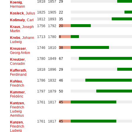
1818
1857
29
Koenig
,
Hermann
1825
1905
22
Kosleck
, Julius
1812
1893
35
Koßmaly
, Carl
1756
1792
20
Kraus
, Joseph
Martin
1713
1780
8
Krebs
, Johann
Ludwig
1746
1810
38
Kreusser
,
Georg Anton
1780
1849
67
Kreutzer
,
Conradin
1818
1896
29
Kufferath
,
Ferdinand
1786
1832
46
Kuhlau
,
Friedrich
1797
1879
50
Kummer
,
Frédéric
1761
1817
45
Kuntzen
,
Friedrich
Ludwig
Aemilius
1761
1817
45
Kunzen
,
Friedrich
Ludwig