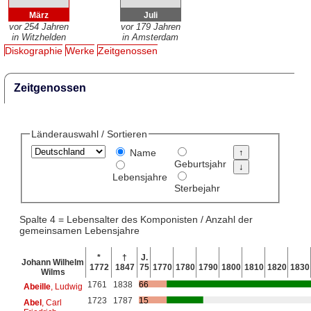
März
Juli
vor 254 Jahren
vor 179 Jahren
in Witzhelden
in Amsterdam
Diskographie
Werke
Zeitgenossen
Zeitgenossen
Länderauswahl / Sortieren
Name
Geburtsjahr
Lebensjahre
Sterbejahr
Spalte 4 = Lebensalter des Komponisten / Anzahl der
gemeinsamen Lebensjahre
*
†
J.
Johann Wilhelm
1772
1847
75
1770
1780
1790
1800
1810
1820
1830
Wilms
1761
1838
66
Abeille
, Ludwig
1723
1787
15
Abel
, Carl