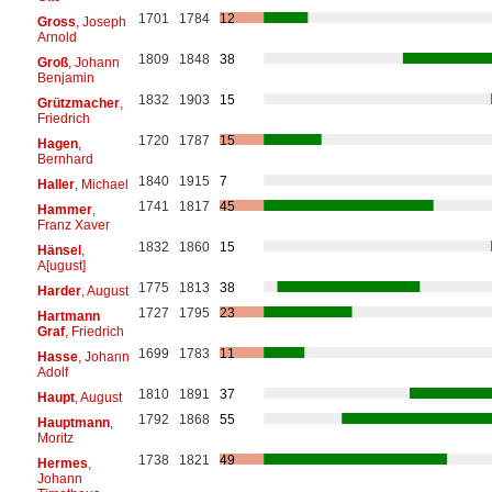
1701
1784
12
Gross
, Joseph
Arnold
1809
1848
38
Groß
, Johann
Benjamin
1832
1903
15
Grützmacher
,
Friedrich
1720
1787
15
Hagen
,
Bernhard
1840
1915
7
Haller
, Michael
1741
1817
45
Hammer
,
Franz Xaver
1832
1860
15
Hänsel
,
A[ugust]
1775
1813
38
Harder
, August
1727
1795
23
Hartmann
Graf
, Friedrich
1699
1783
11
Hasse
, Johann
Adolf
1810
1891
37
Haupt
, August
1792
1868
55
Hauptmann
,
Moritz
1738
1821
49
Hermes
,
Johann