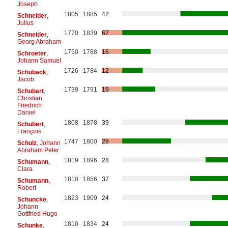
Joseph
1805
1885
42
Schneider
,
Julius
1770
1839
67
Schneider
,
Georg Abraham
1750
1788
16
Schroeter
,
Johann Samuel
1726
1784
12
Schuback
,
Jacob
1739
1791
19
Schubart
,
Christian
Friedrich
Daniel
1808
1878
39
Schubert
,
François
1747
1800
28
Schulz
, Johann
Abraham Peter
1819
1896
28
Schumann
,
Clara
1810
1856
37
Schumann
,
Robert
1823
1909
24
Schuncke
,
Johann
Gottfried Hugo
1810
1834
24
Schunke
,