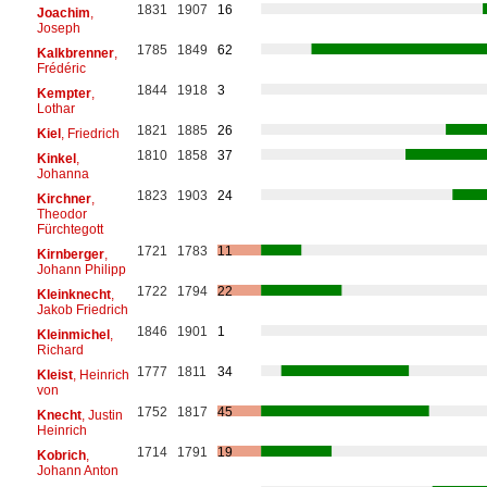
1831
1907
16
Joachim
,
Joseph
1785
1849
62
Kalkbrenner
,
Frédéric
1844
1918
3
Kempter
,
Lothar
1821
1885
26
Kiel
, Friedrich
1810
1858
37
Kinkel
,
Johanna
1823
1903
24
Kirchner
,
Theodor
Fürchtegott
1721
1783
11
Kirnberger
,
Johann Philipp
1722
1794
22
Kleinknecht
,
Jakob Friedrich
1846
1901
1
Kleinmichel
,
Richard
1777
1811
34
Kleist
, Heinrich
von
1752
1817
45
Knecht
, Justin
Heinrich
1714
1791
19
Kobrich
,
Johann Anton