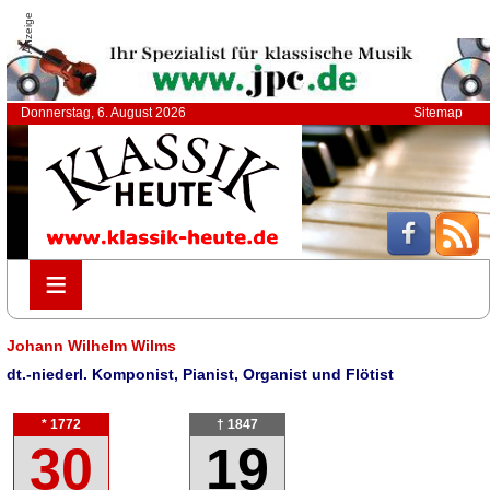
Anzeige
Donnerstag, 6. August 2026
Sitemap
≡
≡
Johann Wilhelm Wilms
dt.-niederl. Komponist, Pianist, Organist und Flötist
* 1772
† 1847
30
19