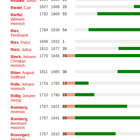
Reubke
, Julius
1827
1888
20
Riedel
, Carl
1792
1869
55
Rieffel
,
Wilhelm
Heinrich
1784
1838
54
Ries
,
Ferdinand
1846
1932
1
Ries
, Franz
1812
1877
35
Rietz
, Julius
1770
1846
74
Rinck
, Johann
Christian
Heinrich
1811
1885
36
Ritter
, August
Gottfried
1716
1785
13
Rolle
, Johann
Heinrich
1710
1790
18
Röllig
, Johann
Georg
1767
1821
49
Romberg
,
Andreas
1767
1841
69
Romberg
,
Bernhard
Heinrich
1757
1810
38
Rosengart
,
Aemilian