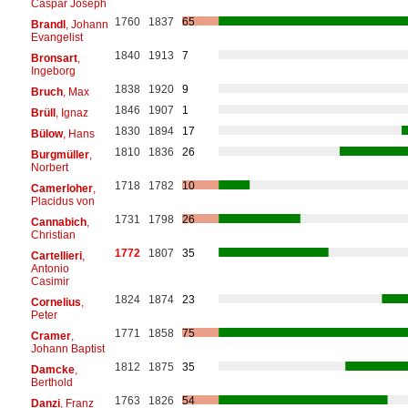
Caspar Joseph
1760
1837
65
Brandl
, Johann
Evangelist
1840
1913
7
Bronsart
,
Ingeborg
1838
1920
9
Bruch
, Max
1846
1907
1
Brüll
, Ignaz
1830
1894
17
Bülow
, Hans
1810
1836
26
Burgmüller
,
Norbert
1718
1782
10
Camerloher
,
Placidus von
1731
1798
26
Cannabich
,
Christian
1772
1807
35
Cartellieri
,
Antonio
Casimir
1824
1874
23
Cornelius
,
Peter
1771
1858
75
Cramer
,
Johann Baptist
1812
1875
35
Damcke
,
Berthold
1763
1826
54
Danzi
, Franz