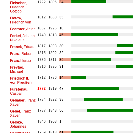
1722
1806
34
Fleischer
,
Friedrich
Gottlob
1812
1883
35
Flotow
,
Friedrich von
1837
1926
10
Foerster
, Anton
1749
1818
46
Forkel
, Johann
Nikolaus
1817
1893
30
Franck
, Eduard
1815
1892
32
Franz
, Robert
1736
1811
39
Fränzl
, Ignaz
1816
1895
31
Freytag
,
Michael
1712
1786
14
Friedrich II.
von Preußen
,
1772
1819
47
Fürstenau
,
Caspar
1784
1822
38
Gebauer
, Franz
Xaver
1787
1843
56
Gebel
, Franz
Xaver
1846
1903
1
Gelbke
,
Johannes
1759
1813
41