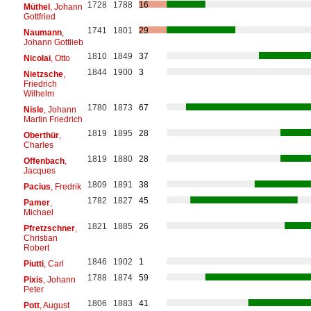
1728
1788
16
Müthel
, Johann
Gottfried
1741
1801
29
Naumann
,
Johann Gottlieb
1810
1849
37
Nicolai
, Otto
1844
1900
3
Nietzsche
,
Friedrich
Wilhelm
1780
1873
67
Nisle
, Johann
Martin Friedrich
1819
1895
28
Oberthür
,
Charles
1819
1880
28
Offenbach
,
Jacques
1809
1891
38
Pacius
, Fredrik
1782
1827
45
Pamer
,
Michael
1821
1885
26
Pfretzschner
,
Christian
Robert
1846
1902
1
Piutti
, Carl
1788
1874
59
Pixis
, Johann
Peter
1806
1883
41
Pott
, August