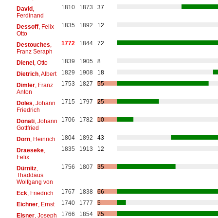
1810
1873
37
David
,
Ferdinand
1835
1892
12
Dessoff
, Felix
Otto
1772
1844
72
Destouches
,
Franz Seraph
1839
1905
8
Dienel
, Otto
1829
1908
18
Dietrich
, Albert
1753
1827
55
Dimler
, Franz
Anton
1715
1797
25
Doles
, Johann
Friedrich
1706
1782
10
Donati
, Johann
Gottfried
1804
1892
43
Dorn
, Heinrich
1835
1913
12
Draeseke
,
Felix
1756
1807
35
Dürnitz
,
Thaddäus
Wolfgang von
1767
1838
66
Eck
, Friedrich
1740
1777
5
Eichner
, Ernst
1766
1854
75
Elsner
, Joseph