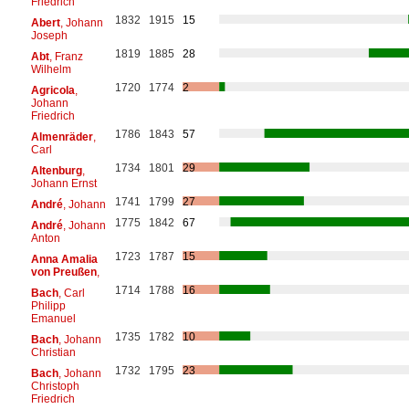
Friedrich
1832
1915
15
Abert
, Johann
Joseph
1819
1885
28
Abt
, Franz
Wilhelm
1720
1774
2
Agricola
,
Johann
Friedrich
1786
1843
57
Almenräder
,
Carl
1734
1801
29
Altenburg
,
Johann Ernst
1741
1799
27
André
, Johann
1775
1842
67
André
, Johann
Anton
1723
1787
15
Anna Amalia
von Preußen
,
1714
1788
16
Bach
, Carl
Philipp
Emanuel
1735
1782
10
Bach
, Johann
Christian
1732
1795
23
Bach
, Johann
Christoph
Friedrich