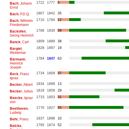
1722
1777
5
Bach
, Johann
Ernst
1807
1842
35
Bach
, P.D.Q.
1710
1784
12
Bach
, Wilhelm
Friedemann
1768
1830
58
Backofen
,
Georg Heinrich
1809
1889
38
Banck
, Carl
1828
1897
19
Bargiel
,
Woldemar
1784
1847
63
Bärmann
,
Heinrich
Joseph
1734
1809
37
Beck
, Franz
Ignaz
1834
1899
13
Becker
, Albert
1818
1859
29
Becker
, Julius
1733
1803
31
Beecke
, Ignaz
von
1770
1827
55
Beethoven
,
Ludwig
1837
1898
10
Behr
, Franz
1795
1874
52
Belcke
,