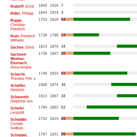
1840
1916
7
Rudorff
, Ernst
1844
1919
3
Rüfer
, Philipp
1753
1826
54
Ruppe
,
Christian
Friedrich
1739
1796
24
Rust
, Friedrich
Wilhelm
1813
1870
34
Sachse
, Ernst
1739
1807
35
Sachsen-
Weimar-
Eisenach
,
Anna Amalia
1748
1823
51
Schacht
,
Theodor Frhr. v.
1808
1874
39
Schäffer
,
Heinrich
1813
1887
34
Schauroth
,
Delphine von
1784
1862
63
Schefer
,
Leopold
1752
1815
43
Scheidler
,
Christin
Gottlieb
1767
1831
59
Schnabel
,