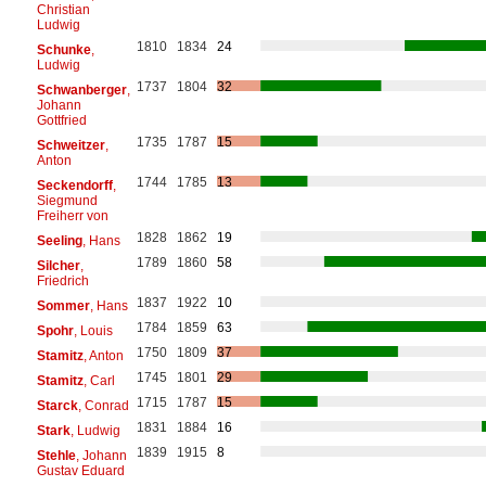
Christian
Ludwig
1810
1834
24
Schunke
,
Ludwig
1737
1804
32
Schwanberger
,
Johann
Gottfried
1735
1787
15
Schweitzer
,
Anton
1744
1785
13
Seckendorff
,
Siegmund
Freiherr von
1828
1862
19
Seeling
, Hans
1789
1860
58
Silcher
,
Friedrich
1837
1922
10
Sommer
, Hans
1784
1859
63
Spohr
, Louis
1750
1809
37
Stamitz
, Anton
1745
1801
29
Stamitz
, Carl
1715
1787
15
Starck
, Conrad
1831
1884
16
Stark
, Ludwig
1839
1915
8
Stehle
, Johann
Gustav Eduard