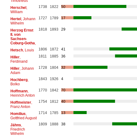
Timotheus
1738
1822
50
Herschel
,
William
1727
1789
17
Hertel
, Johann
Wilhelm
1818
1893
29
Herzog Ernst
II. von
Sachsen-
Coburg-Gotha
,
1806
1872
41
Hetsch
, Louis
1811
1885
36
Hiller
,
Ferdinand
1728
1804
32
Hiller
, Johann
Adam
1843
1926
4
Hochberg
,
Bolko
1770
1842
70
Hoffmann
,
Heinrich Anton
1754
1812
40
Hoffmeister
,
Franz Anton
1714
1785
13
Homilius
,
Gottfried August
1809
1888
38
Jähns
,
Friedrich
Wilhelm