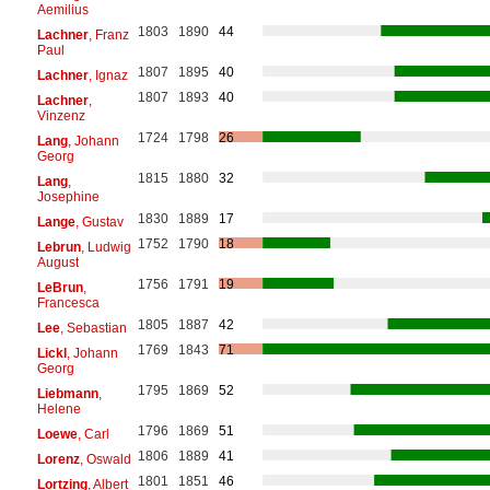
Aemilius
1803
1890
44
Lachner
, Franz
Paul
1807
1895
40
Lachner
, Ignaz
1807
1893
40
Lachner
,
Vinzenz
1724
1798
26
Lang
, Johann
Georg
1815
1880
32
Lang
,
Josephine
1830
1889
17
Lange
, Gustav
1752
1790
18
Lebrun
, Ludwig
August
1756
1791
19
LeBrun
,
Francesca
1805
1887
42
Lee
, Sebastian
1769
1843
71
Lickl
, Johann
Georg
1795
1869
52
Liebmann
,
Helene
1796
1869
51
Loewe
, Carl
1806
1889
41
Lorenz
, Oswald
1801
1851
46
Lortzing
, Albert