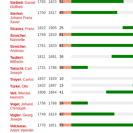
1765
1823
51
Steibelt
, Daniel
Gottlieb
1750
1817
45
Sterkel
,
Johann Franz
Xaver
1822
1905
25
Strauss
, Franz
1769
1833
61
Streicher
,
Nannette
1761
1833
61
Streicher
,
Andreas
1811
1891
36
Taubert
,
Wilhelm
1731
1788
16
Toëschi
, Carl
Joseph
1837
1920
10
Troyer
, Carlos
1832
1897
15
Türke
, Otto
1806
1864
41
Veit
, Wenzel
Heinrich
1756
1788
16
Vogel
, Johann
Christoph
1749
1814
42
Vogler
, Georg
Joseph
1770
1851
75
Volckmar
,
Adam Valentin