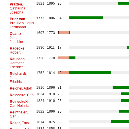
1821
1895
26
Pratten
,
Catharina
Josepha
1772
1806
34
Prinz von
Preußen
, Louis
Ferdinand
1697
1773
1
Quantz
,
Johann
Joachim
1830
1911
17
Radecke
,
Robert
1728
1778
6
Raupach
,
Hermann
Friedrich
1752
1814
42
Reichardt
,
Johann
Friedrich
1816
1896
31
Reichel
, Adolf
1824
1910
23
Reinecke
, Carl
1824
1910
23
ReineckeX
,
Carl Heinrich
1822
1896
25
Reinthaler
,
Carl
1814
1875
33
Reiter
, Ernst
1834
1858
13