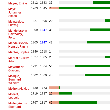
1812
1883
35
Mayer
, Emilie
1763
1845
73
Mayr
,
Johannes
Simon
1827
1896
20
Meinardus
,
Ludwig
1809
1847
38
Mendelssohn
Bartholdy
,
Felix
1805
1847
42
Mendelssohn-
Hensel
, Fanny
1846
1918
1
Menter
, Sophie
1827
1885
20
Merkel
, Gustav
Adolf
1791
1864
56
Meyerbeer
,
Giacomo
1802
1869
45
Molique
,
Bernhard
Wilhelm
1730
1773
1
Molitor
, Alexius
1719
1787
15
Mozart
,
Leopold
1767
1817
45
Müller
, August
Eberhard