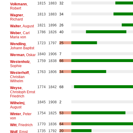
1815
1883
32
Volkmann
,
Robert
1813
1883
34
Wagner
,
Richard
1821
1896
26
Walter
, August
1786
1826
40
Weber
, Carl
Maria von
1723
1797
25
Wendling
,
Johann Baptist
1840
1906
7
Werman
, Oskar
1759
1838
66
Westenholz
,
Sophie
1763
1806
34
Westerhoff
,
Christian
Wilhelm
1774
1842
68
Weyse
,
Christoph Ernst
Friedrich
1845
1908
2
Wilhelmj
,
August
1754
1825
53
Winter
, Peter
von
1770
1836
64
Witt
, Friedrich
1735
1792
20
Wolf
, Ernst