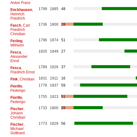
Anton Franz
1799
1885
48
Enckhausen
,
Heinrich
Friedrich
1736
1800
28
Fasch
, Carl
Friedrich
Christian
1796
1874
51
Ferling
,
Wilhelm
1820
1849
27
Fesca
,
Alexander
Ernst
1789
1826
37
Fesca
,
Friedrich Ernst
1831
1911
16
Fink
, Christian
1778
1837
59
Fiorillo
,
Federigo
1755
1823
51
Fiorillo
,
Federigo
1733
1800
28
Fischer
,
Johann
Christian
1773
1829
56
Fischer
,
Michael
Gotthard