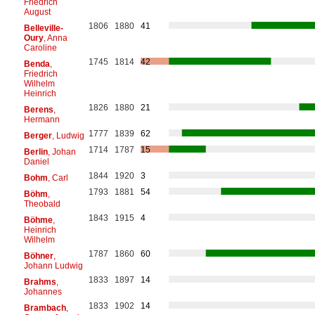
Friedrich
August
1806
1880
41
Belleville-
Oury
, Anna
Caroline
1745
1814
42
Benda
,
Friedrich
Wilhelm
Heinrich
1826
1880
21
Berens
,
Hermann
1777
1839
62
Berger
, Ludwig
1714
1787
15
Berlin
, Johan
Daniel
1844
1920
3
Bohm
, Carl
1793
1881
54
Böhm
,
Theobald
1843
1915
4
Böhme
,
Heinrich
Wilhelm
1787
1860
60
Böhner
,
Johann Ludwig
1833
1897
14
Brahms
,
Johannes
1833
1902
14
Brambach
,