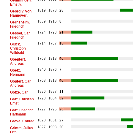
Gemmingen
,
Ernst v.
1819
1878
28
Georg V. von
Hannover
,
1839
1916
8
Gernsheim
,
Friedrich
1724
1793
21
Gessel
, Carl
Friedrich
1714
1787
15
Gluck
,
Christoph
Willibald
1768
1818
46
Goepfert
,
Andreas
1840
1876
7
Goetz
,
Hermann
1768
1818
46
Göpfert
, Carl
Andreas
1836
1887
11
Götze
, Carl
1723
1804
32
Graf
, Christian
Ernst
1727
1795
23
Graf
, Friedrich
Hartmann
1820
1851
27
Greve
, Conrad
1827
1903
20
Grimm
, Julius
Otto