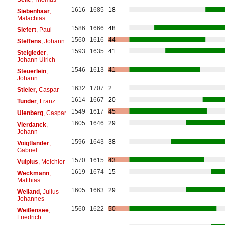
1616
1685
18
Siebenhaar
,
Malachias
1586
1666
48
Siefert
, Paul
1560
1616
44
Steffens
, Johann
1593
1635
41
Steigleder
,
Johann Ulrich
1546
1613
41
Steuerlein
,
Johann
1632
1707
2
Stieler
, Caspar
1614
1667
20
Tunder
, Franz
1549
1617
45
Ulenberg
, Caspar
1605
1646
29
Vierdanck
,
Johann
1596
1643
38
Voigtländer
,
Gabriel
1570
1615
43
Vulpius
, Melchior
1619
1674
15
Weckmann
,
Matthias
1605
1663
29
Weiland
, Julius
Johannes
1560
1622
50
Weißensee
,
Friedrich