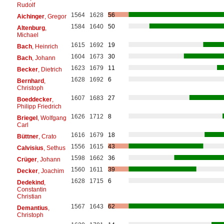
Rudolf
1564
1628
56
Aichinger
, Gregor
1584
1640
50
Altenburg
,
Michael
1615
1692
19
Bach
, Heinrich
1604
1673
30
Bach
, Johann
1623
1679
11
Becker
, Dietrich
1628
1692
6
Bernhard
,
Christoph
1607
1683
27
Boeddecker
,
Philipp Friedrich
1626
1712
8
Briegel
, Wolfgang
Carl
1616
1679
18
Büttner
, Crato
1556
1615
43
Calvisius
, Sethus
1598
1662
36
Crüger
, Johann
1560
1611
39
Decker
, Joachim
1628
1715
6
Dedekind
,
Constantin
Christian
1567
1643
62
Demantius
,
Christoph