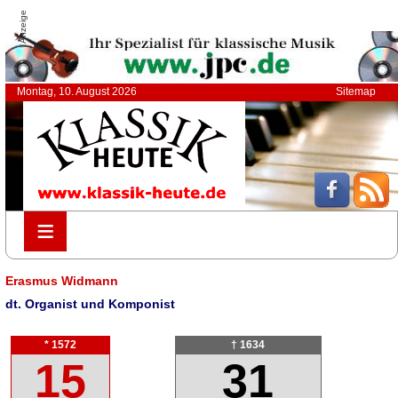
Anzeige
Montag, 10. August 2026
Sitemap
≡
≡
Erasmus Widmann
dt. Organist und Komponist
* 1572
† 1634
15
31