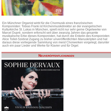
Ein Münchner Organist wirbt für die Chormusik eines französischen
Komponisten: Tobias Frank ist Kirchenmusikdirektor an der evangelischen
Kulturkirche St. Lukas in München, spielt nicht nur sehr gerne Orgelwerke von
Marcel Dupré, sondern erforscht seit über zwanzig Jahren das gesamte
musikalische Erbe dieses Komponisten, hat durch die Enkelin des Komponisten
Alice Tollet-Szebrat Zugang zu bisher unveröffentlichten Manuskripten und hat
daraus diese vorliegende Sammlung von meist Chorwerken vorgelegt, darunter
auch ein paar Lieder und Werke für Klavier und für Orgel.
Neuveröffentlichungen