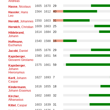
Andreas
1605
1670
29
Hasse
, Nicolaus
1564
1612
40
Hassler
, Hans
Leo
1550
1603
31
Heroldt
, Johannes
1609
1663
25
Herwich
, Christian
1614
1684
20
Hildebrand
,
Johann
1540
1588
16
Hoffmann
,
Eucharius
1605
1676
29
Jacobi
, Daniel
1580
1651
54
Kapsberger
,
Giovanni Girolamo
1575
1661
59
Kapsberger
,
Johann
Hieronymus
1627
1693
7
Kerll
, Johann
Caspar
1616
1655
18
Kindermann
,
Johann Erasmus
1602
1680
32
Kircher
,
Athanasius
1603
1639
31
Kittel
, Caspar