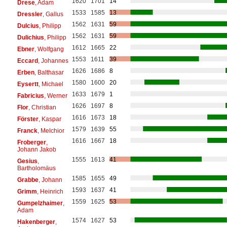
1620
1701
14
Drese
, Adam
1533
1585
13
Dressler
, Gallus
1562
1631
59
Dulcius
, Philipp
1562
1631
59
Dulichius
, Philipp
1612
1665
22
Ebner
, Wolfgang
1553
1611
39
Eccard
, Johannes
1626
1686
8
Erben
, Balthasar
1580
1600
20
Eysertt
, Michael
1633
1679
1
Fabricius
, Werner
1626
1697
8
Flor
, Christian
1616
1673
18
Förster
, Kaspar
1579
1639
55
Franck
, Melchior
1616
1667
18
Froberger
,
Johann Jakob
1555
1613
41
Gesius
,
Bartholomäus
1585
1655
49
Grabbe
, Johann
1593
1637
41
Grimm
, Heinrich
1559
1625
53
Gumpelzhaimer
,
Adam
1574
1627
53
Hakenberger
,