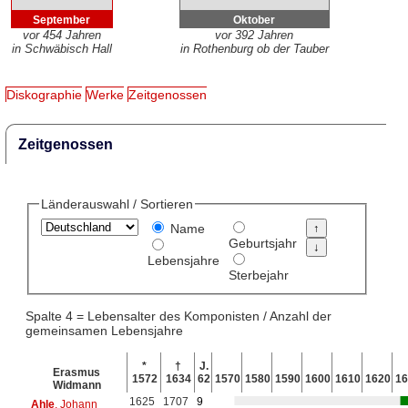
September
Oktober
vor 454 Jahren
vor 392 Jahren
in Schwäbisch Hall
in Rothenburg ob der Tauber
Diskographie
Werke
Zeitgenossen
Zeitgenossen
Länderauswahl / Sortieren
Name
Geburtsjahr
Lebensjahre
Sterbejahr
Spalte 4 = Lebensalter des Komponisten / Anzahl der
gemeinsamen Lebensjahre
*
†
J.
Erasmus
1572
1634
62
1570
1580
1590
1600
1610
1620
16
Widmann
1625
1707
9
Ahle
, Johann