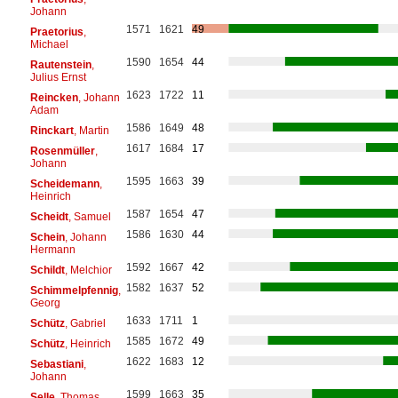
Johann
1571
1621
49
Praetorius
,
Michael
1590
1654
44
Rautenstein
,
Julius Ernst
1623
1722
11
Reincken
, Johann
Adam
1586
1649
48
Rinckart
, Martin
1617
1684
17
Rosenmüller
,
Johann
1595
1663
39
Scheidemann
,
Heinrich
1587
1654
47
Scheidt
, Samuel
1586
1630
44
Schein
, Johann
Hermann
1592
1667
42
Schildt
, Melchior
1582
1637
52
Schimmelpfennig
,
Georg
1633
1711
1
Schütz
, Gabriel
1585
1672
49
Schütz
, Heinrich
1622
1683
12
Sebastiani
,
Johann
1599
1663
35
Selle
, Thomas