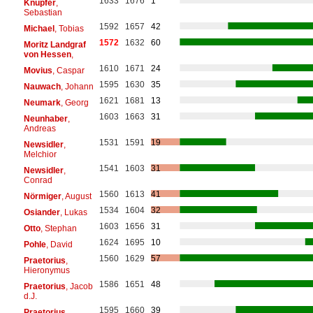
1633
1676
1
Knüpfer
,
Sebastian
1592
1657
42
Michael
, Tobias
1572
1632
60
Moritz Landgraf
von Hessen
,
1610
1671
24
Movius
, Caspar
1595
1630
35
Nauwach
, Johann
1621
1681
13
Neumark
, Georg
1603
1663
31
Neunhaber
,
Andreas
1531
1591
19
Newsidler
,
Melchior
1541
1603
31
Newsidler
,
Conrad
1560
1613
41
Nörmiger
, August
1534
1604
32
Osiander
, Lukas
1603
1656
31
Otto
, Stephan
1624
1695
10
Pohle
, David
1560
1629
57
Praetorius
,
Hieronymus
1586
1651
48
Praetorius
, Jacob
d.J.
1595
1660
39
Praetorius
,