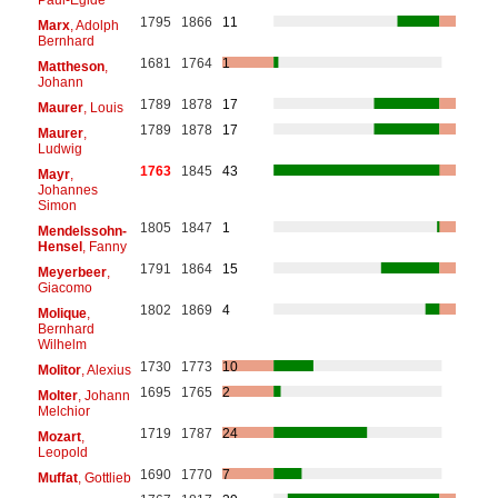
1795
1866
11
Marx
, Adolph
Bernhard
1681
1764
1
Mattheson
,
Johann
1789
1878
17
Maurer
, Louis
1789
1878
17
Maurer
,
Ludwig
1763
1845
43
Mayr
,
Johannes
Simon
1805
1847
1
Mendelssohn-
Hensel
, Fanny
1791
1864
15
Meyerbeer
,
Giacomo
1802
1869
4
Molique
,
Bernhard
Wilhelm
1730
1773
10
Molitor
, Alexius
1695
1765
2
Molter
, Johann
Melchior
1719
1787
24
Mozart
,
Leopold
1690
1770
7
Muffat
, Gottlieb