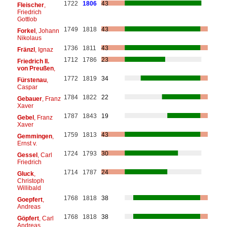
1722
1806
43
Fleischer
,
Friedrich
Gottlob
1749
1818
43
Forkel
, Johann
Nikolaus
1736
1811
43
Fränzl
, Ignaz
1712
1786
23
Friedrich II.
von Preußen
,
1772
1819
34
Fürstenau
,
Caspar
1784
1822
22
Gebauer
, Franz
Xaver
1787
1843
19
Gebel
, Franz
Xaver
1759
1813
43
Gemmingen
,
Ernst v.
1724
1793
30
Gessel
, Carl
Friedrich
1714
1787
24
Gluck
,
Christoph
Willibald
1768
1818
38
Goepfert
,
Andreas
1768
1818
38
Göpfert
, Carl
Andreas