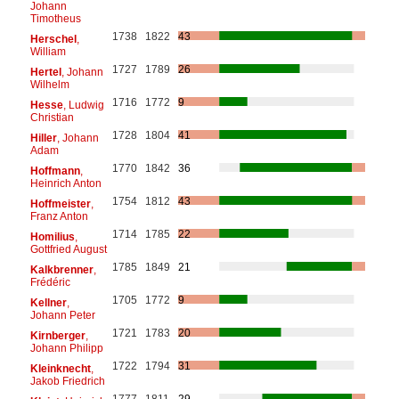
Johann
Timotheus
1738
1822
43
Herschel
,
William
1727
1789
26
Hertel
, Johann
Wilhelm
1716
1772
9
Hesse
, Ludwig
Christian
1728
1804
41
Hiller
, Johann
Adam
1770
1842
36
Hoffmann
,
Heinrich Anton
1754
1812
43
Hoffmeister
,
Franz Anton
1714
1785
22
Homilius
,
Gottfried August
1785
1849
21
Kalkbrenner
,
Frédéric
1705
1772
9
Kellner
,
Johann Peter
1721
1783
20
Kirnberger
,
Johann Philipp
1722
1794
31
Kleinknecht
,
Jakob Friedrich
1777
1811
29