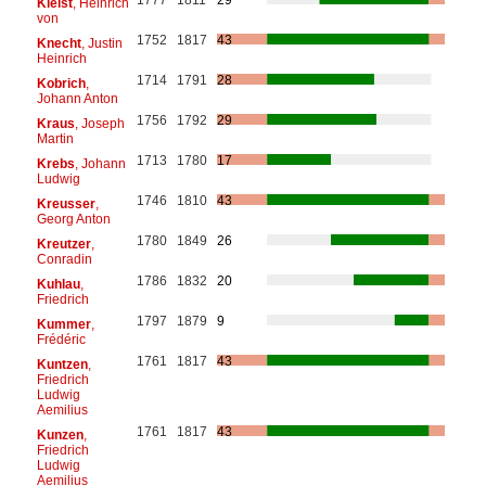
Kleist
, Heinrich
von
1752
1817
43
Knecht
, Justin
Heinrich
1714
1791
28
Kobrich
,
Johann Anton
1756
1792
29
Kraus
, Joseph
Martin
1713
1780
17
Krebs
, Johann
Ludwig
1746
1810
43
Kreusser
,
Georg Anton
1780
1849
26
Kreutzer
,
Conradin
1786
1832
20
Kuhlau
,
Friedrich
1797
1879
9
Kummer
,
Frédéric
1761
1817
43
Kuntzen
,
Friedrich
Ludwig
Aemilius
1761
1817
43
Kunzen
,
Friedrich
Ludwig
Aemilius