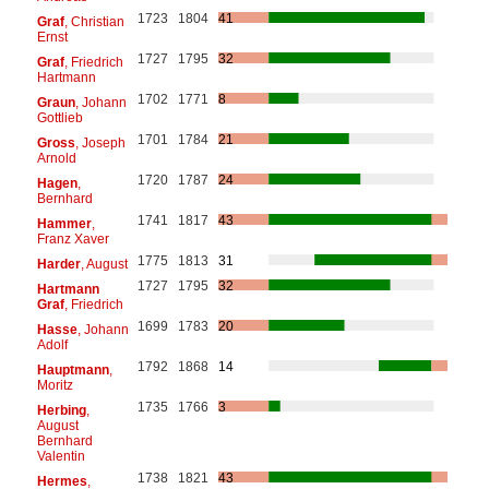
1723
1804
41
Graf
, Christian
Ernst
1727
1795
32
Graf
, Friedrich
Hartmann
1702
1771
8
Graun
, Johann
Gottlieb
1701
1784
21
Gross
, Joseph
Arnold
1720
1787
24
Hagen
,
Bernhard
1741
1817
43
Hammer
,
Franz Xaver
1775
1813
31
Harder
, August
1727
1795
32
Hartmann
Graf
, Friedrich
1699
1783
20
Hasse
, Johann
Adolf
1792
1868
14
Hauptmann
,
Moritz
1735
1766
3
Herbing
,
August
Bernhard
Valentin
1738
1821
43
Hermes
,