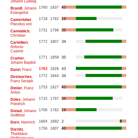
Johann Ludwig
1760
1837
43
Brandl
, Johann
Evangelist
1718
1782
19
Camerloher
,
Placidus von
1731
1798
35
Cannabich
,
Christian
1772
1807
34
Cartellieri
,
Antonio
Casimir
1771
1858
35
Cramer
,
Johann Baptist
1763
1826
43
Danzi
, Franz
1772
1844
34
Destouches
,
Franz Seraph
1753
1827
43
Dimler
, Franz
Anton
1715
1797
34
Doles
, Johann
Friedrich
1706
1782
19
Donati
, Johann
Gottfried
1804
1892
2
Dorn
, Heinrich
1756
1807
43
Dürnitz
,
Thaddäus
Wolfgang von