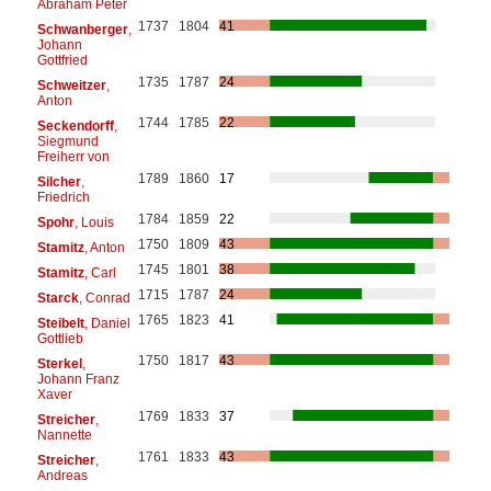
Abraham Peter
1737
1804
41
Schwanberger
,
Johann
Gottfried
1735
1787
24
Schweitzer
,
Anton
1744
1785
22
Seckendorff
,
Siegmund
Freiherr von
1789
1860
17
Silcher
,
Friedrich
1784
1859
22
Spohr
, Louis
1750
1809
43
Stamitz
, Anton
1745
1801
38
Stamitz
, Carl
1715
1787
24
Starck
, Conrad
1765
1823
41
Steibelt
, Daniel
Gottlieb
1750
1817
43
Sterkel
,
Johann Franz
Xaver
1769
1833
37
Streicher
,
Nannette
1761
1833
43
Streicher
,
Andreas