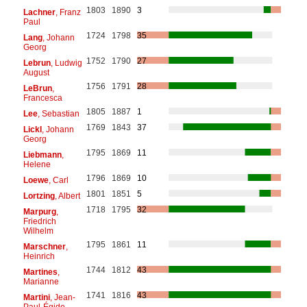
1803
1890
3
Lachner
, Franz
Paul
1724
1798
35
Lang
, Johann
Georg
1752
1790
27
Lebrun
, Ludwig
August
1756
1791
28
LeBrun
,
Francesca
1805
1887
1
Lee
, Sebastian
1769
1843
37
Lickl
, Johann
Georg
1795
1869
11
Liebmann
,
Helene
1796
1869
10
Loewe
, Carl
1801
1851
5
Lortzing
, Albert
1718
1795
32
Marpurg
,
Friedrich
Wilhelm
1795
1861
11
Marschner
,
Heinrich
1744
1812
43
Martines
,
Marianne
1741
1816
43
Martini
, Jean-
Paul-Égide