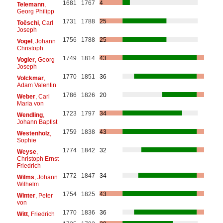
1681
1767
4
Telemann
,
Georg Philipp
1731
1788
25
Toëschi
, Carl
Joseph
1756
1788
25
Vogel
, Johann
Christoph
1749
1814
43
Vogler
, Georg
Joseph
1770
1851
36
Volckmar
,
Adam Valentin
1786
1826
20
Weber
, Carl
Maria von
1723
1797
34
Wendling
,
Johann Baptist
1759
1838
43
Westenholz
,
Sophie
1774
1842
32
Weyse
,
Christoph Ernst
Friedrich
1772
1847
34
Wilms
, Johann
Wilhelm
1754
1825
43
Winter
, Peter
von
1770
1836
36
Witt
, Friedrich