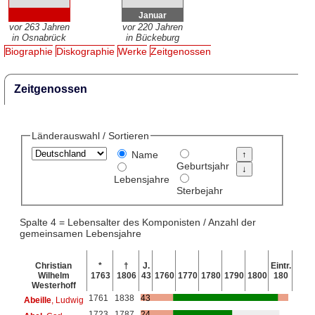
Januar
vor 263 Jahren
vor 220 Jahren
in Osnabrück
in Bückeburg
Biographie
Diskographie
Werke
Zeitgenossen
Zeitgenossen
Länderauswahl / Sortieren
Name
Geburtsjahr
Lebensjahre
Sterbejahr
Spalte 4 = Lebensalter des Komponisten / Anzahl der
gemeinsamen Lebensjahre
Christian
*
†
J.
Eintr.
Wilhelm
1763
1806
43
1760
1770
1780
1790
1800
180
Westerhoff
1761
1838
43
Abeille
, Ludwig
1723
1787
24