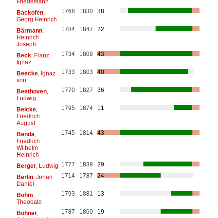
Friedemann
1768
1830
38
Backofen
,
Georg Heinrich
1784
1847
22
Bärmann
,
Heinrich
Joseph
1734
1809
43
Beck
, Franz
Ignaz
1733
1803
40
Beecke
, Ignaz
von
1770
1827
36
Beethoven
,
Ludwig
1795
1874
11
Belcke
,
Friedrich
August
1745
1814
43
Benda
,
Friedrich
Wilhelm
Heinrich
1777
1839
29
Berger
, Ludwig
1714
1787
24
Berlin
, Johan
Daniel
1793
1881
13
Böhm
,
Theobald
1787
1860
19
Böhner
,