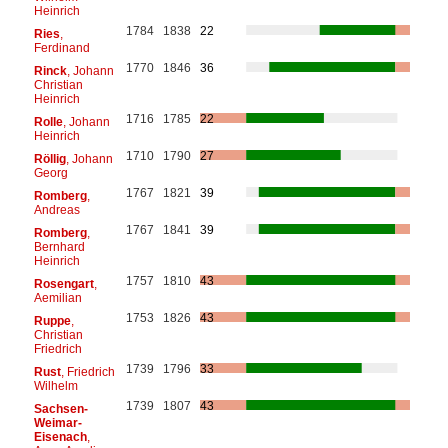
Heinrich
1784
1838
22
Ries
,
Ferdinand
1770
1846
36
Rinck
, Johann
Christian
Heinrich
1716
1785
22
Rolle
, Johann
Heinrich
1710
1790
27
Röllig
, Johann
Georg
1767
1821
39
Romberg
,
Andreas
1767
1841
39
Romberg
,
Bernhard
Heinrich
1757
1810
43
Rosengart
,
Aemilian
1753
1826
43
Ruppe
,
Christian
Friedrich
1739
1796
33
Rust
, Friedrich
Wilhelm
1739
1807
43
Sachsen-
Weimar-
Eisenach
,