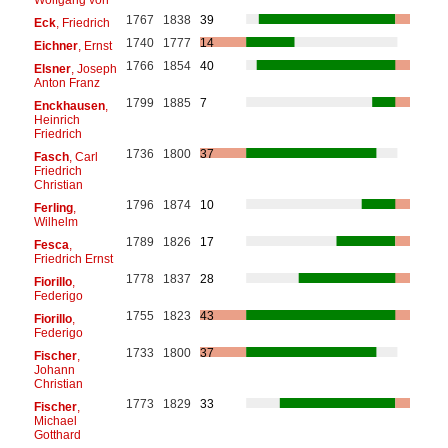
1767
1838
39
Eck
, Friedrich
1740
1777
14
Eichner
, Ernst
1766
1854
40
Elsner
, Joseph
Anton Franz
1799
1885
7
Enckhausen
,
Heinrich
Friedrich
1736
1800
37
Fasch
, Carl
Friedrich
Christian
1796
1874
10
Ferling
,
Wilhelm
1789
1826
17
Fesca
,
Friedrich Ernst
1778
1837
28
Fiorillo
,
Federigo
1755
1823
43
Fiorillo
,
Federigo
1733
1800
37
Fischer
,
Johann
Christian
1773
1829
33
Fischer
,
Michael
Gotthard