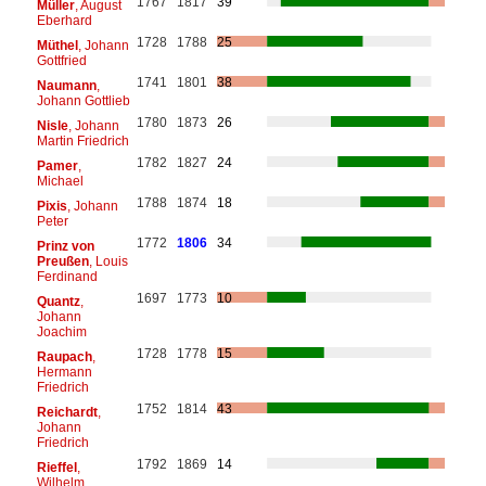
1767
1817
39
Müller
, August
Eberhard
1728
1788
25
Müthel
, Johann
Gottfried
1741
1801
38
Naumann
,
Johann Gottlieb
1780
1873
26
Nisle
, Johann
Martin Friedrich
1782
1827
24
Pamer
,
Michael
1788
1874
18
Pixis
, Johann
Peter
1772
1806
34
Prinz von
Preußen
, Louis
Ferdinand
1697
1773
10
Quantz
,
Johann
Joachim
1728
1778
15
Raupach
,
Hermann
Friedrich
1752
1814
43
Reichardt
,
Johann
Friedrich
1792
1869
14
Rieffel
,
Wilhelm