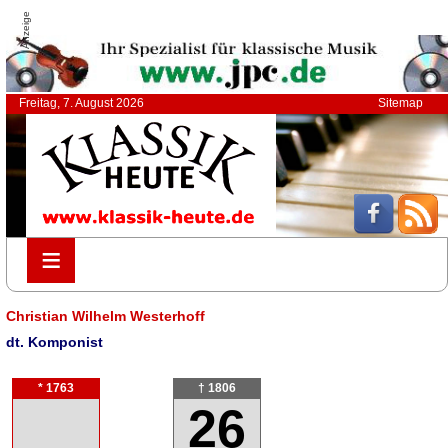
Anzeige
Freitag, 7. August 2026
Sitemap
≡
≡
Christian Wilhelm Westerhoff
dt. Komponist
* 1763
† 1806
26