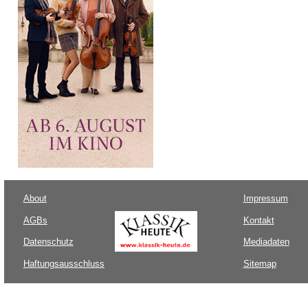
About
Impressum
AGBs
Kontakt
Datenschutz
Mediadaten
Haftungsausschluss
Sitemap