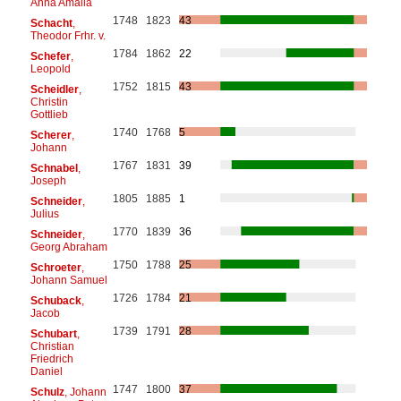
Anna Amalia
1748
1823
43
Schacht
,
Theodor Frhr. v.
1784
1862
22
Schefer
,
Leopold
1752
1815
43
Scheidler
,
Christin
Gottlieb
1740
1768
5
Scherer
,
Johann
1767
1831
39
Schnabel
,
Joseph
1805
1885
1
Schneider
,
Julius
1770
1839
36
Schneider
,
Georg Abraham
1750
1788
25
Schroeter
,
Johann Samuel
1726
1784
21
Schuback
,
Jacob
1739
1791
28
Schubart
,
Christian
Friedrich
Daniel
1747
1800
37
Schulz
, Johann