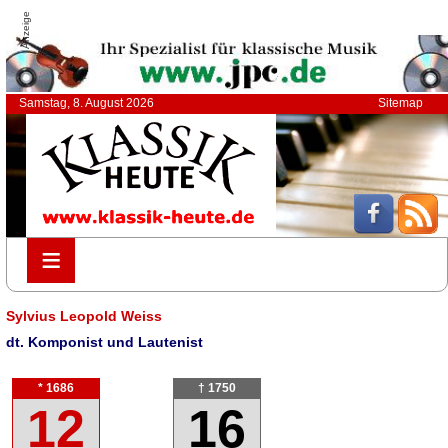
Anzeige
Samstag, 8. August 2026
Sitemap
≡
≡
Sylvius Leopold Weiss
dt. Komponist und Lautenist
* 1686
† 1750
12
16