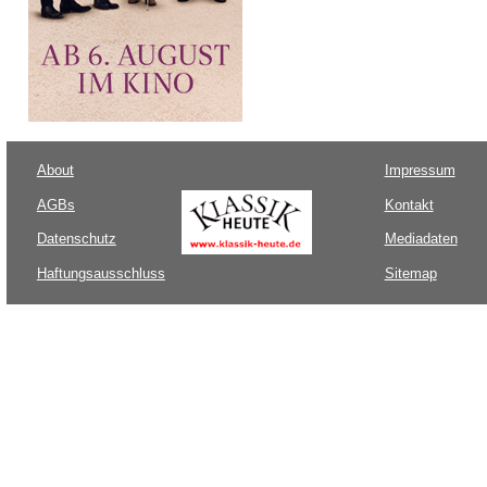
About
Impressum
AGBs
Kontakt
Datenschutz
Mediadaten
Haftungsausschluss
Sitemap