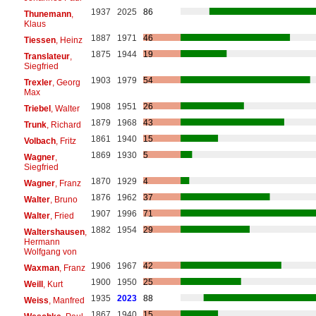
1937
2025
86
Thunemann
,
Klaus
1887
1971
46
Tiessen
, Heinz
1875
1944
19
Translateur
,
Siegfried
1903
1979
54
Trexler
, Georg
Max
1908
1951
26
Triebel
, Walter
1879
1968
43
Trunk
, Richard
1861
1940
15
Volbach
, Fritz
1869
1930
5
Wagner
,
Siegfried
1870
1929
4
Wagner
, Franz
1876
1962
37
Walter
, Bruno
1907
1996
71
Walter
, Fried
1882
1954
29
Waltershausen
,
Hermann
Wolfgang von
1906
1967
42
Waxman
, Franz
1900
1950
25
Weill
, Kurt
1935
2023
88
Weiss
, Manfred
1867
1940
15