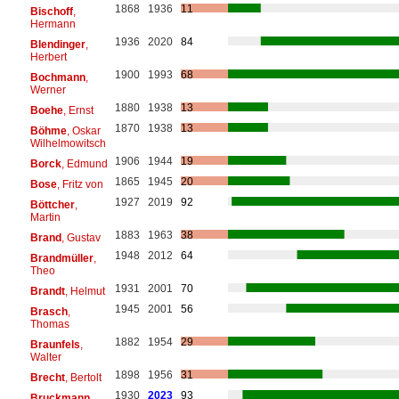
1868
1936
11
Bischoff
,
Hermann
1936
2020
84
Blendinger
,
Herbert
1900
1993
68
Bochmann
,
Werner
1880
1938
13
Boehe
, Ernst
1870
1938
13
Böhme
, Oskar
Wilhelmowitsch
1906
1944
19
Borck
, Edmund
1865
1945
20
Bose
, Fritz von
1927
2019
92
Böttcher
,
Martin
1883
1963
38
Brand
, Gustav
1948
2012
64
Brandmüller
,
Theo
1931
2001
70
Brandt
, Helmut
1945
2001
56
Brasch
,
Thomas
1882
1954
29
Braunfels
,
Walter
1898
1956
31
Brecht
, Bertolt
1930
2023
93
Bruckmann
,