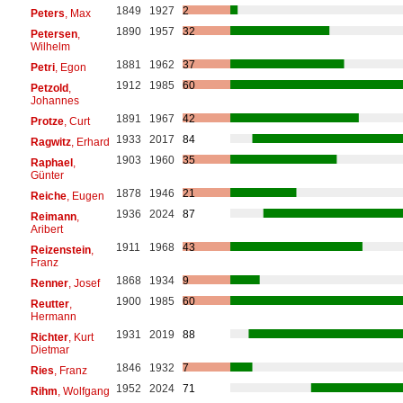
1849
1927
2
Peters
, Max
1890
1957
32
Petersen
,
Wilhelm
1881
1962
37
Petri
, Egon
1912
1985
60
Petzold
,
Johannes
1891
1967
42
Protze
, Curt
1933
2017
84
Ragwitz
, Erhard
1903
1960
35
Raphael
,
Günter
1878
1946
21
Reiche
, Eugen
1936
2024
87
Reimann
,
Aribert
1911
1968
43
Reizenstein
,
Franz
1868
1934
9
Renner
, Josef
1900
1985
60
Reutter
,
Hermann
1931
2019
88
Richter
, Kurt
Dietmar
1846
1932
7
Ries
, Franz
1952
2024
71
Rihm
, Wolfgang