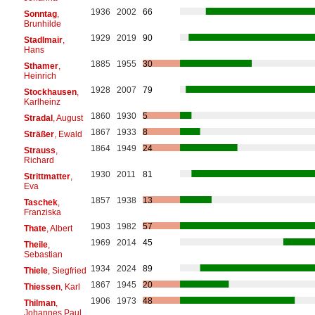
1936
2002
66
Sonntag
,
Brunhilde
1929
2019
90
Stadlmair
,
Hans
1885
1955
30
Sthamer
,
Heinrich
1928
2007
79
Stockhausen
,
Karlheinz
1860
1930
5
Stradal
, August
1867
1933
8
Sträßer
, Ewald
1864
1949
24
Strauss
,
Richard
1930
2011
81
Strittmatter
,
Eva
1857
1938
13
Taschek
,
Franziska
1903
1982
57
Thate
, Albert
1969
2014
45
Theile
,
Sebastian
1934
2024
89
Thiele
, Siegfried
1867
1945
20
Thiessen
, Karl
1906
1973
48
Thilman
,
Johannes Paul