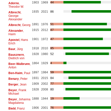
1903
1969
44
Adorno
,
Theodor W.
1935
2021
86
Albrecht
,
George
Alexander
1891
1976
51
Albrecht
, Georg
1915
2012
87
Alexander
,
Haim
1901
1972
47
Apostel
, Hans
Erich
1918
2010
85
Baur
, Jürg
1928
1980
52
Bausznern
,
Dietrich von
1864
1929
4
Beer-Walbrunn
,
Anton
1897
1984
59
Ben-Haim
, Paul
1931
2015
84
Benary
, Peter
1909
2002
77
Berger
, Jean
1928
2008
80
Beyer
, Frank
Michael
1888
1944
19
Beyer
, Johanna
Magdalena
1906
2001
76
Biebl
, Franz