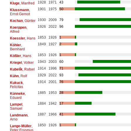
1928
1971
43
Kluge
, Manfred
1901
1975
50
Klussmann
,
Ernst Gernot
1930
2009
79
Kochan
, Günter
1926
2022
96
Koerppen
,
Alfred
1853
1926
1
Koessler
, Hans
1849
1927
2
Köhler
,
Bernhard
1853
1926
1
Kößler
, Hans
1943
2003
60
Kriegel
, Volker
1914
1996
71
Kubelík
, Rafael
1929
2022
93
Kühn
, Rolf
1914
2001
76
Kukuck
,
Felicitas
1885
1953
28
Künneke
,
Eduard
1884
1942
17
Lampel
,
Samuel
1887
1966
41
Landmann
,
Arno
1850
1926
1
Lange-Müller
,
Peter Erasmus