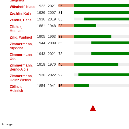
Siegfried
1922
2021
96
Wüsthoff
, Klaus
1926
2007
81
Zechlin
, Ruth
1936
2019
83
Zender
, Hans
1881
1948
23
Zilcher
,
Hermann
1905
1963
38
Zillig
, Winfried
1944
2009
65
Zimmermann
,
Aljoscha
1943
2021
78
Zimmermann
,
Udo
1918
1970
45
Zimmermann
,
Bernd-Alois
1930
2022
92
Zimmermann
,
Heinz Werner
1854
1941
16
Zöllner
,
Heinrich
▲
Anzeige