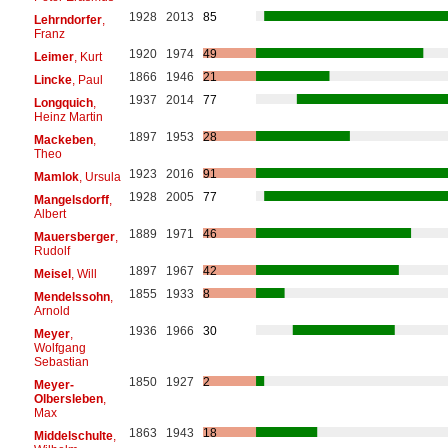
1928
2013
85
Lehrndorfer
,
Franz
1920
1974
49
Leimer
, Kurt
1866
1946
21
Lincke
, Paul
1937
2014
77
Longquich
,
Heinz Martin
1897
1953
28
Mackeben
,
Theo
1923
2016
91
Mamlok
, Ursula
1928
2005
77
Mangelsdorff
,
Albert
1889
1971
46
Mauersberger
,
Rudolf
1897
1967
42
Meisel
, Will
1855
1933
8
Mendelssohn
,
Arnold
1936
1966
30
Meyer
,
Wolfgang
Sebastian
1850
1927
2
Meyer-
Olbersleben
,
Max
1863
1943
18
Middelschulte
,