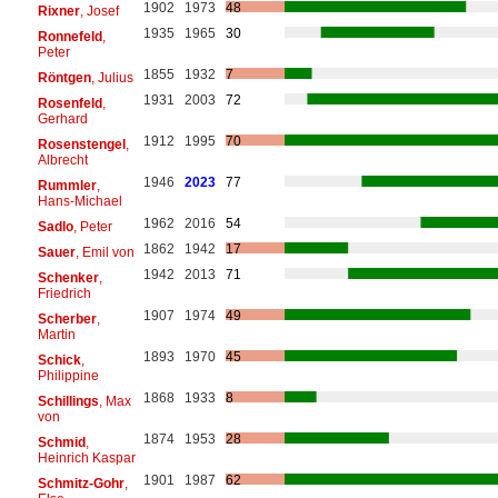
1902
1973
48
Rixner
, Josef
1935
1965
30
Ronnefeld
,
Peter
1855
1932
7
Röntgen
, Julius
1931
2003
72
Rosenfeld
,
Gerhard
1912
1995
70
Rosenstengel
,
Albrecht
1946
2023
77
Rummler
,
Hans-Michael
1962
2016
54
Sadlo
, Peter
1862
1942
17
Sauer
, Emil von
1942
2013
71
Schenker
,
Friedrich
1907
1974
49
Scherber
,
Martin
1893
1970
45
Schick
,
Philippine
1868
1933
8
Schillings
, Max
von
1874
1953
28
Schmid
,
Heinrich Kaspar
1901
1987
62
Schmitz-Gohr
,