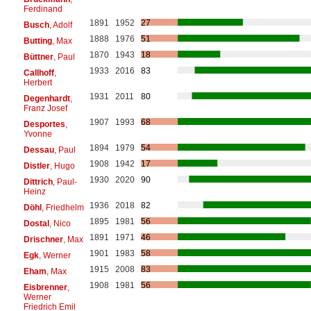
Ferdinand
1891
1952
27
Busch
, Adolf
1888
1976
51
Butting
, Max
1870
1943
18
Büttner
, Paul
1933
2016
83
Callhoff
,
Herbert
1931
2011
80
Degenhardt
,
Franz Josef
1907
1993
68
Desportes
,
Yvonne
1894
1979
54
Dessau
, Paul
1908
1942
17
Distler
, Hugo
1930
2020
90
Dittrich
, Paul-
Heinz
1936
2018
82
Döhl
, Friedhelm
1895
1981
56
Dostal
, Nico
1891
1971
46
Drischner
, Max
1901
1983
58
Egk
, Werner
1915
2008
83
Eham
, Max
1908
1981
56
Eisbrenner
,
Werner
Friedrich Emil