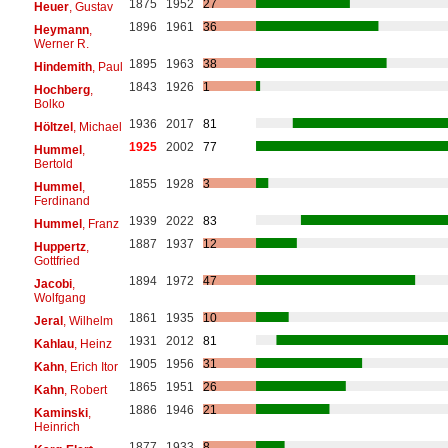
1875
1952
27
Heuer
, Gustav
1896
1961
36
Heymann
,
Werner R.
1895
1963
38
Hindemith
, Paul
1843
1926
1
Hochberg
,
Bolko
1936
2017
81
Höltzel
, Michael
1925
2002
77
Hummel
,
Bertold
1855
1928
3
Hummel
,
Ferdinand
1939
2022
83
Hummel
, Franz
1887
1937
12
Huppertz
,
Gottfried
1894
1972
47
Jacobi
,
Wolfgang
1861
1935
10
Jeral
, Wilhelm
1931
2012
81
Kahlau
, Heinz
1905
1956
31
Kahn
, Erich Itor
1865
1951
26
Kahn
, Robert
1886
1946
21
Kaminski
,
Heinrich
1877
1933
8