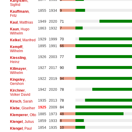
Karg-Elert
,
Sigfrid
1855
1934
9
Kauffmann
,
Fritz
1949
2020
71
Kaul
, Matthias
1863
1932
7
Kaun
, Hugo
Wilhelm
1929
1999
70
Kelkel
, Manfred
1895
1991
66
Kempff
,
Wilhelm
1926
2003
77
Kiessling
,
Heinz
1927
2017
90
Killmayer
,
Wilhelm
1922
2019
94
Kingsley
,
Gershon
1942
2020
78
Kirchner
,
Volker David
1935
2013
78
Kirsch
, Sarah
1925
2009
84
Klebe
, Giselher
1885
1973
48
Klemperer
, Otto
1859
1933
8
Klengel
, Julius
1854
1935
10
Klengel
, Paul