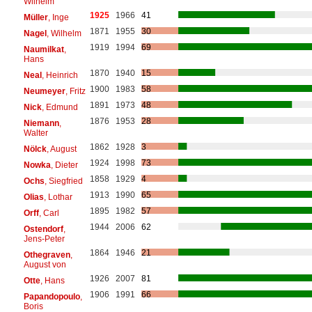
Wilhelm
1925
1966
41
Müller
, Inge
1871
1955
30
Nagel
, Wilhelm
1919
1994
69
Naumilkat
,
Hans
1870
1940
15
Neal
, Heinrich
1900
1983
58
Neumeyer
, Fritz
1891
1973
48
Nick
, Edmund
1876
1953
28
Niemann
,
Walter
1862
1928
3
Nölck
, August
1924
1998
73
Nowka
, Dieter
1858
1929
4
Ochs
, Siegfried
1913
1990
65
Olias
, Lothar
1895
1982
57
Orff
, Carl
1944
2006
62
Ostendorf
,
Jens-Peter
1864
1946
21
Othegraven
,
August von
1926
2007
81
Otte
, Hans
1906
1991
66
Papandopoulo
,
Boris