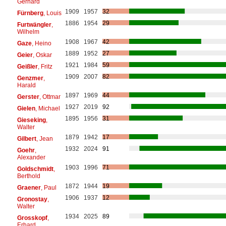
Gerhard
1909
1957
32
Fürnberg
, Louis
1886
1954
29
Furtwängler
,
Wilhelm
1908
1967
42
Gaze
, Heino
1889
1952
27
Geier
, Oskar
1921
1984
59
Geißler
, Fritz
1909
2007
82
Genzmer
,
Harald
1897
1969
44
Gerster
, Ottmar
1927
2019
92
Gielen
, Michael
1895
1956
31
Gieseking
,
Walter
1879
1942
17
Gilbert
, Jean
1932
2024
91
Goehr
,
Alexander
1903
1996
71
Goldschmidt
,
Berthold
1872
1944
19
Graener
, Paul
1906
1937
12
Gronostay
,
Walter
1934
2025
89
Grosskopf
,
Erhard