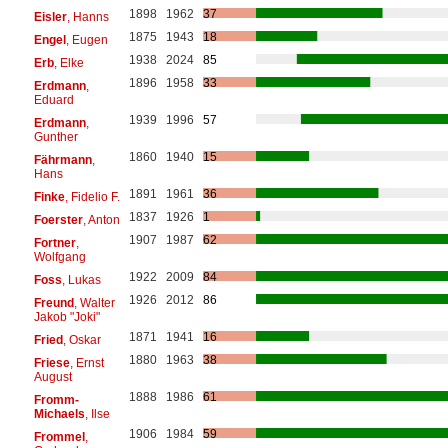
1898
1962
37
Eisler
, Hanns
1875
1943
18
Engel
, Eugen
1938
2024
85
Erb
, Elke
1896
1958
33
Erdmann
,
Eduard
1939
1996
57
Erdmann
,
Gunther
1860
1940
15
Fährmann
,
Hans
1891
1961
36
Finke
, Fidelio F.
1837
1926
1
Foerster
, Anton
1907
1987
62
Fortner
,
Wolfgang
1922
2009
84
Foss
, Lukas
1926
2012
86
Freund
, Walter
Jakob "Joki"
1871
1941
16
Fried
, Oskar
1880
1963
38
Friese
, Ernst
August
1888
1986
61
Fromm-
Michaels
, Ilse
1906
1984
59
Frommel
,