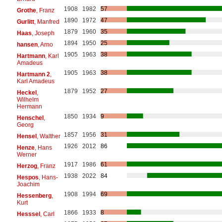
1908
1982
57
Grothe
, Franz
1890
1972
47
Gurlitt
, Manfred
1879
1960
35
Haas
, Joseph
1894
1950
25
hansen
, Arno
1905
1963
38
Hartmann
, Karl
Amadeus
1905
1963
38
Hartmann 2
,
Karl Amadeus
1879
1952
27
Heckel
,
Wilhelm
Hermann
1850
1934
9
Henschel
,
Georg
1857
1956
31
Hensel
, Walther
1926
2012
86
Henze
, Hans
Werner
1917
1986
61
Herzog
, Franz
1938
2022
84
Hespos
, Hans-
Joachim
1908
1994
69
Hessenberg
,
Kurt
1866
1933
8
Hesssel
, Carl