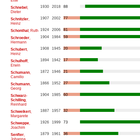
Else
1930
2018
88
Schnebel
,
Dieter
1907
2002
77
Schnitzler
,
Heinz
1924
2006
81
Schonthal
, Ruth
1904
1984
59
Schroeder
,
Hermann
1908
1945
20
Schubert
,
Heinz
1894
1942
17
Schulhoff
,
Erwin
1872
1946
21
Schumann
,
Camillo
1866
1952
27
Schumann
,
Georg
1904
1985
60
Schwarz-
Schilling
,
Reinhard
1887
1957
32
Schweikert
,
Margarete
1926
1999
73
Schweppe
,
Joachim
1879
1961
36
Senfter
,
Johanna