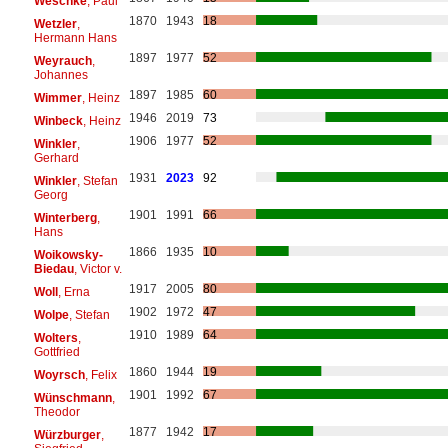
Weschke
, Paul
1870
1943
18
Wetzler
,
Hermann Hans
1897
1977
52
Weyrauch
,
Johannes
1897
1985
60
Wimmer
, Heinz
1946
2019
73
Winbeck
, Heinz
1906
1977
52
Winkler
,
Gerhard
1931
2023
92
Winkler
, Stefan
Georg
1901
1991
66
Winterberg
,
Hans
1866
1935
10
Woikowsky-
Biedau
, Victor v.
1917
2005
80
Woll
, Erna
1902
1972
47
Wolpe
, Stefan
1910
1989
64
Wolters
,
Gottfried
1860
1944
19
Woyrsch
, Felix
1901
1992
67
Wünschmann
,
Theodor
1877
1942
17
Würzburger
,