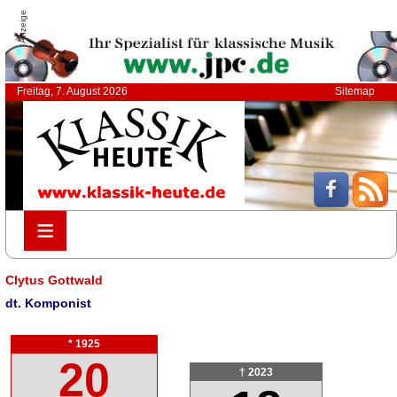
Anzeige
Freitag, 7. August 2026
Sitemap
≡
≡
Clytus Gottwald
dt. Komponist
* 1925
20
† 2023